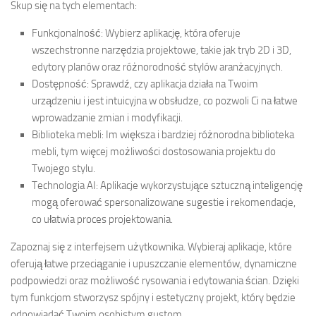
Skup się na tych elementach:
Funkcjonalność: Wybierz aplikację, która oferuje
wszechstronne narzędzia projektowe, takie jak tryb 2D i 3D,
edytory planów oraz różnorodność stylów aranżacyjnych.
Dostępność: Sprawdź, czy aplikacja działa na Twoim
urządzeniu i jest intuicyjna w obsłudze, co pozwoli Ci na łatwe
wprowadzanie zmian i modyfikacji.
Biblioteka mebli: Im większa i bardziej różnorodna biblioteka
mebli, tym więcej możliwości dostosowania projektu do
Twojego stylu.
Technologia AI: Aplikacje wykorzystujące sztuczną inteligencję
mogą oferować spersonalizowane sugestie i rekomendacje,
co ułatwia proces projektowania.
Zapoznaj się z interfejsem użytkownika. Wybieraj aplikacje, które
oferują łatwe przeciąganie i upuszczanie elementów, dynamiczne
podpowiedzi oraz możliwość rysowania i edytowania ścian. Dzięki
tym funkcjom stworzysz spójny i estetyczny projekt, który będzie
odpowiadać Twoim osobistym gustom.