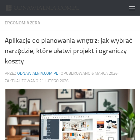
Skip to content
ERGONOMIA ZERA
Aplikacje do planowania wnętrz: jak wybrać
narzędzie, które ułatwi projekt i ograniczy
koszty
PRZEZ
ODNAWIALNIA.COM.PL
· OPUBLIKOWANO
6 MARCA 2026
·
ZAKTUALIZOWANO
21 LUTEGO 2026