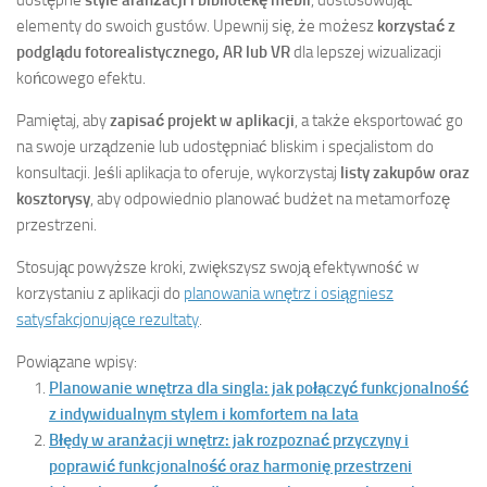
dostępne
style aranżacji i bibliotekę mebli
, dostosowując
elementy do swoich gustów. Upewnij się, że możesz
korzystać z
podglądu fotorealistycznego, AR lub VR
dla lepszej wizualizacji
końcowego efektu.
Pamiętaj, aby
zapisać projekt w aplikacji
, a także eksportować go
na swoje urządzenie lub udostępniać bliskim i specjalistom do
konsultacji. Jeśli aplikacja to oferuje, wykorzystaj
listy zakupów oraz
kosztorysy
, aby odpowiednio planować budżet na metamorfozę
przestrzeni.
Stosując powyższe kroki, zwiększysz swoją efektywność w
korzystaniu z aplikacji do
planowania wnętrz i osiągniesz
satysfakcjonujące rezultaty
.
Powiązane wpisy:
Planowanie wnętrza dla singla: jak połączyć funkcjonalność
z indywidualnym stylem i komfortem na lata
Błędy w aranżacji wnętrz: jak rozpoznać przyczyny i
poprawić funkcjonalność oraz harmonię przestrzeni