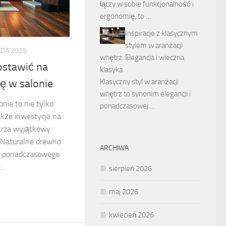
łączy w sobie funkcjonalność i
ergonomię, to …
Inspiracje z klasycznym
stylem w aranżacji
ADA 2025
wnętrz: Elegancja i wieczna
ostawić na
klasyka
Klasyczny styl w aranżacji
ę w salonie
wnętrz to synonim elegancji i
nie to nie tylko
ponadczasowej …
akże inwestycja na
ętrza wyjątkowy
ę. Naturalne drewno
ARCHIWA
 i ponadczasowego
..
sierpień 2026
maj 2026
kwiecień 2026