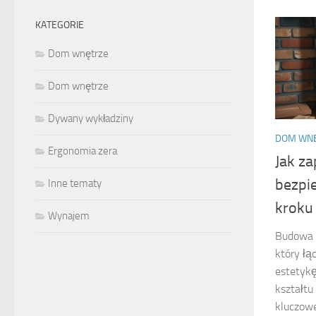
KATEGORIE
Dom wnętrze
Dom wnętrze
Dywany wykładziny
DOM WN
Ergonomia zera
Jak z
bezpi
Inne tematy
kroku
Wynajem
Budowa i
który łą
estetykę
kształtu
kluczowe