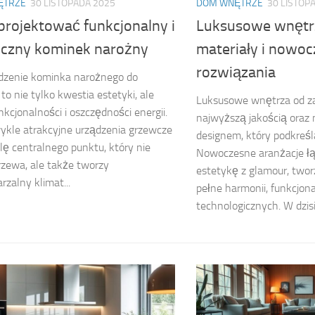
ĘTRZE
30 LISTOPADA 2025
DOM WNĘTRZE
30 LISTOP
projektować funkcjonalny i
Luksusowe wnętrz
yczny kominek narożny
materiały i nowo
rozwiązania
zenie kominka narożnego do
to nie tylko kwestia estetyki, ale
Luksusowe wnętrza od za
nkcjonalności i oszczędności energii.
najwyższą jakością oraz
ykle atrakcyjne urządzenia grzewcze
designem, który podkreśla
olę centralnego punktu, który nie
Nowoczesne aranżacje łą
rzewa, ale także tworzy
estetykę z glamour, twor
rzalny klimat...
pełne harmonii, funkcjona
technologicznych. W dzisi