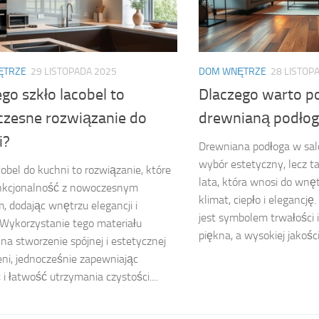
ĘTRZE
29 LISTOPADA 2025
DOM WNĘTRZE
28 LISTOP
go szkło lacobel to
Dlaczego warto p
zesne rozwiązanie do
drewnianą podłog
i?
Drewniana podłoga w salo
wybór estetyczny, lecz t
cobel do kuchni to rozwiązanie, które
lata, która wnosi do wn
unkcjonalność z nowoczesnym
klimat, ciepło i elegancj
, dodając wnętrzu elegancji i
jest symbolem trwałości
 Wykorzystanie tego materiału
piękna, a wysokiej jakości.
na stworzenie spójnej i estetycznej
eni, jednocześnie zapewniając
 i łatwość utrzymania czystości....