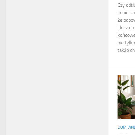
Czy odtł
koniecz
że odpow
klucz do
końcoweg
nie tylk
także chr
DOM WN