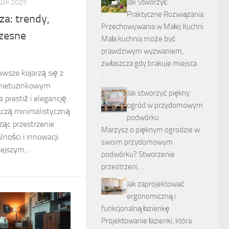
Jak Stworzyć
ADA 2025
Praktyczne Rozwiązania
a: trendy,
Przechowywania w Małej Kuchni
czesne
Mała kuchnia może być
prawdziwym wyzwaniem,
zwłaszcza gdy brakuje miejsca
wsze kojarzą się z
…
 nietuzinkowym
Jak stworzyć piękny
 prestiż i elegancję.
ogród w przydomowym
czą minimalistyczną
podwórku
ząc przestrzenie
Marzysz o pięknym ogrodzie w
lności i innowacji
swoim przydomowym
ejszym...
podwórku? Stworzenie
przestrzeni, …
Jak zaprojektować
ergonomiczną i
funkcjonalną łazienkę
Projektowanie łazienki, która