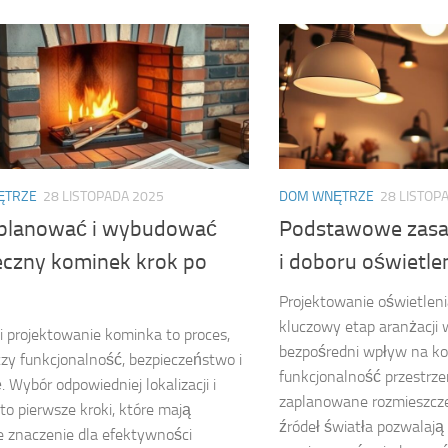
ĘTRZE
28 LISTOPADA 2025
DOM WNĘTRZE
28 LISTOP
aplanować i wybudować
Podstawowe zasa
eczny kominek krok po
i doboru oświetl
Projektowanie oświetlen
kluczowy etap aranżacji 
 projektowanie kominka to proces,
bezpośredni wpływ na kom
czy funkcjonalność, bezpieczeństwo i
funkcjonalność przestrze
. Wybór odpowiedniej lokalizacji i
zaplanowane rozmieszcze
 to pierwsze kroki, które mają
źródeł światła pozwalają 
 znaczenie dla efektywności