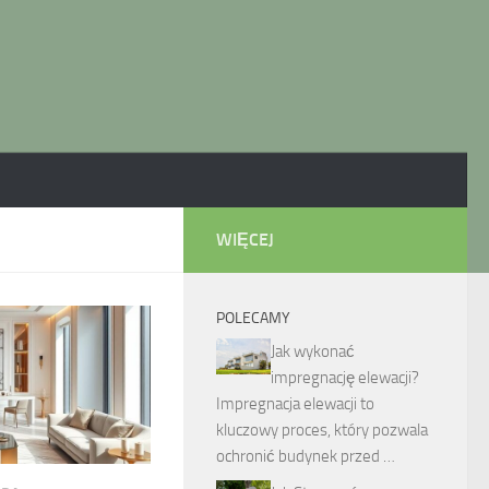
WIĘCEJ
POLECAMY
Jak wykonać
impregnację elewacji?
Impregnacja elewacji to
kluczowy proces, który pozwala
ochronić budynek przed …