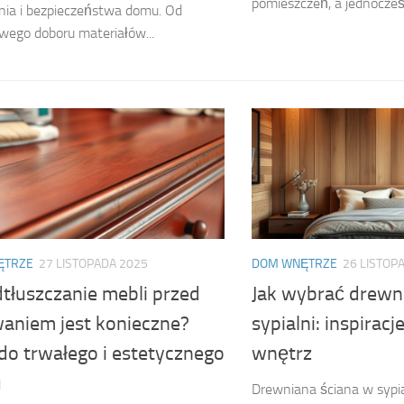
pomieszczeń, a jednocześ
ia i bezpieczeństwa domu. Od
wego doboru materiałów...
ĘTRZE
27 LISTOPADA 2025
DOM WNĘTRZE
26 LISTOP
tłuszczanie mebli przed
Jak wybrać drewn
aniem jest konieczne?
sypialni: inspiracj
do trwałego i estetycznego
wnętrz
u
Drewniana ściana w sypial