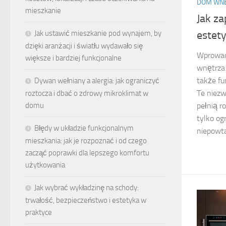
DOM WN
mieszkanie
Jak za
Jak ustawić mieszkanie pod wynajem, by
estet
dzięki aranżacji i światłu wydawało się
Wprowad
większe i bardziej funkcjonalne
wnętrza 
także fu
Dywan wełniany a alergia: jak ograniczyć
Te niezw
roztocza i dbać o zdrowy mikroklimat w
domu
pełnią r
tylko og
Błędy w układzie funkcjonalnym
niepowta
mieszkania: jak je rozpoznać i od czego
zacząć poprawki dla lepszego komfortu
użytkowania
Jak wybrać wykładzinę na schody:
trwałość, bezpieczeństwo i estetyka w
praktyce