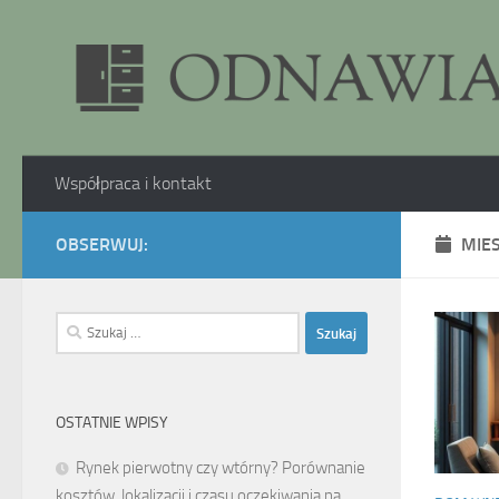
Skip to content
Współpraca i kontakt
OBSERWUJ:
MIE
Szukaj:
OSTATNIE WPISY
Rynek pierwotny czy wtórny? Porównanie
kosztów, lokalizacji i czasu oczekiwania na