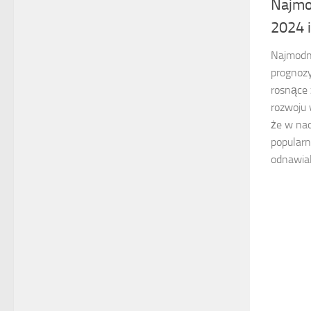
Najmo
2024 
Najmodn
prognozy
rosnące 
rozwoju 
że w na
popularn
odnawial