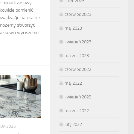
lipiec 2023
że ponadczasowy
łkowicie odmienić
czerwiec 2023
owadzając naturalne
, możemy stworzyć
maj 2023
laksowi i wyciszeniu.
kwiecień 2023
marzec 2023
czerwiec 2022
maj 2022
kwiecień 2022
marzec 2022
luty 2022
ADA 2025