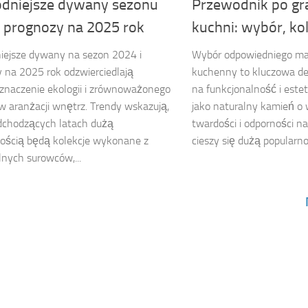
dniejsze dywany sezonu
Przewodnik po gra
i prognozy na 2025 rok
kuchni: wybór, kol
iejsze dywany na sezon 2024 i
Wybór odpowiedniego mat
 na 2025 rok odzwierciedlają
kuchenny to kluczowa de
znaczenie ekologii i zrównoważonego
na funkcjonalność i este
w aranżacji wnętrz. Trendy wskazują,
jako naturalny kamień o
dchodzących latach dużą
twardości i odporności na
ością będą kolekcje wykonane z
cieszy się dużą popularno
nych surowców,...