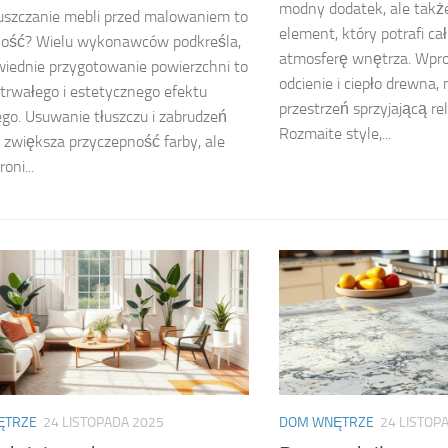
modny dodatek, ale tak
uszczanie mebli przed malowaniem to
element, który potrafi ca
ność? Wielu wykonawców podkreśla,
atmosferę wnętrza. Wpr
iednie przygotowanie powierzchni to
odcienie i ciepło drewna
 trwałego i estetycznego efektu
przestrzeń sprzyjającą re
o. Usuwanie tłuszczu i zabrudzeń
Rozmaite style,...
o zwiększa przyczepność farby, ale
oni...
ĘTRZE
24 LISTOPADA 2025
DOM WNĘTRZE
24 LISTOP