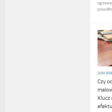
ogrzewan
prawidło
DOM WN
Czy od
malow
Klucz 
efekt