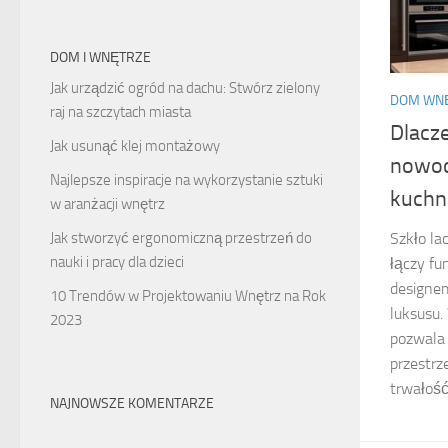
DOM I WNĘTRZE
Jak urządzić ogród na dachu: Stwórz zielony
DOM WN
raj na szczytach miasta
Dlacze
Jak usunąć klej montażowy
nowoc
Najlepsze inspiracje na wykorzystanie sztuki
kuchn
w aranżacji wnętrz
Jak stworzyć ergonomiczną przestrzeń do
Szkło la
nauki i pracy dla dzieci
łączy f
designem
10 Trendów w Projektowaniu Wnętrz na Rok
luksusu.
2023
pozwala 
przestrz
trwałość
NAJNOWSZE KOMENTARZE