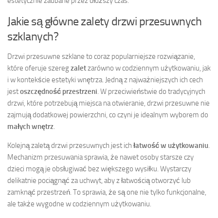
estetycznie zadbane przez dłuższy czas.
Jakie są główne zalety drzwi przesuwnych
szklanych?
Drzwi przesuwne szklane to coraz popularniejsze rozwiązanie,
które oferuje szereg
zalet
zarówno w codziennym użytkowaniu, jak
i w kontekście estetyki wnętrza. Jedną z najważniejszych ich cech
jest
oszczędność przestrzeni
. W przeciwieństwie do tradycyjnych
drzwi, które potrzebują miejsca na otwieranie, drzwi przesuwne nie
zajmują dodatkowej powierzchni, co czyni je idealnym wyborem do
małych wnętrz
.
Kolejną zaletą drzwi przesuwnych jest ich
łatwość w użytkowaniu
.
Mechanizm przesuwania sprawia, że nawet osoby starsze czy
dzieci mogą je obsługiwać bez większego wysiłku. Wystarczy
delikatnie pociągnąć za uchwyt, aby z łatwością otworzyć lub
zamknąć przestrzeń. To sprawia, że są one nie tylko funkcjonalne,
ale także wygodne w codziennym użytkowaniu.