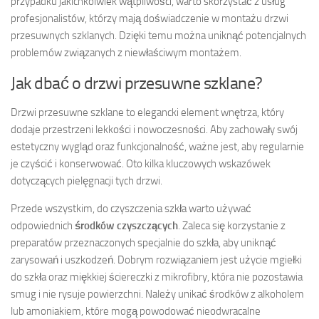
przypadku jakichkolwiek wątpliwości, warto skorzystać z usług
profesjonalistów, którzy mają doświadczenie w montażu drzwi
przesuwnych szklanych. Dzięki temu można uniknąć potencjalnych
problemów związanych z niewłaściwym montażem.
Jak dbać o drzwi przesuwne szklane?
Drzwi przesuwne szklane to elegancki element wnętrza, który
dodaje przestrzeni lekkości i nowoczesności. Aby zachowały swój
estetyczny wygląd oraz funkcjonalność, ważne jest, aby regularnie
je czyścić i konserwować. Oto kilka kluczowych wskazówek
dotyczących pielęgnacji tych drzwi.
Przede wszystkim, do czyszczenia szkła warto używać
odpowiednich
środków czyszczących
. Zaleca się korzystanie z
preparatów przeznaczonych specjalnie do szkła, aby uniknąć
zarysowań i uszkodzeń. Dobrym rozwiązaniem jest użycie mgiełki
do szkła oraz miękkiej ściereczki z mikrofibry, która nie pozostawia
smug i nie rysuje powierzchni. Należy unikać środków z alkoholem
lub amoniakiem, które mogą powodować nieodwracalne