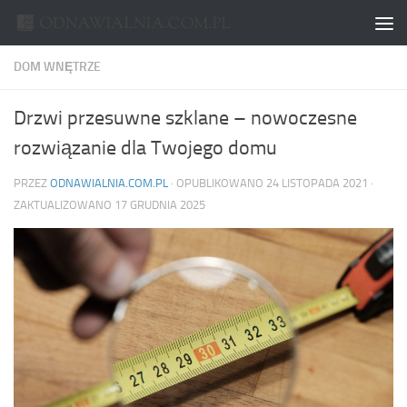
Skip to content
DOM WNĘTRZE
Drzwi przesuwne szklane – nowoczesne
rozwiązanie dla Twojego domu
PRZEZ
ODNAWIALNIA.COM.PL
· OPUBLIKOWANO
24 LISTOPADA 2021
·
ZAKTUALIZOWANO
17 GRUDNIA 2025