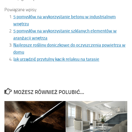
Powiązane wpisy:
5 pomysłów na wykorzystanie betonu w industrialnym
wnętrzu
5 pomysłów na wykorzystanie szklanych elementów w
aranżacji wnętrza
Najlepsze rośliny doniczkowe do oczyszczenia powietrza w
domu
Jak urządzić przytulny kącik relaksu na tarasie
MOŻESZ RÓWNIEŻ POLUBIĆ…