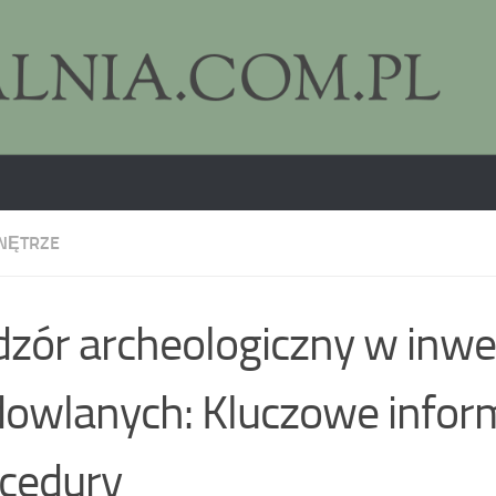
NĘTRZE
zór archeologiczny w inwe
owlanych: Kluczowe inform
cedury