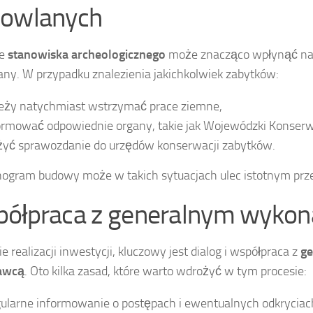
owlanych
ie
stanowiska archeologicznego
może znacząco wpłynąć na 
ny. W przypadku znalezienia jakichkolwiek zabytków:
eży natychmiast wstrzymać prace ziemne,
ormować odpowiednie organy, takie jak Wojewódzki Konser
żyć sprawozdanie do urzędów konserwacji zabytków.
gram budowy może w takich sytuacjach ulec istotnym prz
ółpraca z generalnym wyko
e realizacji inwestycji, kluczowy jest dialog i współpraca z
g
awcą
. Oto kilka zasad, które warto wdrożyć w tym procesie:
ularne informowanie o postępach i ewentualnych odkryciac