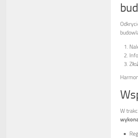
bud
Odkryc
budowla
Nal
Inf
Zło
Harmono
Wsp
W trakci
wykon
Reg