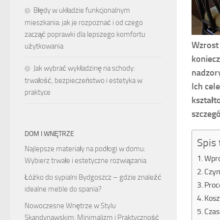
Błędy w układzie funkcjonalnym
mieszkania: jak je rozpoznać i od czego
zacząć poprawki dla lepszego komfortu
Wzrost 
użytkowania
koniecz
Jak wybrać wykładzinę na schody:
nadzor
trwałość, bezpieczeństwo i estetyka w
Ich cel
praktyce
kształt
szczegó
DOM I WNĘTRZE
Spis 
Najlepsze materiały na podłogi w domu:
Wpro
Wybierz trwałe i estetyczne rozwiązania
Czym
Łóżko do sypialni Bydgoszcz – gdzie znaleźć
Proc
idealne meble do spania?
Kosz
Nowoczesne Wnętrze w Stylu
Czas
Skandynawskim: Minimalizm i Praktyczność