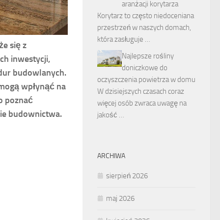
aranżacji korytarza
Korytarz to często niedoceniana
przestrzeń w naszych domach,
która zasługuje …
e się z
Najlepsze rośliny
h inwestycji,
doniczkowe do
dur budowlanych.
oczyszczenia powietrza w domu
e mogą wpłynąć na
W dzisiejszych czasach coraz
to poznać
więcej osób zwraca uwagę na
cie budownictwa.
jakość …
ARCHIWA
sierpień 2026
maj 2026