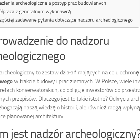
ezienia archeologiczne a postęp prac budowlanych
łpraca z generalnym wykonawcą
zęściej zadawane pytania dotyczące nadzoru archeologicznego
owadzenie do nadzoru
heologicznego
archeologiczny to zestaw działań mających na celu ochron
owego
w trakcie budowy i prac ziemnych. W Polsce, wiele inw
trefach konserwatorskich, co obliguje inwestorów do przestr
nych przepisów. Dlaczego jest to takie istotne? Odkrycia arc
zbogacają naszą wiedzę o historii, ale również mogą wpłyną
ce planowanej architektury.
m jest nadzór archeologiczny