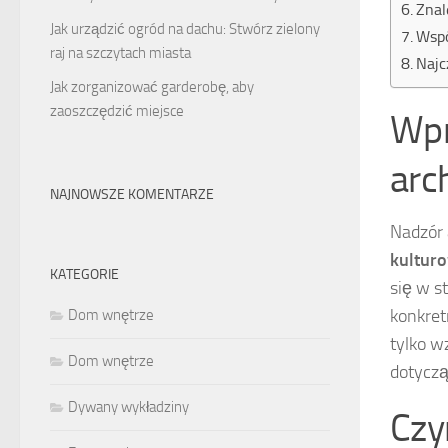
Znal
Jak urządzić ogród na dachu: Stwórz zielony
Wspó
raj na szczytach miasta
Najc
Jak zorganizować garderobę, aby
zaoszczędzić miejsce
Wpr
arc
NAJNOWSZE KOMENTARZE
Nadzór 
kultur
KATEGORIE
się w s
konkret
Dom wnętrze
tylko w
Dom wnętrze
dotyczą
Dywany wykładziny
Czy