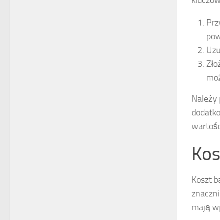
kluczow
Prz
pow
Uzu
Zło
moż
Należy 
dodatko
wartośc
Kos
Koszt b
znaczni
mają w