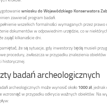
ych kroków:
ygotowanie
wniosku do Wojewódzkiego Konserwatora Za
inien zawierać program badań.
pełnienie wszelkich formalności wymaganych przez prawo 
żenie dokumentów w odpowiednim urzędzie, co w niektóryc
e zająć kilkanaście dni.
pamiętać, że są sytuacje, gdy inwestorzy będą musieli przy
we procedury, zwłaszcza w przypadku znalezienia obiektów 
i historycznej.
zty badań archeologicznych
adań archeologicznych może wynosić około
1000 zł
, jednak
e wzrosnąć w przypadku odkrycia ważnych obiektów. Na w
pływ: