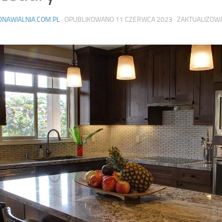
DNAWIALNIA.COM.PL
· OPUBLIKOWANO
11 CZERWCA 2023
· ZAKTUALIZO