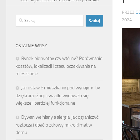
PRZEZ
O
Szukaj:
2024
OSTATNIE WPISY
Rynek pierwotny czy wtórny? Porównanie
kosztów, lokalizacji i czasu oczekiwania na
mieszkanie
Jak ustawić mieszkanie pod wynajem, by
dzięki aranżacji i światłu wydawało się
większe i bardziej funkcjonalne
Dywan wełniany a alergia: jak ograniczyć
roztocza i dbać o zdrowy mikroklimat w
domu