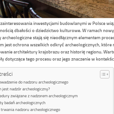
zainteresowania inwestycjami budowlanymi w Polsce wiąż
nością dbałości o dziedzictwo kulturowe. W ramach nowyc
y archeologiczne
stają się nieodłącznym elementem proce
em jest ochrona wszelkich odkryć archeologicznych, któr
owanie architektury krajobrazu oraz historię regionu. War
ły dotyczące tego procesu oraz jego znaczenie w kontekś
treści
wadzenie do nadzoru archeologicznego
 jest nadzór archeologiczny?
edury związane z nadzorem archeologicznym
ty badań archeologicznych
 trwania nadzoru archeologicznego