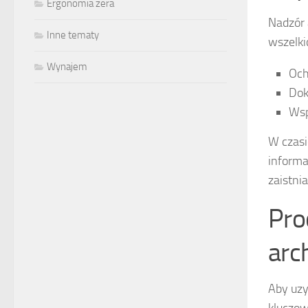
Ergonomia zera
Nadzór 
Inne tematy
wszelki
Wynajem
Och
Dok
Wsp
W czasi
informa
zaistni
Pro
arc
Aby uzy