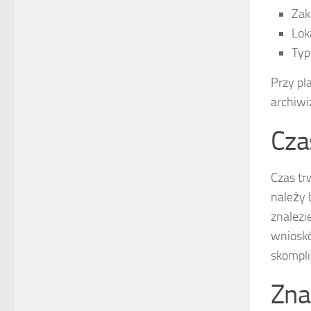
Zak
Lok
Typ
Przy pl
archiwi
Cza
Czas t
należy 
znalezi
wnioskó
skompli
Zna