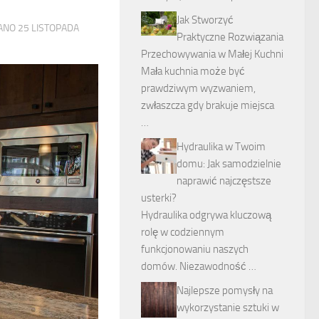
Jak Stworzyć
WANO
25 LISTOPADA
Praktyczne Rozwiązania
Przechowywania w Małej Kuchni
Mała kuchnia może być
prawdziwym wyzwaniem,
zwłaszcza gdy brakuje miejsca
…
Hydraulika w Twoim
domu: Jak samodzielnie
naprawić najczęstsze
usterki?
Hydraulika odgrywa kluczową
rolę w codziennym
funkcjonowaniu naszych
domów. Niezawodność …
Najlepsze pomysły na
wykorzystanie sztuki w