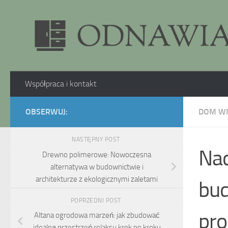
Skip to content
Współpraca i kontakt
OBSERWUJ:
DOM W
NASTĘPNY POST
Nad
Drewno polimerowe: Nowoczesna
alternatywa w budownictwie i
architekturze z ekologicznymi zaletami
bud
POPRZEDNI POST
pro
Altana ogrodowa marzeń: jak zbudować
idealną przestrzeń relaksu krok po kroku