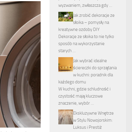
wyzwaniem, zwłaszcza gdy …
Jak zrobić dekoracje ze
słoika – pomysły na
kreatywne ozdoby DIY
Dekoracje ze słoika to nie tylko
sposób na wykorzystanie
starych …
Jak wybrać idealne
ściereczki do sprzątania
w kuchni: poradnik dla
każdego domu
W kuchni, gdzie schludność i
czystość mają kluczowe
znaczenie, wybór …
Ekskluzywne Wnętrze
w Stylu Nowojorskim:
Luksus i Prestiż