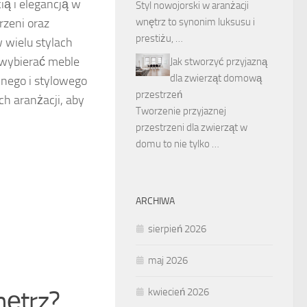
ią i elegancją w
Styl nowojorski w aranżacji
wnętrz to synonim luksusu i
rzeni oraz
prestiżu, …
 wielu stylach
 wybierać meble
Jak stworzyć przyjazną
dla zwierząt domową
jnego i stylowego
przestrzeń
ch aranżacji, aby
Tworzenie przyjaznej
przestrzeni dla zwierząt w
domu to nie tylko …
ARCHIWA
sierpień 2026
maj 2026
wnętrz?
kwiecień 2026