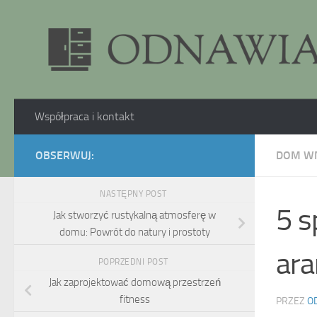
Skip to content
Współpraca i kontakt
OBSERWUJ:
DOM W
NASTĘPNY POST
5 s
Jak stworzyć rustykalną atmosferę w
domu: Powrót do natury i prostoty
ara
POPRZEDNI POST
Jak zaprojektować domową przestrzeń
fitness
PRZEZ
O