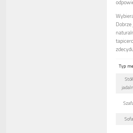
odpowie
Wybiera
Dobrze 
natural
tapicer
zdecydu
Typ me
Stół
jadal
Szaf
Sof