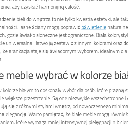
ienie, aby uzyskać harmonijną całość.
zenie bieli do wnętrza to nie tylko kwestia estetyki, ale ta
nalności. Jasne ściany mogą poprawić
oświetlenie
naturalne,
ch, gdzie światło słoneczne jest ograniczone. Biała kolorysty
le uniwersalna i łatwo ją zestawić z innymi kolorami oraz d
, że aranżacja staje się świadomym wyborem, idealnym dla
a.
ie meble wybrać w kolorze bi
 kolorze białym to doskonały wybór dla osób, które pragną
ie większe przestrzenie. Są one niezwykle wszechstronne i
ją się z różnymi stylami wnętrz, od nowoczesnego minima
ną elegancję. Warto pamiętać, że białe meble mogą równie
aniem, które wymaga mniej intensywnej pielęgnacji niż cie