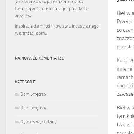
Jak zaaranżować przestrzeń do pracy
twórczej w domu: Inspiracje i porady dla
Biel w 
artystów
Przede 
Inspiracje dla miłośników stylu industrialnego
co czyn
w aranżacji domu
znaczen
przestr
NAJNOWSZE KOMENTARZE
Kolejną 
innymi 
ramach 
KATEGORIE
dodatki
zawsze 
Dom wnętrze
Biel w 
Dom wnętrze
tym kol
Dywany wykładziny
tworzen
przestrz