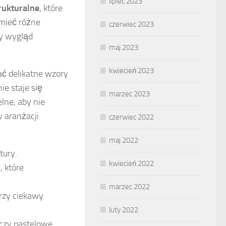
lipiec 2023
rukturalne
, które
 mieć różne
czerwiec 2023
y wygląd
maj 2023
kwiecień 2023
ać delikatne wzory
ie staje się
marzec 2023
lne, aby nie
w aranżacji
czerwiec 2022
maj 2022
tury.
kwiecień 2022
, które
marzec 2022
orzy ciekawy
luty 2022
 czy pastelowe