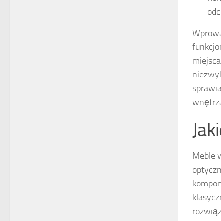
odc
Wprowad
funkcjo
miejsca
niezwyk
sprawia
wnętrz
Jak
Meble w
optyczn
komponu
klasycz
rozwiąz