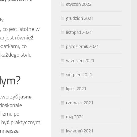
styczeń 2022
grudzień 2021
kże
 co jest istotne w
listopad 2021
ka jest również
odatkami, co
październik 2021
 każdego stylu
wrzesień 2021
sierpień 2021
ałym?
lipiec 2021
 stworzyć
jasne
,
czerwiec 2021
 doskonale
lizmu po
maj 2021
ż być praktycznym
mniejsze
kwiecień 2021