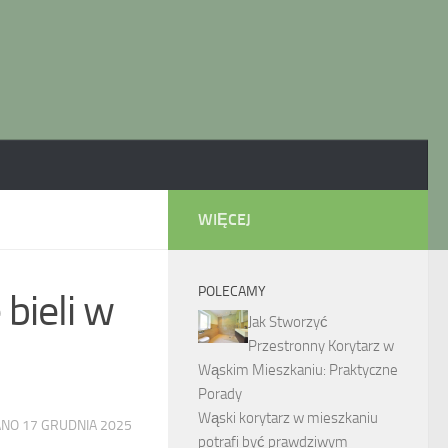
WIĘCEJ
POLECAMY
bieli w
Jak Stworzyć
Przestronny Korytarz w
Wąskim Mieszkaniu: Praktyczne
Porady
Wąski korytarz w mieszkaniu
ANO
17 GRUDNIA 2025
potrafi być prawdziwym