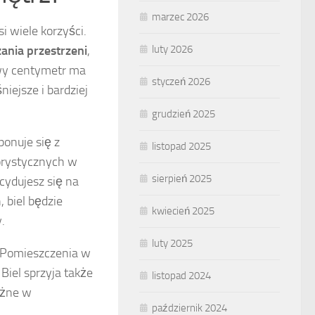
marzec 2026
i wiele korzyści.
luty 2026
nia przestrzeni
,
owy centymetr ma
styczeń 2026
iejsze i bardziej
grudzień 2025
ponuje się z
listopad 2025
orystycznych w
sierpień 2025
cydujesz się na
 biel będzie
kwiecień 2025
.
luty 2025
 Pomieszczenia w
iel sprzyja także
listopad 2024
ażne w
październik 2024