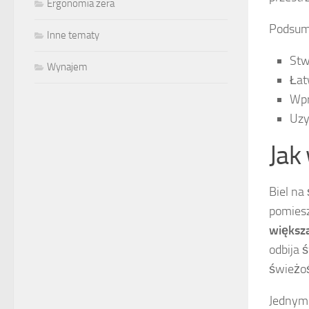
Ergonomia zera
Podsumo
Inne tematy
Stw
Wynajem
Łat
Wpr
Uzy
Jak
Biel na
pomiesz
większa
odbija 
świeżoś
Jednym 