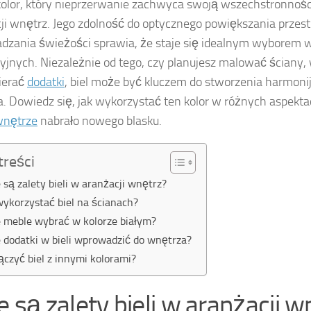
 kolor, który nieprzerwanie zachwyca swoją wszechstronnośc
ji wnętrz. Jego zdolność do optycznego powiększania przest
zania świeżości sprawia, że staje się idealnym wyborem w
yjnych. Niezależnie od tego, czy planujesz malować ściany,
ierać
dodatki
, biel może być kluczem do stworzenia harmoni
. Dowiedz się, jak wykorzystać ten kolor w różnych aspekta
nętrze
nabrało nowego blasku.
treści
e są zalety bieli w aranżacji wnętrz?
wykorzystać biel na ścianach?
e meble wybrać w kolorze białym?
e dodatki w bieli wprowadzić do wnętrza?
łączyć biel z innymi kolorami?
e są zalety bieli w aranżacji 