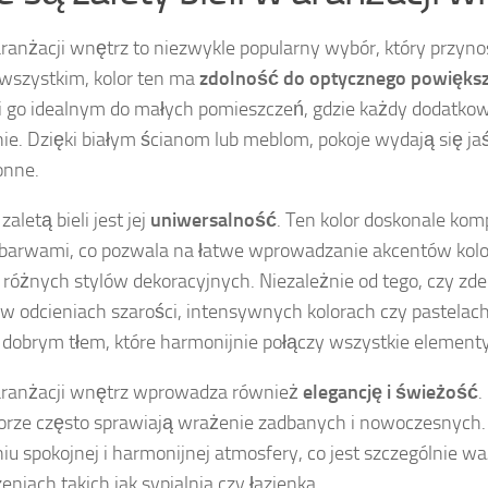
aranżacji wnętrz to niezwykle popularny wybór, który przynos
wszystkim, kolor ten ma
zdolność do optycznego powiększa
i go idealnym do małych pomieszczeń, gdzie każdy dodatk
ie. Dzięki białym ścianom lub meblom, pokoje wydają się jaśn
onne.
zaletą bieli jest jej
uniwersalność
. Ten kolor doskonale kom
barwami, co pozwala na łatwe wprowadzanie akcentów kol
różnych stylów dekoracyjnych. Niezależnie od tego, czy zde
 w odcieniach szarości, intensywnych kolorach czy pastelach,
dobrym tłem, które harmonijnie połączy wszystkie elementy
aranżacji wnętrz wprowadza również
elegancję i świeżość
.
orze często sprawiają wrażenie zadbanych i nowoczesnych. B
iu spokojnej i harmonijnej atmosfery, co jest szczególnie w
eniach takich jak sypialnia czy łazienka.