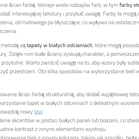
ie ścian farbą. Istnieje wiele rodzajów farb, w tym
farby st
dać interesującej tekstury i przykuć uwagę. Farby te mogą
enia, od matowego po błyszczące, co wpływa na ostateczn
czenia.
ą metodą są
tapety w białych odcieniach
, które mogą posiad
tury. Dzięki nim białe ściany zyskują charakter, a pomieszczen
j przytulne. Warto zwrócić uwagę na to, aby wzory były subte
czyć przestrzeni. Oto kilka sposobów na wykorzystanie bieli 
owanie ścian farbą strukturalną, aby dodać wyjątkowej teks
orzystanie tapet w białych odcieniach z delikatnym wzorem
rowadzą nowy
styl
.
anie akcentów w postaci białych paneli lub boazerii, co stw
ualnie kontrast z innymi elementami wystroju.
binowanie bieli z innymi kolorami, takimi jak szarości, beże