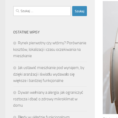
Szukaj:
OSTATNIE WPISY
Rynek pierwotny czy wtórny? Porównanie
kosztów, lokalizacji i czasu oczekiwania na
mieszkanie
Jak ustawić mieszkanie pod wynajem, by
dzięki aranżacji i światłu wydawało się
większe i bardziej funkcjonalne
Dywan wełniany a alergia: jak ograniczyć
roztocza i dbać o zdrowy mikroklimat w
domu
Błędy w układzie funkcjonalnym