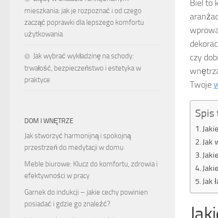
Biel to
mieszkania: jak je rozpoznać i od czego
aranżac
zacząć poprawki dla lepszego komfortu
wprowad
użytkowania
dekorac
Jak wybrać wykładzinę na schody:
czy dob
trwałość, bezpieczeństwo i estetyka w
wnętrza
praktyce
Twoje
w
Spis 
DOM I WNĘTRZE
Jaki
Jak stworzyć harmonijną i spokojną
Jak 
przestrzeń do medytacji w domu
Jaki
Meble biurowe: Klucz do komfortu, zdrowia i
Jaki
efektywności w pracy
Jak 
Garnek do indukcji – jakie cechy powinien
posiadać i gdzie go znaleźć?
Jaki