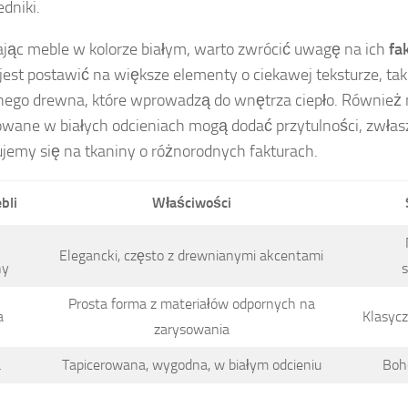
dniki.
jąc meble w kolorze białym, warto zwrócić uwagę na ich
fa
jest postawić na większe elementy o ciekawej teksturze, tak
nego drewna, które wprowadzą do wnętrza ciepło. Również
owane w białych odcieniach mogą dodać przytulności, zwłasz
jemy się na tkaniny o różnorodnych fakturach.
bli
Właściwości
Elegancki, często z drewnianymi akcentami
ny
Prosta forma z materiałów odpornych na
a
Klasycz
zarysowania
a
Tapicerowana, wygodna, w białym odcieniu
Boh