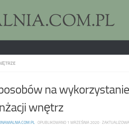
NĘTRZE
posobów na wykorzystanie 
nżacji wnętrz
DNAWIALNIA.COM.PL
· OPUBLIKOWANO
1 WRZEŚNIA 2020
· ZAKTUALIZOW