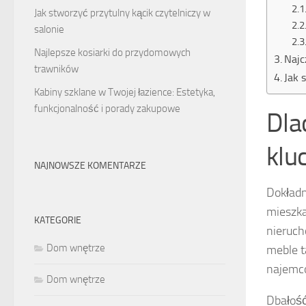
Jak stworzyć przytulny kącik czytelniczy w
salonie
Najlepsze kosiarki do przydomowych
Najc
trawników
Jak 
Kabiny szklane w Twojej łazience: Estetyka,
funkcjonalność i porady zakupowe
Dla
klu
NAJNOWSZE KOMENTARZE
Dokład
mieszka
KATEGORIE
nieruch
Dom wnętrze
meble t
najemcó
Dom wnętrze
Dbałość