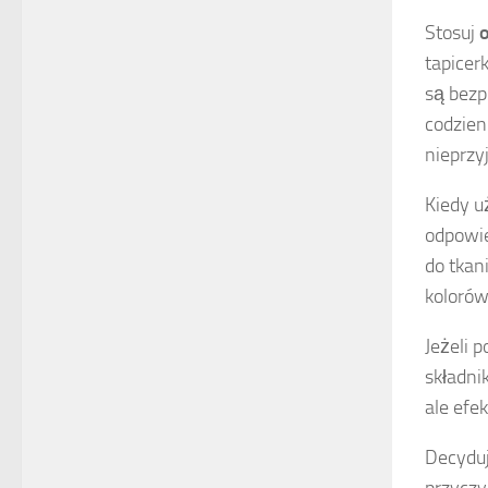
Stosuj
tapicer
są bezp
codzien
nieprzy
Kiedy u
odpowie
do tkan
kolorów
Jeżeli 
składni
ale efe
Decyduj