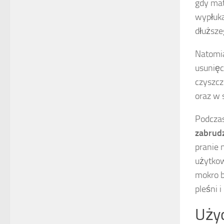
gdy mat
wypłuka
dłuższe
Natomia
usunięc
czyszcz
oraz w 
Podcza
zabrud
pranie 
użytkow
mokro b
pleśni 
Użyc