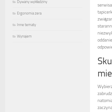
Dywany wykładziny
serwisa
tapicer
Ergonomia zera
związan
Inne tematy
starann
niezwyk
Wynajem
oddanie
odpowie
Sku
mie
Wybierz
zabrudz
natomia
zaczyna