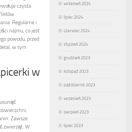
wrzesień 2024
ywołuje czysta
fliktów
lipiec 2024
nia. Regularne i
ści najmu, co jest
czerwiec 2024
ego powodu, przed
styczeń 2024
detal, w tym
grudzień 2023
picerki w
listopad 2023
październik 2023
wrzesień 2023
 usunąć
powierzchni,
sierpień 2023
kanin. Zawsze
lipiec 2023
ść zwierząt. W