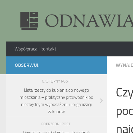
Skip to content
Współpraca i kontakt
OBSERWUJ:
WYNAJ
NASTĘPNY POST
Czy
Lista rzeczy do kupienia do nowego
mieszkania – praktyczny przewodnik po
niezbędnym wyposażeniu i organizacji
pod
zakupów
naj
POPRZEDNI POST
Dywan czy wykładzina — jak wybrać