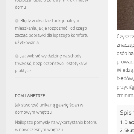
roztocza i dbać o zdrowy mikroklimat w
domu
Błędy w układzie funkcjonalnym
mieszkania: jak je rozpoznać i od czego
zacząć poprawki dla lepszego komfortu
Czyszcz
użytkowania
znacząc
osób ba
Jak wybrać wykładzinę na schody:
prowadz
trwałość, bezpieczeństwo i estetyka w
Wiedząc
praktyce
błędów,
przycią
zminima
DOM I WNĘTRZE
Jak stworzyć unikalną galerię ścian w
Spis 
domowym wnętrzu
Dlac
Najlepsze pomysły na wykorzystanie betonu
w nowoczesnym wnętrzu
Skut