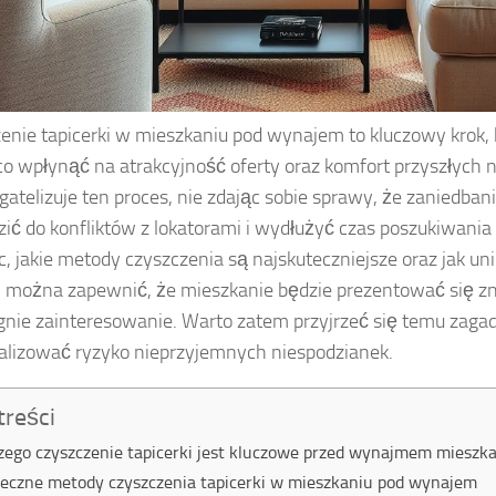
enie tapicerki w mieszkaniu pod wynajem to kluczowy krok,
o wpłynąć na atrakcyjność oferty oraz komfort przyszłych
gatelizuje ten proces, nie zdając sobie sprawy, że zaniedban
ić do konfliktów z lokatorami i wydłużyć czas poszukiwania
, jakie metody czyszczenia są najskuteczniejsze oraz jak un
 można zapewnić, że mieszkanie będzie prezentować się zn
gnie zainteresowanie. Warto zatem przyjrzeć się temu zagad
lizować ryzyko nieprzyjemnych niespodzianek.
treści
zego czyszczenie tapicerki jest kluczowe przed wynajmem mieszk
eczne metody czyszczenia tapicerki w mieszkaniu pod wynajem