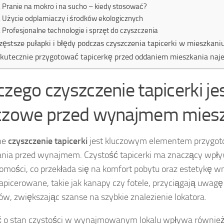
Pranie na mokro i na sucho – kiedy stosować?
Użycie odplamiaczy i środków ekologicznych
Profesjonalne technologie i sprzęt do czyszczenia
zęstsze pułapki i błędy podczas czyszczenia tapicerki w mieszkan
skutecznie przygotować tapicerkę przed oddaniem mieszkania na
czego czyszczenie tapicerki je
czowe przed wynajmem miesz
ne
czyszczenie tapicerki
jest kluczowym elementem przygot
nia przed wynajmem. Czystość tapicerki ma znaczący wpły
omości, co przekłada się na komfort pobytu oraz estetykę w
apicerowane, takie jak kanapy czy fotele, przyciągają uwagę
w, zwiększając szanse na szybkie znalezienie lokatora.
 o stan czystości w wynajmowanym lokalu wpływa również 