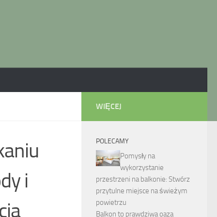
WIĘCEJ
POLECAMY
kaniu
Pomysły na
wykorzystanie
dy i
przestrzeni na balkonie: Stwórz
przytulne miejsce na świeżym
powietrzu
cia
Balkon to prawdziwa oaza