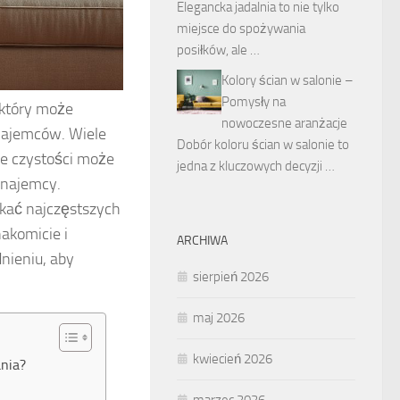
Elegancka jadalnia to nie tylko
miejsce do spożywania
posiłków, ale …
Kolory ścian w salonie –
Pomysły na
 który może
nowoczesne aranżacje
 najemców. Wiele
Dobór koloru ścian w salonie to
ie czystości może
jedna z kluczowych decyzji …
 najemcy.
ikać najczęstszych
akomicie i
ARCHIWA
nieniu, aby
sierpień 2026
maj 2026
kwiecień 2026
ania?