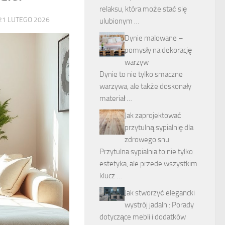
relaksu, która może stać się
21 LUTEGO 2026
ulubionym …
Dynie malowane –
pomysły na dekorację
warzyw
Dynie to nie tylko smaczne
warzywa, ale także doskonały
materiał …
Jak zaprojektować
przytulną sypialnię dla
zdrowego snu
Przytulna sypialnia to nie tylko
estetyka, ale przede wszystkim
klucz …
Jak stworzyć elegancki
wystrój jadalni: Porady
dotyczące mebli i dodatków