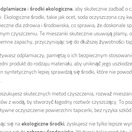
odplamiacze
i
środki ekologiczne
, aby skutecznie zadbać o 
ki. Ekologiczne środki, takie jak ocet, soda oczyszczona czy 
ieczne dla zdrowia i środowiska, co sprawia, że doskonale s
nym czyszczeniu. Te mieszanki skutecznie usuwają plamy, o
jemne zapachy, przyczyniając się do dłuższej żywotności tap
żywasz odplamiaczy, pamiętaj o ich bezpiecznym stosowani
dni produkt do rodzaju materiału, aby uniknąć jego uszkodz
in syntetycznych lepiej sprawdzą się środki, które nie powod
.
poszukujesz skutecznych metod czyszczenia, rozważ mieszan
ków z wodą, by stworzyć łagodny roztwór czyszczący. To poz
ktywne oczyszczenie powierzchni tapicerki, bez ryzyka szkód
ąc się na
ekologiczne środki
, zyskujesz nie tylko lepsze wyn