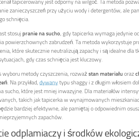
eriał tapicerowany jest odporny na wilgoć. Ta metoda pozw
nie zanieczyszczeń przy użyciu wody i detergentów, ale p
go schnięcia.
st stosuj
pranie na sucho
, gdy tapicerka wymaga jedynie o
ia powierzchownych zabrudzeń. Ta metoda wykorzystuje pro
enia, które skutecznie neutralizują zapachy i są idealne dla 
sytuacjach, gdy czas schnięcia jest kluczowy.
s wyboru metody czyszczenia, rozważ
stan materiału
oraz
c
zeń
. Na przykład,
dywany
typu shaggy i z długim włosiem do
na sucho, które jest mniej inwazyjne. Dla materiałów intens
anych, takich jak tapicerka w wynajmowanych mieszkaniac
ędzie bardziej efektywne, ale pamiętaj o odpowiednim osus
i nieprzyjemnych zapachów.
ie odplamiaczy i środków ekologi