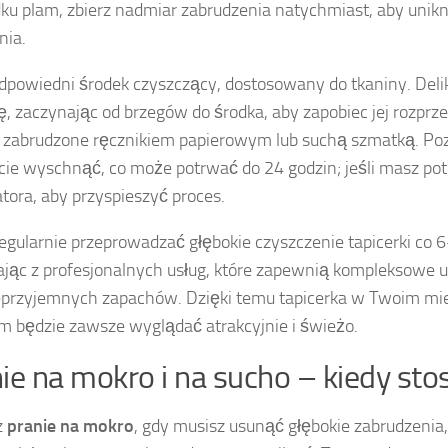
ku plam, zbierz nadmiar zabrudzenia natychmiast, aby unik
nia.
dpowiedni środek czyszczący, dostosowany do tkaniny. Delik
, zaczynając od brzegów do środka, aby zapobiec jej rozprze
 zabrudzone ręcznikiem papierowym lub suchą szmatką. Poz
cie wyschnąć, co może potrwać do 24 godzin; jeśli masz pot
tora, aby przyspieszyć proces.
egularnie przeprowadzać głębokie czyszczenie tapicerki co 
ając z profesjonalnych usług, które zapewnią kompleksowe 
eprzyjemnych zapachów. Dzięki temu tapicerka w Twoim mi
 będzie zawsze wyglądać atrakcyjnie i świeżo.
ie na mokro i na sucho – kiedy st
z
pranie na mokro
, gdy musisz usunąć głębokie zabrudzenia,