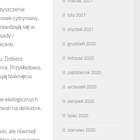
marzec 2021
czyszczenie
luty 2021
kwasek cytrynowy,
prawdzają się w
styczeń 2021
sady i
icerki.
grudzień 2020
u. Dobierz
listopad 2020
enia. Przykładowo,
październik 2020
ują blaknięcia
wrzesień 2020
ie ekologicznych
sierpień 2020
woli na delikatne,
lipiec 2020
.
czerwiec 2020
iki, ale również