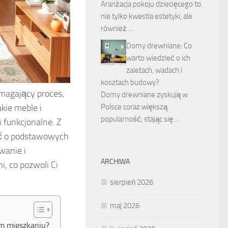
Aranżacja pokoju dziecięcego to
nie tylko kwestia estetyki, ale
również …
Domy drewniane: Co
warto wiedzieć o ich
zaletach, wadach i
kosztach budowy?
magający proces,
Domy drewniane zyskują w
akie meble i
Polsce coraz większą
popularność, stając się …
 funkcjonalne. Z
tać o podstawowych
wanie i
ARCHIWA
, co pozwoli Ci
sierpień 2026
maj 2026
ym mieszkaniu?