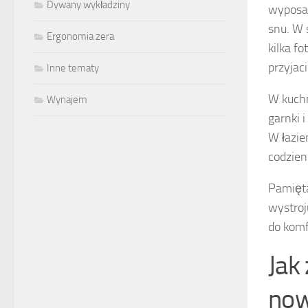
Dywany wykładziny
wyposa
snu. W 
Ergonomia zera
kilka fo
przyjaci
Inne tematy
W kuchn
Wynajem
garnki 
W łazie
codzien
Pamięta
wystroj
do komf
Jak
now