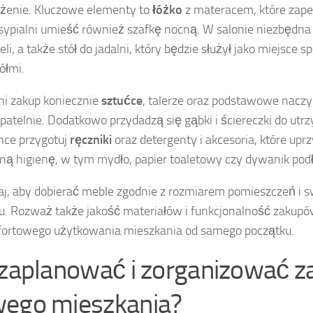
żenie. Kluczowe elementy to
łóżko
z materacem, które zape
sypialni umieść również szafkę nocną. W salonie niezbędna
teli, a także stół do jadalni, który będzie służył jako miejsce s
ółmi.
i zakup koniecznie
sztućce
, talerze oraz podstawowe naczyn
i patelnie. Dodatkowo przydadzą się gąbki i ściereczki do utr
nce przygotuj
ręczniki
oraz detergenty i akcesoria, które upr
ną higienę, w tym mydło, papier toaletowy czy dywanik pod
j, aby dobierać meble zgodnie z rozmiarem pomieszczeń i s
u. Rozważ także jakość materiałów i funkcjonalność zakupów
ortowego użytkowania mieszkania od samego początku.
 zaplanować i zorganizować z
ego mieszkania?