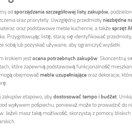
nij od
sporządzenia szczegółowej listy zakupów
, podzielon
czenia oraz priorytety. Uwzględnij przedmioty
niezbędne na
materac oraz podstawowe meble kuchenne, a także
sprzęt 
lka. Przygotowując listę, staraj się identyfikować przedmiot
ze sobą lub pozyskać używane, aby ograniczyć wydatki.
m krokiem jest
ocena potrzebnych zakupów
. Skoncentruj s
ach, które zapewnią podstawową funkcjonalność mieszkan
 mogą obejmować
meble uzupełniające
oraz dekoracje, któr
rę.
j zakupów etapowo, aby
dostosować tempo i budżet
. Unik
 pod wpływem pośpiechu, ponieważ może to prowadzić do ni
. Jeżeli masz taką możliwość, skorzystaj z pomocy bliskich
rskich.