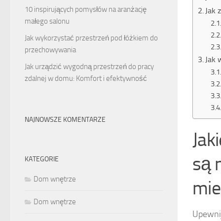
10 inspirujących pomysłów na aranżację
Jak 
małego salonu
Jak wykorzystać przestrzeń pod łóżkiem do
przechowywania
Jak 
Jak urządzić wygodną przestrzeń do pracy
zdalnej w domu: Komfort i efektywność
NAJNOWSZE KOMENTARZE
Jak
są 
KATEGORIE
Dom wnętrze
mie
Dom wnętrze
Upewnij