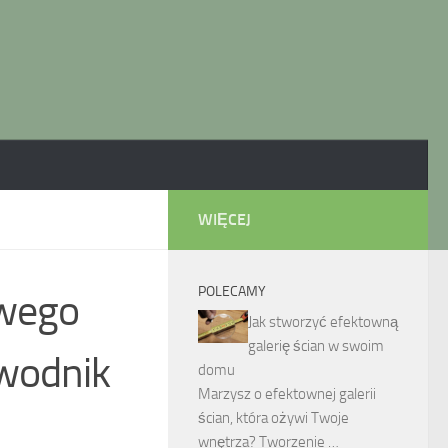
WIĘCEJ
POLECAMY
owego
Jak stworzyć efektowną
galerię ścian w swoim
ewodnik
domu
Marzysz o efektownej galerii
ścian, która ożywi Twoje
wnętrza? Tworzenie …