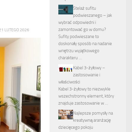
Stelaż sufitu
podwieszanego – jak
wybrać odpowiedni i
zamontować go w domu?
21 LUTEGO 2026
Sufity podwieszane to
doskonały sposób na nadanie
wnętrzu wyjątkowego
charakteru …
Kabel 3-żyłowy –
zastosowanie i
właściwości
Kabel 3-żyłowy to niezwykle
wszechstronny element, który
znajduje zastosowanie w …
Najlepsze pomysły na
kreatywną aranżację
dziecięcego pokoju