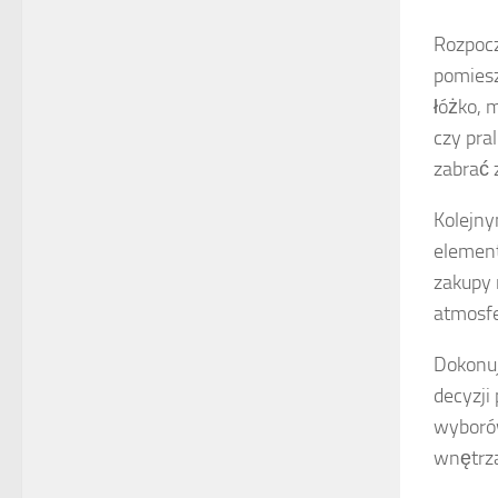
Rozpocz
pomiesz
łóżko, 
czy pra
zabrać 
Kolejny
element
zakupy
atmosfe
Dokonu
decyzji
wyborów
wnętrza