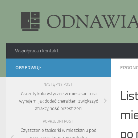
Skip to content
Współpraca i kontakt
OBSERWUJ:
ERGONO
NASTĘPNY POST
Lis
Akcenty kolorystyczne w mieszkaniu na
wynajem: jak dodać charakter i zwiększyć
atrakcyjność przestrzeni
mie
POPRZEDNI POST
po 
Czyszczenie tapicerki w mieszkaniu pod
wynajem: skuteczne metody i