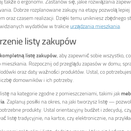
j także o ergonomii. Zastanów się, jakie rozwiązania zapew
ania. Dobrze rozplanowane zakupy na etapy pozwolą lepiej
m oraz czasem realizacji. Dzięki temu unikniesz zbędnego st
widzianych wydatków w trakcie
urządzania mieszkania
.
zenie listy zakupów
kompletną listę zakupów
, aby zapewnić sobie wszystko, c
mieszkania. Rozpocznij od przeglądu zapasów w domu; sp
 lodówki oraz daty ważności produktów. Ustal, co potrzebujes
iczbę domowników i ich potrzeby.
 listę na kategorie zgodne z pomieszczeniami, takimi jak
meb
ia
. Zaplanuj posiłki na okres, na jaki tworzysz listę — pozwol
potrzebne produkty. Ustal orientacyjny budżet i zdecyduj, cz
ć listę tradycyjnie, na kartce, czy elektronicznie, na przykład