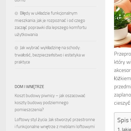
domu
Błędy w układzie funkcjonalnym
mieszkania: jak je rozpoznać i od czego
zacząć poprawki dla lepszego komfortu
użytkowania
Jak wybrać wykładzinę na schody:
Przepro
trwałość, bezpieczeństwo i estetyka w
który w
praktyce
akcesor
łóżkiem
przedmi
DOM I WNĘTRZE
zaplano
Koszt budowy piwnicy – jak oszacować
cieszyć
koszty budowy podziemnego
pomieszczenia?
Spis 
Loftowy styl życia: Jak stworzyć przestronne
i funkcjonalne wnętrze z meblami loftowymi
Jaki