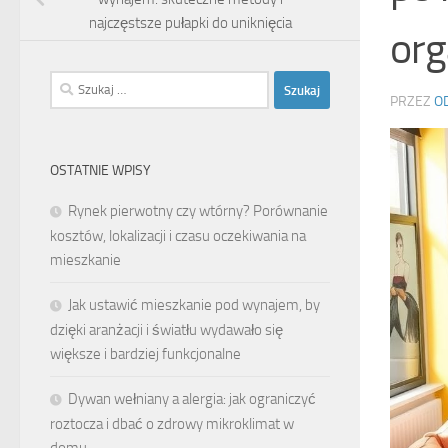
najczęstsze pułapki do uniknięcia
org
Szukaj:
PRZEZ
O
OSTATNIE WPISY
Rynek pierwotny czy wtórny? Porównanie
kosztów, lokalizacji i czasu oczekiwania na
mieszkanie
Jak ustawić mieszkanie pod wynajem, by
dzięki aranżacji i światłu wydawało się
większe i bardziej funkcjonalne
Dywan wełniany a alergia: jak ograniczyć
roztocza i dbać o zdrowy mikroklimat w