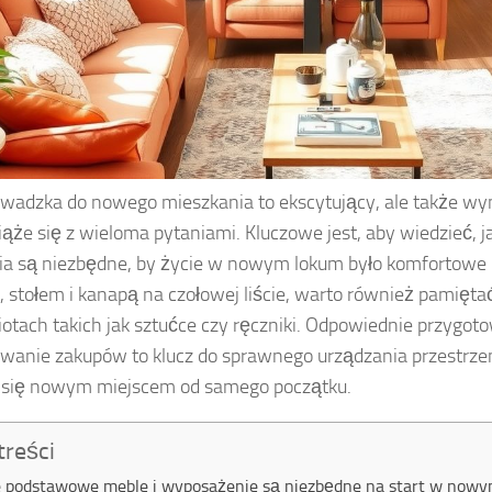
wadzka do nowego mieszkania to ekscytujący, ale także wy
iąże się z wieloma pytaniami. Kluczowe jest, aby wiedzieć, j
ia są niezbędne, by życie w nowym lokum było komfortowe i
, stołem i kanapą na czołowej liście, warto również pamię
otach takich jak sztućce czy ręczniki. Odpowiednie przygoto
wanie zakupów to klucz do sprawnego urządzania przestrzeni
 się nowym miejscem od samego początku.
treści
e podstawowe meble i wyposażenie są niezbędne na start w now