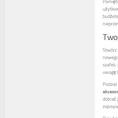
Pamięta
użytkow
budżete
nieprze
Twor
Stwórz
nowego 
szafek,
uwagę l
Podziel
akcesor
dobrać 
zapisywa