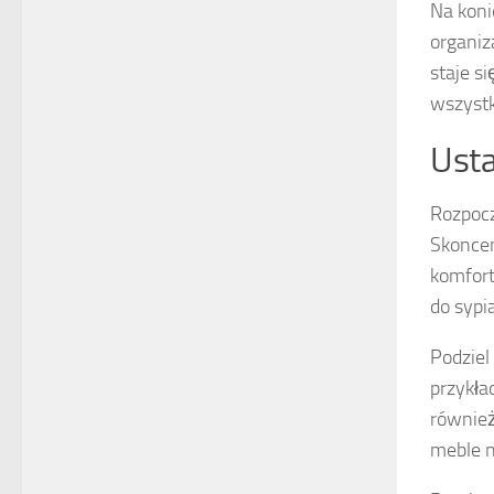
Na koni
organiz
staje s
wszystk
Usta
Rozpocz
Skoncen
komfort
do sypi
Podziel
przykła
również
meble n