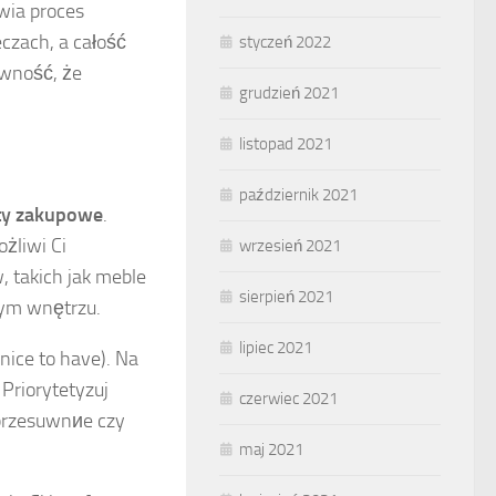
wia proces
czach, a całość
styczeń 2022
ewność, że
grudzień 2021
listopad 2021
październik 2021
ety zakupowe
.
ożliwi Ci
wrzesień 2021
 takich jak meble
sierpień 2021
wym wnętrzu.
lipiec 2021
nice to have). Na
 Priorytetyzuj
czerwiec 2021
 przesuwnиe czy
maj 2021