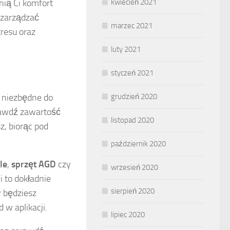
nią Ci komfort
kwiecień 2021
 zarządzać
marzec 2021
resu oraz
luty 2021
styczeń 2021
o niezbędne do
grudzień 2020
rawdź zawartość
listopad 2020
z, biorąc pod
październik 2020
le
,
sprzęt AGD
czy
wrzesień 2020
i to dokładnie
sierpień 2020
y będziesz
 w aplikacji.
lipiec 2020