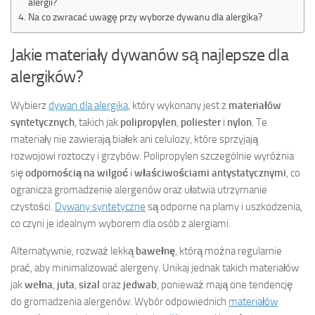
alergii?
Na co zwracać uwagę przy wyborze dywanu dla alergika?
Jakie materiały dywanów są najlepsze dla
alergików?
Wybierz
dywan dla alergika
, który wykonany jest z
materiałów
syntetycznych
, takich jak
polipropylen
,
poliester
i
nylon
. Te
materiały nie zawierają białek ani celulozy, które sprzyjają
rozwojowi roztoczy i grzybów. Polipropylen szczególnie wyróżnia
się
odpornością na wilgoć
i
właściwościami antystatycznymi
, co
ogranicza gromadzenie alergenów oraz ułatwia utrzymanie
czystości.
Dywany syntetyczne
są odporne na plamy i uszkodzenia,
co czyni je idealnym wyborem dla osób z alergiami.
Alternatywnie, rozważ lekką
bawełnę
, którą można regularnie
prać, aby minimalizować alergeny. Unikaj jednak takich materiałów
jak
wełna
,
juta
,
sizal
oraz
jedwab
, ponieważ mają one tendencję
do gromadzenia alergenów. Wybór odpowiednich
materiałów