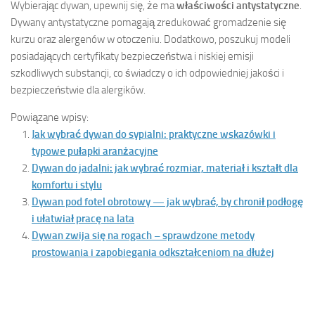
Wybierając dywan, upewnij się, że ma
właściwości antystatyczne
.
Dywany antystatyczne pomagają zredukować gromadzenie się
kurzu oraz alergenów w otoczeniu. Dodatkowo, poszukuj modeli
posiadających certyfikaty bezpieczeństwa i niskiej emisji
szkodliwych substancji, co świadczy o ich odpowiedniej jakości i
bezpieczeństwie dla alergików.
Powiązane wpisy:
Jak wybrać dywan do sypialni: praktyczne wskazówki i
typowe pułapki aranżacyjne
Dywan do jadalni: jak wybrać rozmiar, materiał i kształt dla
komfortu i stylu
Dywan pod fotel obrotowy — jak wybrać, by chronił podłogę
i ułatwiał pracę na lata
Dywan zwija się na rogach – sprawdzone metody
prostowania i zapobiegania odkształceniom na dłużej