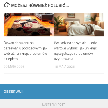
MOŻESZ RÓWNIEŻ POLUBIĆ…
Dywan do salonu na
Wykładzina do sypialni: kiedy
ogrzewaniu podłogowym: jak
warto ją wybrać i jak uniknąć
wybrać i uniknąć problemów
najczęstszych problemów
z ciepłem
użytkowania
20 MAJA 2026
16 MAJA 2026
OBSERWUJ:
NASTĘPNY POST