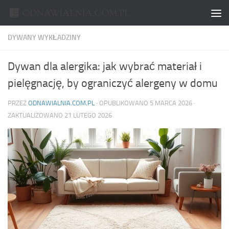
Skip to content
DYWANY WYKŁADZINY
Dywan dla alergika: jak wybrać materiał i
pielęgnację, by ograniczyć alergeny w domu
PRZEZ
ODNAWIALNIA.COM.PL
· OPUBLIKOWANO
5 MARCA 2026
·
ZAKTUALIZOWANO
21 LUTEGO 2026