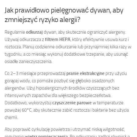
Jak prawidłowo pielęgnować dywan, aby
zmniejszyć ryzyko alergii?
Regularnie
odkurzaj
dywan, aby skutecznie ograniczyć alergeny.
Używaj odkurzacza z
filtrem HEPA
, który efektywnie usuwa kurz i
roztocza. Planuj codzienne odkurzanie lub przynajmniej kilka razy w
tygodniu, a co miesiąc wykonuj dodatkowe trzepanie, aby usunąć
osiadłe zanieczyszczenia.
Co 2–3 miesiące przeprowadzaj
pranie ekstrakcyjne
przy użyciu
gorącej wody, co pomoże pozbyć się głęboko osadzonych
alergenów. Użyj hipoalergicznych środków czyszczących bez
intensywnych zapachów dla większego bezpieczeństwa.
Dodatkowo, wykorzystuj
czyszczenie parowe
w temperaturze
powyżej 60°C, aby skutecznie zabić roztocza i bakterie bez użycia
chemii.
Aby poprawić cyrkulację powietrza i utrzymać niską wilgotność,
regularnie
wietrz pomieszczenia
. Po odkurzaniu zadbaj również o