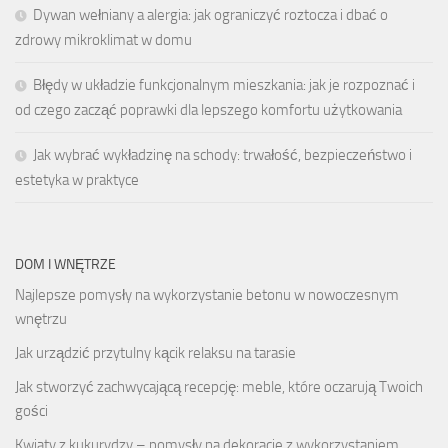
Dywan wełniany a alergia: jak ograniczyć roztocza i dbać o
zdrowy mikroklimat w domu
Błędy w układzie funkcjonalnym mieszkania: jak je rozpoznać i
od czego zacząć poprawki dla lepszego komfortu użytkowania
Jak wybrać wykładzinę na schody: trwałość, bezpieczeństwo i
estetyka w praktyce
DOM I WNĘTRZE
Najlepsze pomysły na wykorzystanie betonu w nowoczesnym
wnętrzu
Jak urządzić przytulny kącik relaksu na tarasie
Jak stworzyć zachwycającą recepcję: meble, które oczarują Twoich
gości
Kwiaty z kukurydzy – pomysły na dekoracje z wykorzystaniem