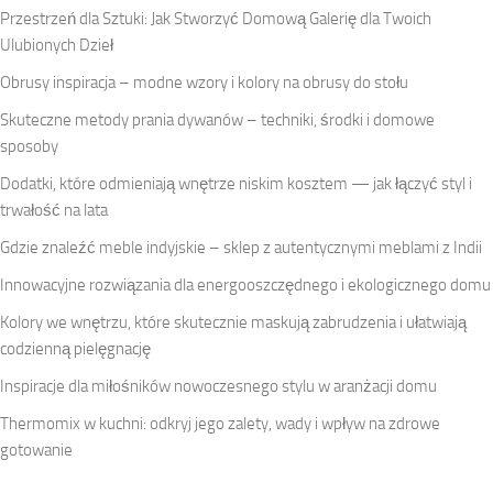
Przestrzeń dla Sztuki: Jak Stworzyć Domową Galerię dla Twoich
Ulubionych Dzieł
Obrusy inspiracja – modne wzory i kolory na obrusy do stołu
Skuteczne metody prania dywanów – techniki, środki i domowe
sposoby
Dodatki, które odmieniają wnętrze niskim kosztem — jak łączyć styl i
trwałość na lata
Gdzie znaleźć meble indyjskie – sklep z autentycznymi meblami z Indii
Innowacyjne rozwiązania dla energooszczędnego i ekologicznego domu
Kolory we wnętrzu, które skutecznie maskują zabrudzenia i ułatwiają
codzienną pielęgnację
Inspiracje dla miłośników nowoczesnego stylu w aranżacji domu
Thermomix w kuchni: odkryj jego zalety, wady i wpływ na zdrowe
gotowanie