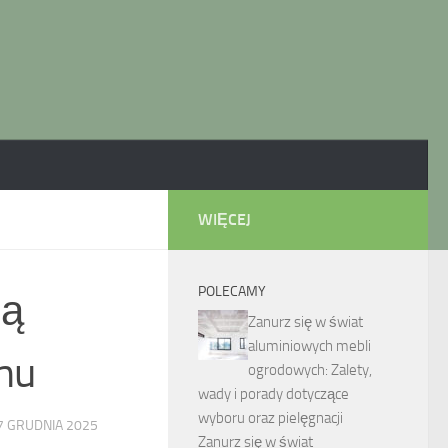
WIĘCEJ
POLECAMY
ną
Zanurz się w świat
aluminiowych mebli
mu
ogrodowych: Zalety,
wady i porady dotyczące
wyboru oraz pielęgnacji
7 GRUDNIA 2025
Zanurz się w świat