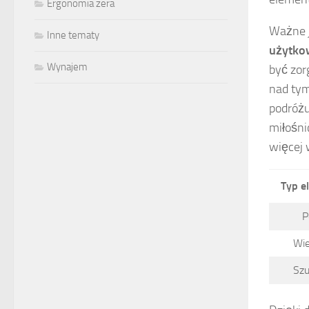
Ergonomia zera
Ważne j
Inne tematy
użytko
Wynajem
być zor
nad tym
podróżu
miłośni
więcej 
Typ e
P
Wie
Szu