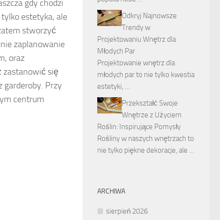
aszcza gdy chodzi
Odkryj Najnowsze
ylko estetyka, ale
Trendy w
 zatem stworzyć
Projektowaniu Wnętrz dla
dnie zaplanowanie
Młodych Par
m, oraz
Projektowanie wnętrz dla
 zastanowić się
młodych par to nie tylko kwestia
z garderoby. Przy
estetyki, …
lnym centrum
Przekształć Swoje
Wnętrze z Użyciem
Roślin: Inspirujące Pomysły
Rośliny w naszych wnętrzach to
nie tylko piękne dekoracje, ale …
ARCHIWA
sierpień 2026