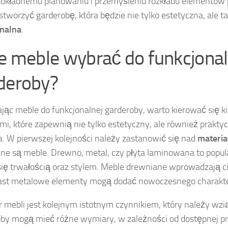
dokładnemu planowaniu i przemyśleniu rozkładu elementów
tworzyć garderobę, która będzie nie tylko estetyczna, ale t
onalna
.
ie meble wybrać do funkcjonal
deroby?
jąc meble do funkcjonalnej garderoby, warto kierować się 
ami, które zapewnią nie tylko estetyczny, ale również prakt
. W pierwszej kolejności należy zastanowić się nad
materia
e są meble. Drewno, metal, czy płyta laminowana to popula
się trwałością oraz stylem. Meble drewniane wprowadzają cie
ast metalowe elementy mogą dodać nowoczesnego charakte
 mebli jest kolejnym istotnym czynnikiem, który należy wz
by mogą mieć różne wymiary, w zależności od dostępnej pr