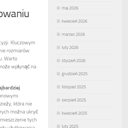
maj 2026
towaniu
kwiecień 2026
marzec 2026
cyzji. Kluczowym
luty 2026
nie rozmiarów
u. Warto
styczeń 2026
o może wpłynąć na
grudzień 2025
listopad 2025
ajbardziej
zonowymi
sierpień 2025
ieży, która nie
órych można ukryć
kwiecień 2025
ozmieszczenie tych
luty 2025
ody użytkowania.