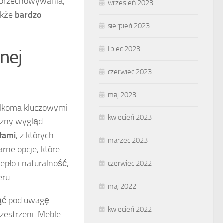
 przechowywania,
wrzesień 2023
akże
bardzo
sierpień 2023
lipiec 2023
nej
czerwiec 2023
maj 2023
kilkoma kluczowymi
kwiecień 2023
yczny wygląd
łami
, z których
marzec 2023
rne opcje, które
pło i naturalność,
czerwiec 2022
ru.
maj 2022
iąć pod uwagę.
kwiecień 2022
zestrzeni. Meble