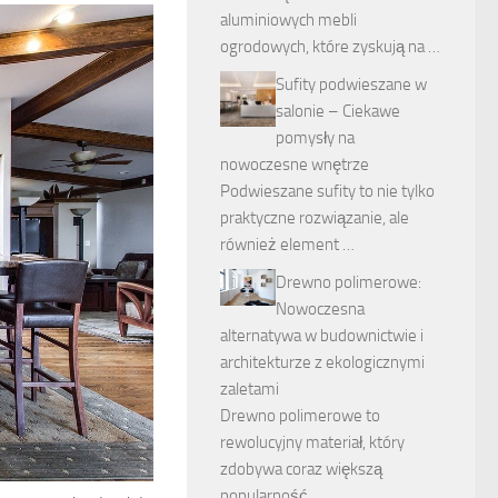
aluminiowych mebli
ogrodowych, które zyskują na …
Sufity podwieszane w
salonie – Ciekawe
pomysły na
nowoczesne wnętrze
Podwieszane sufity to nie tylko
praktyczne rozwiązanie, ale
również element …
Drewno polimerowe:
Nowoczesna
alternatywa w budownictwie i
architekturze z ekologicznymi
zaletami
Drewno polimerowe to
rewolucyjny materiał, który
zdobywa coraz większą
popularność …