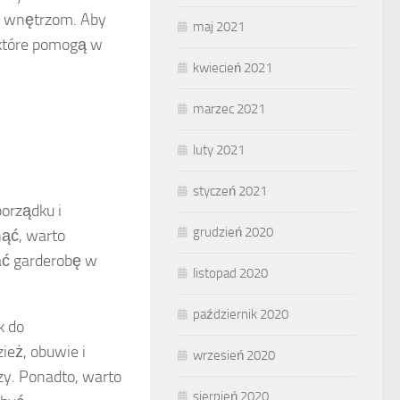
ym wnętrzom. Aby
maj 2021
 które pomogą w
kwiecień 2021
marzec 2021
luty 2021
styczeń 2021
porządku i
grudzień 2020
nąć, warto
ać garderobę w
listopad 2020
październik 2020
k do
ież, obuwie i
wrzesień 2020
czy. Ponadto, warto
sierpień 2020