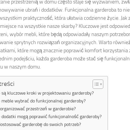
anie przestrzenią w domu często staje się wyzwaniem, zwł
howywanie ubrań i dodatków. Funkcjonalna garderoba to nie t
wszystkim praktyczność, która ułatwia codzienne życie. Jak
 miejsce na wszystkie nasze skarby? Kluczowe jest odpowie
zeni, wybór mebli, które będą odpowiadały naszym potrzebo
wanie sprytnych rozwiązań organizacyjnych. Warto również
atkami, które mogą znacznie poprawić komfort korzystania 
dnim podejściu, każda garderoba może stać się funkcjona
ku w naszym domu.
treści
e są kluczowe kroki w projektowaniu garderoby?
e meble wybrać do funkcjonalnej garderoby?
zorganizować przestrzeń w garderobie?
e dodatki mogą poprawić funkcjonalność garderoby?
dostosować garderobę do swoich potrzeb?