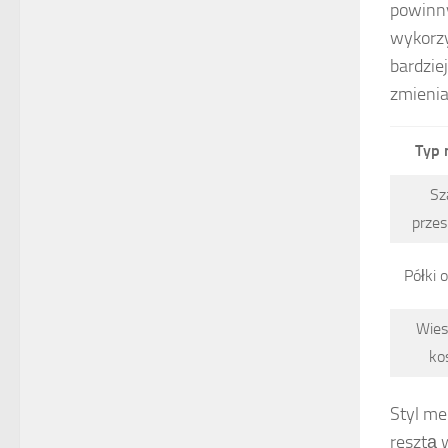
powinn
wykorzy
bardzie
zmienia
Typ 
Sz
prze
Półki 
Wiesz
ko
Styl me
resztą 