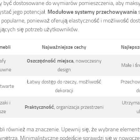
y być dostosowane do wymiarów pomieszczenia, aby maks
stać jego potencjał.
Modułowe systemy przechowywania
s
j popularne, ponieważ oferują elastyczność i możliwość do
jących się potrzeb użytkowników.
mebli
Najważniejsze cechy
Najlepsz
afy
Oszczędność miejsca
, nowoczesny
Małe i ś
suwne
design
Łatwy dostęp do rzeczy, możliwość
Przechow
otwarte
dekoracji
d
aki i
Utrzyma
Praktyczność
, organizacja przestrzeni
sze
u
bli również ma znaczenie. Upewnij się, że wybrane element
wnętrza. Minimalistyczne podejście sprawdzi się w nowocz