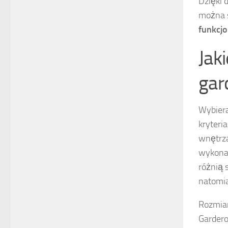
Dzięki 
można s
funkcj
Jak
gar
Wybiera
kryteri
wnętrza
wykonan
różnią 
natomi
Rozmiar
Gardero