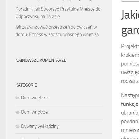
Poradnik: Jak Stworzyć Przytulne Miejsce do
Jak
Odpoczynku na Tarasie
gar
Jak zaaranżować przestrzeń do ćwiczeń w
domu: Fitness w zaciszu własnego wnętrza
Projekt
krokiem
NAJNOWSZE KOMENTARZE
pomiesz
uwzględ
rodzaj
KATEGORIE
Następn
Dom wnętrze
funkcj
ubrania
Dom wnętrze
powinna
Dywany wykładziny
mniejsz
element