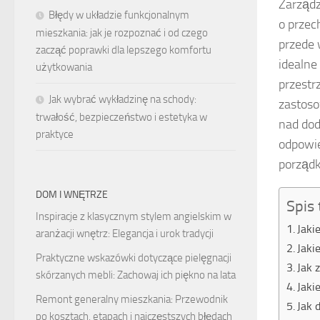
Zarządz
Błędy w układzie funkcjonalnym
o przec
mieszkania: jak je rozpoznać i od czego
przede 
zacząć poprawki dla lepszego komfortu
idealne
użytkowania
przestr
Jak wybrać wykładzinę na schody:
zastoso
trwałość, bezpieczeństwo i estetyka w
nad dod
praktyce
odpowie
porząd
DOM I WNĘTRZE
Spis 
Inspiracje z klasycznym stylem angielskim w
Jaki
aranżacji wnętrz: Elegancja i urok tradycji
Jaki
Praktyczne wskazówki dotyczące pielęgnacji
Jak 
skórzanych mebli: Zachowaj ich piękno na lata
Jaki
Remont generalny mieszkania: Przewodnik
Jak 
po kosztach, etapach i najczęstszych błędach