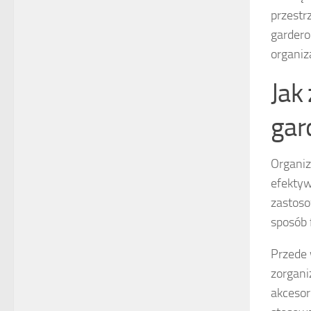
przestr
gardero
organiz
Jak
gar
Organiz
efektyw
zastoso
sposób 
Przede
zorgani
akcesor