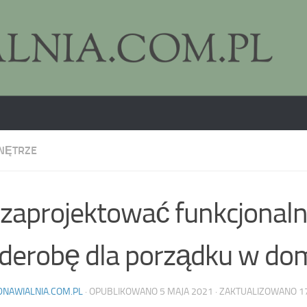
NĘTRZE
 zaprojektować funkcjonal
derobę dla porządku w do
DNAWIALNIA.COM.PL
· OPUBLIKOWANO
5 MAJA 2021
· ZAKTUALIZOWANO
1