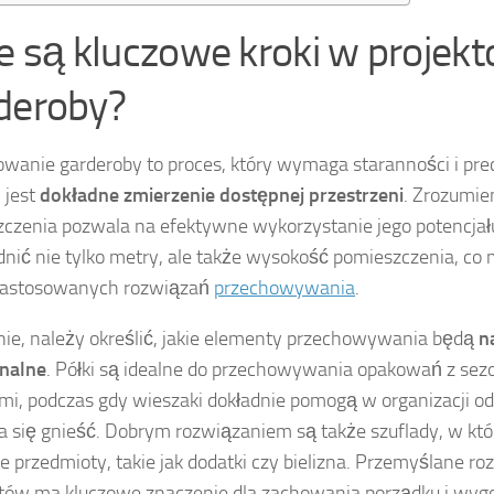
ie są kluczowe kroki w projek
deroby?
owanie garderoby to proces, który wymaga staranności i pre
 jest
dokładne zmierzenie dostępnej przestrzeni
. Zrozumie
czenia pozwala na efektywne wykorzystanie jego potencjał
nić nie tylko metry, ale także wysokość pomieszczenia, c
 zastosowanych rozwiązań
przechowywania
.
ie, należy określić, jakie elementy przechowywania będą
n
onalne
. Półki są idealne do przechowywania opakowań z se
mi, podczas gdy wieszaki dokładnie pomogą w organizacji odz
 się gnieść. Dobrym rozwiązaniem są także szuflady, w kt
e przedmioty, takie jak dodatki czy bielizna. Przemyślane r
ów ma kluczowe znaczenie dla zachowania porządku i wyg