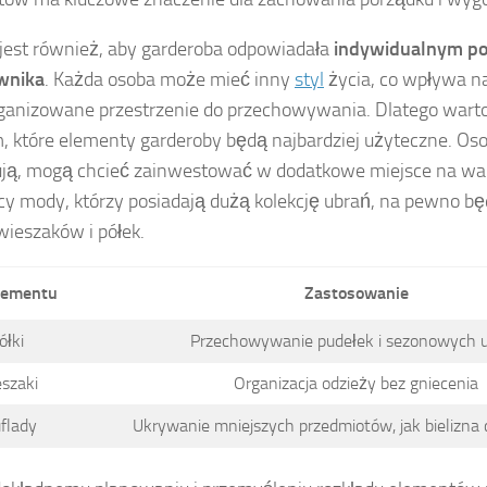
est również, aby garderoba odpowiadała
indywidualnym p
wnika
. Każda osoba może mieć inny
styl
życia, co wpływa na
ganizowane przestrzenie do przechowywania. Dlatego warto
, które elementy garderoby będą najbardziej użyteczne. Oso
ją, mogą chcieć zainwestować w dodatkowe miejsce na wali
cy mody, którzy posiadają dużą kolekcję ubrań, na pewno b
wieszaków i półek.
lementu
Zastosowanie
ółki
Przechowywanie pudełek i sezonowych 
szaki
Organizacja odzieży bez gniecenia
flady
Ukrywanie mniejszych przedmiotów, jak bielizna 