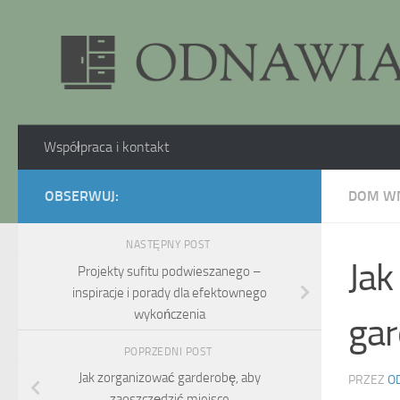
Skip to content
Współpraca i kontakt
OBSERWUJ:
DOM W
NASTĘPNY POST
Jak
Projekty sufitu podwieszanego –
inspiracje i porady dla efektownego
wykończenia
gar
POPRZEDNI POST
Jak zorganizować garderobę, aby
PRZEZ
O
zaoszczędzić miejsce