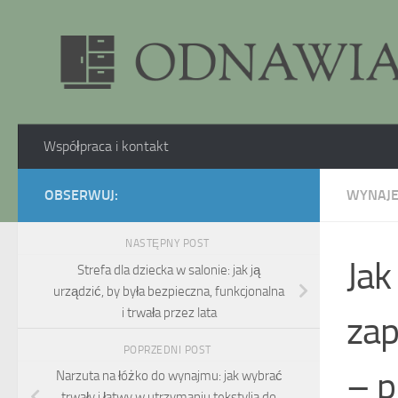
Skip to content
Współpraca i kontakt
OBSERWUJ:
WYNAJ
NASTĘPNY POST
Jak
Strefa dla dziecka w salonie: jak ją
urządzić, by była bezpieczna, funkcjonalna
i trwała przez lata
za
POPRZEDNI POST
– p
Narzuta na łóżko do wynajmu: jak wybrać
trwały i łatwy w utrzymaniu tekstylia do