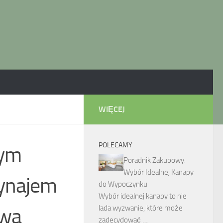
WIĘCEJ
POLECAMY
nym
Poradnik Zakupowy:
Wybór Idealnej Kanapy
ynajem
do Wypoczynku
Wybór idealnej kanapy to nie
lada wyzwanie, które może
awa
zadecydować …