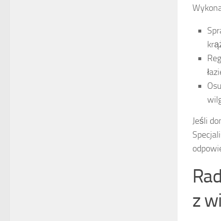
Wykonaj
Spr
krą
Reg
łaz
Osu
wilg
Jeśli d
Specjal
odpowie
Rad
z wi