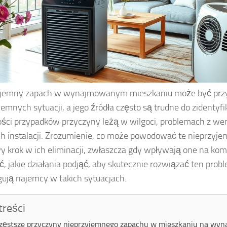
yjemny zapach w wynajmowanym mieszkaniu może być przy
jemnych sytuacji, a jego źródła często są trudne do zidentyf
ści przypadków przyczyny leżą w wilgoci, problemach z wen
h instalacji. Zrozumienie, co może powodować te nieprzyjem
y krok w ich eliminacji, zwłaszcza gdy wpływają one na kom
ć, jakie działania podjąć, aby skutecznie rozwiązać ten probl
gują najemcy w takich sytuacjach.
treści
zęstsze przyczyny nieprzyjemnego zapachu w mieszkaniu na wyn