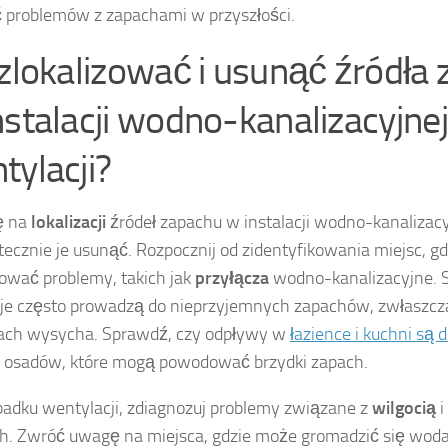
 problemów z zapachami w przyszłości.
 zlokalizować i usunąć źródła
nstalacji wodno-kanalizacyjnej
tylacji?
ę na
lokalizacji
źródeł zapachu w instalacji wodno-kanalizacyj
tecznie je usunąć. Rozpocznij od zidentyfikowania miejsc, g
wać problemy, takich jak
przyłącza
wodno-kanalizacyjne. S
cje często prowadzą do nieprzyjemnych zapachów, zwłaszc
ach wysycha. Sprawdź, czy odpływy w
łazience i kuchni są 
 osadów, które mogą powodować brzydki zapach.
adku wentylacji, zdiagnozuj problemy związane z
wilgocią
i
h. Zwróć uwagę na miejsca, gdzie może gromadzić się woda,