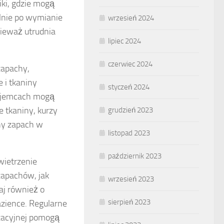
ki, gdzie mogą
ólnie po wymianie
wrzesień 2024
nieważ utrudnia
lipiec 2024
czerwiec 2024
zapachy,
 i tkaniny
styczeń 2024
najemcach mogą
 tkaniny, kurzy
grudzień 2023
ny zapach w
listopad 2023
październik 2023
wietrzenie
zapachów, jak
wrzesień 2023
aj również o
sierpień 2023
zience. Regularne
izacyjnej pomogą