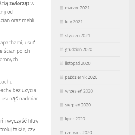
ścią
zwierząt
w
marzec 2021
nij od
cian oraz mebli
luty 2021
styczeń 2021
 zapachami, usuń
grudzień 2020
e ścian po ich
yjemnych
listopad 2020
październik 2020
pachu.
pachy bez użycia
wrzesień 2020
y usunąć nadmiar
sierpień 2020
lipiec 2020
 i wyczyść filtry
roluj także, czy
czerwiec 2020