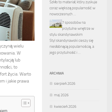
Szkło to materiał, który zyskuje
coraz większą popularność w
nowoczesnych …
7 sposobów na
przytulne wnętrze w
stylu skandynawskim
Styl skandynawski cieszy się
czyną wielu
niesłabnącą popularnością, a
ikowania. W
jego przytulność i …
tylacją lub
ności, to
fort życia. Warto
ARCHIWA
em i jakie prawa
sierpień 2026
maj 2026
kwiecień 2026
ajem