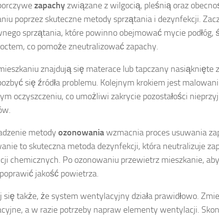
porczywe
zapachy
związane z wilgocią, pleśnią oraz obecno
niu poprzez skuteczne metody sprzątania i dezynfekcji. Zacz
nego sprzątania, które powinno obejmować mycie podłóg, ś
octem, co pomoże zneutralizować zapachy.
 mieszkaniu znajdują się materace lub tapczany nasiąknięte
 pozbyć się źródła problemu. Kolejnym krokiem jest malowani
ym oczyszczeniu, co umożliwi zakrycie pozostałości nieprz
ów.
dzenie metody
ozonowania
wzmacnia proces usuwania za
nie to skuteczna metoda dezynfekcji, która neutralizuje za
cji chemicznych. Po ozonowaniu przewietrz mieszkanie, ab
 poprawić jakość powietrza.
 się także, że system wentylacyjny działa prawidłowo. Zmień
cyjne, a w razie potrzeby napraw elementy wentylacji. Skont