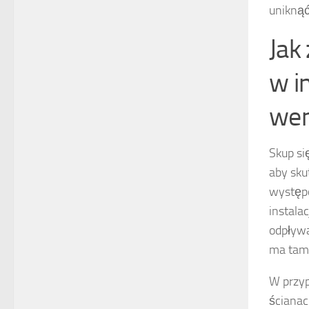
uniknąć
Jak
w i
wen
Skup si
aby sku
występo
instala
odpływ
ma tam
W przyp
ścianac