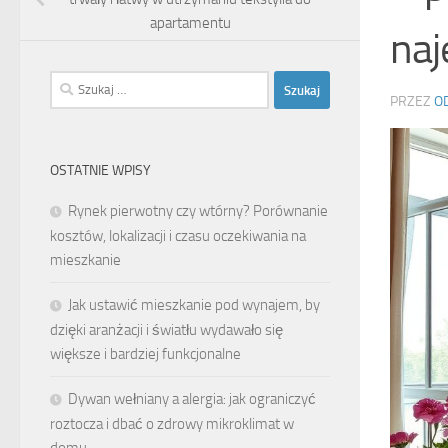
apartamentu
na
Szukaj:
PRZEZ
O
OSTATNIE WPISY
Rynek pierwotny czy wtórny? Porównanie
kosztów, lokalizacji i czasu oczekiwania na
mieszkanie
Jak ustawić mieszkanie pod wynajem, by
dzięki aranżacji i światłu wydawało się
większe i bardziej funkcjonalne
Dywan wełniany a alergia: jak ograniczyć
roztocza i dbać o zdrowy mikroklimat w