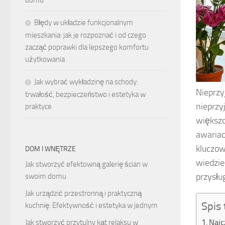
domu
Błędy w układzie funkcjonalnym
mieszkania: jak je rozpoznać i od czego
zacząć poprawki dla lepszego komfortu
użytkowania
Jak wybrać wykładzinę na schody:
Nieprz
trwałość, bezpieczeństwo i estetyka w
nieprzy
praktyce
większo
awariac
kluczow
DOM I WNĘTRZE
wiedzie
Jak stworzyć efektowną galerię ścian w
przysłu
swoim domu
Jak urządzić przestronną i praktyczną
Spis 
kuchnię: Efektywność i estetyka w jednym
Najc
Jak stworzyć przytulny kąt relaksu w