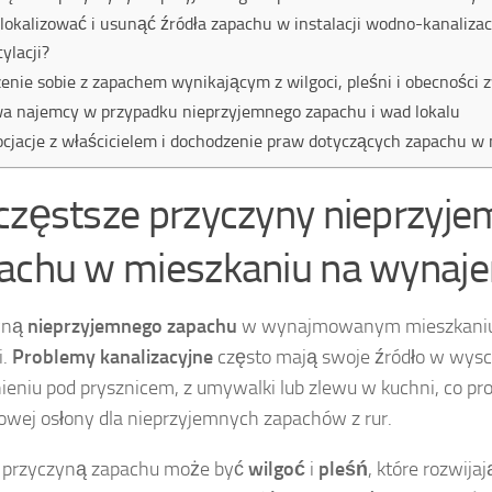
zlokalizować i usunąć źródła zapachu w instalacji wodno-kanalizac
ylacji?
enie sobie z zapachem wynikającym z wilgoci, pleśni i obecności 
a najemcy w przypadku nieprzyjemnego zapachu i wad lokalu
cjacje z właścicielem i dochodzenie praw dotyczących zapachu w
częstsze przyczyny nieprzyj
achu w mieszkaniu na wynaj
yną
nieprzyjemnego zapachu
w wynajmowanym mieszkaniu
i.
Problemy kanalizacyjne
często mają swoje źródło w wys
eniu pod prysznicem, z umywalki lub zlewu w kuchni, co pr
owej osłony dla nieprzyjemnych zapachów z rur.
ą przyczyną zapachu może być
wilgoć
i
pleśń
, które rozwija