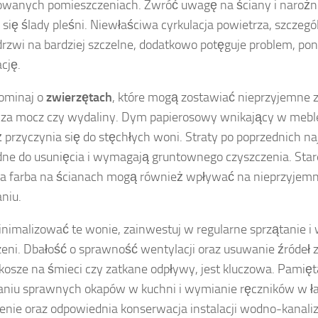
wanych pomieszczeniach. Zwróć uwagę na ściany i narożni
 się ślady pleśni. Niewłaściwa cyrkulacja powietrza, szczeg
 drzwi na bardziej szczelne, dodatkowo potęguje problem, po
cję.
ominaj o
zwierzętach
, które mogą zostawiać nieprzyjemne 
za mocz czy wydaliny. Dym papierosowy wnikający w meble
 przyczynia się do stęchłych woni. Straty po poprzednich 
dne do usunięcia i wymagają gruntownego czyszczenia. Stare
ra farba na ścianach mogą również wpływać na nieprzyjem
niu.
nimalizować te wonie, zainwestuj w regularne sprzątanie i 
zeni. Dbałość o sprawność wentylacji oraz usuwanie źródeł 
kosze na śmieci czy zatkane odpływy, jest kluczowa. Pamięt
niu sprawnych okapów w kuchni i wymianie ręczników w ła
enie oraz odpowiednia konserwacja instalacji wodno-kanal