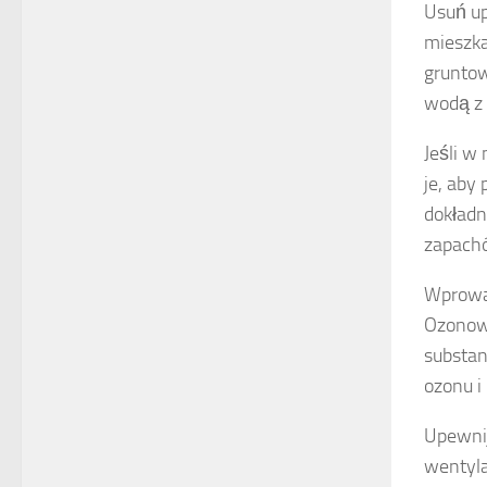
Usuń u
mieszka
gruntow
wodą z 
Jeśli w
je, aby
dokładn
zapach
Wprowa
Ozonowa
substan
ozonu i
Upewnij
wentyla