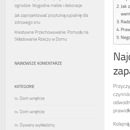
ogrodzie: Wygodne meble i dekoracje
Jak 
went
Jak zaprojektować przytulną sypialnię dla
Radz
zdrowego snu
Praw
Kreatywne Przechowywanie: Pomysły na
Nego
Składowanie Rzeczy w Domu
Naj
NAJNOWSZE KOMENTARZE
zap
Przycz
KATEGORIE
czynnik
Dom wnętrze
odwodni
prawidł
Dom wnętrze
Kolejn
Dywany wykładziny