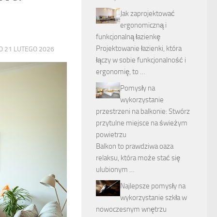
Jak zaprojektować
ergonomiczną i
funkcjonalną łazienkę
Projektowanie łazienki, która
NO
21 LUTEGO 2026
łączy w sobie funkcjonalność i
ergonomię, to …
Pomysły na
wykorzystanie
przestrzeni na balkonie: Stwórz
przytulne miejsce na świeżym
powietrzu
Balkon to prawdziwa oaza
relaksu, która może stać się
ulubionym …
Najlepsze pomysły na
wykorzystanie szkła w
nowoczesnym wnętrzu