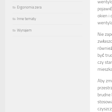
wentylo
Ergonomia zera
pojawić
okien i
Inne tematy
wentyla
Wynajem
Nie zap
zwłaszc
również
być tru
czy sta
mieszka
Aby zmi
przestr
brudne 
stosowa
czyszcz