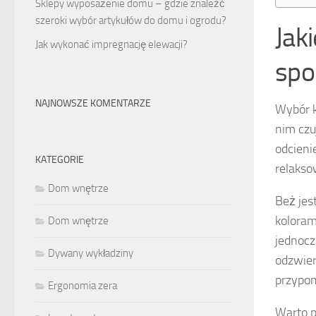
Sklepy wyposażenie domu – gdzie znaleźć
szeroki wybór artykułów do domu i ogrodu?
Jak
Jak wykonać impregnację elewacji?
spo
NAJNOWSZE KOMENTARZE
Wybór k
nim cz
odcieni
KATEGORIE
relaksow
Dom wnętrze
Beż jes
koloram
Dom wnętrze
jednocz
Dywany wykładziny
odzwier
przypom
Ergonomia zera
Warto p