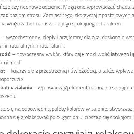
ńcze czy neonowe odcienie. Mogą one wprowadzać chaos, 
szać poziom stresu. Zamiast tego, skorzystaj z pastelowych 
ia wnętrza bez naruszania jego spokojnego charakteru.
ż
– wszechstronny, ciepły i przyjemny dla oka, doskonale ws
ymi naturalnymi materiałami.
rość
– nowoczesny wybór, który daje możliwość łatwego łą
lami mebli.
kit
– kojarzy się z przestrzenią i świeżością, a także wpływ
opoczucie.
ikatne zielenie
– wprowadzają element natury, co sprzyja rel
iszeniu.
ąc się na odpowiednią paletę kolorów w salonie, stworzysz 
można się zrelaksować po długim dniu, ciesząc się spokojem 