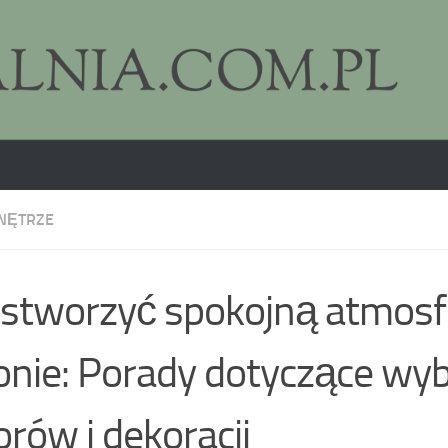
NĘTRZE
 stworzyć spokojną atmos
onie: Porady dotyczące wy
orów i dekoracji