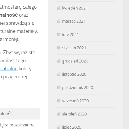
 atmosferę całego
kwiecień 2021
onalność
oraz
marzec 2021
iej sprawdzą się
turalne materiały,
luty 2021
 harmonię.
styczeń 2021
. Zbyt wyraziste
amiast tego,
grudzień 2020
eutralne
kolory,
listopad 2020
iu przyjemnej
październik 2020
wrzesień 2020
ulność
sierpień 2020
tyka przestrzenna
lipiec 2020