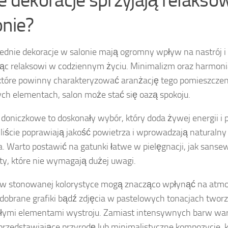
ie dekoracje sprzyjają relakso
onie?
dnie dekoracje w salonie mają ogromny wpływ na nastrój i
jąc relaksowi w codziennym życiu. Minimalizm oraz harmoni
które powinny charakteryzować aranżację tego pomieszczen
ch elementach, salon może stać się oazą spokoju.
 doniczkowe to doskonały wybór, który doda żywej energii i p
 liście poprawiają jakość powietrza i wprowadzają naturaln
. Warto postawić na gatunki łatwe w pielęgnacji, jak sansew
ty, które nie wymagają dużej uwagi.
w stonowanej kolorystyce mogą znacząco wpłynąć na atmos
dobrane grafiki bądź zdjęcia w pastelowych tonacjach tworz
łymi elementami wystroju. Zamiast intensywnych barw war
przedstawiające przyrodę lub minimalistyczne kompozycje, 