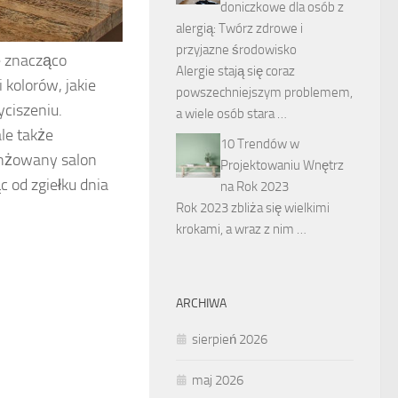
doniczkowe dla osób z
alergią: Twórz zdrowe i
przyjazne środowisko
e znacząco
Alergie stają się coraz
kolorów, jakie
powszechniejszym problemem,
yciszeniu.
a wiele osób stara …
le także
10 Trendów w
anżowany salon
Projektowaniu Wnętrz
 od zgiełku dnia
na Rok 2023
Rok 2023 zbliża się wielkimi
krokami, a wraz z nim …
ARCHIWA
sierpień 2026
maj 2026