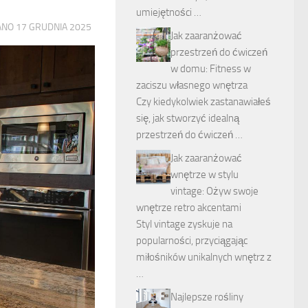
umiejętności …
ANO
17 GRUDNIA 2025
Jak zaaranżować
przestrzeń do ćwiczeń
w domu: Fitness w
zaciszu własnego wnętrza
Czy kiedykolwiek zastanawiałeś
się, jak stworzyć idealną
przestrzeń do ćwiczeń …
Jak zaaranżować
wnętrze w stylu
vintage: Ożyw swoje
wnętrze retro akcentami
Styl vintage zyskuje na
popularności, przyciągając
miłośników unikalnych wnętrz z
…
Najlepsze rośliny