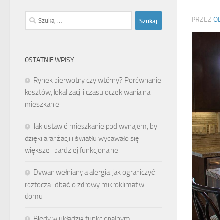
Szukaj:
PRZEZ
O
OSTATNIE WPISY
Rynek pierwotny czy wtórny? Porównanie
kosztów, lokalizacji i czasu oczekiwania na
mieszkanie
Jak ustawić mieszkanie pod wynajem, by
dzięki aranżacji i światłu wydawało się
większe i bardziej funkcjonalne
Dywan wełniany a alergia: jak ograniczyć
roztocza i dbać o zdrowy mikroklimat w
domu
Błędy w układzie funkcjonalnym