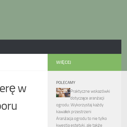
WIĘCEJ
POLECAMY
ferę w
Praktyczne wskazówki
dotyczące aranżacji
boru
ogrodu: Wykorzystaj każdy
kawałek przestrzeni
Aranżacja ogrodu to nie tylko
kwestia estetyki, ale także