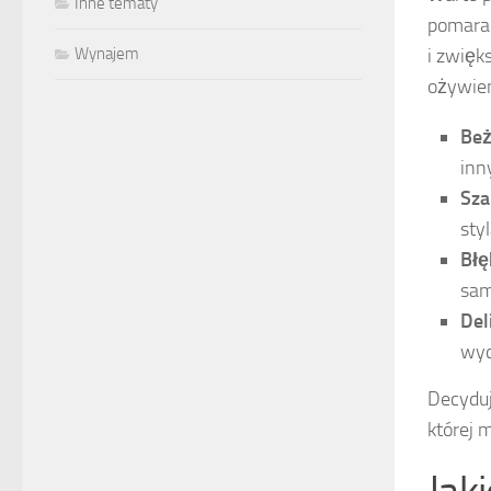
Inne tematy
pomara
i zwięk
Wynajem
ożywien
Be
inn
Sza
sty
Błę
sam
Del
wyc
Decyduj
której 