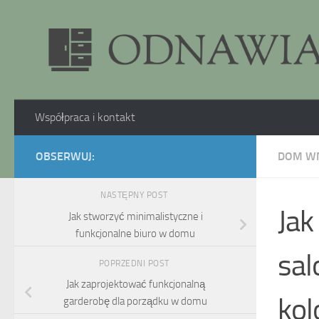
Skip to content
Współpraca i kontakt
OBSERWUJ:
DOM W
NASTĘPNY POST
Jak
Jak stworzyć minimalistyczne i
funkcjonalne biuro w domu
sal
POPRZEDNI POST
Jak zaprojektować funkcjonalną
kol
garderobę dla porządku w domu