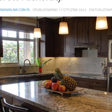
DNAWIALNIA.COM.PL
· OPUBLIKOWANO
17 STYCZNIA 2022
· ZAKTUALIZOW