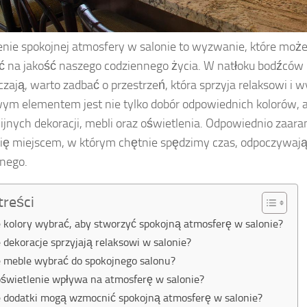
nie spokojnej atmosfery w salonie to wyzwanie, które moż
 na jakość naszego codziennego życia. W natłoku bodźców i 
czają, warto zadbać o przestrzeń, która sprzyja relaksowi i w
ym elementem jest nie tylko dobór odpowiednich kolorów, a
jnych dekoracji, mebli oraz oświetlenia. Odpowiednio zaar
się miejscem, w którym chętnie spędzimy czas, odpoczywając
nego.
treści
e kolory wybrać, aby stworzyć spokojną atmosferę w salonie?
e dekoracje sprzyjają relaksowi w salonie?
e meble wybrać do spokojnego salonu?
oświetlenie wpływa na atmosferę w salonie?
e dodatki mogą wzmocnić spokojną atmosferę w salonie?