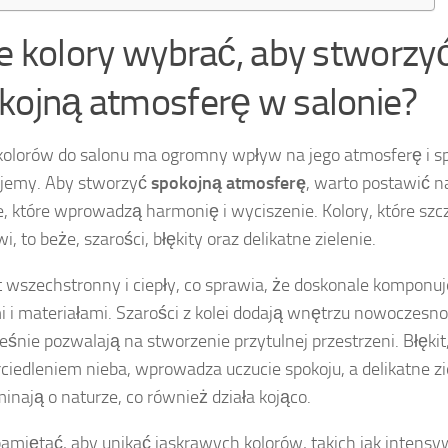
ie kolory wybrać, aby stworzy
kojną atmosferę w salonie?
olorów do salonu ma ogromny wpływ na jego atmosferę i spo
ujemy. Aby stworzyć
spokojną atmosferę
, warto postawić 
e, które wprowadzą harmonię i wyciszenie. Kolory, które szcz
i, to beże, szarości, błękity oraz delikatne zielenie.
t wszechstronny i ciepły, co sprawia, że doskonale komponuj
i i materiałami. Szarości z kolei dodają wnętrzu nowoczesno
eśnie pozwalają na stworzenie przytulnej przestrzeni. Błęki
ciedleniem nieba, wprowadza uczucie spokoju, a delikatne zi
inają o naturze, co również działa kojąco.
amiętać, aby unikać jaskrawych kolorów, takich jak intensy