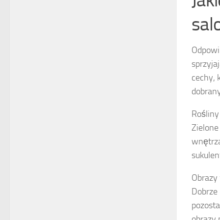
Jak
sal
Odpowie
sprzyja
cechy, 
dobrany
Rośliny
Zielone
wnętrza
sukulen
Obrazy 
Dobrze 
pozosta
obrazy 