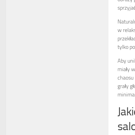
sprzyja
Natural
w relak
przekła
tylko p
Aby uni
miały w
chaosu 
grały g
minimal
Jak
sal