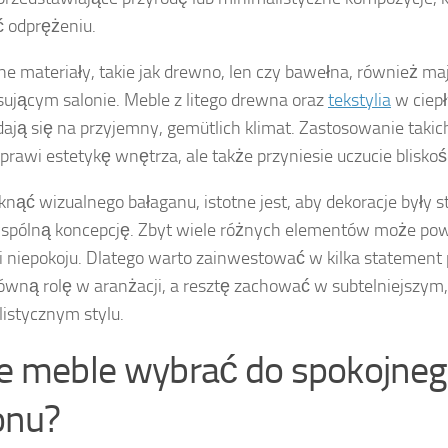
ć odprężeniu.
ne materiały, takie jak drewno, len czy bawełna, również ma
sującym salonie. Meble z litego drewna oraz
tekstylia
w ciepł
dają się na przyjemny, gemütlich klimat. Zastosowanie takic
oprawi estetykę wnętrza, ale także przyniesie uczucie bliskoś
knąć wizualnego bałaganu, istotne jest, aby dekoracje były s
spólną koncepcję. Zbyt wiele różnych elementów może po
i niepokoju. Dlatego warto zainwestować w kilka statement 
łówną rolę w aranżacji, a resztę zachować w subtelniejszym,
istycznym stylu.
ie meble wybrać do spokojne
onu?