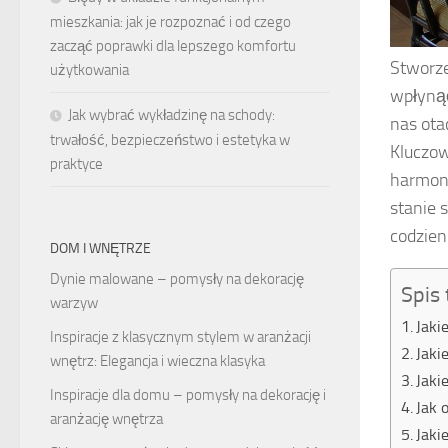
mieszkania: jak je rozpoznać i od czego
zacząć poprawki dla lepszego komfortu
Stworze
użytkowania
wpłynąć
Jak wybrać wykładzinę na schody:
nas ota
trwałość, bezpieczeństwo i estetyka w
Kluczow
praktyce
harmoni
stanie 
codzien
DOM I WNĘTRZE
Dynie malowane – pomysły na dekorację
Spis 
warzyw
Jaki
Inspiracje z klasycznym stylem w aranżacji
Jaki
wnętrz: Elegancja i wieczna klasyka
Jaki
Inspiracje dla domu – pomysły na dekorację i
Jak 
aranżację wnętrza
Jaki