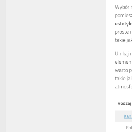
Wybór m
pomiesz
estetyk
proste 
takie j
Unikaj 
element
warto p
takie j
atmosfe
Rodzaj
Kan
Fo