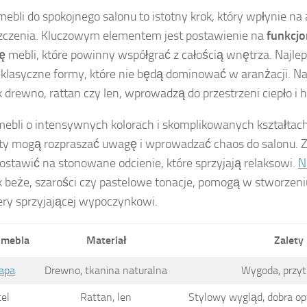
ebli do spokojnego salonu to istotny krok, który wpłynie na
czenia. Kluczowym elementem jest postawienie na
funkcj
ę
mebli, które powinny współgrać z całością wnętrza. Najlep
i klasyczne formy, które nie będą dominować w aranżacji. Na
ak drewno, rattan czy len, wprowadzą do przestrzeni ciepło i
mebli o intensywnych kolorach i skomplikowanych kształtach
y mogą rozpraszać uwagę i wprowadzać chaos do salonu. Z
ostawić na stonowane odcienie, które sprzyjają relaksowi.
N
ak beże, szarości czy pastelowe tonacje, pomogą w stworzen
ry sprzyjającej wypoczynkowi.
 mebla
Materiał
Zalety
apa
Drewno, tkanina naturalna
Wygoda, przyt
tel
Rattan, len
Stylowy wygląd, dobra op