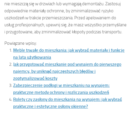
nie mieszczą się w drzwiach lub wymagają demontażu. Zastosuj
odpowiednie materiały ochronne, by zminimalizować ryzyko
uszkodzeń w trakcie przemieszczania. Przed apelowaniem do
usług profesjonalnych, upewnij się, że masz wszystko przemyślane
i przygotowane, aby zminimalizować kłopoty podczas transportu.
Powiązane wpisy:
Meble trwałe do mieszkania: jak wybrać materiały i funkcje
na lata użytkowania
Jak przygotować mieszkanie pod wynajem do pierwszego
najemcy, by uniknąć najczęstszych błędów i
zoptymalizować koszty
Zabezpieczenie podłogi w mieszkaniu na wynajem:
praktyczne metody ochrony i rozliczania uszkodzeń
Rolety czy zasłony do mieszkania na wynajem: jak wybrać
praktyczne i estetyczne osłony okienne?