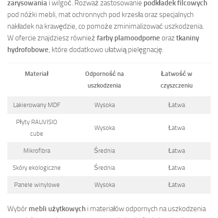
zarysowania
i wilgoć. Rozważ zastosowanie
podkładek filcowych
pod nóżki mebli, mat ochronnych pod krzesła oraz specjalnych
nakładek na krawędzie, co pomoże zminimalizować uszkodzenia.
W ofercie znajdziesz również
farby plamoodporne
oraz
tkaniny
hydrofobowe
, które dodatkowo ułatwią pielęgnację.
Materiał
Odporność na
Łatwość w
uszkodzenia
czyszczeniu
Lakierowany MDF
Wysoka
Łatwa
Płyty RAUVISIO
Wysoka
Łatwa
cube
Mikrofibra
Średnia
Łatwa
Skóry ekologiczne
Średnia
Łatwa
Panele winylowe
Wysoka
Łatwa
Wybór
mebli użytkowych
i materiałów odpornych na uszkodzenia