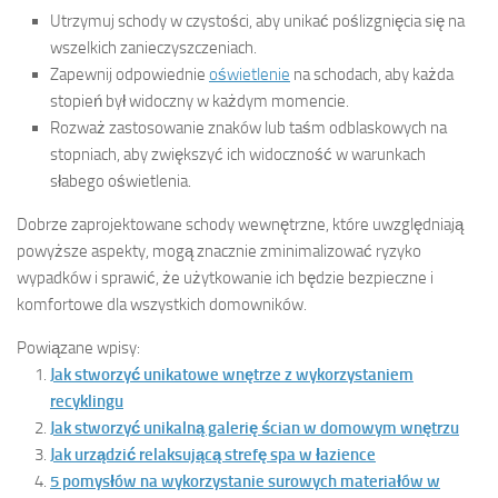
Utrzymuj schody w czystości, aby unikać poślizgnięcia się na
wszelkich zanieczyszczeniach.
Zapewnij odpowiednie
oświetlenie
na schodach, aby każda
stopień był widoczny w każdym momencie.
Rozważ zastosowanie znaków lub taśm odblaskowych na
stopniach, aby zwiększyć ich widoczność w warunkach
słabego oświetlenia.
Dobrze zaprojektowane schody wewnętrzne, które uwzględniają
powyższe aspekty, mogą znacznie zminimalizować ryzyko
wypadków i sprawić, że użytkowanie ich będzie bezpieczne i
komfortowe dla wszystkich domowników.
Powiązane wpisy:
Jak stworzyć unikatowe wnętrze z wykorzystaniem
recyklingu
Jak stworzyć unikalną galerię ścian w domowym wnętrzu
Jak urządzić relaksującą strefę spa w łazience
5 pomysłów na wykorzystanie surowych materiałów w