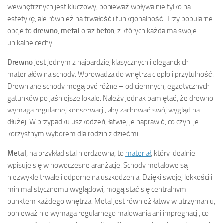
wewnętrznych jest kluczowy, ponieważ wpływa nie tylko na
estetykę, ale również na trwałość i funkcjonalność. Trzy popularne
opcje to
drewno
,
metal
oraz
beton
, z których każda ma swoje
unikalne cechy.
Drewno
jest jednym z najbardziej klasycznych i eleganckich
materiałów na schody. Wprowadza do wnętrza ciepło i przytulność.
Drewniane schody mogą być różne – od ciemnych, egzotycznych
gatunków po jaśniejsze lokale. Należy jednak pamiętać, że drewno
wymaga regularnej konserwacji, aby zachować swój wygląd na
dłużej. W przypadku uszkodzeń, łatwiej je naprawić, co czyni je
korzystnym wyborem dla rodzin z dziećmi.
Metal
, na przykład stal nierdzewna, to
materiał
, który idealnie
wpisuje się w nowoczesne aranżacje. Schody metalowe są
niezwykle trwałe i odporne na uszkodzenia. Dzięki swojej lekkości i
minimalistycznemu wyglądowi, mogą stać się centralnym
punktem każdego wnętrza. Metal jest również łatwy w utrzymaniu,
ponieważ nie wymaga regularnego malowania ani impregnacji, co