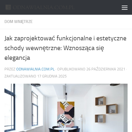
Skip to content
DOM WNĘTRZE
Jak zaprojektować funkcjonalne i estetyczne
schody wewnętrzne: Wznosząca się
elegancja
PRZEZ
ODNAWIALNIA.COM.PL
· OPUBLIKOWANO
26 PAŹDZIERNIKA 2021
·
ZAKTUALIZOWANO
17 GRUDNIA 2025