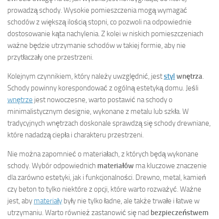
prowadzą schody. Wysokie pomieszczenia mogą wymagać
schodów z większą ilością stopni, co pozwoli na odpowiednie
dostosowanie kąta nachylenia. Z kolei w niskich pomieszczeniach
ważne będzie utrzymanie schodów w takiej formie, aby nie
przytłaczały one przestrzeni.
Kolejnym czynnikiem, który należy uwzględnić, jest
styl
wnętrza
.
Schody powinny korespondować z ogólną estetyką domu. Jeśli
wnętrze
jest nowoczesne, warto postawić na schody o
minimalistycznym designie, wykonane z metalu lub szkła. W
tradycyjnych wnętrzach doskonale sprawdzą się schody drewniane,
które nadadzą ciepła i charakteru przestrzeni.
Nie można zapomnieć o materiałach, z których będą wykonane
schody. Wybór odpowiednich
materiałów
ma kluczowe znaczenie
dla zarówno estetyki, jak i funkcjonalności. Drewno, metal, kamień
czy beton to tylko niektóre z opcji, które warto rozważyć. Ważne
jest, aby
materiały
były nie tylko ładne, ale także trwałe i łatwe w
utrzymaniu. Warto również zastanowić się nad
bezpieczeństwem