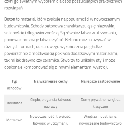
czyni go świetnym wyborem dla osób poszukujących praktycznych
rozwiązań.
Beton
to materiał, który zyskuje na popularności w nowoczesnym
budownictwie. Schody betonowe charakteryzują się niezwykłą
solidnością i długowiecznością. Są również łatwe w utrzymaniu,
ponieważ można je łatwo czyścić. Betonu można używać w
różnych formach, od surowego wykończenia po gładkie
powierzchnie z możliwością pokrycia dodatkowymi materiałami,
takimi jak drewno czy ceramika. Stworzy to unikalny styl i może
doskonale komponować się z innymi elementami wystroju.
Typ
Najważniejsze cechy
Najlepsze zastosowanie
schodów
Ciepło, elegancja, łatwość
Domy prywatne, wnętrza
Drewniane
naprawy
klasyczne
Nowoczesność, trwałość,
Wnętrza industrialne,
Metalowe
łatwość w utrzymaniu
nowoczesne budownictwo