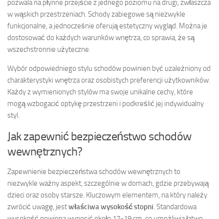
pozwala na płynne przejście z jednego poziomu na drugi, zwłaszcza
w wąskich przestrzeniach. Schody zabiegowe są niezwykle
funkcjonalne, a jednocześnie oferują estetyczny wygląd. Można je
dostosować do każdych warunków wnętrza, co sprawia, że są
wszechstronnie użyteczne.
Wybór odpowiedniego stylu schodów powinien być uzależniony od
charakterystyki wnętrza oraz osobistych preferencji użytkowników.
Każdy z wymienionych stylów ma swoje unikalne cechy, które
mogą wzbogacić optykę przestrzeni i podkreślić jej indywidualny
styl.
Jak zapewnić bezpieczeństwo schodów
wewnętrznych?
Zapewnienie bezpieczeństwa schodów wewnętrznych to
niezwykle ważny aspekt, szczególnie w domach, gdzie przebywają
dzieci oraz osoby starsze. Kluczowym elementem, na który należy
zwrócić uwagę, jest
właściwa wysokość stopni
. Standardowa
wysokość powinna wynosić około 17-19 cm, co umożliwia łatwe