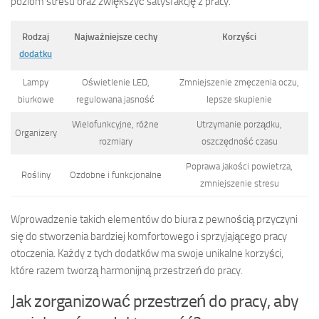
poziom stresu oraz zwiększyć satysfakcję z pracy.
Rodzaj
Najważniejsze cechy
Korzyści
dodatku
Lampy
Oświetlenie LED,
Zmniejszenie zmęczenia oczu,
biurkowe
regulowana jasność
lepsze skupienie
Wielofunkcyjne, różne
Utrzymanie porządku,
Organizery
rozmiary
oszczędność czasu
Poprawa jakości powietrza,
Rośliny
Ozdobne i funkcjonalne
zmniejszenie stresu
Wprowadzenie takich elementów do biura z pewnością przyczyni
się do stworzenia bardziej komfortowego i sprzyjającego pracy
otoczenia. Każdy z tych dodatków ma swoje unikalne korzyści,
które razem tworzą harmonijną przestrzeń do pracy.
Jak zorganizować przestrzeń do pracy, aby