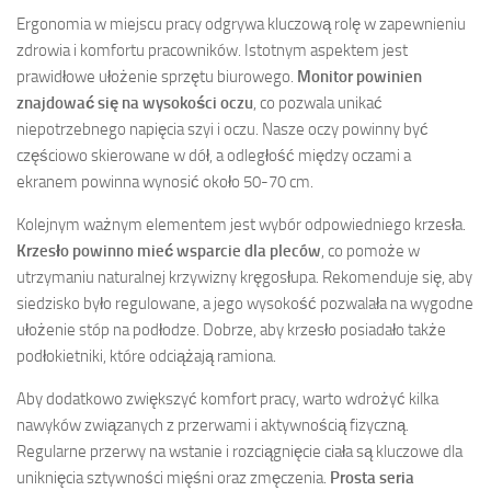
Ergonomia w miejscu pracy odgrywa kluczową rolę w zapewnieniu
zdrowia i komfortu pracowników. Istotnym aspektem jest
prawidłowe ułożenie sprzętu biurowego.
Monitor powinien
znajdować się na wysokości oczu
, co pozwala unikać
niepotrzebnego napięcia szyi i oczu. Nasze oczy powinny być
częściowo skierowane w dół, a odległość między oczami a
ekranem powinna wynosić około 50-70 cm.
Kolejnym ważnym elementem jest wybór odpowiedniego krzesła.
Krzesło powinno mieć wsparcie dla pleców
, co pomoże w
utrzymaniu naturalnej krzywizny kręgosłupa. Rekomenduje się, aby
siedzisko było regulowane, a jego wysokość pozwalała na wygodne
ułożenie stóp na podłodze. Dobrze, aby krzesło posiadało także
podłokietniki, które odciążają ramiona.
Aby dodatkowo zwiększyć komfort pracy, warto wdrożyć kilka
nawyków związanych z przerwami i aktywnością fizyczną.
Regularne przerwy na wstanie i rozciągnięcie ciała są kluczowe dla
uniknięcia sztywności mięśni oraz zmęczenia.
Prosta seria