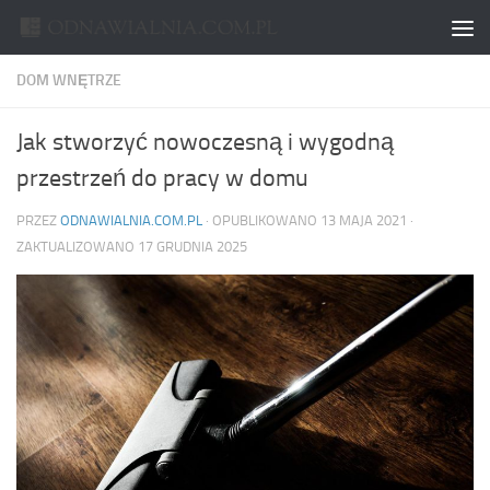
Skip to content
DOM WNĘTRZE
Jak stworzyć nowoczesną i wygodną
przestrzeń do pracy w domu
PRZEZ
ODNAWIALNIA.COM.PL
· OPUBLIKOWANO
13 MAJA 2021
·
ZAKTUALIZOWANO
17 GRUDNIA 2025