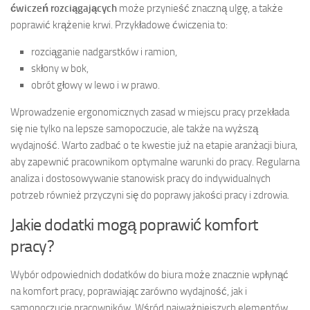
ćwiczeń rozciągających
może przynieść znaczną ulgę, a także
poprawić krążenie krwi. Przykładowe ćwiczenia to:
rozciąganie nadgarstków i ramion,
skłony w bok,
obrót głowy w lewo i w prawo.
Wprowadzenie ergonomicznych zasad w miejscu pracy przekłada
się nie tylko na lepsze samopoczucie, ale także na wyższą
wydajność. Warto zadbać o te kwestie już na etapie aranżacji biura,
aby zapewnić pracownikom optymalne warunki do pracy. Regularna
analiza i dostosowywanie stanowisk pracy do indywidualnych
potrzeb również przyczyni się do poprawy jakości pracy i zdrowia.
Jakie dodatki mogą poprawić komfort
pracy?
Wybór odpowiednich dodatków do biura może znacznie wpłynąć
na komfort pracy, poprawiając zarówno wydajność, jak i
samopoczucie pracowników. Wśród najważniejszych elementów,