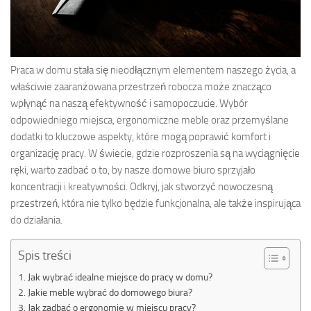
Praca w domu stała się nieodłącznym elementem naszego życia, a
właściwie zaaranżowana przestrzeń robocza może znacząco
wpłynąć na naszą efektywność i samopoczucie. Wybór
odpowiedniego miejsca, ergonomiczne meble oraz przemyślane
dodatki to kluczowe aspekty, które mogą poprawić komfort i
organizację pracy. W świecie, gdzie rozproszenia są na wyciągnięcie
ręki, warto zadbać o to, by nasze domowe biuro sprzyjało
koncentracji i kreatywności. Odkryj, jak stworzyć nowoczesną
przestrzeń, która nie tylko będzie funkcjonalna, ale także inspirująca
do działania.
Spis treści
Jak wybrać idealne miejsce do pracy w domu?
Jakie meble wybrać do domowego biura?
Jak zadbać o ergonomię w miejscu pracy?