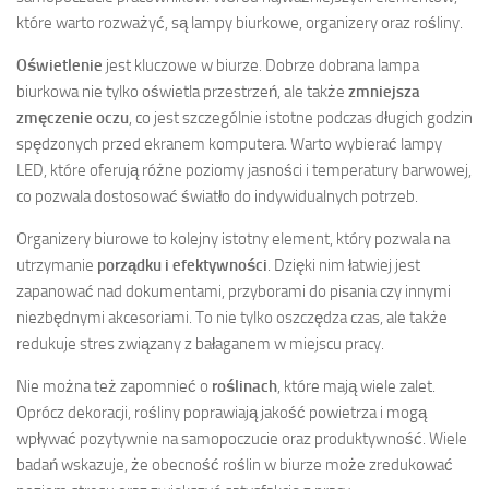
które warto rozważyć, są lampy biurkowe, organizery oraz rośliny.
Oświetlenie
jest kluczowe w biurze. Dobrze dobrana lampa
biurkowa nie tylko oświetla przestrzeń, ale także
zmniejsza
zmęczenie oczu
, co jest szczególnie istotne podczas długich godzin
spędzonych przed ekranem komputera. Warto wybierać lampy
LED, które oferują różne poziomy jasności i temperatury barwowej,
co pozwala dostosować światło do indywidualnych potrzeb.
Organizery biurowe to kolejny istotny element, który pozwala na
utrzymanie
porządku i efektywności
. Dzięki nim łatwiej jest
zapanować nad dokumentami, przyborami do pisania czy innymi
niezbędnymi akcesoriami. To nie tylko oszczędza czas, ale także
redukuje stres związany z bałaganem w miejscu pracy.
Nie można też zapomnieć o
roślinach
, które mają wiele zalet.
Oprócz dekoracji, rośliny poprawiają jakość powietrza i mogą
wpływać pozytywnie na samopoczucie oraz produktywność. Wiele
badań wskazuje, że obecność roślin w biurze może zredukować