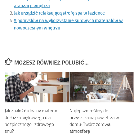
aranżacji wnętrza
Jak urządzić relaksującą strefę spa w łazience
5 pomysłów na wykorzystanie surowych materiałów w
nowoczesnym wnętrzu
MOŻESZ RÓWNIEŻ POLUBIĆ…
Jak znaleźć idealny materac
Najlepsze rośliny do
do łóżka piętrowego dla
oczyszczania powietrza w
bezpiecznego i zdrowego
domu: Twórz zdrową
snu?
atmosferę