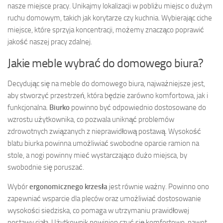
nasze miejsce pracy. Unikajmy lokalizacji w pobliżu miejsc o dużym
ruchu domowym, takich jak korytarze czy kuchnia. Wybierając ciche
miejsce, które sprzyja koncentracji, możemy znacząco poprawić
jakość naszej pracy zdalnej.
Jakie meble wybrać do domowego biura?
Decydując się na meble do domowego biura, najważniejsze jest,
aby stworzyć przestrzeń, która będzie zarówno komfortowa, jak i
funkcjonalna.
Biurko
powinno być odpowiednio dostosowane do
wzrostu użytkownika, co pozwala uniknąć problemów
zdrowotnych związanych z nieprawidłową postawą. Wysokość
blatu biurka powinna umożliwiać swobodne oparcie ramion na
stole, a nogi powinny mieć wystarczająco dużo miejsca, by
swobodnie się poruszać.
Wybór
ergonomicznego krzesła
jest równie ważny. Powinno ono
zapewniać wsparcie dla pleców oraz umożliwiać dostosowanie
wysokości siedziska, co pomaga w utrzymaniu prawidłowej
postawy ciała. Użytkownik powinien czuć się komfortowo, nawet