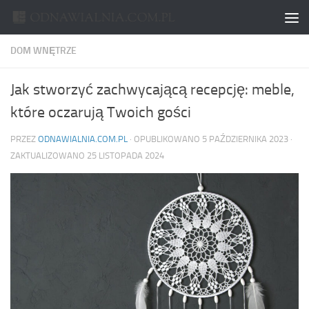
Skip to content
DOM WNĘTRZE
Jak stworzyć zachwycającą recepcję: meble,
które oczarują Twoich gości
PRZEZ
ODNAWIALNIA.COM.PL
· OPUBLIKOWANO
5 PAŹDZIERNIKA 2023
·
ZAKTUALIZOWANO
25 LISTOPADA 2024