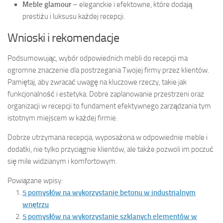
Meble glamour
– eleganckie i efektowne, które dodają
prestiżu i luksusu każdej recepcji.
Wnioski i rekomendacje
Podsumowując, wybór odpowiednich mebli do recepcji ma
ogromne znaczenie dla postrzegania Twojej firmy przez klientów.
Pamiętaj, aby zwracać uwagę na kluczowe rzeczy, takie jak
funkcjonalność i estetyka. Dobre zaplanowanie przestrzeni oraz
organizacji w recepcji to fundament efektywnego zarządzania tym
istotnym miejscem w każdej firmie.
Dobrze utrzymana recepcja, wyposażona w odpowiednie meble i
dodatki, nie tylko przyciągnie klientów, ale także pozwoli im poczuć
się mile widzianym i komfortowym.
Powiązane wpisy:
5 pomysłów na wykorzystanie betonu w industrialnym
wnętrzu
5 pomysłów na wykorzystanie szklanych elementów w