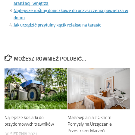
aranżacji wnętrza
Najlepsze rośliny doniczkowe do oczyszczenia powietrza w
domu
Jak urządzić przytulny kącik relaksu na tarasie
MOŻESZ RÓWNIEŻ POLUBIĆ…
Najlepsze kosiarki do
Mała Sypialnia z Oknem:
przydomowych trawników
Pomysły na Urządzenie
Przestrzeni Marzeń
30 SIERPNIA 2021