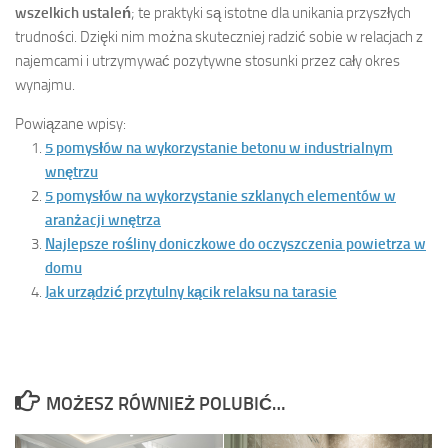
wszelkich ustaleń
; te praktyki są istotne dla unikania przyszłych
trudności. Dzięki nim można skuteczniej radzić sobie w relacjach z
najemcami i utrzymywać pozytywne stosunki przez cały okres
wynajmu.
Powiązane wpisy:
5 pomysłów na wykorzystanie betonu w industrialnym
wnętrzu
5 pomysłów na wykorzystanie szklanych elementów w
aranżacji wnętrza
Najlepsze rośliny doniczkowe do oczyszczenia powietrza w
domu
Jak urządzić przytulny kącik relaksu na tarasie
MOŻESZ RÓWNIEŻ POLUBIĆ…