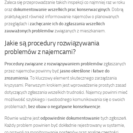
Zaleca się przeprowadzanie takich inspekcji co najmniej raz w roku
oraz
dokumentowanie wszelkich prac konserwacyjnych
. Dobrą
praktyką jest również informowanie najemców o planowanych
przeglądach i
zachęcanie ich do zgłaszania wszelkich
zauważonych problemów
związanych z mieszkaniem.
Jakie są procedury rozwiązywania
problemów z najemcami?
Procedury związane z rozwiązywaniem problemów
zgłaszanych
przez najemców powinny być
jasno określone
i
łatwe do
zrozumienia
. To kluczowy element skutecznego zarządzania
kryzysami. Pierwszym krokiem jest wprowadzenie prostych zasad
dotyczących zgłaszania wszelkich trudności. Najemcy powinni mieć
możliwość szybkiego i swobodnego komunikowania się o swoich
problemach,
bez obaw o negatywne konsekwencje
.
Równie ważne jest
odpowiednie dokumentowanie
tych zgłoszeń.
Każdy problem powinien być dokładnie rejestrowany w systemie,
co pozwoli na monitorowanie postępów oraz analizę częstości