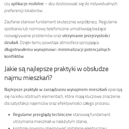
czy
aplikacje mobilne
– aby dostosować się do indywidualnych
preferencji lokatorów.
Zaufanie stanowi fundament skutecznej współpracy. Regularne
spotkania lub rozmowy telefoniczne umożliwiają bieżące
rozwiązywanie problemów oraz
utrzymanie przejrzystości
działań
. Dzięki temu powstaje atmosfera sprzyjająca
długotrwałemu wynajmowi
i
minimalizacji potencjalnych
konfliktów
.
Jakie są najlepsze praktyki w obsłudze
najmu mieszkań?
Najlepsze praktyki w zarządzaniu wynajmem mieszkań
opierają
się na kilku istotnych elementach, które mają kluczowe znaczenie
dla satysfakcji najemców oraz efektywności całego procesu.
Regularne przeglądy techniczne
stanowią fundament
utrzymania mieszkań w należytym stanie,
kontrole powinny obejmować instalacje elektryczne i