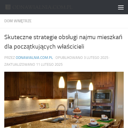
Skip to content
DOM WNĘTRZE
Skuteczne strategie obsługi najmu mieszkań
dla początkujących właścicieli
PRZEZ
ODNAWIALNIA.COM.PL
· OPUBLIKOWANO
3 LUTEGO 2025
·
ZAKTUALIZOWANO
11 LUTEGO 2025