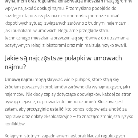
wynajmem oraz regularna konserwacja mieszkań
mają ogromny
wpływ na jakość obsługi najmu. Przemyślane podejście do
każdego etapu zarządzania nieruchomością pomoże unikać
kłopotliwych sytuacji związanych zarówno z trudnymi najemcami,
jak i pułapkami w umowach. Regularne przeglądy stanu
technicznego mieszkania przyczyniają się również do utrzymania
pozytywnych relacji z lokatorami oraz minimalizują ryzyko awarii.
Jakie są najczęstsze pułapki w umowach
najmu?
Umowy najmu
mogą skrywać wiele pułapek, które stają się
źródłem poważnych problemów zarówno dla wynajmujących, jak i
najemców. Niekiedy zapisy dotyczące obowiązków każdej ze stron
bywają niejasne, co prowadzi do nieporozumień. Kluczowe jest
zatem, aby
precyzyjnie ustalić
, kto ponosi odpowiedzialność za
naprawy oraz opłaty eksploatacyjne – to znacząco zmniejsza ryzyko
konfliktów.
Kolejnym istotnym zagadnieniem jest brak klauzul regulujących