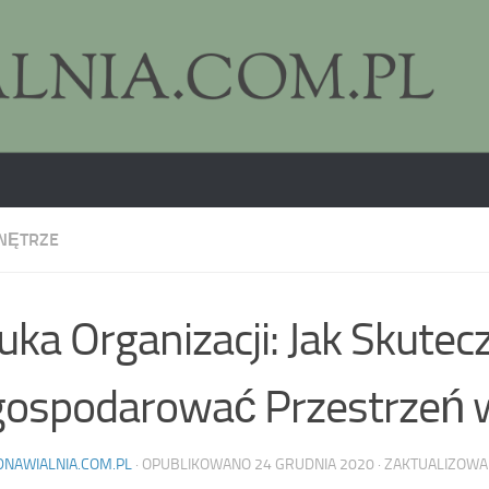
NĘTRZE
uka Organizacji: Jak Skutec
ospodarować Przestrzeń w
DNAWIALNIA.COM.PL
· OPUBLIKOWANO
24 GRUDNIA 2020
· ZAKTUALIZOW