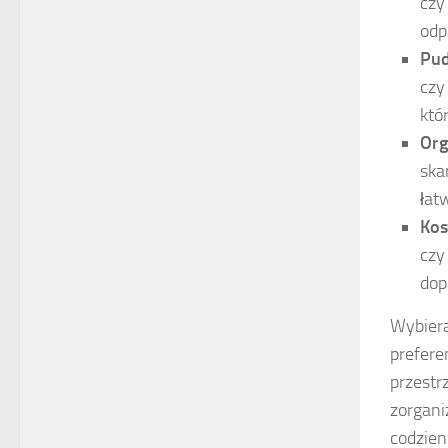
czy
odp
Pud
czy
któ
Org
ska
łat
Kos
czy
dop
Wybiera
prefere
przestr
zorgani
codzien