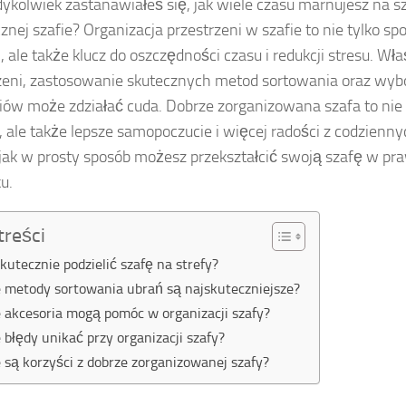
dykolwiek zastanawiałeś się, jak wiele czasu marnujesz na 
znej szafie? Organizacja przestrzeni w szafie to nie tylko s
i, ale także klucz do oszczędności czasu i redukcji stresu. Wł
zeni, zastosowanie skutecznych metod sortowania oraz wyb
iów może zdziałać cuda. Dobrze zorganizowana szafa to nie 
, ale także lepsze samopoczucie i więcej radości z codzien
 jak w prosty sposób możesz przekształcić swoją szafę w p
u.
treści
skutecznie podzielić szafę na strefy?
e metody sortowania ubrań są najskuteczniejsze?
e akcesoria mogą pomóc w organizacji szafy?
e błędy unikać przy organizacji szafy?
e są korzyści z dobrze zorganizowanej szafy?