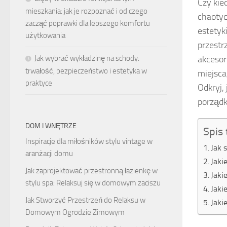
Czy kie
mieszkania: jak je rozpoznać i od czego
chaotyc
zacząć poprawki dla lepszego komfortu
estetyk
użytkowania
przestr
akcesor
Jak wybrać wykładzinę na schody:
trwałość, bezpieczeństwo i estetyka w
miejsca
praktyce
Odkryj,
porządk
DOM I WNĘTRZE
Spis 
Inspiracje dla miłośników stylu vintage w
Jak 
aranżacji domu
Jaki
Jak zaprojektować przestronną łazienkę w
Jaki
stylu spa: Relaksuj się w domowym zaciszu
Jaki
Jak Stworzyć Przestrzeń do Relaksu w
Jaki
Domowym Ogrodzie Zimowym