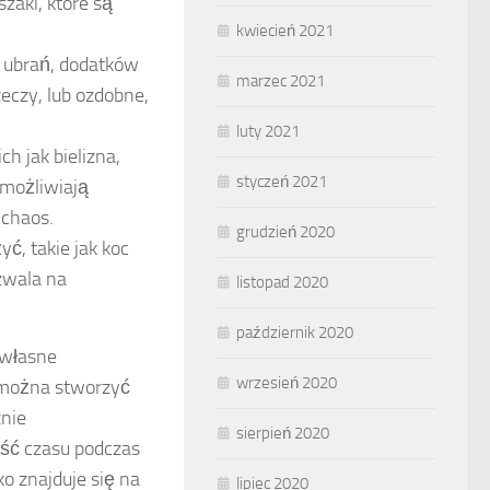
zaki, które są
kwiecień 2021
ubrań, dodatków
marzec 2021
eczy, lub ozdobne,
luty 2021
h jak bielizna,
styczeń 2021
umożliwiają
 chaos.
grudzień 2020
ć, takie jak koc
zwala na
listopad 2020
październik 2020
 własne
wrzesień 2020
, można stworzyć
znie
sierpień 2020
ość czasu podczas
ko znajduje się na
lipiec 2020