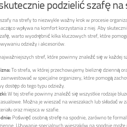
 skutecznie podzielić szafę na 
 szafy na strefy to niezwykle ważny krok w procesie organizac
nacząco wpływa na komfort korzystania z niej. Aby skuteczn
zafę, warto wyodrębnić kilka kluczowych stref, które pomo
wywaniu odzieży i akcesoriów.
ajważniejszych stref, które powinny znaleźć się w każdej s
lizna:
To strefa, w której przechowujemy bieliznę dzienną or
t zainwestować w specjalne organizery, które pomogą zac
wy dostęp do tego typu odzieży.
zki:
W tej strefie powinny znaleźć się wszystkie rodzaje bluz
casualowe. Można je wieszać na wieszakach lub składać w z
eriału oraz miejsca w szafie.
dnie:
Poświęć osobną strefę na spodnie, zarówno te formaln
zienne. Używanie specjalnych wieszaków na spodnie może