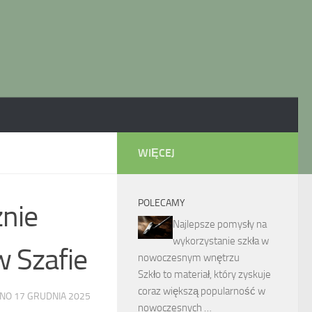
WIĘCEJ
POLECAMY
znie
Najlepsze pomysły na
wykorzystanie szkła w
 Szafie
nowoczesnym wnętrzu
Szkło to materiał, który zyskuje
coraz większą popularność w
ANO
17 GRUDNIA 2025
nowoczesnych …