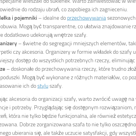
 specjalne wieszaki do sukienek. Warto zainwestować w wies
owiednie do rodzaju ubrań, co zapobiega ich zagnieceniu.
ełka i pojemniki
– idealne do
przechowywania
sezonowych 
 obuwia. Mogą być transparentne, co ułatwia znajdowanie rz
re dodatkowo udekorują wnętrze szafy.
anizery
– świetne do segregacji mniejszych elementów, takic
rpetki czy akcesoria. Organizery w formie wkładek do szafy 
wiejszy dostęp do wszystkich potrzebnych rzeczy, eliminując
ze
– doskonałe do przechowywania rzeczy, które trudno złoży
 poduszki. Mogą być wykonane z różnych materiałów, co po
asowanie ich do
stylu
szafy.
jąc akcesoria do organizacji szafy, warto zwrócić uwagę na
ncje i potrzeby. Przyglądając się dostępnym rozwiązaniom
zeń, która nie tylko będzie funkcjonalna, ale również estetyc
zowana. Dobrze zorganizowana szafa to nie tylko oszczędn
nego ubierania się, ale także uczucie satysfakcji, gdy wszyst