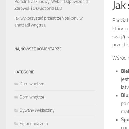
Jak
Poradnik Zakupowy: Wybór Odpowiednich
Żarówek i Oświetlenia LED
Jak wykorzystać przestrzeń balkonu w
Podział
aranżacji wnętrza
który z
swoją s
przecho
NAJNOWSZE KOMENTARZE
Wśród n
Bie
KATEGORIE
jes
Dom wnętrze
łat
Blu
Dom wnętrze
po 
Dywany wykładziny
mat
Spo
Ergonomia zera
cod