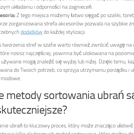
szym układaniu i odporności na zagnieceń.
esoria:
Z tego miejsca możemy łatwo sięgać po szaliki, torebk
rze zorganizowana strefa akcesoriów pozwala na szybkie zn
rzebnych
dodatków
do każdej stylizacji.
 tworzenia stref w szafie warto również zwrócić uwagę na
które nosisz najczęściej, powinna być ulokowana na poziomie
j używane mogą znaleźć się wyżej lub niżej. Dzięki temu, ka
wana do Twoich potrzeb, co sprzyja utrzymaniu porządku i u
 modowe.
ie metody sortowania ubrań s
skuteczniejsze?
nie ubrań to kluczowy proces, który może znacząco ułatwić
 Istnieje kilka skutecznych metod sortowania, które można d