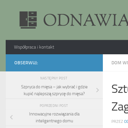
Skip to content
Współpraca i kontakt
OBSERWUJ:
DOM W
NASTĘPNY POST
Szt
Szpryca do mięsa – jak wybrać i gdzie
kupić najlepszą szprycę do mięsa?
Zag
POPRZEDNI POST
Innowacyjne rozwiązania dla
inteligentnego domu
PRZEZ
O