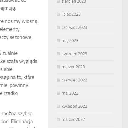
sierpień 2023
bejmują:
lipiec 2023
óre nosimy wiosną,
czerwiec 2023
e elementy
zeczy sezonowe,
maj 2023
izualnie
kwiecień 2023
, że szafa wygląda
marzec 2023
siebie.
agę na to, które
czerwiec 2022
rnie, powinny
e rzadko
maj 2022
kwiecień 2022
mu można szybko
marzec 2022
zone. Eliminacja