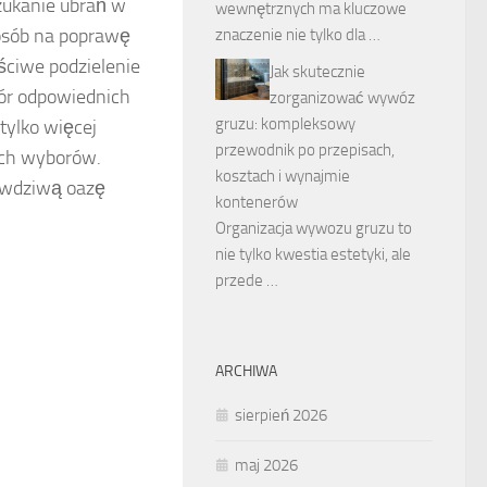
szukanie ubrań w
wewnętrznych ma kluczowe
posób na poprawę
znaczenie nie tylko dla …
aściwe podzielenie
Jak skutecznie
ór odpowiednich
zorganizować wywóz
gruzu: kompleksowy
tylko więcej
przewodnik po przepisach,
nych wyborów.
kosztach i wynajmie
rawdziwą oazę
kontenerów
Organizacja wywozu gruzu to
nie tylko kwestia estetyki, ale
przede …
ARCHIWA
sierpień 2026
maj 2026