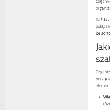
zbędnyc
organiz
Każda z
połącze
że sort
Jak
sza
Organiz
porządk
element
Wie
róż