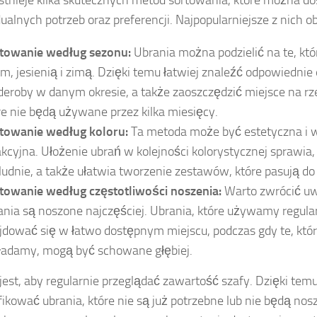
ualnych potrzeb oraz preferencji. Najpopularniejsze z nich o
towanie według sezonu:
Ubrania można podzielić na te, kt
em, jesienią i zimą. Dzięki temu łatwiej znaleźć odpowiedni
deroby w danym okresie, a także zaoszczędzić miejsce na r
re nie będą używane przez kilka miesięcy.
towanie według koloru:
Ta metoda może być estetyczna i w
akcyjna. Ułożenie ubrań w kolejności kolorystycznej sprawia
ludnie, a także ułatwia tworzenie zestawów, które pasują do 
towanie według częstotliwości noszenia:
Warto zwrócić uw
ania są noszone najczęściej. Ubrania, które używamy regula
jdować się w łatwo dostępnym miejscu, podczas gdy te, któr
ładamy, mogą być schowane głębiej.
est, aby regularnie przeglądać zawartość szafy. Dzięki te
fikować ubrania, które nie są już potrzebne lub nie będą nos