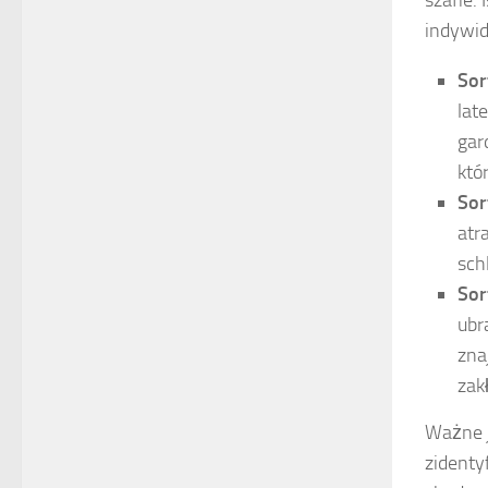
indywid
Sor
lat
gar
któ
Sor
atr
sch
Sor
ubr
zna
zak
Ważne j
zidenty