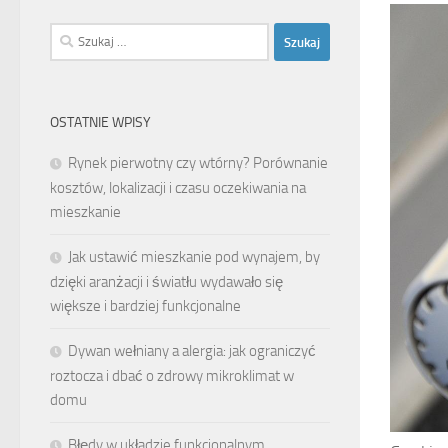
Szukaj:
OSTATNIE WPISY
Rynek pierwotny czy wtórny? Porównanie
kosztów, lokalizacji i czasu oczekiwania na
mieszkanie
Jak ustawić mieszkanie pod wynajem, by
dzięki aranżacji i światłu wydawało się
większe i bardziej funkcjonalne
Dywan wełniany a alergia: jak ograniczyć
roztocza i dbać o zdrowy mikroklimat w
domu
Błędy w układzie funkcjonalnym