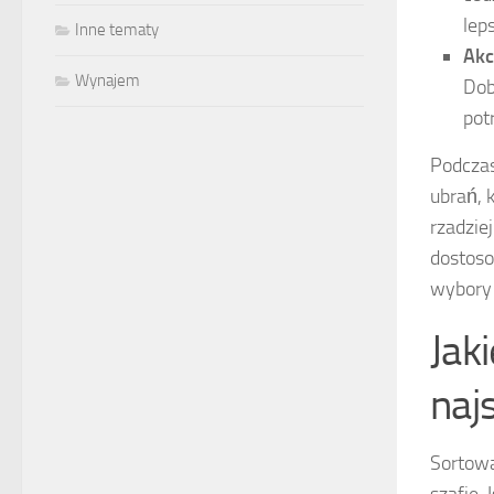
lep
Inne tematy
Akc
Wynajem
Dob
pot
Podczas
ubrań, 
rzadzie
dostoso
wybory
Jak
naj
Sortowa
szafie.