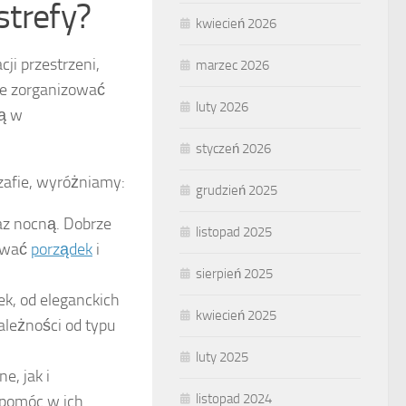
strefy?
kwiecień 2026
ji przestrzeni,
marzec 2026
ie zorganizować
luty 2026
gą w
styczeń 2026
zafie, wyróżniamy:
grudzień 2025
az nocną. Dobrze
listopad 2025
hować
porządek
i
sierpień 2025
ek, od eleganckich
kwiecień 2025
ależności od typu
luty 2025
e, jak i
listopad 2024
 pomóc w ich