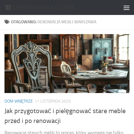
Skip to content
OTAGOWANO:
RENOWACJA MEBLI WARSZAWA
DOM WNĘTRZE
11 LISTOPADA 2025
Jak przygotować i pielęgnować stare meble
przed i po renowacji
Renowacja starych mebli to proces, który wymaga nie tylko