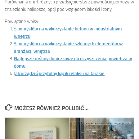
Porównanie ofert różnych przedsiębiorstw z pewnością pomoże w
znalezieniu najlepszej opcji pod względem jakości i ceny.
Powiązane wpisy:
5 pomysłów na wykorzystanie betonu w industrialnym
wnętrzu
5 pomysłów na wykorzystanie szklanych elementów w
aranżacji wnętrza
Najlepsze rośliny doniczkowe do oczyszczenia powietrza w
domu
Jak urządzić przytulny kącik relaksu na tarasie
MOŻESZ RÓWNIEŻ POLUBIĆ…