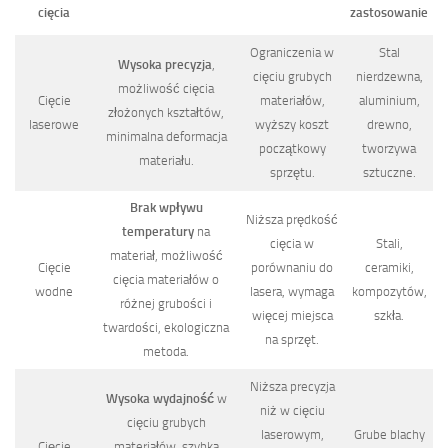
cięcia
zastosowanie
Ograniczenia w
Stal
Wysoka precyzja
,
cięciu grubych
nierdzewna,
możliwość cięcia
Cięcie
materiałów,
aluminium,
złożonych kształtów,
laserowe
wyższy koszt
drewno,
minimalna deformacja
początkowy
tworzywa
materiału.
sprzętu.
sztuczne.
Brak wpływu
Niższa prędkość
temperatury
na
cięcia w
Stali,
materiał, możliwość
Cięcie
porównaniu do
ceramiki,
cięcia materiałów o
wodne
lasera, wymaga
kompozytów,
różnej grubości i
więcej miejsca
szkła.
twardości, ekologiczna
na sprzęt.
metoda.
Niższa precyzja
Wysoka wydajność
w
niż w cięciu
cięciu grubych
laserowym,
Grube blachy
Cięcie
materiałów, szybka