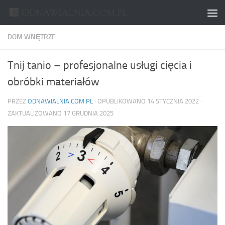
Skip to content
DOM WNĘTRZE
Tnij tanio – profesjonalne usługi cięcia i
obróbki materiałów
PRZEZ
ODNAWIALNIA.COM.PL
· OPUBLIKOWANO
14 STYCZNIA 2022
·
ZAKTUALIZOWANO
17 GRUDNIA 2025