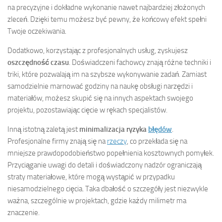
na precyzyjne i dokładne wykonanie nawet najbardziej złożonych
zleceń. Dzięki temu możesz być pewny, że końcowy efekt spełni
Twoje oczekiwania.
Dodatkowo, korzystając z profesjonalnych usług, zyskujesz
oszczędność czasu
. Doświadczeni fachowcy znają różne techniki i
triki, które pozwalają im na szybsze wykonywanie zadań. Zamiast
samodzielnie marnować godziny na naukę obsługi narzędzi i
materiałów, możesz skupić się na innych aspektach swojego
projektu, pozostawiając cięcie w rękach specjalistów.
Inną istotną zaletą jest
minimalizacja ryzyka
błędów
.
Profesjonalne firmy znają się na
rzeczy
, co przekłada się na
mniejsze prawdopodobieństwo popełnienia kosztownych pomyłek.
Przyciąganie uwagi do detali i doświadczony nadzór ograniczają
straty materiałowe, które mogą wystąpić w przypadku
niesamodzielnego cięcia. Taka dbałość o szczegóły jest niezwykle
ważna, szczególnie w projektach, gdzie każdy milimetr ma
znaczenie.