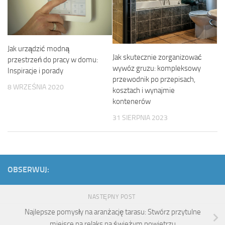
Jak urządzić modną
Jak skutecznie zorganizować
przestrzeń do pracy w domu:
wywóz gruzu: kompleksowy
Inspiracje i porady
przewodnik po przepisach,
8 WRZEŚNIA 2020
kosztach i wynajmie
kontenerów
31 SIERPNIA 2023
OBSERWUJ:
NASTĘPNY POST
Najlepsze pomysły na aranżację tarasu: Stwórz przytulne
miejsce na relaks na świeżym powietrzu