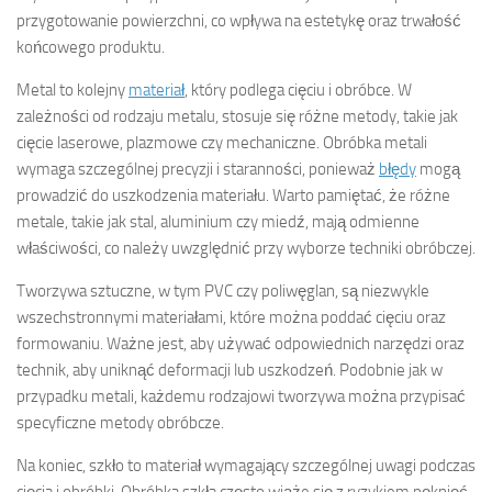
przygotowanie powierzchni, co wpływa na estetykę oraz trwałość
końcowego produktu.
Metal to kolejny
materiał
, który podlega cięciu i obróbce. W
zależności od rodzaju metalu, stosuje się różne metody, takie jak
cięcie laserowe, plazmowe czy mechaniczne. Obróbka metali
wymaga szczególnej precyzji i staranności, ponieważ
błędy
mogą
prowadzić do uszkodzenia materiału. Warto pamiętać, że różne
metale, takie jak stal, aluminium czy miedź, mają odmienne
właściwości, co należy uwzględnić przy wyborze techniki obróbczej.
Tworzywa sztuczne, w tym PVC czy poliwęglan, są niezwykle
wszechstronnymi materiałami, które można poddać cięciu oraz
formowaniu. Ważne jest, aby używać odpowiednich narzędzi oraz
technik, aby uniknąć deformacji lub uszkodzeń. Podobnie jak w
przypadku metali, każdemu rodzajowi tworzywa można przypisać
specyficzne metody obróbcze.
Na koniec, szkło to materiał wymagający szczególnej uwagi podczas
cięcia i obróbki. Obróbka szkła często wiąże się z ryzykiem pęknięć,