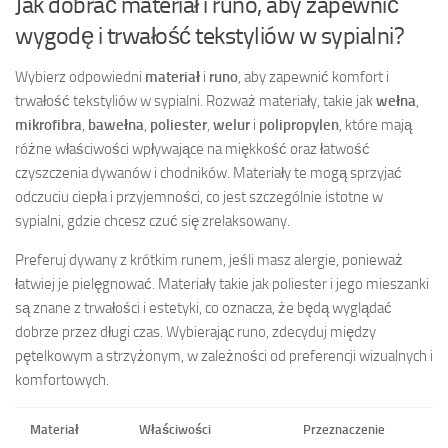
Jak dobrać materiał i runo, aby zapewnić
wygodę i trwałość tekstyliów w sypialni?
Wybierz odpowiedni
materiał
i
runo
, aby zapewnić komfort i
trwałość tekstyliów w sypialni. Rozważ materiały, takie jak
wełna
,
mikrofibra
,
bawełna
,
poliester
,
welur
i
polipropylen
, które mają
różne właściwości wpływające na miękkość oraz łatwość
czyszczenia dywanów i chodników. Materiały te mogą sprzyjać
odczuciu ciepła i przyjemności, co jest szczególnie istotne w
sypialni, gdzie chcesz czuć się zrelaksowany.
Preferuj dywany z krótkim runem, jeśli masz alergie, ponieważ
łatwiej je pielęgnować. Materiały takie jak poliester i jego mieszanki
są znane z trwałości i estetyki, co oznacza, że będą wyglądać
dobrze przez długi czas. Wybierając runo, zdecyduj między
pętelkowym a strzyżonym, w zależności od preferencji wizualnych i
komfortowych.
Materiał
Właściwości
Przeznaczenie