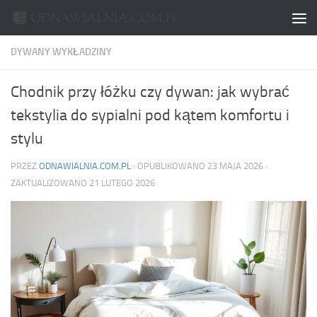
Skip to content
DYWANY WYKŁADZINY
Chodnik przy łóżku czy dywan: jak wybrać
tekstylia do sypialni pod kątem komfortu i
stylu
PRZEZ
ODNAWIALNIA.COM.PL
· OPUBLIKOWANO
23 MAJA 2026
·
ZAKTUALIZOWANO
21 LUTEGO 2026