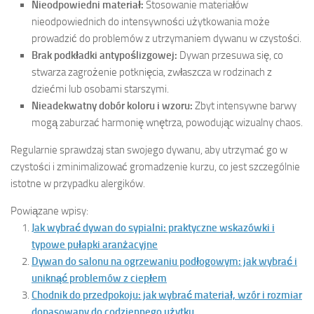
Nieodpowiedni materiał:
Stosowanie materiałów
nieodpowiednich do intensywności użytkowania może
prowadzić do problemów z utrzymaniem dywanu w czystości.
Brak podkładki antypoślizgowej:
Dywan przesuwa się, co
stwarza zagrożenie potknięcia, zwłaszcza w rodzinach z
dziećmi lub osobami starszymi.
Nieadekwatny dobór koloru i wzoru:
Zbyt intensywne barwy
mogą zaburzać harmonię wnętrza, powodując wizualny chaos.
Regularnie sprawdzaj stan swojego dywanu, aby utrzymać go w
czystości i zminimalizować gromadzenie kurzu, co jest szczególnie
istotne w przypadku alergików.
Powiązane wpisy:
Jak wybrać dywan do sypialni: praktyczne wskazówki i
typowe pułapki aranżacyjne
Dywan do salonu na ogrzewaniu podłogowym: jak wybrać i
uniknąć problemów z ciepłem
Chodnik do przedpokoju: jak wybrać materiał, wzór i rozmiar
dopasowany do codziennego użytku