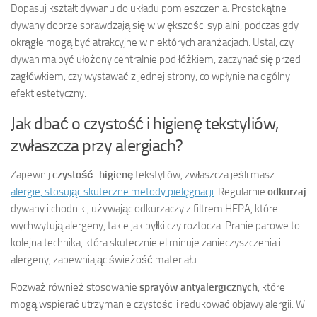
Dopasuj kształt dywanu do układu pomieszczenia. Prostokątne
dywany dobrze sprawdzają się w większości sypialni, podczas gdy
okrągłe mogą być atrakcyjne w niektórych aranżacjach. Ustal, czy
dywan ma być ułożony centralnie pod łóżkiem, zaczynać się przed
zagłówkiem, czy wystawać z jednej strony, co wpłynie na ogólny
efekt estetyczny.
Jak dbać o czystość i higienę tekstyliów,
zwłaszcza przy alergiach?
Zapewnij
czystość
i
higienę
tekstyliów, zwłaszcza jeśli masz
alergie, stosując skuteczne metody pielęgnacji
. Regularnie
odkurzaj
dywany i chodniki, używając odkurzaczy z filtrem HEPA, które
wychwytują alergeny, takie jak pyłki czy roztocza. Pranie parowe to
kolejna technika, która skutecznie eliminuje zanieczyszczenia i
alergeny, zapewniając świeżość materiału.
Rozważ również stosowanie
sprayów antyalergicznych
, które
mogą wspierać utrzymanie czystości i redukować objawy alergii. W