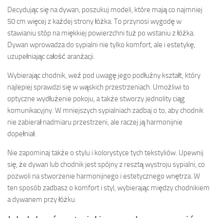
Decydując się na dywan, poszukuj modeli, które mają co najmniej
50 cm więcej z każdej strony łóżka. To przynosi wygodę w
stawianiu stóp na miękkiej powierzchni tuż po wstaniu z łóżka.
Dywan wprowadza do sypialni nie tylko komfort, ale i estetykę,
uzupełniając całość aranżacji.
Wybierając chodnik, weź pod uwagę jego podłużny kształt, który
najlepiej sprawdzi się w wąskich przestrzeniach. Umożliwi to
optyczne wydłużenie pokoju, a także stworzy jednolity ciąg
komunikacyjny. W mniejszych sypialniach zadbaj o to, aby chodnik
nie zabierał nadmiaru przestrzeni, ale raczej ją harmonijnie
dopełniał.
Nie zapominaj także o stylu i kolorystyce tych tekstyliów. Upewnij
się, że dywan lub chodnik jest spójny z resztą wystroju sypialni, co
pozwoli na stworzenie harmonijnego i estetycznego wnętrza. W
ten sposób zadbasz o komfort i styl, wybierając między chodnikiem
a dywanem przy łóżku.