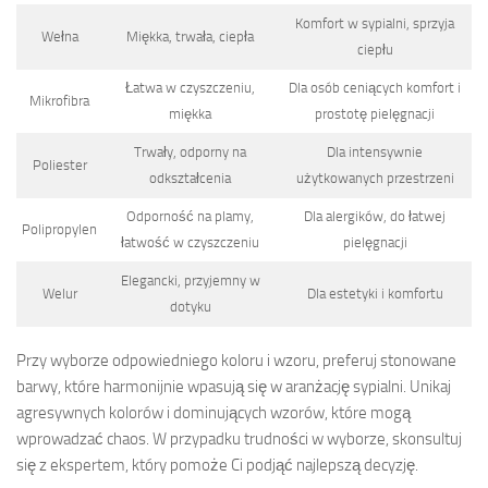
Komfort w sypialni, sprzyja
Wełna
Miękka, trwała, ciepła
ciepłu
Łatwa w czyszczeniu,
Dla osób ceniących komfort i
Mikrofibra
miękka
prostotę pielęgnacji
Trwały, odporny na
Dla intensywnie
Poliester
odkształcenia
użytkowanych przestrzeni
Odporność na plamy,
Dla alergików, do łatwej
Polipropylen
łatwość w czyszczeniu
pielęgnacji
Elegancki, przyjemny w
Welur
Dla estetyki i komfortu
dotyku
Przy wyborze odpowiedniego koloru i wzoru, preferuj stonowane
barwy, które harmonijnie wpasują się w aranżację sypialni. Unikaj
agresywnych kolorów i dominujących wzorów, które mogą
wprowadzać chaos. W przypadku trudności w wyborze, skonsultuj
się z ekspertem, który pomoże Ci podjąć najlepszą decyzję.