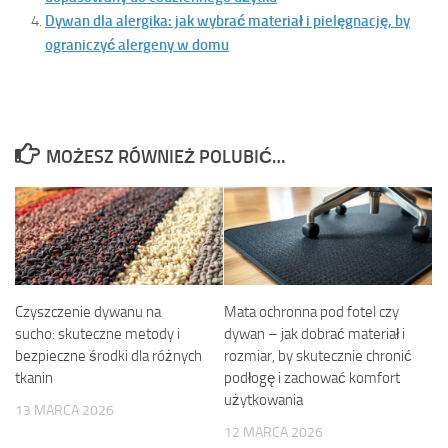
Dywan dla alergika: jak wybrać materiał i pielęgnację, by
ograniczyć alergeny w domu
MOŻESZ RÓWNIEŻ POLUBIĆ…
Czyszczenie dywanu na
Mata ochronna pod fotel czy
sucho: skuteczne metody i
dywan – jak dobrać materiał i
bezpieczne środki dla różnych
rozmiar, by skutecznie chronić
tkanin
podłogę i zachować komfort
użytkowania
13 MARCA 2026
12 MARCA 2026