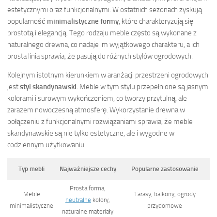
estetycznymi oraz funkcjonalnymi. W ostatnich sezonach zyskują
popularność
minimalistyczne formy
, które charakteryzują się
prostotą i elegancją. Tego rodzaju meble często są wykonane z
naturalnego drewna, co nadaje im wyjątkowego charakteru, a ich
prosta linia sprawia, że pasują do różnych stylów ogrodowych.
Kolejnym istotnym kierunkiem w aranżacji przestrzeni ogrodowych
jest
styl skandynawski
. Meble w tym stylu przepełnione są jasnymi
kolorami i surowym wykończeniem, co tworzy przytulną, ale
zarazem nowoczesną atmosferę. Wykorzystanie drewna w
połączeniu z funkcjonalnymi rozwiązaniami sprawia, że meble
skandynawskie są nie tylko estetyczne, ale i wygodne w
codziennym użytkowaniu.
Typ mebli
Najważniejsze cechy
Popularne zastosowanie
Prosta forma,
Meble
Tarasy, balkony, ogrody
neutralne
kolory,
minimalistyczne
przydomowe
naturalne materiały