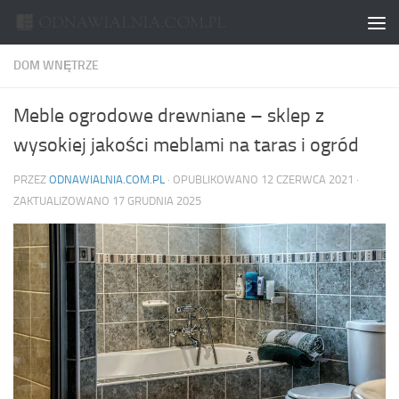
Skip to content
DOM WNĘTRZE
Meble ogrodowe drewniane – sklep z
wysokiej jakości meblami na taras i ogród
PRZEZ
ODNAWIALNIA.COM.PL
· OPUBLIKOWANO
12 CZERWCA 2021
·
ZAKTUALIZOWANO
17 GRUDNIA 2025