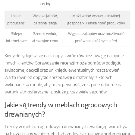
cechy
Lokalni
Wysoka jakość,
Możliwość wsparcia lokalnej
producenci
personalizacja
gospodarki i unikalność produktów
Sklepy
Szeroki wybór,
Wygoda zakupów oraz możliwość
internetowe
atrakcyjne ceny
porównania różnych ofert
Kiedy decydujesz się na zakupy, zwróć również uwagę na opinie
innych klientów. Sprawdzanie recenzji może pomóc w podjęciu
świadomej decyzji oraz uniknięciu ewentualnych rozczarowań.
Warto również dopytać sprzedawcę o materiały, z których
wykonane są meble, aby mieć pewność, że są one odporne na
warunki atmosferyczne i posłużą przez wiele sezonów.
Jakie są trendy w meblach ogrodowych
drewnianych?
Trendy w meblach ogrodowych drewnianych ewoluują i warto być
na bieżąco, aby wybór mebli był zgodny z aktualnymi preferencjami