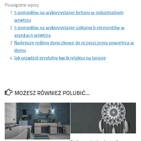
Powiązane wpisy:
5 pomysłów na wykorzystanie betonu w industrialnym
wnętrzu
5 pomysłów na wykorzystanie szklanych elementów w
aranżacji wnętrza
Najlepsze rośliny doniczkowe do oczyszczenia powietrza w
domu
Jak urządzić przytulny kącik relaksu na tarasie
MOŻESZ RÓWNIEŻ POLUBIĆ…