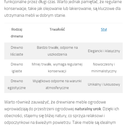
funkcjonalne przez długi czas. Warto jednak pamiętać, że regularne
konserwacje, takie jak olejowanie lub lakierowanie, są kluczowe dla
utrzymania mebli w dobrym stanie.
Rodzaj
Trwałość
Styl
drewna
Drewno
Bardzo trwałe, odporne na
Elegancki i klasyczny
liściaste
uszkodzenia
Drewno
Mniej trwałe, wymaga regularnej
Nowoczesny i
iglaste
konserwacji
minimalistyczny
Drewno
Wyjątkowo odporne na warunki
Unikalny i luksusowy
egzotyczne
atmosferyczne
Warto również zauważyć, że drewniane meble ogrodowe
wprowadzają do przestrzeni ogrodowej
naturalny urok
. Dzięki ich
obecności, stajemy się bliżej natury, co sprzyja relaksowi i
odpoczynkowi na świeżym powietrzu. Takie meble są idealnym