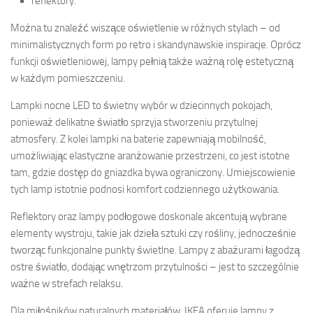
reflektory.
Można tu znaleźć wiszące oświetlenie w różnych stylach – od
minimalistycznych form po retro i skandynawskie inspiracje. Oprócz
funkcji oświetleniowej, lampy pełnią także ważną rolę estetyczną
w każdym pomieszczeniu.
Lampki nocne LED to świetny wybór w dziecinnych pokojach,
ponieważ delikatne światło sprzyja stworzeniu przytulnej
atmosfery. Z kolei lampki na baterie zapewniają mobilność,
umożliwiając elastyczne aranżowanie przestrzeni, co jest istotne
tam, gdzie dostęp do gniazdka bywa ograniczony. Umiejscowienie
tych lamp istotnie podnosi komfort codziennego użytkowania.
Reflektory oraz lampy podłogowe doskonale akcentują wybrane
elementy wystroju, takie jak dzieła sztuki czy rośliny, jednocześnie
tworząc funkcjonalne punkty świetlne. Lampy z abażurami łagodzą
ostre światło, dodając wnętrzom przytulności – jest to szczególnie
ważne w strefach relaksu.
Dla miłośników naturalnych materiałów, IKEA oferuje lampy z