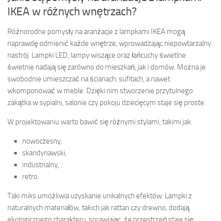
IKEA w różnych wnętrzach?
Różnorodne pomysły na aranżacje z lampkami IKEA mogą
naprawdę odmienić każde wnętrze, wprowadzając niepowtarzalny
nastrój. Lampki LED, lampy wiszące oraz łańcuchy świetlne
świetnie nadają się zarówno do mieszkań, jak i domów. Można je
swobodnie umieszczać na ścianach, sufitach, a nawet
wkomponować w meble. Dzięki nim stworzenie przytulnego
zakątka w sypialni, salonie czy pokoju dziecięcym staje się proste.
W projektowaniu warto bawić się różnymi stylami, takimi jak:
nowoczesny,
skandynawski,
industrialny,
retro.
Taki miks umożliwia uzyskanie unikalnych efektów. Lampki z
naturalnych materiałów, takich jak rattan czy drewno, dodają
ekologicznego charakteru, sprawiając, że przestrzeń staje się