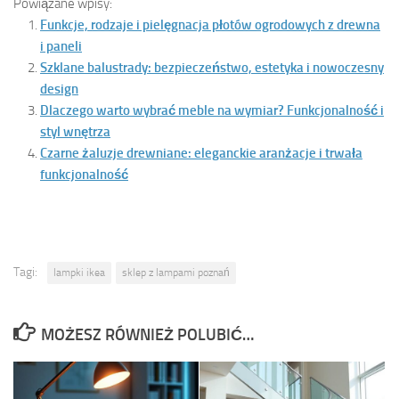
Powiązane wpisy:
Funkcje, rodzaje i pielęgnacja płotów ogrodowych z drewna
i paneli
Szklane balustrady: bezpieczeństwo, estetyka i nowoczesny
design
Dlaczego warto wybrać meble na wymiar? Funkcjonalność i
styl wnętrza
Czarne żaluzje drewniane: eleganckie aranżacje i trwała
funkcjonalność
Tagi:
lampki ikea
sklep z lampami poznań
MOŻESZ RÓWNIEŻ POLUBIĆ…