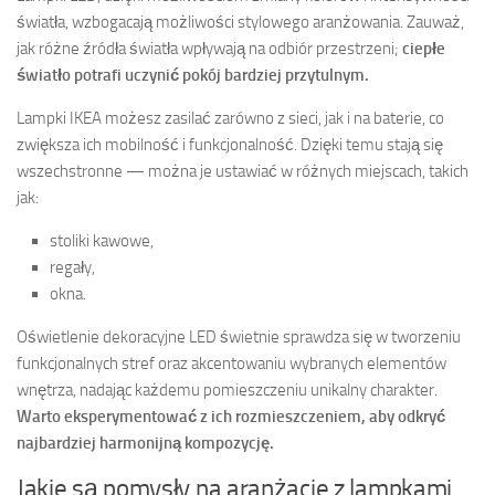
światła, wzbogacają możliwości stylowego aranżowania. Zauważ,
jak różne źródła światła wpływają na odbiór przestrzeni;
ciepłe
światło potrafi uczynić pokój bardziej przytulnym.
Lampki IKEA możesz zasilać zarówno z sieci, jak i na baterie, co
zwiększa ich mobilność i funkcjonalność. Dzięki temu stają się
wszechstronne — można je ustawiać w różnych miejscach, takich
jak:
stoliki kawowe,
regały,
okna.
Oświetlenie dekoracyjne LED świetnie sprawdza się w tworzeniu
funkcjonalnych stref oraz akcentowaniu wybranych elementów
wnętrza, nadając każdemu pomieszczeniu unikalny charakter.
Warto eksperymentować z ich rozmieszczeniem, aby odkryć
najbardziej harmonijną kompozycję.
Jakie są pomysły na aranżacje z lampkami