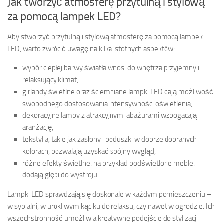
Jak tworzyć atmosferę przytulną i stylową
za pomocą lampek LED?
Aby stworzyć przytulną i stylową atmosferę za pomocą lampek
LED, warto zwrócić uwagę na kilka istotnych aspektów:
wybór ciepłej barwy światła wnosi do wnętrza przyjemny i
relaksujący klimat,
girlandy świetlne oraz ściemniane lampki LED dają możliwość
swobodnego dostosowania intensywności oświetlenia,
dekoracyjne lampy z atrakcyjnymi abażurami wzbogacają
aranżację,
tekstylia, takie jak zasłony i poduszki w dobrze dobranych
kolorach, pozwalają uzyskać spójny wygląd,
różne efekty świetlne, na przykład podświetlone meble,
dodają głębi do wystroju.
Lampki LED sprawdzają się doskonale w każdym pomieszczeniu –
w sypialni, w urokliwym kąciku do relaksu, czy nawet w ogrodzie. Ich
wszechstronność umożliwia kreatywne podejście do stylizacji