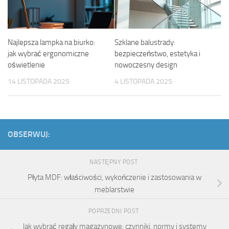
Najlepsza lampka na biurko:
Szklane balustrady:
jak wybrać ergonomiczne
bezpieczeństwo, estetyka i
oświetlenie
nowoczesny design
14 LISTOPADA 2025
4 LISTOPADA 2025
OBSERWUJ:
NASTĘPNY POST
Płyta MDF: właściwości, wykończenie i zastosowania w
meblarstwie
POPRZEDNI POST
Jak wybrać regały magazynowe: czynniki, normy i systemy