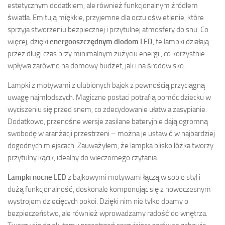
estetycznym dodatkiem, ale również funkcjonalnym źródłem
światła. Emitują miękkie, przyjemne dla oczu oświetlenie, które
sprzyja stworzeniu bezpiecznej i przytulnej atmosfery do snu. Co
więcej, dzięki
energooszczędnym diodom LED
, te lampki działają
przez długi czas przy minimalnym zużyciu energii, co korzystnie
wpływa zarówno na domowy budżet, jak i na środowisko.
Lampki z motywami z ulubionych bajek z pewnością przyciągną
uwagę najmłodszych. Magiczne postaci potrafią pomóc dziecku w
wyciszeniu się przed snem, co zdecydowanie ułatwia zasypianie.
Dodatkowo, przenośne wersje zasilane bateryjnie dają ogromną
swobodę w aranżacji przestrzeni – można je ustawić w najbardziej
dogodnych miejscach. Zauważyłem, że lampka blisko łóżka tworzy
przytulny kącik, idealny do wieczornego czytania.
Lampki nocne LED
z bajkowymi motywami łączą w sobie styl i
dużą funkcjonalność, doskonale komponując się z nowoczesnym
wystrojem dziecięcych pokoi. Dzięki nim nie tylko dbamy o
bezpieczeństwo, ale również wprowadzamy radość do wnętrza.