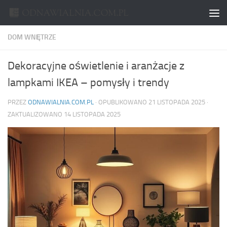
Skip to content
DOM WNĘTRZE
Dekoracyjne oświetlenie i aranżacje z
lampkami IKEA – pomysły i trendy
PRZEZ
ODNAWIALNIA.COM.PL
· OPUBLIKOWANO
21 LISTOPADA 2025
·
ZAKTUALIZOWANO
14 LISTOPADA 2025