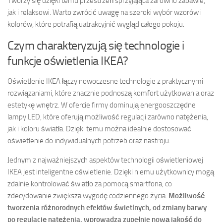
Tworzy się dzięki temu przestrzeń sprzyjająca zarówno zabawie,
jak i relaksowi. Warto zwrócić uwagę na szeroki wybór wzorów i
kolorów, które potrafią uatrakcyjnić wygląd całego pokoju.
Czym charakteryzują się technologie i
funkcje oświetlenia IKEA?
Oświetlenie IKEA łączy nowoczesne technologie z praktycznymi
rozwiązaniami, które znacznie podnoszą komfort użytkowania oraz
estetykę wnętrz. W ofercie firmy dominują energooszczędne
lampy LED, które oferują możliwość regulacji zarówno natężenia,
jak i koloru światła. Dzięki temu można idealnie dostosować
oświetlenie do indywidualnych potrzeb oraz nastroju.
Jednym z najważniejszych aspektów technologii oświetleniowej
IKEA jest inteligentne oświetlenie. Dzięki niemu użytkownicy mogą
zdalnie kontrolować światło za pomocą smartfona, co
zdecydowanie zwiększa wygodę codziennego życia.
Możliwość
tworzenia różnorodnych efektów świetlnych, od zmiany barwy
po regulację natężenia, wprowadza zupełnie nową jakość do