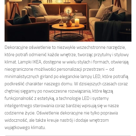
Dekoracyjne oświetlenie to niezwykle wszechstronne narzędzie,
które potrafi odmienić każde wnętrze, tworząc przytulny i stylowy
klimat. Lampki IKEA, dostępne w wielu stylach i formach, otwierają
nieograniczone możliwości personalizacji przestrzeni – od
minimalistycznych girland po eleganckie lampy LED, które potrafią
podkreślić charakter naszego domu. W dzisiejszych czasach coraz
chętniej sięgamy po nowoczesne rozwiązania, które łączą
funkcjonalność z estetyką, a technologie LED i systemy
inteligentnego sterowania coraz bardziej wpisują się w nasze
codzienne życie. Oświetlenie dekoracyjne nie tylko poprawia
widoczność, ale także kreuje nastrój i dodaje wnętrzom
wyjątkowego klimatu.