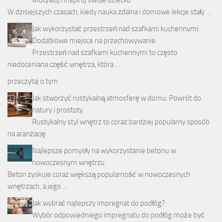
Motywuj i inspiruj swoje dziecko
W dzisiejszych czasach, kiedy nauka zdalna i domowe lekcje stały …
Jak wykorzystać przestrzeń nad szafkami kuchennymi:
Dodatkowe miejsce na przechowywanie
Przestrzeń nad szafkami kuchennymi to często
niedoceniana część wnętrza, która …
przeczytaj o tym
Jak stworzyć rustykalną atmosferę w domu: Powrót do
natury i prostoty
Rustykalny styl wnętrz to coraz bardziej popularny sposób
na aranżację …
Najlepsze pomysły na wykorzystanie betonu w
nowoczesnym wnętrzu
Beton zyskuje coraz większą popularność w nowoczesnych
wnętrzach, a jego …
Jak wybrać najlepszy impregnat do podłóg?
Wybór odpowiedniego impregnatu do podłóg może być