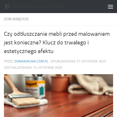
Skip to content
DOM WNĘTRZE
Czy odtłuszczanie mebli przed malowaniem
jest konieczne? Klucz do trwałego i
estetycznego efektu
PRZEZ
ODNAWIALNIA.COM.PL
· OPUBLIKOWANO
27 LISTOPADA 2025
·
ZAKTUALIZOWANO
14 LISTOPADA 2025