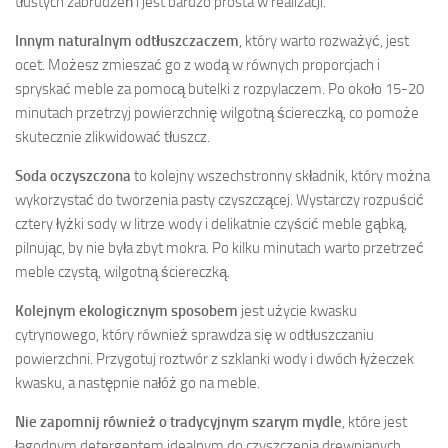
tłustych zabrudzeń i jest bardzo prosta w realizacji.
Innym naturalnym odtłuszczaczem
, który warto rozważyć, jest
ocet. Możesz zmieszać go z wodą w równych proporcjach i
spryskać meble za pomocą butelki z rozpylaczem. Po około 15-20
minutach przetrzyj powierzchnię wilgotną ściereczką, co pomoże
skutecznie zlikwidować tłuszcz.
Soda oczyszczona
to kolejny wszechstronny składnik, który można
wykorzystać do tworzenia pasty czyszczącej. Wystarczy rozpuścić
cztery łyżki sody w litrze wody i delikatnie czyścić meble gąbką,
pilnując, by nie była zbyt mokra. Po kilku minutach warto przetrzeć
meble czystą, wilgotną ściereczką.
Kolejnym ekologicznym sposobem
jest użycie kwasku
cytrynowego, który również sprawdza się w odtłuszczaniu
powierzchni. Przygotuj roztwór z szklanki wody i dwóch łyżeczek
kwasku, a następnie nałóż go na meble.
Nie zapomnij również o tradycyjnym szarym mydle
, które jest
łagodnym detergentem idealnym do czyszczenia drewnianych