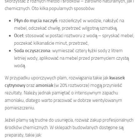
skorzystać z różnych metod i środków – zarówno naturalnych, jak i
chemicznych. Oto kilka popularnych sposobów:
Płyn do mycia naczyń
: rozcieńczyć w wodzie, nałożyć na
mebel, odczekać chwilę, przetrzeć wilgotną szmatką,
Ocet
: stosować w postaci roztworu z wodą – spryskać mebel,
poczekać kilkanaście minut, przetrzeć,
Soda oczyszczona
: wymieszać cztery łyżki sody z litrem
letniej wody, aplikować na mebel przed przemyciem czystą
wodą.
W przypadku uporczywych plam, rozwiązania takie jak
kwasek
cytrynowy
oraz
amoniak
(w 20% roztworze) mogą przynieść
rezultaty. Należy jednak pamiętać o intensywnym zapachu
amoniaku, dlatego warto pracować w dobrze wentylowanym
pomieszczeniu.
Jeżeli plamy są trudne do usunięcia, rozważ zakup profesjonalnych
środków chemicznych. W sklepach budowlanych dostępne są
preparaty, takie jak: