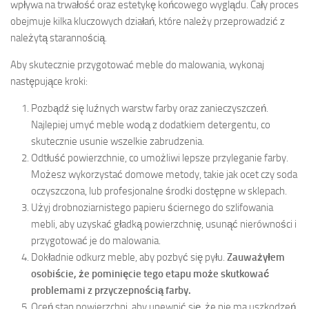
wpływa na trwałość oraz estetykę końcowego wyglądu. Cały proces
obejmuje kilka kluczowych działań, które należy przeprowadzić z
należytą starannością.
Aby skutecznie przygotować meble do malowania, wykonaj
następujące kroki:
Pozbądź się luźnych warstw farby oraz zanieczyszczeń.
Najlepiej umyć meble wodą z dodatkiem detergentu, co
skutecznie usunie wszelkie zabrudzenia.
Odtłuść powierzchnie, co umożliwi lepsze przyleganie farby.
Możesz wykorzystać domowe metody, takie jak ocet czy soda
oczyszczona, lub profesjonalne środki dostępne w sklepach.
Użyj drobnoziarnistego papieru ściernego do szlifowania
mebli, aby uzyskać gładką powierzchnię, usunąć nierówności i
przygotować je do malowania.
Dokładnie odkurz meble, aby pozbyć się pyłu.
Zauważyłem
osobiście, że pominięcie tego etapu może skutkować
problemami z przyczepnością farby.
Oceń stan powierzchni, aby upewnić się, że nie ma uszkodzeń