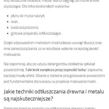
Aby skutecznie odtłuścić meble, warto sięgnąć po różne środki
czyszczące. Oto kilka doskonałych wyborów:
płyny do mycia naczyń,
ocet,
soda oczyszczona,
gotowe preparaty odtłuszczające.
Dzięki odpowiednim metodom można łatwo usunąć tłuszcz oraz
inne zanieczyszczenia, co w rezultacie wpłynie na lepszą jakość
malowania.
Nie zapominaj, aby po użyciu detergentów dokładnie spłukać
powierzchnię.
Taki krok zwiększa przyczepność farby
i zapewnia
bardziej trwały efekt. Dbanie o rzetelne przygotowanie powierzchni
jest fundamentalne dla sukcesu w projekcie malowania mebli.
Jakie techniki odtłuszczania drewna i metalu
są najskuteczniejsze?
Najskuteczniejsze sposoby na odtłuszczanie drewna i metalu