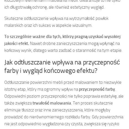
kluczowym elementem malowania mebli. Gwarantuje to nie tylko
ich długotrwałą ochronę, ale również estetyczny wygląd.
Skuteczne odtłuszczenie wpływa na wytrzymałość powłok
malarskich oraz ich sukces w aspekcie wizualnym.
To szczególnie ważne dla tych, którzy pragną uzyskać wysokiej
jakości efekt.
Nawet drobne zanieczyszczenia mogą wpłynąć na
końcowy wynik, dlatego warto zadbać o staranność na tym etapie.
Jak odtłuszczanie wpływa na przyczepność
farby i wygląd końcowego efektu?
Odtłuszczanie powierzchni mebli przed malowaniem to niezwykle
istotny etap, który ma ogromny wpływ na
przyczepność farby
.
Odpowiedni poziom przyczepności nie tylko poprawia estetykę, ale
także zwiększa
trwałość malowania
. Ten proces skutecznie
eliminuje tłuszcz oraz inne zanieczyszczenia, które mogłyby
prowadzić do nierównomiernego rozkładu farby. Gdy powierzchnia
nie jest odpowiednio wygładzona czy czysta, zwiększa się ryzyko