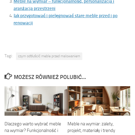
Meble na wymiar – funkcjonalność, personalizacja i
aranżacja przestrzeni
Jak przygotować i pielęgnować stare meble przed i po
renowacji
Tagi:
czym odtłuścić meble przed malowaniem
MOŻESZ RÓWNIEŻ POLUBIĆ…
Dlaczego warto wybrać meble
Meble na wymiar: zalety,
na wymiar? Funkcjonalność i
projekt, materiały i trendy