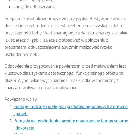
spray do odtłuszczania.
Połączenie alkoholu izopropylowego z gąbką efektywnie zwalcza
tłuszcz i inne zabrudzenia, co jest niezbędne dla uzyskania dobrej
przyczepności farby. Warto pamiętać, że delikatne narzędzia, takie
jak ściereczki i gąbki, zaleca się stosować w połączeniu z
preparatami odtłuszczającymi, aby zminimalizować ryzyko
uszkodzenia mebli.
Odpowiednie przygotowanie powierzchni przed malowaniem jest
kluczowe dla uzyskania estetycznego i funkcjonalnego efektu na
dłużej. Wybór właściwych narzędzi oraz środków chemicznych
znacząco wpływa na jakość malowania.
Powiązane wpisy:
Funkcje, rodzaje i pielęgnacja płotów ogrodowych z drewna
i paneli
Pomysły na oświetlenie ogrodu: nowoczesne lampy solarne
i dekoracje