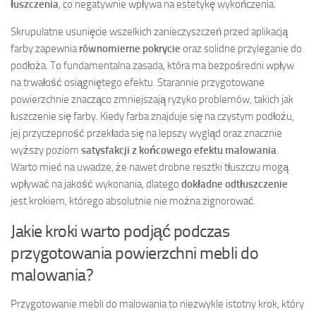
łuszczenia
, co negatywnie wpływa na estetykę wykończenia.
Skrupulatne usunięcie wszelkich zanieczyszczeń przed aplikacją
farby zapewnia
równomierne pokrycie
oraz solidne przyleganie do
podłoża. To fundamentalna zasada, która ma bezpośredni wpływ
na trwałość osiągniętego efektu. Starannie przygotowane
powierzchnie znacząco zmniejszają ryzyko problemów, takich jak
łuszczenie się farby. Kiedy farba znajduje się na czystym podłożu,
jej przyczepność przekłada się na lepszy wygląd oraz znacznie
wyższy poziom
satysfakcji z końcowego efektu malowania
.
Warto mieć na uwadze, że nawet drobne resztki tłuszczu mogą
wpływać na jakość wykonania, dlatego
dokładne odtłuszczenie
jest krokiem, którego absolutnie nie można zignorować.
Jakie kroki warto podjąć podczas
przygotowania powierzchni mebli do
malowania?
Przygotowanie mebli do malowania to niezwykle istotny krok, który