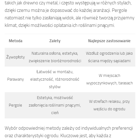
takich jak drewno czy metal, i często występują w różnych stylach,
dzięki czemu można je dopasować do każdej aranżacji. Pergole
natomiast nie tylko zasłaniają widok, ale również tworzą przyjemny
klimat, dzięki możliwości oplatania ich roślinami pnącymi.
Metoda
Zalety
Najlepsze zastosowanie
Naturalna osłona, estetyka,
Wzdłuż ogrodzenia lub jako
Żywopłoty
zwiększenie bioróżnorodności
ściana między sąsiadami
Łatwość w montażu,
W miejscach
Parawany
elastyczność, różnorodność
wypoczynkowych, tarasach
stylów
Estetyka, możliwość
W strefach relaksu, przy
Pergole
zasłonięcia roślinami pnącymi,
wejściu do ogrodu
cień
Wybór odpowiedniej metody zależy od indywidualnych preferencji
oraz charakterystyki ogrodu. Kluczowe jest, aby każda z