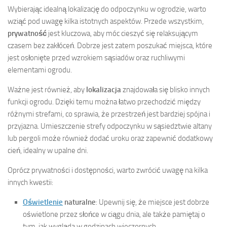
Wybierając idealną lokalizację do odpoczynku w ogrodzie, warto
wziąć pod uwagę kilka istotnych aspektów. Przede wszystkim,
prywatność
jest kluczowa, aby móc cieszyć się relaksującym
czasem bez zakłóceń. Dobrze jest zatem poszukać miejsca, które
jest osłonięte przed wzrokiem sąsiadów oraz ruchliwymi
elementami ogrodu.
Ważne jest również, aby
lokalizacja
znajdowała się blisko innych
funkcji ogrodu. Dzięki temu można łatwo przechodzić między
różnymi strefami, co sprawia, że przestrzeń jest bardziej spójna i
przyjazna. Umieszczenie strefy odpoczynku w sąsiedztwie altany
lub pergoli może również dodać uroku oraz zapewnić dodatkowy
cień, idealny w upalne dni.
Oprócz prywatności i dostępności, warto zwrócić uwagę na kilka
innych kwestii:
Oświetlenie
naturalne
: Upewnij się, że miejsce jest dobrze
oświetlone przez słońce w ciągu dnia, ale także pamiętaj o
tym, jak wygląda w godzinach wieczornych.