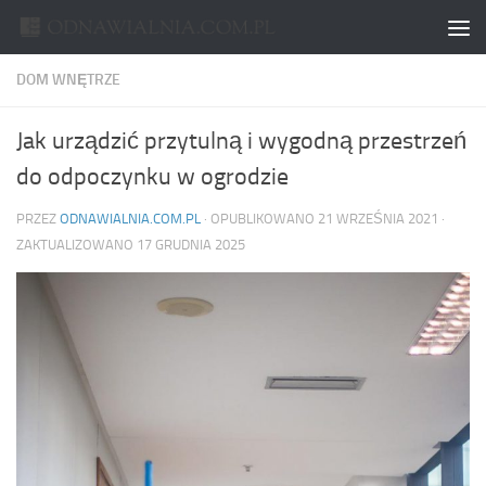
Skip to content
DOM WNĘTRZE
Jak urządzić przytulną i wygodną przestrzeń
do odpoczynku w ogrodzie
PRZEZ
ODNAWIALNIA.COM.PL
· OPUBLIKOWANO
21 WRZEŚNIA 2021
·
ZAKTUALIZOWANO
17 GRUDNIA 2025