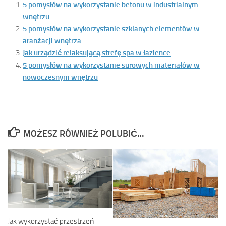
5 pomysłów na wykorzystanie betonu w industrialnym
wnętrzu
5 pomysłów na wykorzystanie szklanych elementów w
aranżacji wnętrza
Jak urządzić relaksującą strefę spa w łazience
5 pomysłów na wykorzystanie surowych materiałów w
nowoczesnym wnętrzu
MOŻESZ RÓWNIEŻ POLUBIĆ…
Jak wykorzystać przestrzeń