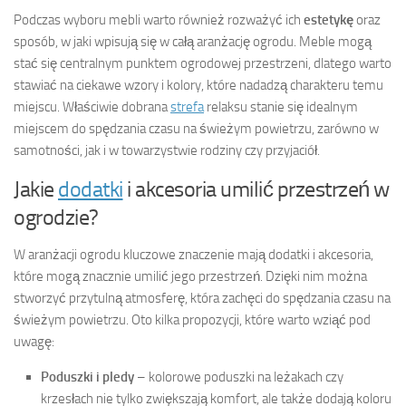
Podczas wyboru mebli warto również rozważyć ich
estetykę
oraz
sposób, w jaki wpisują się w całą aranżację ogrodu. Meble mogą
stać się centralnym punktem ogrodowej przestrzeni, dlatego warto
stawiać na ciekawe wzory i kolory, które nadadzą charakteru temu
miejscu. Właściwie dobrana
strefa
relaksu stanie się idealnym
miejscem do spędzania czasu na świeżym powietrzu, zarówno w
samotności, jak i w towarzystwie rodziny czy przyjaciół.
Jakie
dodatki
i akcesoria umilić przestrzeń w
ogrodzie?
W aranżacji ogrodu kluczowe znaczenie mają dodatki i akcesoria,
które mogą znacznie umilić jego przestrzeń. Dzięki nim można
stworzyć przytulną atmosferę, która zachęci do spędzania czasu na
świeżym powietrzu. Oto kilka propozycji, które warto wziąć pod
uwagę:
Poduszki i pledy
– kolorowe poduszki na leżakach czy
krzesłach nie tylko zwiększają komfort, ale także dodają koloru