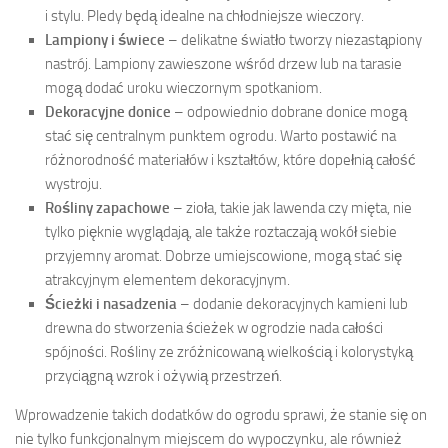
i stylu. Pledy będą idealne na chłodniejsze wieczory.
Lampiony i świece
– delikatne światło tworzy niezastąpiony
nastrój. Lampiony zawieszone wśród drzew lub na tarasie
mogą dodać uroku wieczornym spotkaniom.
Dekoracyjne donice
– odpowiednio dobrane donice mogą
stać się centralnym punktem ogrodu. Warto postawić na
różnorodność materiałów i kształtów, które dopełnią całość
wystroju.
Rośliny zapachowe
– zioła, takie jak lawenda czy mięta, nie
tylko pięknie wyglądają, ale także roztaczają wokół siebie
przyjemny aromat. Dobrze umiejscowione, mogą stać się
atrakcyjnym elementem dekoracyjnym.
Ścieżki i nasadzenia
– dodanie dekoracyjnych kamieni lub
drewna do stworzenia ścieżek w ogrodzie nada całości
spójności. Rośliny ze zróżnicowaną wielkością i kolorystyką
przyciągną wzrok i ożywią przestrzeń.
Wprowadzenie takich dodatków do ogrodu sprawi, że stanie się on
nie tylko funkcjonalnym miejscem do wypoczynku, ale również