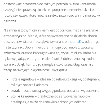
dostosować przestrzeń do różnych potrzeb. W tym kontekście
szczególnie sprawdzą się lekkie i poręczne elementy, takie jak
fotele czy leżaki, które można szybko przenieść w inne miejsce w
ogrodzie.
Nie mniej istotnym czynnikiem jest odporność mebli na
warunki
atmosferyczne
. Meble, które są wystawione na działanie słońca,
deszczu, czy wiatru muszą być wykonane z
materiałów
odpornych
na te czynniki. Dobrym wyborem mogą być meble z tworzyw
sztucznych, drewna impregnowanego, czy aluminium, które nie
tylko wyglądają estetycznie, ale również dobrze znoszą trudne
warunki. Dzięki temu, będą mogły służyć przez długi czas, nie
tracąc na swojej funkcjonalności i wyglądzie.
Fotele ogrodowe
– idealne do relaksu z książką, dostępne w
różnych stylach i kolorach.
Leżaki
– zapewniają wygodę podczas opalania i wypoczynku.
Stoliki kawowe
– praktyczne do serwowania napojów i
przekąsek, a także do ustawienia drobnych dekoracji.