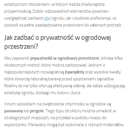
estetycznym otoczeniem, w którym każda chwila będzie
przyjemnością. Dobór odpowiednich elementów powinien
uwzględniać zarówno
styl
ogrodu, jak i osobiste preferencje, co
pozwoli na pełne zaadaptowanie przestrzeni do własnych potrzeb.
Jak zadbać o prywatność w ogrodowej
przestrzeni?
Aby zapewnić
prywatność w ogrodowej przestrzeni
, istnieje kilka
skutecznych metod, które można zastosować. Jednym z
najpopularniejszych rozwiązań są
żywopłoty
oraz wysokie kwiaty,
które stworzą naturalną barierę przed spojrzeniami sąsiadów.
Rośliny te nie tylko oferują efektywną osłonę, ale także wzbogacają
estetykę ogrodu, dodając mu koloru i życia.
Innym sposobem na zwiększenie intymności w ogrodzie są
parawany
lub
pergole
. Tego typu struktury można umieścić w
strategicznych miejscach, na przykład w pobliżu miejsc do
wypoczynku. Parawany mogą być wykonane z różnych materiałów,