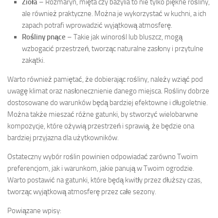
Zioła
– Rozmaryn, mięta czy bazylia to nie tylko piękne rośliny,
ale również praktyczne. Można je wykorzystać w kuchni, a ich
zapach potrafi wprowadzić wyjątkową atmosferę.
Rośliny pnące
– Takie jak winorośl lub bluszcz, mogą
wzbogacić przestrzeń, tworząc naturalne zasłony i przytulne
zakątki.
Warto również pamiętać, że dobierając rośliny, należy wziąć pod
uwagę klimat oraz nasłonecznienie danego miejsca. Rośliny dobrze
dostosowane do warunków będą bardziej efektowne i długoletnie.
Można także mieszać różne gatunki, by stworzyć wielobarwne
kompozycje, które ożywią przestrzeń i sprawią, że będzie ona
bardziej przyjazna dla użytkowników.
Ostateczny wybór roślin powinien odpowiadać zarówno Twoim
preferencjom, jak i warunkom, jakie panują w Twoim ogrodzie.
Warto postawić na gatunki, które będą kwitły przez dłuższy czas,
tworząc wyjątkową atmosferę przez całe sezony.
Powiązane wpisy: