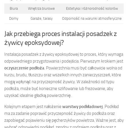
Biura
Wnętrza biurowe
Estetyka i różnorodność kolorów
Domy
Garaże, tarasy
Odporność na warunki atmosferyczne
Jak przebiega proces instalacji posadzek z
żywicy epoksydowej?
Instalacja posadzek z żywicy epoksydowej to proces, który wymaga
odpowiedniego przygotowania i podejścia. Pierwszym krokiem jest
oczyszczenie podłoża
. Powierzchnia musi być całkowicie wolna od
kurzu, brudu, tłuszczu oraz wszelkich innych zanieczyszczeń, które
mogą wpłynąć na przyczepność żywicy. W zależności od typu
podłoża, może być konieczne szlifowanie lub frezowanie, aby
uzyskać idealnie gładką powierzchnię.
Kolejnym etapem jest nałożenie
warstwy podkładowej
. Podkład
ma za zadanie poprawić przyczepność żywicy do podłoża oraz
zapobiegać pojawieniu się pęcherzyków powietrza. Ważne jest, aby
wybrać odpowiedni podkład, zgodny z rodzajem podłoża oraz z