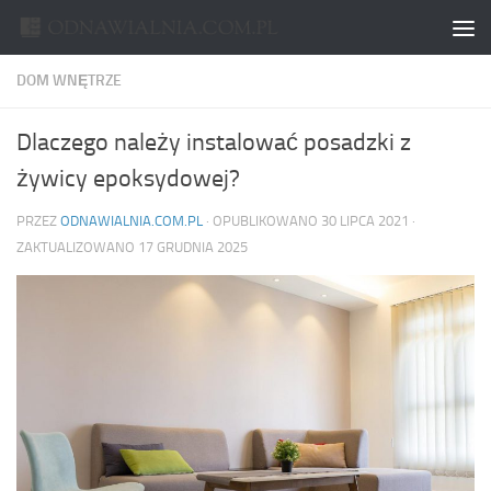
Skip to content
DOM WNĘTRZE
Dlaczego należy instalować posadzki z
żywicy epoksydowej?
PRZEZ
ODNAWIALNIA.COM.PL
· OPUBLIKOWANO
30 LIPCA 2021
·
ZAKTUALIZOWANO
17 GRUDNIA 2025