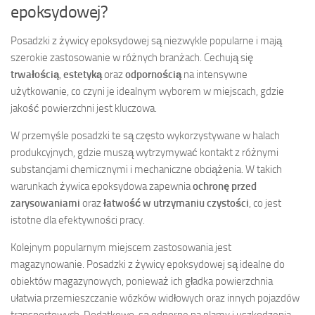
epoksydowej?
Posadzki z żywicy epoksydowej są niezwykle popularne i mają
szerokie zastosowanie w różnych branżach. Cechują się
trwałością
,
estetyką
oraz
odpornością
na intensywne
użytkowanie, co czyni je idealnym wyborem w miejscach, gdzie
jakość powierzchni jest kluczowa.
W przemyśle posadzki te są często wykorzystywane w halach
produkcyjnych, gdzie muszą wytrzymywać kontakt z różnymi
substancjami chemicznymi i mechaniczne obciążenia. W takich
warunkach żywica epoksydowa zapewnia
ochronę przed
zarysowaniami
oraz
łatwość w utrzymaniu czystości
, co jest
istotne dla efektywności pracy.
Kolejnym popularnym miejscem zastosowania jest
magazynowanie. Posadzki z żywicy epoksydowej są idealne do
obiektów magazynowych, ponieważ ich gładka powierzchnia
ułatwia przemieszczanie wózków widłowych oraz innych pojazdów
transportowych. Dodatkowo, są odporne na plamy i uszkodzenia,