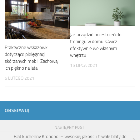
Jak urządzić przestrzeń do
treningu w domu: Ćwicz
Praktyczne wskazówki
efektywnie we własnym
dotyczące pielęgnacji
wnętrzu
skórzanych mebli: Zachowaj
15 LIPCA 2021
ich piękno na lata
6 LUTEGO 2021
OBSERWUJ:
NASTĘPNY POST
Blat kuchenny Kronopol – wysokiej jakości i trwałe blaty do