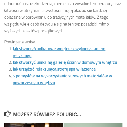
odporności na uszkodzenia, chemikalia i wysokie temperatury oraz
łatwości w utrzymaniu czystości, mogą okazać się bardziej
opłacalne w porównaniu do tradycyjnych materiałów. Z tego
względu wiele osób decyduje się na ten typ posadzki, mimo
wyższych kosztów początkowych.
Powiązane wpisy:
Jak stworzyć unikatowe wnętrze z wykorzystaniem
recyklingu
Jak stworzyć unikalną galerię ścian w domowym wnętrzu
Jak urządzić relaksującą strefę spa w łazience
5 pomysłów na wykorzystanie surowych materiałów w
nowoczesnym wnętrzu
MOŻESZ RÓWNIEŻ POLUBIĆ…