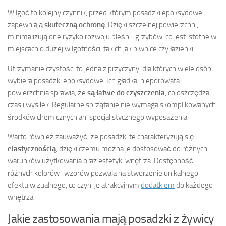
Wilgoć to kolejny czynnik, przed którym posadzki epoksydowe
zapewniają
skuteczną ochronę
. Dzięki szczelnej powierzchni,
minimalizują one ryzyko rozwoju pleśni i grzybów, co jest istotne w
miejscach o dużej wilgotności, takich jak piwnice czy łazienki.
Utrzymanie czystości to jedna z przyczyny, dla których wiele osób
wybiera posadzki epoksydowe. Ich gładka, nieporowata
powierzchnia sprawia, że
są łatwe do czyszczenia
, co oszczędza
czas i wysiłek. Regularne sprzątanie nie wymaga skomplikowanych
środków chemicznych ani specjalistycznego wyposażenia.
Warto również zauważyć, że posadzki te charakteryzują się
elastycznością
, dzięki czemu można je dostosować do różnych
warunków użytkowania oraz estetyki wnętrza. Dostępność
różnych kolorów i wzorów pozwala na stworzenie unikalnego
efektu wizualnego, co czyni je atrakcyjnym
dodatkiem
do każdego
wnętrza.
Jakie zastosowania mają posadzki z żywicy