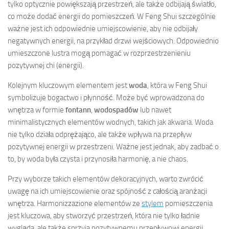
tylko optycznie powiększają przestrzeń, ale także odbijają światło,
co może dodać energii do pomieszczeń. W Feng Shui szczególnie
ważne jest ich odpowiednie umiejscowienie, aby nie odbijały
negatywnych energii, na przykład drzwi wejściowych. Odpowiednio
umieszczone lustra mogą pomagać w rozprzestrzenieniu
pozytywnej chi (energii).
Kolejnym kluczowym elementem jest
woda
, która w Feng Shui
symbolizuje bogactwo i płynność. Może być wprowadzona do
wnętrza w formie
fontann
,
wodospadów
lub nawet
minimalistycznych elementów wodnych, takich jak akwaria. Woda
nie tylko działa odprężająco, ale także wpływa na przepływ
pozytywnej energii w przestrzeni. Ważne jest jednak, aby zadbać o
to, by woda była czysta i przynosiła harmonię, a nie chaos.
Przy wyborze takich elementów dekoracyjnych, warto zwrócić
uwagę na ich umiejscowienie oraz spójność z całością aranżacji
wnętrza. Harmonizzazione elementów ze
stylem
pomieszczenia
jest kluczowa, aby stworzyć przestrzeń, która nie tylko ładnie
wygląda, ale także sprzyja pozytywnemu przepływowi energii.