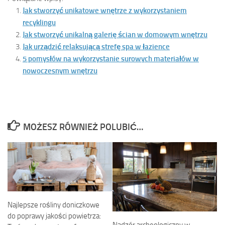
Jak stworzyć unikatowe wnętrze z wykorzystaniem
recyklingu
Jak stworzyć unikalną galerię ścian w domowym wnętrzu
Jak urządzić relaksującą strefę spa w łazience
5 pomysłów na wykorzystanie surowych materiałów w
nowoczesnym wnętrzu
MOŻESZ RÓWNIEŻ POLUBIĆ…
Najlepsze rośliny doniczkowe
do poprawy jakości powietrza: