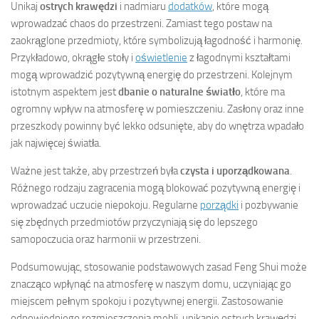
Unikaj
ostrych krawędzi
i nadmiaru
dodatków
, które mogą
wprowadzać chaos do przestrzeni. Zamiast tego postaw na
zaokrąglone przedmioty, które symbolizują łagodność i harmonię.
Przykładowo, okrągłe stoły i
oświetlenie
z łagodnymi kształtami
mogą wprowadzić pozytywną energię do przestrzeni. Kolejnym
istotnym aspektem jest
dbanie o naturalne światło
, które ma
ogromny wpływ na atmosferę w pomieszczeniu. Zasłony oraz inne
przeszkody powinny być lekko odsunięte, aby do wnętrza wpadało
jak najwięcej światła.
Ważne jest także, aby przestrzeń była
czysta i uporządkowana
.
Różnego rodzaju zagracenia mogą blokować pozytywną energię i
wprowadzać uczucie niepokoju. Regularne
porządki
i pozbywanie
się zbędnych przedmiotów przyczyniają się do lepszego
samopoczucia oraz harmonii w przestrzeni.
Podsumowując, stosowanie podstawowych zasad Feng Shui może
znacząco wpłynąć na atmosferę w naszym domu, uczyniając go
miejscem pełnym spokoju i pozytywnej energii. Zastosowanie
odpowiedniego rozmieszczenia mebli, unikanie ostrych krawędzi