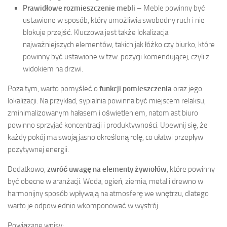
Prawidłowe rozmieszczenie mebli
– Meble powinny być
ustawione w sposób, który umożliwia swobodny ruch i nie
blokuje przejść. Kluczowa jest także lokalizacja
najważniejszych elementów, takich jak łóżko czy biurko, które
powinny być ustawione w tzw. pozycji komendującej, czyli z
widokiem na drzwi.
Poza tym, warto pomyśleć o
funkcji pomieszczenia
oraz jego
lokalizacji. Na przykład, sypialnia powinna być miejscem relaksu,
zminimalizowanym hałasem i oświetleniem, natomiast biuro
powinno sprzyjać koncentracji i produktywności. Upewnij się, że
każdy pokój ma swoją jasno określoną rolę, co ułatwi przepływ
pozytywnej energii.
Dodatkowo,
zwróć uwagę na elementy żywiołów
, które powinny
być obecne w aranżacji. Woda, ogień, ziemia, metal i drewno w
harmonijny sposób wpływają na atmosferę we wnętrzu, dlatego
warto je odpowiednio wkomponować w wystrój.
Powiązane wpisy: