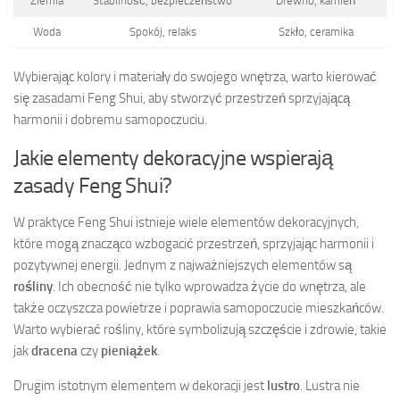
Ziemia
Stabilność, bezpieczeństwo
Drewno, kamień
Woda
Spokój, relaks
Szkło, ceramika
Wybierając kolory i materiały do swojego wnętrza, warto kierować
się zasadami Feng Shui, aby stworzyć przestrzeń sprzyjającą
harmonii i dobremu samopoczuciu.
Jakie elementy dekoracyjne wspierają
zasady Feng Shui?
W praktyce Feng Shui istnieje wiele elementów dekoracyjnych,
które mogą znacząco wzbogacić przestrzeń, sprzyjając harmonii i
pozytywnej energii. Jednym z najważniejszych elementów są
rośliny
. Ich obecność nie tylko wprowadza życie do wnętrza, ale
także oczyszcza powietrze i poprawia samopoczucie mieszkańców.
Warto wybierać rośliny, które symbolizują szczęście i zdrowie, takie
jak
dracena
czy
pieniążek
.
Drugim istotnym elementem w dekoracji jest
lustro
. Lustra nie