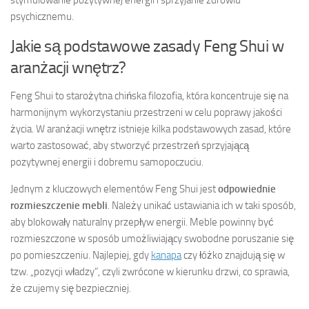
stymulowanie pozytywnej energii i sprzyjanie zdrowiu
psychicznemu.
Jakie są podstawowe zasady Feng Shui w
aranżacji wnętrz?
Feng Shui to starożytna chińska filozofia, która koncentruje się na
harmonijnym wykorzystaniu przestrzeni w celu poprawy jakości
życia. W aranżacji wnętrz istnieje kilka podstawowych zasad, które
warto zastosować, aby stworzyć przestrzeń sprzyjającą
pozytywnej energii i dobremu samopoczuciu.
Jednym z kluczowych elementów Feng Shui jest
odpowiednie
rozmieszczenie mebli
. Należy unikać ustawiania ich w taki sposób,
aby blokowały naturalny przepływ energii. Meble powinny być
rozmieszczone w sposób umożliwiający swobodne poruszanie się
po pomieszczeniu. Najlepiej, gdy
kanapa
czy łóżko znajdują się w
tzw. „pozycji władzy”, czyli zwrócone w kierunku drzwi, co sprawia,
że czujemy się bezpieczniej.