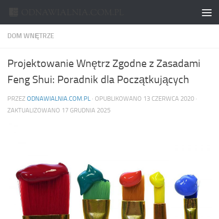
Skip to content
DOM WNĘTRZE
Projektowanie Wnętrz Zgodne z Zasadami
Feng Shui: Poradnik dla Początkujących
PRZEZ
ODNAWIALNIA.COM.PL
· OPUBLIKOWANO
13 CZERWCA 2020
·
ZAKTUALIZOWANO
17 GRUDNIA 2025