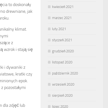
jęcia to doskonały
kwiecień 2021
wno drewniane, jak
uroku.
marzec 2021
nikalny klimat.
luty 2021
snymi
styczeń 2021
szące z
ą wzrok i stają się
grudzień 2020
listopad 2020
ki i dywaniki z
październik 2020
iatowe, kratki czy
 minionych epok.
wrzesień 2020
 z pozostałymi
sierpień 2020
 dla zdjęć lub
lipiec 2020