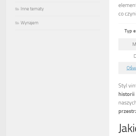
element
Inne tematy
co czyn
Wynajem
Typ 
M
Oświ
Styl vin
historii
naszyc
przestr
Jak