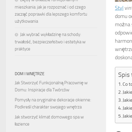
mieszkania: jak je rozpoznać i od czego
Styl
vin
zacząć poprawki dla lepszego komfortu
domu odr
użytkowania
można s
odpowie
Jak wybrać wykładzinę na schody:
harmoni
trwałość, bezpieczeństwo i estetyka w
wnętrzu
praktyce
doskona
Spis 
DOM I WNĘTRZE
Jak Stworzyć Funkcjonalną Pracownię w
Co t
Domu: Inspiracje dla Twórców
Jaki
Pomysły na oryginalne dekoracje okienne:
Jaki
Podkreśl charakter swojego wnętrza
Jaki
Jaki
Jak stworzyć klimat domowego spa w
łazience