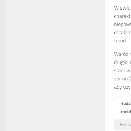
W stylu
charakt
niepowt
detalam
trend.
Wśród m
drugiej
stanowi
zwrócić
aby uzy
Rodz
mebl
Krzes