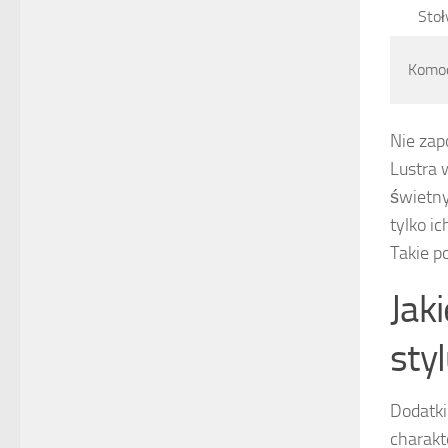
Stoł
Komo
Nie zap
Lustra 
świetny
tylko i
Takie p
Jak
sty
Dodatki
charakt