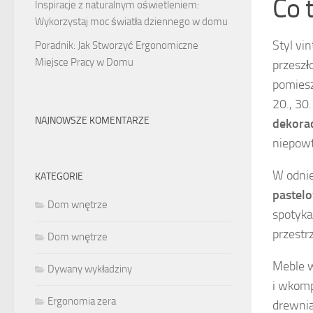
Co 
Inspiracje z naturalnym oświetleniem:
Wykorzystaj moc światła dziennego w domu
Styl vi
Poradnik: Jak Stworzyć Ergonomiczne
Miejsce Pracy w Domu
przeszł
pomieszc
20., 30
NAJNOWSZE KOMENTARZE
dekorac
niepowt
W odnie
KATEGORIE
pastelo
Dom wnętrze
spotyka
przestr
Dom wnętrze
Meble w
Dywany wykładziny
i wkomp
Ergonomia zera
drewnia