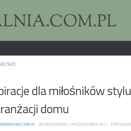
NĘTRZE
piracje dla miłośników styl
ranżacji domu
DNAWIALNIA.COM.PL
· OPUBLIKOWANO
2 PAŹDZIERNIKA 2021
· ZAKTUALI