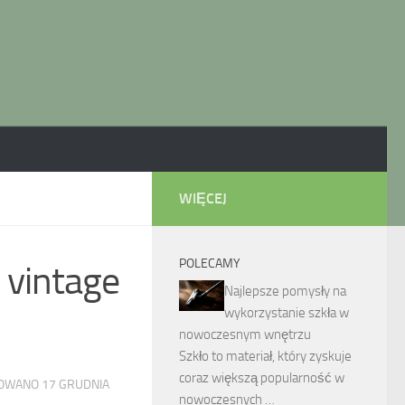
WIĘCEJ
POLECAMY
u vintage
Najlepsze pomysły na
wykorzystanie szkła w
nowoczesnym wnętrzu
Szkło to materiał, który zyskuje
coraz większą popularność w
ZOWANO
17 GRUDNIA
nowoczesnych …