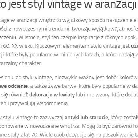
to jest styl vintage w aranżacj
ntage w aranżacji wnętrz to wyjątkowy sposób na łączenie 
ości z nowoczesnymi trendami, tworząc wyjątkową atmosf
zeniu. W istocie, styl ten czerpie inspiracje z różnych epok, 
. i 60. XX wieku. Kluczowym elementem stylu vintage jest
uży
ji
, które były popularne w minionych latach, a które nadaj
arzalny charakter.
sieniu do stylu vintage, niezwykle ważny jest dobór kolorów
we odcienie
, a także żywe barwy, które były popularne w da
 się również
dekoracje w kwiaty
lub inne wzory, które dod
zeń i przywołują wspomnienia.
 stylu vintage to zazwyczaj
antyki lub starocie
, które zost
onowane w nowoczesne wnętrza. Mogą to być zarówno fotele
ne stoły z lat 70. Wiele osób decyduje się na poszukiwanie t