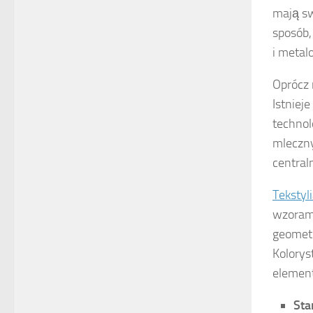
mają sw
sposób,
i metal
Oprócz 
Istniej
technol
mleczny
centra
Tekstyl
wzorami
geometr
Kolorys
element
Sta