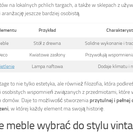
ów na lokalnych pchlich targach, a także w sklepach z uży
i aranżację jeszcze bardziej osobistą.
elementu
Przykład
Charakterys
eble
Stół z drewna
Solidne wykonanie i tra
Deco
Kwiatowe zasłony
Przywołują wspomnienia 
etlenie
Lampa naftowa
Dodaje klimatu i n
tage to nie tylko estetyka, ale również filozofia, która podkr
i osobistych wspomnień związanych z przedmiotami, które
h domów. Daje to możliwość stworzenia
przytulnej i pełnej
zeni
, w której każdy element ma swoją historię.
ie meble wybrać do stylu vint