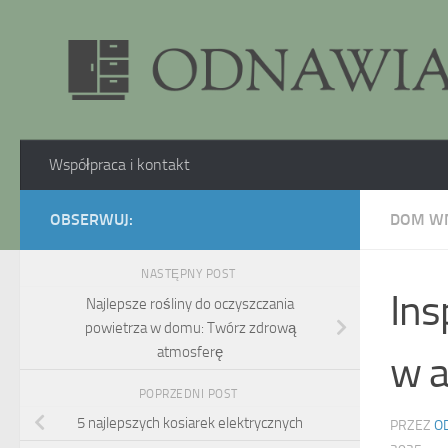
Skip to content
Współpraca i kontakt
OBSERWUJ:
DOM W
NASTĘPNY POST
Ins
Najlepsze rośliny do oczyszczania
powietrza w domu: Twórz zdrową
atmosferę
w a
POPRZEDNI POST
5 najlepszych kosiarek elektrycznych
PRZEZ
O