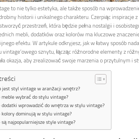
tage to nie tylko estetyka, ale także sposób na wprowadzen
obiny historii i unikalnego charakteru. Czerpiąc inspiracje z 
tworzyć przestrzeń, która będzie pełna nostalgii i osobiste
dnich mebli, dodatków oraz kolorów ma kluczowe znaczenie 
jnego efektu. W artykule odkryjesz, jak w łatwy sposób na
 vintage’owego sznytu, łącząc różnorodne elementy z różn
ła okazja, aby zrealizować swoje marzenia o przytulnym i 
treści
o jest styl vintage w aranżacji wnętrz?
e meble wybrać do stylu vintage?
e dodatki wprowadzić do wnętrza w stylu vintage?
e kolory dominują w stylu vintage?
e są najpopularniejsze style vintage?