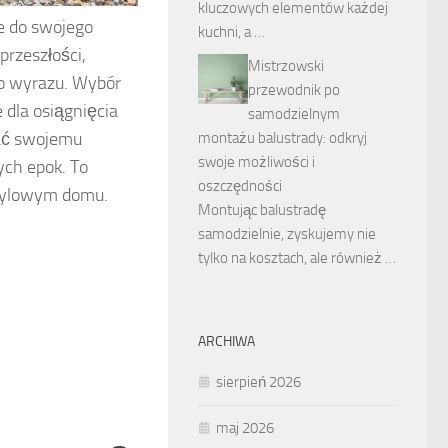
kluczowych elementów każdej
ie do swojego
kuchni, a …
przeszłości,
Mistrzowski
go wyrazu. Wybór
przewodnik po
dla osiągnięcia
samodzielnym
dać swojemu
montażu balustrady: odkryj
swoje możliwości i
ych epok. To
oszczędności
stylowym domu.
Montując balustradę
samodzielnie, zyskujemy nie
tylko na kosztach, ale również …
ARCHIWA
sierpień 2026
maj 2026