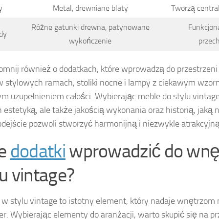
y
Metal, drewniane blaty
Tworzą central
Różne gatunki drewna, patynowane
Funkcjona
dy
wykończenie
przec
omnij również o dodatkach, które wprowadzą do przestrzeni
w stylowych ramach, stoliki nocne i lampy z ciekawym wzo
m uzupełnieniem całości. Wybierając meble do stylu vintage, 
ch estetyką, ale także jakością wykonania oraz historią, jaką 
odejście pozwoli stworzyć harmonijną i niezwykle atrakcyjną
ie
dodatki
wprowadzić do wnę
lu vintage?
 w stylu vintage to istotny element, który nadaje wnętrzom
er. Wybierając elementy do aranżacji, warto skupić się na p