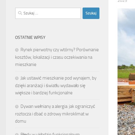
2025
Szukaj:
OSTATNIE WPISY
Rynek pierwotny czy wtórny? Porównanie
kosztów, lokalizacji i czasu oczekiwania na
mieszkanie
Jak ustawić mieszkanie pod wynajem, by
dzięki aranżacji i światłu wydawało się
większe i bardziej funkcjonalne
Dywan wełniany a alergia: jak ograniczyć
roztocza i dbać o zdrowy mikroklimat w
domu
Błędy w układzie funkcjonalnym