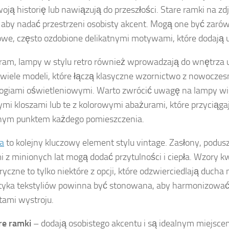
oją historię lub nawiązują do przeszłości. Stare ramki na zd
 aby nadać przestrzeni osobisty akcent. Mogą one być zaró
owe, często ozdobione delikatnymi motywami, które dodają 
ram, lampy w stylu retro również wprowadzają do wnętrza u
e wiele modeli, które łączą klasyczne wzornictwo z nowocze
ogiami oświetleniowymi. Warto zwrócić uwagę na lampy wi
mi kloszami lub te z kolorowymi abażurami, które przyciągaj
lnym punktem każdego pomieszczenia.
ia
to kolejny kluczowy element stylu vintage. Zasłony, podusz
 z minionych lat mogą dodać przytulności i ciepła. Wzory kw
yczne to tylko niektóre z opcji, które odzwierciedlają ducha
tyka tekstyliów powinna być stonowana, aby harmonizować
ami wystroju.
re ramki
– dodają osobistego akcentu i są idealnym miejscem