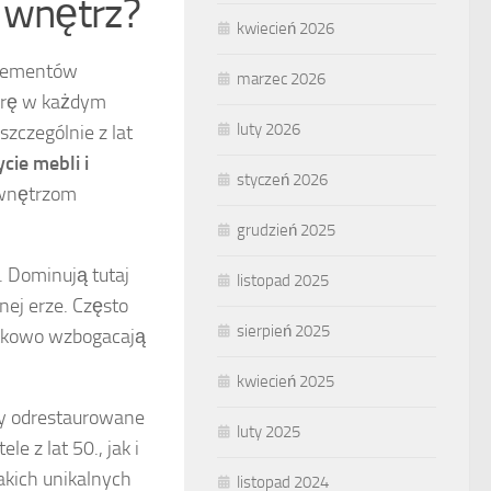
i wnętrz?
kwiecień 2026
elementów
marzec 2026
erę w każdym
luty 2026
szczególnie z lat
cie mebli i
styczeń 2026
ą wnętrzom
grudzień 2025
. Dominują tutaj
listopad 2025
nej erze. Często
sierpień 2025
atkowo wzbogacają
kwiecień 2025
ały odrestaurowane
luty 2025
 z lat 50., jak i
akich unikalnych
listopad 2024