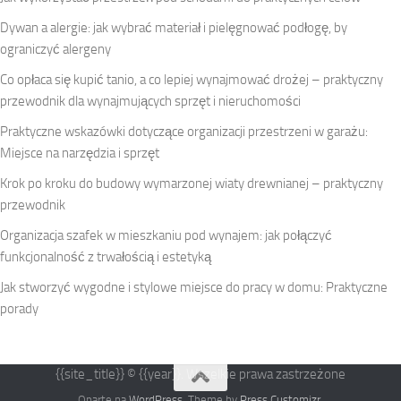
Dywan a alergie: jak wybrać materiał i pielęgnować podłogę, by
ograniczyć alergeny
Co opłaca się kupić tanio, a co lepiej wynajmować drożej – praktyczny
przewodnik dla wynajmujących sprzęt i nieruchomości
Praktyczne wskazówki dotyczące organizacji przestrzeni w garażu:
Miejsce na narzędzia i sprzęt
Krok po kroku do budowy wymarzonej wiaty drewnianej – praktyczny
przewodnik
Organizacja szafek w mieszkaniu pod wynajem: jak połączyć
funkcjonalność z trwałością i estetyką
Jak stworzyć wygodne i stylowe miejsce do pracy w domu: Praktyczne
porady
{{site_title}} © {{year}}. Wszelkie prawa zastrzeżone
Oparte na
WordPress
. Theme by
Press Customizr
.