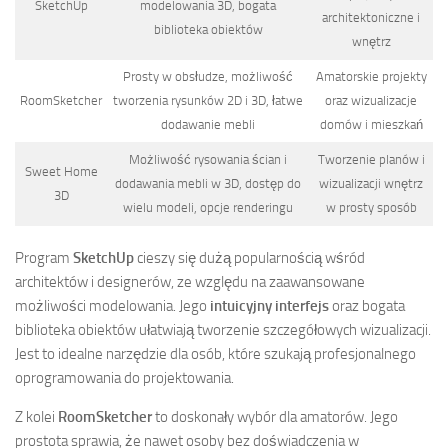
SketchUp
modelowania 3D, bogata
architektoniczne i
biblioteka obiektów
wnętrz
Prosty w obsłudze, możliwość
Amatorskie projekty
RoomSketcher
tworzenia rysunków 2D i 3D, łatwe
oraz wizualizacje
dodawanie mebli
domów i mieszkań
Możliwość rysowania ścian i
Tworzenie planów i
Sweet Home
dodawania mebli w 3D, dostęp do
wizualizacji wnętrz
3D
wielu modeli, opcje renderingu
w prosty sposób
Program
SketchUp
cieszy się dużą popularnością wśród
architektów i designerów, ze względu na zaawansowane
możliwości modelowania. Jego
intuicyjny interfejs
oraz bogata
biblioteka obiektów ułatwiają tworzenie szczegółowych wizualizacji.
Jest to idealne narzędzie dla osób, które szukają profesjonalnego
oprogramowania do projektowania.
Z kolei
RoomSketcher
to doskonały wybór dla amatorów. Jego
prostota sprawia, że nawet osoby bez doświadczenia w