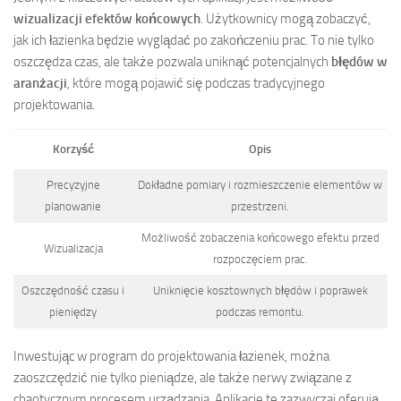
wizualizacji efektów końcowych
. Użytkownicy mogą zobaczyć,
jak ich łazienka będzie wyglądać po zakończeniu prac. To nie tylko
oszczędza czas, ale także pozwala uniknąć potencjalnych
błędów w
aranżacji
, które mogą pojawić się podczas tradycyjnego
projektowania.
Korzyść
Opis
Precyzyjne
Dokładne pomiary i rozmieszczenie elementów w
planowanie
przestrzeni.
Możliwość zobaczenia końcowego efektu przed
Wizualizacja
rozpoczęciem prac.
Oszczędność czasu i
Uniknięcie kosztownych błędów i poprawek
pieniędzy
podczas remontu.
Inwestując w program do projektowania łazienek, można
zaoszczędzić nie tylko pieniądze, ale także nerwy związane z
chaotycznym procesem urządzania. Aplikacje te zazwyczaj oferują