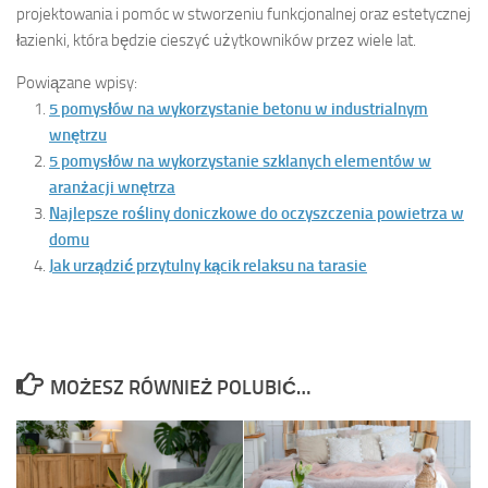
projektowania i pomóc w stworzeniu funkcjonalnej oraz estetycznej
łazienki, która będzie cieszyć użytkowników przez wiele lat.
Powiązane wpisy:
5 pomysłów na wykorzystanie betonu w industrialnym
wnętrzu
5 pomysłów na wykorzystanie szklanych elementów w
aranżacji wnętrza
Najlepsze rośliny doniczkowe do oczyszczenia powietrza w
domu
Jak urządzić przytulny kącik relaksu na tarasie
MOŻESZ RÓWNIEŻ POLUBIĆ…