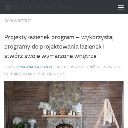
Skip to content
DOM WNĘTRZE
Projekty łazienek program – wykorzystaj
programy do projektowania łazienek i
stwórz swoje wymarzone wnętrze
PRZEZ
ODNAWIALNIA.COM.PL
· OPUBLIKOWANO
13 PAŹDZIERNIKA 2020
·
ZAKTUALIZOWANO
17 GRUDNIA 2025