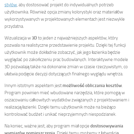
stylów
, aby dostosować projekt do indywidualnych potrzeb
użytkownika. Również opcja zmiany kolorystyki oraz materiałów
wykorzystywanych w projektowanych elementach jest niezwykle
przydatna.
Wizualizacja w
3D
to jeden z najważniejszych aspektów, który
pozwala na realistyczne przedstawienie projektu. Dzięki tej funkcji
użytkownik może dokładnie zobaczyć, jak jego łazienka będzie
wyglądać po zakończeniu prac budowlanych. Interaktywne modele
3D pozwalają także na dokonanie zmian w czasie rzeczywistym, co
ułatwia podjęcie decyzji dotyczących finalnego wyglądu wnętrza.
Innym istotnym aspektem jest
możliwość obliczania kosztów
.
Program powinien mieć wbudowane narzędzia, które pomogą w
oszacowaniu całkowitych wydatków związanych z projektowaniem i
realizacją łazienki. Dzięki temu użytkownik może na bieżąco
kontrolować budżet i unikać nieprzyjemnych niespodzianek.
Na koniec, ważne jest, aby program miał opcje
dostosowywania
wymiarów pomieszczenia
. Dzięki temu możemy z łatwością