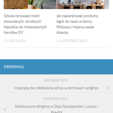
Sztuka renowacji mebli
Jak zaaranżować przytulny
drewnianych: od starych
kącik do nauki w domu:
klasyków do nowoczesnych
Motywuj i inspiruj swoje
trendów DIY
dziecko
12 LIPCA 2023
12 LISTOPADA 2020
OBSERWUJ:
NASTĘPNY POST
Inspiracje dla miłośników sztuki w domowym wnętrzu
POPRZEDNI POST
Ekskluzywne Wnętrze w Stylu Nowojorskim: Luksus i
Prestiż