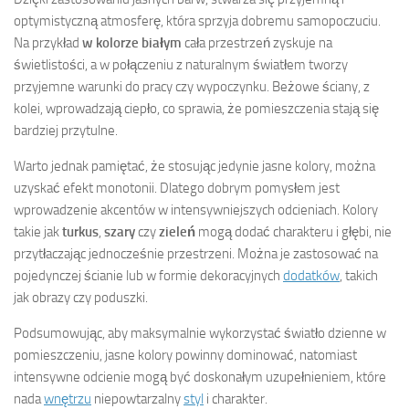
optymistyczną atmosferę, która sprzyja dobremu samopoczuciu.
Na przykład
w kolorze białym
cała przestrzeń zyskuje na
świetlistości, a w połączeniu z naturalnym światłem tworzy
przyjemne warunki do pracy czy wypoczynku. Beżowe ściany, z
kolei, wprowadzają ciepło, co sprawia, że pomieszczenia stają się
bardziej przytulne.
Warto jednak pamiętać, że stosując jedynie jasne kolory, można
uzyskać efekt monotonii. Dlatego dobrym pomysłem jest
wprowadzenie akcentów w intensywniejszych odcieniach. Kolory
takie jak
turkus
,
szary
czy
zieleń
mogą dodać charakteru i głębi, nie
przytłaczając jednocześnie przestrzeni. Można je zastosować na
pojedynczej ścianie lub w formie dekoracyjnych
dodatków
, takich
jak obrazy czy poduszki.
Podsumowując, aby maksymalnie wykorzystać światło dzienne w
pomieszczeniu, jasne kolory powinny dominować, natomiast
intensywne odcienie mogą być doskonałym uzupełnieniem, które
nada
wnętrzu
niepowtarzalny
styl
i charakter.