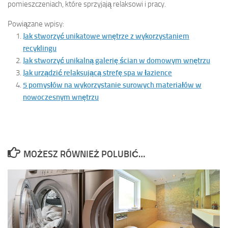
pomieszczeniach, które sprzyjają relaksowi i pracy.
Powiązane wpisy:
Jak stworzyć unikatowe wnętrze z wykorzystaniem
recyklingu
Jak stworzyć unikalną galerię ścian w domowym wnętrzu
Jak urządzić relaksującą strefę spa w łazience
5 pomysłów na wykorzystanie surowych materiałów w
nowoczesnym wnętrzu
MOŻESZ RÓWNIEŻ POLUBIĆ…