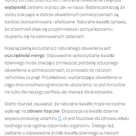
Oprócz korzyści psychicznych, naturalne oświetlenie zwiększa
wydajność
zarówno w pracy, jak i w nauce. Badania pokazują, że
osoby pracujące w dobrze oświetlonych pomieszczeniach są
bardziej skoncentrowane i efektywne. Naturalne światło sprawia,
że przestrzeń staje się przyjemniejsza i sprzyja lepszemu
skupieniu się na wykonywanych zadaniach.
Kolejną zaletą korzystania z naturalnego oświetlenia jest
oszczędność energii
. Odpowiednie wykorzystanie światła
dziennego może znacząco zmniejszyć potrzebę sztucznego
oświetlenia w pomieszczeniach, co prowadzi do niższych
rachunków za prąd. Przykładowo, wystarczające oświetlenie w
ciągu dnia umożliwia ograniczenie użycia lamp, co jest korzystne
nie tylko dla naszego portfela, ale również dla środowiska.
Warto również zauważyć, że naturalne światło może korzystnie
wpłynąć na
zdrowie fizyczne
. Ekspozycja na światło dzienne
wspiera produkcję witaminy
D
, co jest kluczowe dla zdrowia układu
kostnego oraz ogólnej odporności organizmu. Dlatego też,
zadbanie o odpowiednie źródło światła dziennego w naszych