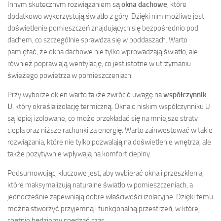
Innym skutecznym rozwiązaniem są
okna dachowe
, które
dodatkowo wykorzystują światło z góry. Dzięki nim możliwe jest
doświetlenie pomieszczeń znajdujących się bezpośrednio pod
dachem, co szczególnie sprawdza się w poddaszach. Warto
pamiętać, że okna dachowe nie tylko wprowadzają światło, ale
również poprawiają wentylację, co jest istotne w utrzymaniu
świeżego powietrza w pomieszczeniach.
Przy wyborze okien warto także zwrócić uwagę na
współczynnik
U
, który określa izolację termiczną. Okna o niskim współczynniku U
są lepiej izolowane, co może przekładać się na mniejsze straty
ciepła oraz niższe rachunki za energię. Warto zainwestować w takie
rozwiązania, które nie tylko pozwalają na doświetlenie wnętrza, ale
także pozytywnie wpływają na komfort cieplny.
Podsumowując, kluczowe jest, aby wybierać okna i przeszklenia,
które maksymalizują naturalne światło w pomieszczeniach, a
jednocześnie zapewniają dobre właściwości izolacyjne. Dzięki temu
można stworzyć przyjemną i funkcjonalną przestrzeń, w której
chętnie będziemy spędzać czas.