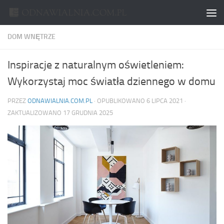
Skip to content
DOM WNĘTRZE
Inspiracje z naturalnym oświetleniem:
Wykorzystaj moc światła dziennego w domu
PRZEZ
ODNAWIALNIA.COM.PL
· OPUBLIKOWANO
6 LIPCA 2021
·
ZAKTUALIZOWANO
17 GRUDNIA 2025