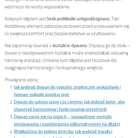
wzorniczo do reszty wyposażenia.
Kolejnym błędem jest
brak podkładki antypoślizgowej
. Taki
dodatkowy element zabezpiecza dywan przed przesuwaniem się,
co zwiększa komfort oraz bezpieczeństwo w użytkowaniu.
Nie zapominaj również o
kształcie dywanu
. Dopasuj go do stołu –
dywan o nieodpowiednim kształcie może zniekształcać wizualną
harmonię aranżacji. Unikanie tych błędów jest kluczowe dla
osiągnięcia harmonijnego i funkcjonalnego wnętrza.
Powiązane wpisy:
Jak wybrać dywan do sypialni: praktyczne wskazówki i
typowe pułapki aranżacyjne
Dywan do salonu jasny czy ciemny: jak dobrać kolor, aby
stworzyć harmonijną i funkcjonalną przestrzeń
Dywan zwija się na rogach – sprawdzone metody
prostowania i zapobiegania odkształceniom na dłużej
Wykładzina do pokoju dziecka: jak wybrać trwały i