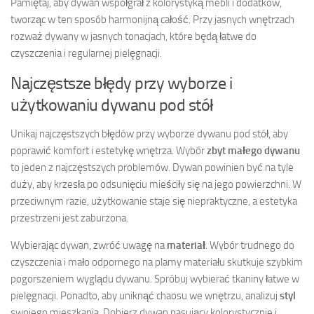
Pamiętaj, aby dywan współgrał z kolorystyką mebli i dodatków,
tworząc w ten sposób harmonijną całość. Przy jasnych wnętrzach
rozważ dywany w jasnych tonacjach, które będą łatwe do
czyszczenia i regularnej pielęgnacji.
Najczęstsze błędy przy wyborze i
użytkowaniu dywanu pod stół
Unikaj najczęstszych błędów przy wyborze dywanu pod stół, aby
poprawić komfort i estetykę wnętrza. Wybór
zbyt małego dywanu
to jeden z najczęstszych problemów. Dywan powinien być na tyle
duży, aby krzesła po odsunięciu mieściły się na jego powierzchni. W
przeciwnym razie, użytkowanie staje się niepraktyczne, a estetyka
przestrzeni jest zaburzona.
Wybierając dywan, zwróć uwagę na
materiał
. Wybór trudnego do
czyszczenia i mało odpornego na plamy materiału skutkuje szybkim
pogorszeniem wyglądu dywanu. Spróbuj wybierać tkaniny łatwe w
pielęgnacji. Ponadto, aby uniknąć chaosu we wnętrzu, analizuj
styl
swojego mieszkania. Dobierz dywan pasujący kolorystycznie i