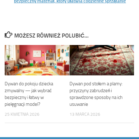
bezpieczny materiał, który ułatwia codzienne sprzątanie
MOŻESZ RÓWNIEŻ POLUBIĆ…
Dywan do pokoju dziecka
Dywan pod stołem a plamy:
zmywalny — jak wybrać
przyczyny zabrudzeń i
bezpieczny i łatwy w
sprawdzone sposoby na ich
pielęgnacji model?
usuwanie
25 KWIETNIA 2026
13 MARCA 2026