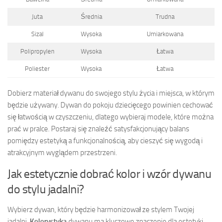
Juta
Średnia
Trudna
Sizal
Wysoka
Umiarkowana
Polipropylen
Wysoka
Łatwa
Poliester
Wysoka
Łatwa
Dobierz materiał dywanu do swojego stylu życia i miejsca, w którym
będzie używany. Dywan do pokoju dziecięcego powinien cechować
się łatwością w czyszczeniu, dlatego wybieraj modele, które można
prać w pralce. Postaraj się znaleźć satysfakcjonujący balans
pomiędzy estetyką a funkcjonalnością, aby cieszyć się wygodą i
atrakcyjnym wyglądem przestrzeni.
Jak estetycznie dobrać kolor i wzór dywanu
do stylu jadalni?
Wybierz dywan, który będzie harmonizował ze stylem Twojej
jadalni.
Kolorystyka
dywanu ma kluczowe znaczenie dla estetyki