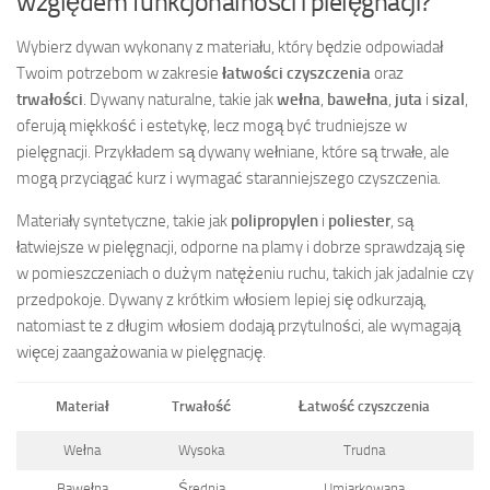
względem funkcjonalności i pielęgnacji?
Wybierz dywan wykonany z materiału, który będzie odpowiadał
Twoim potrzebom w zakresie
łatwości czyszczenia
oraz
trwałości
. Dywany naturalne, takie jak
wełna
,
bawełna
,
juta
i
sizal
,
oferują miękkość i estetykę, lecz mogą być trudniejsze w
pielęgnacji. Przykładem są dywany wełniane, które są trwałe, ale
mogą przyciągać kurz i wymagać staranniejszego czyszczenia.
Materiały syntetyczne, takie jak
polipropylen
i
poliester
, są
łatwiejsze w pielęgnacji, odporne na plamy i dobrze sprawdzają się
w pomieszczeniach o dużym natężeniu ruchu, takich jak jadalnie czy
przedpokoje. Dywany z krótkim włosiem lepiej się odkurzają,
natomiast te z długim włosiem dodają przytulności, ale wymagają
więcej zaangażowania w pielęgnację.
Materiał
Trwałość
Łatwość czyszczenia
Wełna
Wysoka
Trudna
Bawełna
Średnia
Umiarkowana