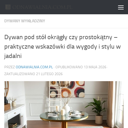
Skip to content
DYWANY WYKŁADZINY
Dywan pod stół okrągły czy prostokątny –
praktyczne wskazówki dla wygody i stylu w
jadalni
PRZEZ
ODNAWIALNIA.COM.PL
· OPUBLIKOWANO
13 MAJA 2026
·
ZAKTUALIZOWANO
21 LUTEGO 2026