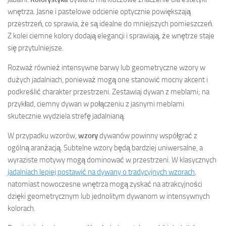
wnętrza. Jasne i pastelowe odcienie optycznie powiększają
przestrzeń, co sprawia, że są idealne do mniejszych pomieszczeń.
Z kolei ciemne kolory dodają elegancji i sprawiają, że wnętrze staje
się przytulniejsze.
Rozważ również intensywne barwy lub geometryczne wzory w
dużych jadalniach, ponieważ mogą one stanowić mocny akcent i
podkreślić charakter przestrzeni. Zestawiaj dywan z meblami; na
przykład, ciemny dywan w połączeniu z jasnymi meblami
skutecznie wydziela strefę jadalnianą.
W przypadku wzorów,
wzory
dywanów powinny współgrać z
ogólną aranżacją. Subtelne wzory będą bardziej uniwersalne, a
wyraziste motywy mogą dominować w przestrzeni. W klasycznych
jadalniach lepiej postawić na dywany o tradycyjnych wzorach
,
natomiast nowoczesne wnętrza mogą zyskać na atrakcyjności
dzięki geometrycznym lub jednolitym dywanom w intensywnych
kolorach.