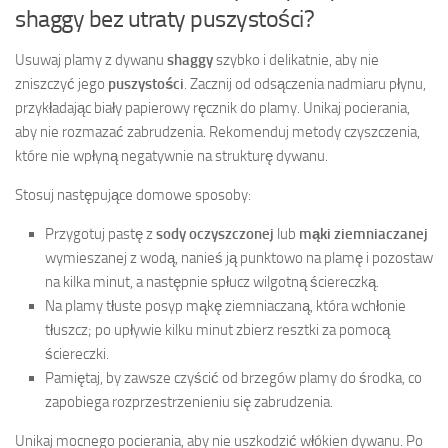
shaggy bez utraty puszystości?
Usuwaj plamy z dywanu
shaggy
szybko i delikatnie, aby nie
zniszczyć jego
puszystości
. Zacznij od odsączenia nadmiaru płynu,
przykładając biały papierowy ręcznik do plamy. Unikaj pocierania,
aby nie rozmazać zabrudzenia. Rekomenduj metody czyszczenia,
które nie wpłyną negatywnie na strukturę dywanu.
Stosuj następujące domowe sposoby:
Przygotuj pastę z
sody oczyszczonej
lub
mąki ziemniaczanej
wymieszanej z wodą, nanieś ją punktowo na plamę i pozostaw
na kilka minut, a następnie spłucz wilgotną ściereczką.
Na plamy tłuste posyp mąkę ziemniaczaną, która wchłonie
tłuszcz; po upływie kilku minut zbierz resztki za pomocą
ściereczki.
Pamiętaj, by zawsze czyścić od brzegów plamy do środka, co
zapobiega rozprzestrzenieniu się zabrudzenia.
Unikaj mocnego pocierania, aby nie uszkodzić włókien dywanu. Po