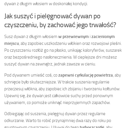
dywan z długim włosiem w doskonałej kondycji.
Jak suszyć i pielęgnować dywan po
czyszczeniu, by zachować jego trwałość?
Susz dywan z długim włosiem
w przewiewnym
i
zacienionym
miejscu
, aby zapobiec uszkodzeniu włókien oraz rozwojowi pleśni.
Po czyszczeniu rozłóż go na płasko, unikając kaloryferów, suszarek
oraz bezpośredniego nasłonecznienia. W cieplejsze dni możesz
suszyć dywan na zewnątrz, jednak zawsze w cieniu.
Pod dywanem umieść coś, co
zapewni cyrkulację powietrza
, aby
schnięcie było skuteczniejsze. W trakcie suszenia regularnie
przeczesuj włókna, aby zapobiec ich zbijaniu i tworzeniu kołtunów.
Upewnij się, że dywan jest całkowicie suchy przed ponownym
używaniem, co pomoże uniknąć nieprzyjemnych zapachów.
Odbiegając od suszenia, pielęgnuj dywan przez regularne
odkurzanie. Warto to robić przynajmniej dwa razy do roku po
gruntownym czyszczeniu. Używaj do tego
turboszczotki
, aby