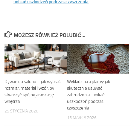
unikać uszkodzeń podczas czyszczenia
MOŻESZ RÓWNIEŻ POLUBIĆ…
Dywan do salonu – jak wybrać
Wykładzina a plamy: jak
rozmiar, materiał i wzór, by
skutecznie usuwać
stworzyć spójną aranżację
zabrudzenia i unikać
wnętrza
uszkodzeń podczas
czyszczenia
25 STYCZNIA 2026
15 MARCA 2026