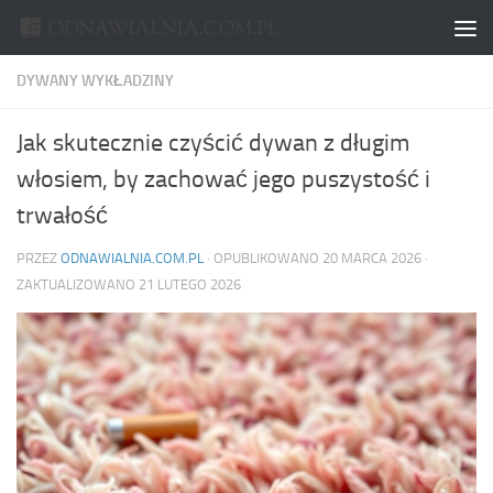
Skip to content
DYWANY WYKŁADZINY
Jak skutecznie czyścić dywan z długim
włosiem, by zachować jego puszystość i
trwałość
PRZEZ
ODNAWIALNIA.COM.PL
· OPUBLIKOWANO
20 MARCA 2026
·
ZAKTUALIZOWANO
21 LUTEGO 2026