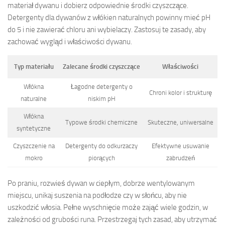
materiał dywanu i dobierz odpowiednie środki czyszczące.
Detergenty dla dywanów z włókien naturalnych powinny mieć pH
do 5 i nie zawierać chloru ani wybielaczy. Zastosuj te zasady, aby
zachować wygląd i właściwości dywanu.
Typ materiału
Zalecane środki czyszczące
Właściwości
Włókna
Łagodne detergenty o
Chroni kolor i strukturę
naturalne
niskim pH
Włókna
Typowe środki chemiczne
Skuteczne, uniwersalne
syntetyczne
Czyszczenie na
Detergenty do odkurzaczy
Efektywne usuwanie
mokro
piorących
zabrudzeń
Po praniu, rozwieś dywan w ciepłym, dobrze wentylowanym
miejscu, unikaj suszenia na podłodze czy w słońcu, aby nie
uszkodzić włosia. Pełne wyschnięcie może zająć wiele godzin, w
zależności od grubości runa. Przestrzegaj tych zasad, aby utrzymać