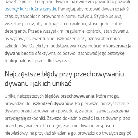
nawet częściej. Trzepanie dywanu na świeżym powietrzu pozwoli
usunąć kurz i luźne cząstki
. Pamiętaj, aby rotować dywan co jakiś
czas, by zapobiec nierównomiernemu zużyciu. Szybko usuwaj
wszelkie plamy, aby uniknąć ich utrwalenia, stosując delikatne
detergenty. Przede wszystkim, regularnie kontroluj stan dywanu,
by wychwycić ewentualne uszkodzenia czy oznaki obecności
szkodników. Dzięki tym podstawowym czynnościom
konserwacja
dywanu
będzie efektywna, co pozwoli zachować jego estetykę i
funkcjonalność przez dłuższy czas.
Najczęstsze błędy przy przechowywaniu
dywanu i jak ich unikać
Unikaj najczęstszych
błędów przechowywania
, które mogą
prowadzić do
uszkodzeń dywanów
. Po pierwsze, nieczyszczenie
dywanu przed schowaniem powoduje, że brud i zanieczyszczenia
przyciągają szkodniki. Zawsze dokładnie czyść i susz dywan przed
przechowywaniem. Po drugie, zwijanie dywanu w sposób
niewłaściwy, na przykład składanie go, prowadzi do trwałych zagięć i