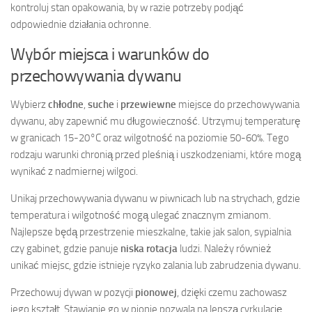
kontroluj stan opakowania, by w razie potrzeby podjąć
odpowiednie działania ochronne.
Wybór miejsca i warunków do
przechowywania dywanu
Wybierz
chłodne
,
suche
i
przewiewne
miejsce do przechowywania
dywanu, aby zapewnić mu długowieczność. Utrzymuj temperaturę
w granicach 15-20°C oraz wilgotność na poziomie 50-60%. Tego
rodzaju warunki chronią przed pleśnią i uszkodzeniami, które mogą
wynikać z nadmiernej wilgoci.
Unikaj przechowywania dywanu w piwnicach lub na strychach, gdzie
temperatura i wilgotność mogą ulegać znacznym zmianom.
Najlepsze będą przestrzenie mieszkalne, takie jak salon, sypialnia
czy gabinet, gdzie panuje
niska rotacja
ludzi. Należy również
unikać miejsc, gdzie istnieje ryzyko zalania lub zabrudzenia dywanu.
Przechowuj dywan w pozycji
pionowej
, dzięki czemu zachowasz
jego kształt. Stawianie go w pionie pozwala na lepszą cyrkulację