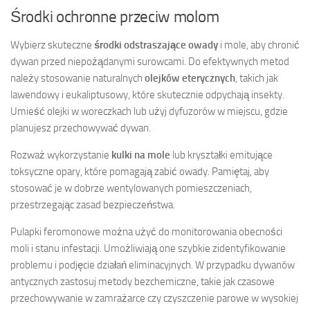
Środki ochronne przeciw molom
Wybierz skuteczne
środki odstraszające owady
i mole, aby chronić
dywan przed niepożądanymi surowcami. Do efektywnych metod
należy stosowanie naturalnych
olejków eterycznych
, takich jak
lawendowy i eukaliptusowy, które skutecznie odpychają insekty.
Umieść olejki w woreczkach lub użyj dyfuzorów w miejscu, gdzie
planujesz przechowywać dywan.
Rozważ wykorzystanie
kulki na mole
lub kryształki emitujące
toksyczne opary, które pomagają zabić owady. Pamiętaj, aby
stosować je w dobrze wentylowanych pomieszczeniach,
przestrzegając zasad bezpieczeństwa.
Pulapki feromonowe można użyć do monitorowania obecności
moli i stanu infestacji. Umożliwiają one szybkie zidentyfikowanie
problemu i podjęcie działań eliminacyjnych. W przypadku dywanów
antycznych zastosuj metody bezchemiczne, takie jak czasowe
przechowywanie w zamrażarce czy czyszczenie parowe w wysokiej