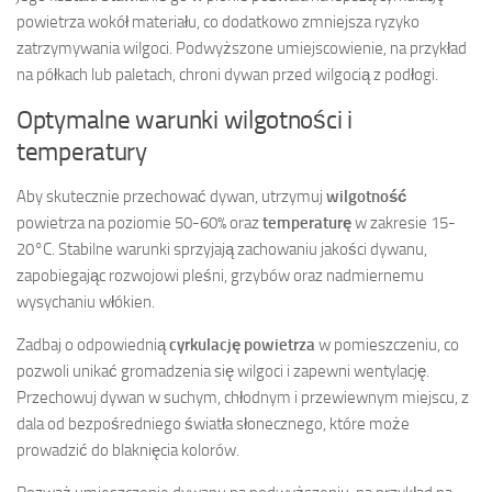
powietrza wokół materiału, co dodatkowo zmniejsza ryzyko
zatrzymywania wilgoci. Podwyższone umiejscowienie, na przykład
na półkach lub paletach, chroni dywan przed wilgocią z podłogi.
Optymalne warunki wilgotności i
temperatury
Aby skutecznie przechować dywan, utrzymuj
wilgotność
powietrza na poziomie 50-60% oraz
temperaturę
w zakresie 15-
20°C. Stabilne warunki sprzyjają zachowaniu jakości dywanu,
zapobiegając rozwojowi pleśni, grzybów oraz nadmiernemu
wysychaniu włókien.
Zadbaj o odpowiednią
cyrkulację powietrza
w pomieszczeniu, co
pozwoli unikać gromadzenia się wilgoci i zapewni wentylację.
Przechowuj dywan w suchym, chłodnym i przewiewnym miejscu, z
dala od bezpośredniego światła słonecznego, które może
prowadzić do blaknięcia kolorów.