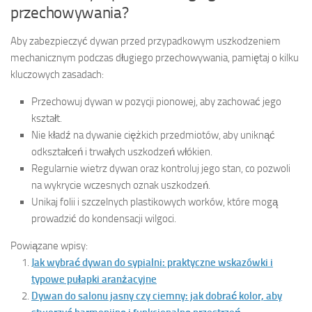
przechowywania?
Aby zabezpieczyć dywan przed przypadkowym uszkodzeniem
mechanicznym podczas długiego przechowywania, pamiętaj o kilku
kluczowych zasadach:
Przechowuj dywan w pozycji pionowej, aby zachować jego
kształt.
Nie kładź na dywanie ciężkich przedmiotów, aby uniknąć
odkształceń i trwałych uszkodzeń włókien.
Regularnie wietrz dywan oraz kontroluj jego stan, co pozwoli
na wykrycie wczesnych oznak uszkodzeń.
Unikaj folii i szczelnych plastikowych worków, które mogą
prowadzić do kondensacji wilgoci.
Powiązane wpisy:
Jak wybrać dywan do sypialni: praktyczne wskazówki i
typowe pułapki aranżacyjne
Dywan do salonu jasny czy ciemny: jak dobrać kolor, aby