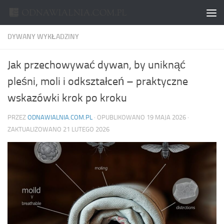
Skip to content
DYWANY WYKŁADZINY
Jak przechowywać dywan, by uniknąć
pleśni, moli i odkształceń – praktyczne
wskazówki krok po kroku
PRZEZ
ODNAWIALNIA.COM.PL
· OPUBLIKOWANO
19 MAJA 2026
·
ZAKTUALIZOWANO
21 LUTEGO 2026