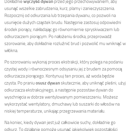
Dokładnie
wyczyść dywan
przed jego przechowywaniem, aby
usunąć wszelkie zabrudzenia, kurz, plamy i zanieczyszczenia.
Rozpocznij od odkurzania lub trzepania dywanu, co pozwoli na
usunięcie dużych cząstek brudu. Następnie zastosuj odpowiedni
środek piorący, nakładając go równomiernie spryskiwaczem lub
odkurzaczem piorącym. Po nałożeniu środka, przeprowadź
szorowanie, aby dokładnie rozluźnić brud i pozwolić mu wniknąć w
włókna.
Po szorowaniu wykonaj proces ekstrakcji, który polega na podaniu
czystej wody i równoczesnym odsysaniu jej z brudem za pomocą
odkurzacza piorącego. Kontynuuj ten proces, aż woda będzie
czysta. Po praniu
osusz dywan
skutecznie, aby uniknąć pleśni; użyj
odkurzacza ekstrakcyjnego, a następnie pozostaw dywan do
wyschnięcia w dobrze wentylowanym pomieszczeniu. Możesz
wykorzystać wentylatory, dmuchawy lub suszarki do włosów na
niskiej temperaturze, unikając przegrzewania materiału.
Na koniec, kiedy dywan jest już całkowicie suchy, dokładnie go
odkurz. To działanie pomoże usunąć jakiekolwiek pozostałości