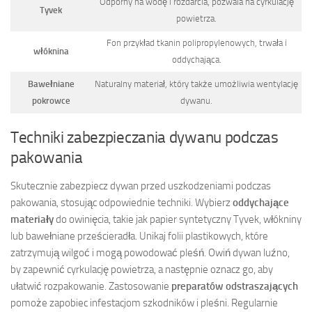
Odporny na wodę i rozdarcia, pozwala na cyrkulację
Tyvek
powietrza.
Fon przykład tkanin polipropylenowych, trwała i
włóknina
oddychająca.
Bawełniane
Naturalny materiał, który także umożliwia wentylację
pokrowce
dywanu.
Techniki zabezpieczania dywanu podczas
pakowania
Skutecznie zabezpiecz dywan przed uszkodzeniami podczas
pakowania, stosując odpowiednie techniki. Wybierz
oddychające
materiały
do owinięcia, takie jak papier syntetyczny Tyvek, włókniny
lub bawełniane prześcieradła. Unikaj folii plastikowych, które
zatrzymują wilgoć i mogą powodować pleśń. Owiń dywan luźno,
by zapewnić cyrkulację powietrza, a następnie oznacz go, aby
ułatwić rozpakowanie. Zastosowanie
preparatów odstraszających
pomoże zapobiec infestacjom szkodników i pleśni. Regularnie