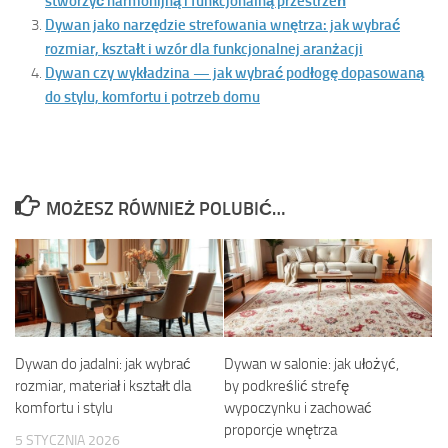
stworzyć harmonijną i funkcjonalną przestrzeń
Dywan jako narzędzie strefowania wnętrza: jak wybrać
rozmiar, kształt i wzór dla funkcjonalnej aranżacji
Dywan czy wykładzina — jak wybrać podłogę dopasowaną
do stylu, komfortu i potrzeb domu
MOŻESZ RÓWNIEŻ POLUBIĆ…
Dywan do jadalni: jak wybrać
Dywan w salonie: jak ułożyć,
rozmiar, materiał i kształt dla
by podkreślić strefę
komfortu i stylu
wypoczynku i zachować
proporcje wnętrza
5 STYCZNIA 2026