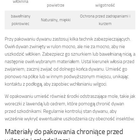
włóknina
powietrze
wilgotność
bawełniany
Ochrona przed zadrapaniami i
Naturalny, miękki
pokrowiec
kurzem
Przy pakowaniu dywanu zastosuj kilka technik zabezpieczających.
Owiń dywan zwinięty w rulon mocno, ale nie za mocno, aby nie
uszkodzić włókien. Zabezpiecz go sznurkiem lub bawełnianą nicią, a
następnie owiń wybranym materiałem. Ustal kierunek włosia przed
zwijaniem; zacznij zwijać od dolnego końca dywanu. Umieść go
pionowo na półce lub w innym podwyższonym miejscu, unikając
kontaktu z podłogą, aby zapobiec wchłanianiu wilgoci.
W opakowaniu umieść również środki odstraszające mole, takie jak
woreczki z lawendą lub cedrem, które pomogą chronić dywan
przed szkodnikami. Regularnie kontroluj stan dywanu, aby
wcześnie wykryć ewentualne uszkodzenia czy obecność insektów.
Materiały do pakowania chroniące przed