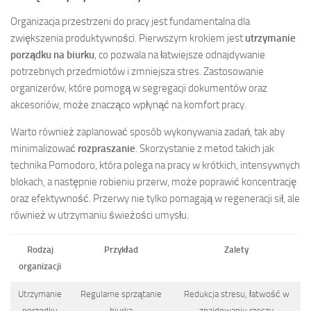
Organizacja przestrzeni do pracy jest fundamentalna dla
zwiększenia produktywności. Pierwszym krokiem jest
utrzymanie
porządku na biurku
, co pozwala na łatwiejsze odnajdywanie
potrzebnych przedmiotów i zmniejsza stres. Zastosowanie
organizerów, które pomogą w segregacji dokumentów oraz
akcesoriów, może znacząco wpłynąć na komfort pracy.
Warto również zaplanować sposób wykonywania zadań, tak aby
minimalizować
rozpraszanie
. Skorzystanie z metod takich jak
technika Pomodoro, która polega na pracy w krótkich, intensywnych
blokach, a następnie robieniu przerw, może poprawić koncentrację
oraz efektywność. Przerwy nie tylko pomagają w regeneracji sił, ale
również w utrzymaniu świeżości umysłu.
Rodzaj
Przykład
Zalety
organizacji
Utrzymanie
Regularne sprzątanie
Redukcja stresu, łatwość w
porządku
biurka
znajdowaniu rzeczy