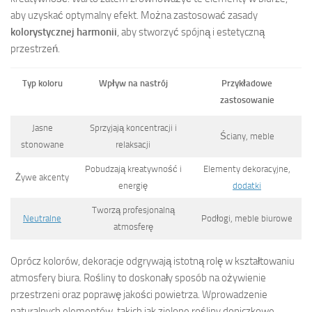
aby uzyskać optymalny efekt. Można zastosować zasady
kolorystycznej harmonii
, aby stworzyć spójną i estetyczną
przestrzeń.
Typ koloru
Wpływ na nastrój
Przykładowe
zastosowanie
Jasne
Sprzyjają koncentracji i
Ściany, meble
stonowane
relaksacji
Pobudzają kreatywność i
Elementy dekoracyjne,
Żywe akcenty
energię
dodatki
Tworzą profesjonalną
Neutralne
Podłogi, meble biurowe
atmosferę
Oprócz kolorów, dekoracje odgrywają istotną rolę w kształtowaniu
atmosfery biura. Rośliny to doskonały sposób na ożywienie
przestrzeni oraz poprawę jakości powietrza. Wprowadzenie
naturalnych elementów, takich jak zielone rośliny doniczkowe,