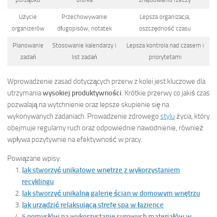
Użycie
Przechowywanie
Lepsza organizacja,
organizerów
długopisów, notatek
oszczędność czasu
Planowanie
Stosowanie kalendarzy i
Lepsza kontrola nad czasem i
zadań
list zadań
priorytetami
Wprowadzenie zasad dotyczących przerw z kolei jest kluczowe dla
utrzymania
wysokiej produktywności
. Krótkie przerwy co jakiś czas
pozwalają na wytchnienie oraz lepsze skupienie się na
wykonywanych zadaniach. Prowadzenie zdrowego
stylu
życia, który
obejmuje regularny ruch oraz odpowiednie nawodnienie, również
wpływa pozytywnie na efektywność w pracy.
Powiązane wpisy:
Jak stworzyć unikatowe wnętrze z wykorzystaniem
recyklingu
Jak stworzyć unikalną galerię ścian w domowym wnętrzu
Jak urządzić relaksującą strefę spa w łazience
5 pomysłów na wykorzystanie surowych materiałów w