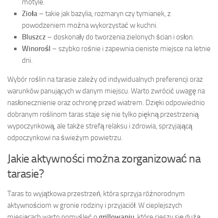
motyle.
Zioła
– takie jak bazylia, rozmaryn czy tymianek, z
powodzeniem można wykorzystać w kuchni.
Bluszcz
– doskonały do tworzenia zielonych ścian i osłon.
Winorośl
– szybko rośnie i zapewnia cieniste miejsce na letnie
dni.
Wybór roślin na tarasie zależy od indywidualnych preferencji oraz
warunków panujących w danym miejscu. Warto zwrócić uwagę na
nasłonecznienie oraz ochronę przed wiatrem. Dzięki odpowiednio
dobranym roślinom taras staje się nie tylko piękną przestrzenią
wypoczynkową, ale także strefą relaksu i zdrowia, sprzyjającą
odpoczynkowi na świeżym powietrzu.
Jakie aktywności można zorganizować na
tarasie?
Taras to wyjątkowa przestrzeń, która sprzyja różnorodnym
aktywnościom w gronie rodziny i przyjaciół. W cieplejszych
miesiącach warto pomyśleć o
grillowaniu
, które cieszy się dużą