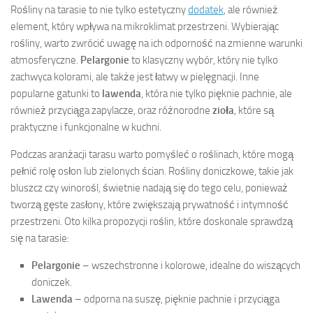
Rośliny na tarasie to nie tylko estetyczny
dodatek
, ale również
element, który wpływa na mikroklimat przestrzeni. Wybierając
rośliny, warto zwrócić uwagę na ich odporność na zmienne warunki
atmosferyczne.
Pelargonie
to klasyczny wybór, który nie tylko
zachwyca kolorami, ale także jest łatwy w pielęgnacji. Inne
popularne gatunki to
lawenda
, która nie tylko pięknie pachnie, ale
również przyciąga zapylacze, oraz różnorodne
zioła
, które są
praktyczne i funkcjonalne w kuchni.
Podczas aranżacji tarasu warto pomyśleć o roślinach, które mogą
pełnić rolę osłon lub zielonych ścian. Rośliny doniczkowe, takie jak
bluszcz czy winorośl, świetnie nadają się do tego celu, ponieważ
tworzą gęste zasłony, które zwiększają prywatność i intymność
przestrzeni. Oto kilka propozycji roślin, które doskonale sprawdzą
się na tarasie:
Pelargonie
– wszechstronne i kolorowe, idealne do wiszących
doniczek.
Lawenda
– odporna na suszę, pięknie pachnie i przyciąga