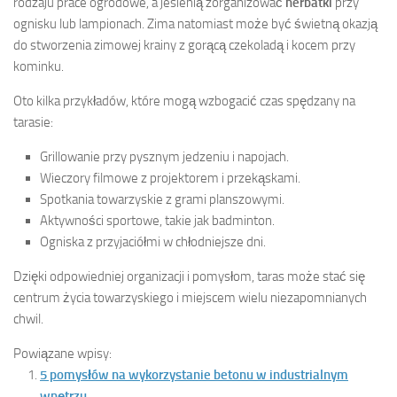
rodzaju prace ogrodowe, a jesienią zorganizować
herbatki
przy
ognisku lub lampionach. Zima natomiast może być świetną okazją
do stworzenia zimowej krainy z gorącą czekoladą i kocem przy
kominku.
Oto kilka przykładów, które mogą wzbogacić czas spędzany na
tarasie:
Grillowanie przy pysznym jedzeniu i napojach.
Wieczory filmowe z projektorem i przekąskami.
Spotkania towarzyskie z grami planszowymi.
Aktywności sportowe, takie jak badminton.
Ogniska z przyjaciółmi w chłodniejsze dni.
Dzięki odpowiedniej organizacji i pomysłom, taras może stać się
centrum życia towarzyskiego i miejscem wielu niezapomnianych
chwil.
Powiązane wpisy:
5 pomysłów na wykorzystanie betonu w industrialnym
wnętrzu