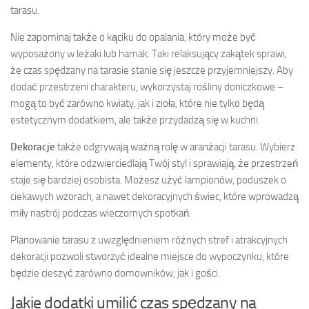
tarasu.
Nie zapominaj także o kąciku do opalania, który może być
wyposażony w leżaki lub hamak. Taki relaksujący zakątek sprawi,
że czas spędzany na tarasie stanie się jeszcze przyjemniejszy. Aby
dodać przestrzeni charakteru, wykorzystaj rośliny doniczkowe –
mogą to być zarówno kwiaty, jak i zioła, które nie tylko będą
estetycznym dodatkiem, ale także przydadzą się w kuchni.
Dekoracje
także odgrywają ważną rolę w aranżacji tarasu. Wybierz
elementy, które odzwierciedlają Twój styl i sprawiają, że przestrzeń
staje się bardziej osobista. Możesz użyć lampionów, poduszek o
ciekawych wzorach, a nawet dekoracyjnych świec, które wprowadzą
miły nastrój podczas wieczornych spotkań.
Planowanie tarasu z uwzględnieniem różnych stref i atrakcyjnych
dekoracji pozwoli stworzyć idealne miejsce do wypoczynku, które
będzie cieszyć zarówno domowników, jak i gości.
Jakie dodatki umilić czas spędzany na