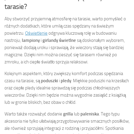
tarasie?
Aby stworzyć przyjemną atmosferę na tarasie, warto pomyśleć o
różnych dodatkach, które umilą czas spędzany na świeżym
powietrzu.
Oświetlenie
odgrywa kluczową rolę w budowaniu
nastroju;
lampiony
i
girlandy świetlne
są doskonałym wyborem,
ponieważ dodają uroku i sprawiają, że wieczory stają się bardziej
magiczne. Dzięki nim można cieszyć się tarasem również po
zmroku, a ich ciepłe światło sprzyja relaksowi.
Kolejnym aspektem, który zwiększy komfort podczas spędzania
czasu na tarasie, są
poduszki
i
pledy
. Miękkie poduszki na krzesłach
oraz ciepłe pledy idealnie sprawdzą się podczas chłodniejszych
wieczorów. Dzięki nim będzie można wygodnie zasiąść z książką
lub w gronie bliskich, bez obaw o chłód.
Warto także rozważyć dodanie
grilla
lub
paleniska
. Tego typu
akcesoria nie tylko ułatwiają przygotowywanie smacznych posiłków,
ale również sprzyjają integracji z rodziną i przyjaciółmi. Spotkania