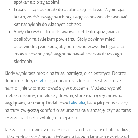
spotkania z przyjaciółmi.
Leżaki
– są doskonałe do opalania się i relaksu. Wybierając
leżaki, zwróć uwagę na ich regulację, co pozwoli dopasować
kąt nachylenia do własnych potrzeb.
Stoły i krzesła
– to podstawowe meble do spożywania
posiłków na świeżym powietrzu. Stoły powinny mieć
odpowiednią wielkość, aby pomieścić wszystkich gości, a
krzesła powinny być wygodne nawet podczas dłuższego
siedzenia.
Kiedy wybierasz meble na taras, pamiętaj o ich estetyce. Dobrze
dobrane kolory i
styl
mogą dodać charakteru przestrzeni oraz
harmonijnie wkomponować się w otoczenie. Możesz wybrać
meble ze słomy, metalu czy drewna, które różnią się zarówno
wyglądem, jak i ceną. Dodatkowe
tekstylia
, takie jak poduszki czy
narzuty, zwiększą komfort oraz urozmaicą aranżację, czyniąc taras
jeszcze bardziej przytulnym miejscem.
Nie zapomnij również o akcesoriach, takich jak parasol lub markiza,
które będą chronić przed słońcem, a także o lampach ogrodowych,