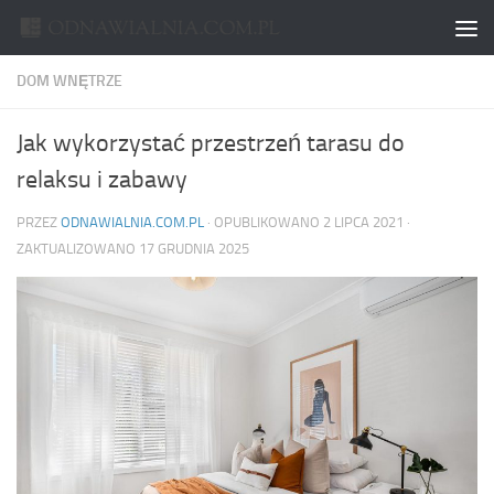
Skip to content
DOM WNĘTRZE
Jak wykorzystać przestrzeń tarasu do
relaksu i zabawy
PRZEZ
ODNAWIALNIA.COM.PL
· OPUBLIKOWANO
2 LIPCA 2021
·
ZAKTUALIZOWANO
17 GRUDNIA 2025