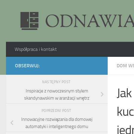
Skip to content
Współpraca i kontakt
OBSERWUJ:
DOM W
NASTĘPNY POST
Jak
Inspiracje z nowoczesnym stylem
skandynawskim w aranżacji wnętrz
kuc
POPRZEDNI POST
Innowacyjne rozwiązania dla domowej
je
automatyki i inteligentnego domu