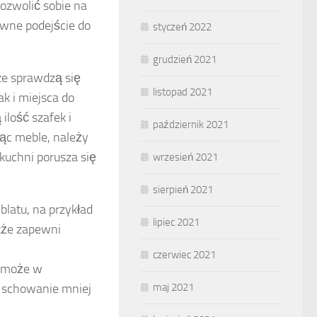
ozwolić sobie na
wne podejście do
styczeń 2022
grudzień 2021
ze sprawdzą się
listopad 2021
k i miejsca do
lość szafek i
październik 2021
ąc meble, należy
kuchni porusza się
wrzesień 2021
sierpień 2021
latu, na przykład
lipiec 2021
akże zapewni
czerwiec 2021
omoże w
maj 2021
wi schowanie mniej