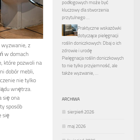
podłogowych może być
kluczowy dla stworzenia
przytulnego …
Praktyczne wskazówki
dotyczące pielęgnacji
roślin doniczkowych: Dbaj o ich
o wyzwanie, z
zdrowie i urodę
zeń w domach
Pielęgnacja roślin doniczkowych
, które pozwoli na
to nie tylko przyjemność, ale
i dobór mebli,
także wyzwanie, …
enie nie tylko
lądu wnętrza.
a się ona
ARCHIWA
ty sposób
sierpień 2026
e się
maj 2026