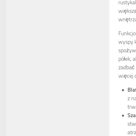
rustyka
większą
wnętrz
Funkcjo
wyspy k
spożywa
półek, 
zadbać 
więcej 
Bla
z n
trw
Sza
stw
atr