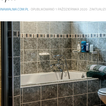
DNAWIALNIA.COM.PL
· OPUBLIKOWANO
1 PAŹDZIERNIKA 2020
· ZAKTUALI