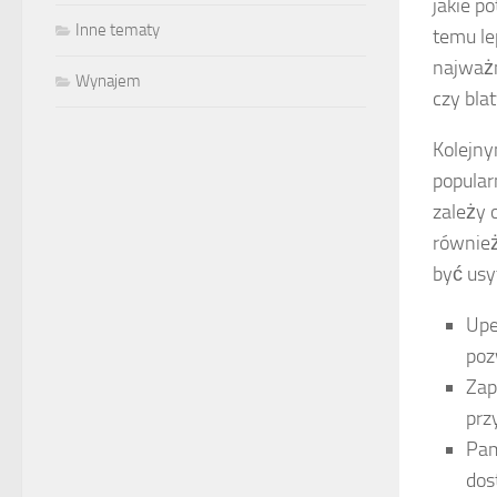
jakie p
Inne tematy
temu le
najważn
Wynajem
czy bla
Kolejny
popular
zależy 
również
być usy
Upe
poz
Zap
prz
Pam
dos