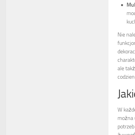
Mul
mod
kuc
Nie nal
funkcjo
dekorac
charakt
ale tak
codzien
Jak
W każde
można 
potrzeb