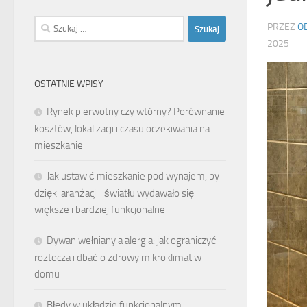
Szukaj:
PRZEZ
O
2025
OSTATNIE WPISY
Rynek pierwotny czy wtórny? Porównanie
kosztów, lokalizacji i czasu oczekiwania na
mieszkanie
Jak ustawić mieszkanie pod wynajem, by
dzięki aranżacji i światłu wydawało się
większe i bardziej funkcjonalne
Dywan wełniany a alergia: jak ograniczyć
roztocza i dbać o zdrowy mikroklimat w
domu
Błędy w układzie funkcjonalnym