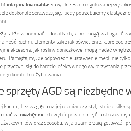
tifunkcjonalne meble:
Stoły i krzesła o regulowanej wysoko
ele doskonale sprawdzą się, kiedy potrzebujemy elastycznoś
hni.
eży także zapominać o dodatkach, które mogą wzbogacić wy
nalność kuchni. Elementy takie jak oświetlenie, które podkre
yjne akcesoria, jak rośliny doniczkowe, mogą nadać wnętrzu 
eru. Pamiętajmy, że odpowiednie ustawienie mebli nie tylko
że przyczyni się do bardziej efektywnego wykorzystania przes
nego komfortu użytkowania.
ie sprzęty AGD są niezbędne 
j kuchni, bez względu na jej rozmiar czy styl, istnieje kilka 
uznać za
niezbędne
. Ich wybór powinien być dostosowany 
 użytkowników oraz sposobu, w jaki zamierzają gotować i 