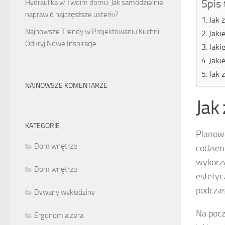
Spis 
Hydraulika w Twoim domu: Jak samodzielnie
naprawić najczęstsze usterki?
Jak 
Najnowsze Trendy w Projektowaniu Kuchni:
Jaki
Odkryj Nowe Inspiracje
Jaki
Jaki
Jak 
NAJNOWSZE KOMENTARZE
Jak
KATEGORIE
Planowa
Dom wnętrze
codzien
wykorzy
Dom wnętrze
estetyc
podczas
Dywany wykładziny
Na poc
Ergonomia zera