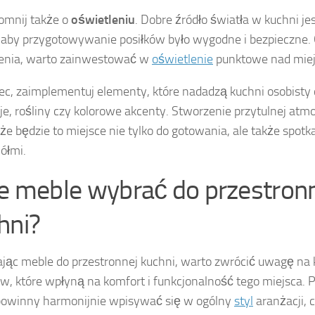
omnij także o
oświetleniu
. Dobre źródło światła w kuchni je
aby przygotowywanie posiłków było wygodne i bezpieczne.
lenia, warto zainwestować w
oświetlenie
punktowe nad miej
ec, zaimplementuj elementy, które nadadzą kuchni osobisty c
je, rośliny czy kolorowe akcenty. Stworzenie przytulnej atm
 że będzie to miejsce nie tylko do gotowania, ale także spotka
iółmi.
ie meble wybrać do przestron
hni?
jąc meble do przestronnej kuchni, warto zwrócić uwagę na 
w, które wpłyną na komfort i funkcjonalność tego miejsca.
powinny harmonijnie wpisywać się w ogólny
styl
aranżacji, 