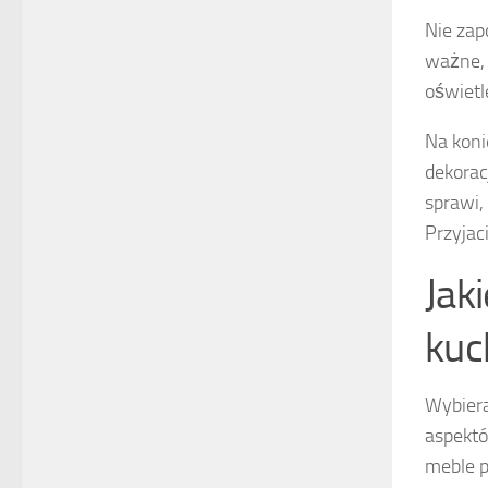
Nie zap
ważne, 
oświet
Na koni
dekorac
sprawi,
Przyjac
Jak
kuc
Wybiera
aspektó
meble 