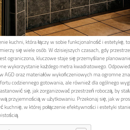
nie kuchni, która łączy w sobie funkcjonalność i estetykę, t
mierzy się wiele osób. W dzisiejszych czasach, gdy przestr
jest ograniczona, kluczowe staje się przemyślane planowanie
ne wykorzystanie każdego metra kwadratowego. Odpowiedn
w AGD oraz materiałów wykończeniowych ma ogromne znacz
fortu codziennego gotowania, ale również dla ogólnego wyg
astanowić się, jak zorganizować przestrzeń roboczą, by stał
wą przyjemnością w użytkowaniu. Przekonaj się, jak w pros
ć kuchnię, w której połączenie efektywności i estetyki stani
istością.