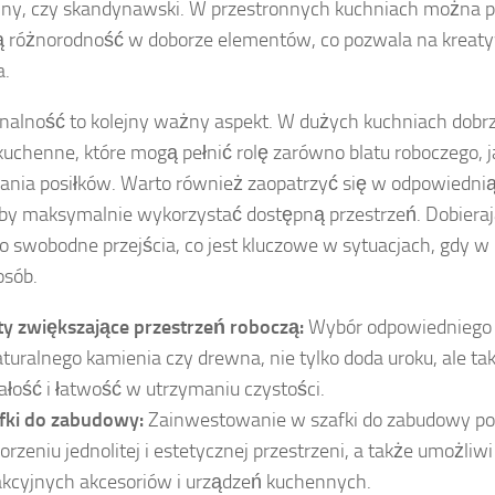
lny, czy skandynawski. W przestronnych kuchniach można p
 różnorodność w doborze elementów, co pozwala na kreaty
a.
nalność to kolejny ważny aspekt. W dużych kuchniach dobr
uchenne, które mogą pełnić rolę zarówno blatu roboczego, ja
nia posiłków. Warto również zaopatrzyć się w odpowiednią i
aby maksymalnie wykorzystać dostępną przestrzeń. Dobieraj
o swobodne przejścia, co jest kluczowe w sytuacjach, gdy w 
osób.
ty zwiększające przestrzeń roboczą:
Wybór odpowiedniego b
aturalnego kamienia czy drewna, nie tylko doda uroku, ale t
ałość i łatwość w utrzymaniu czystości.
fki do zabudowy:
Zainwestowanie w szafki do zabudowy p
orzeniu jednolitej i estetycznej przestrzeni, a także umożli
akcyjnych akcesoriów i urządzeń kuchennych.