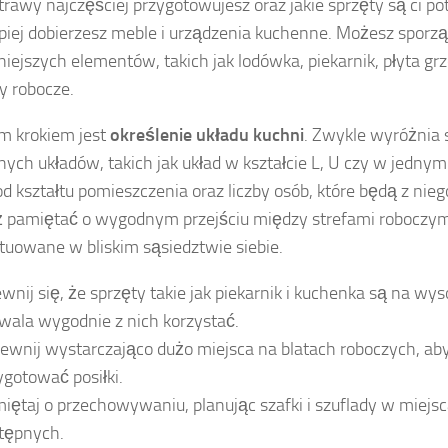
otrawy najczęściej przygotowujesz oraz jakie sprzęty są ci po
piej dobierzesz meble i urządzenia kuchenne. Możesz sporząd
iejszych elementów, takich jak lodówka, piekarnik, płyta 
ty robocze.
m krokiem jest
określenie układu kuchni
. Zwykle wyróżnia s
nych układów, takich jak układ w kształcie L, U czy w jedny
od kształtu pomieszczenia oraz liczby osób, które będą z nie
 pamiętać o wygodnym przejściu między strefami roboczym
tuowane w bliskim sąsiedztwie siebie.
wnij się, że sprzęty takie jak piekarnik i kuchenka są na wys
wala wygodnie z nich korzystać.
ewnij wystarczająco dużo miejsca na blatach roboczych, a
ygotować posiłki.
iętaj o przechowywaniu, planując szafki i szuflady w miejs
tępnych.