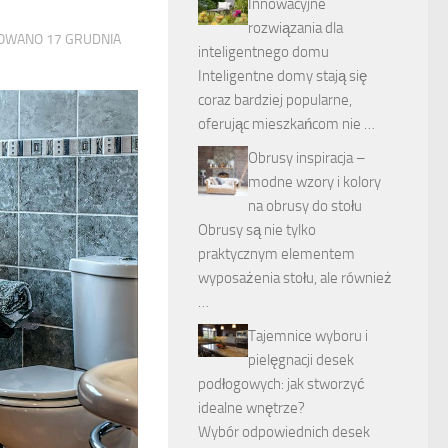
Innowacyjne
rozwiązania dla
ZOWANO
17 GRUDNIA
inteligentnego domu
Inteligentne domy stają się
coraz bardziej popularne,
oferując mieszkańcom nie …
Obrusy inspiracja –
modne wzory i kolory
na obrusy do stołu
Obrusy są nie tylko
praktycznym elementem
wyposażenia stołu, ale również
…
Tajemnice wyboru i
pielęgnacji desek
podłogowych: jak stworzyć
idealne wnętrze?
Wybór odpowiednich desek