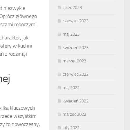
lipiec 2023
st niezwykle
 Oprócz głównego
czerwiec 2023
scami roboczymi.
maj 2023
harakter, jak
osfery w kuchni
kwiecień 2023
ń z rodziną i
marzec 2023
czerwiec 2022
nej
maj 2022
kwiecień 2022
kilka kluczowych
marzec 2022
 Przede wszystkim
czy to nowoczesny,
luty 2022