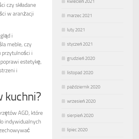
kwiecień 2021
ści czy składane
ci w aranżacji
marzec 2021
luty 2021
gląd i
śla meble, czy
styczeń 2021
przytulności i
grudzień 2020
 poprawi estetykę,
trzeni i
listopad 2020
październik 2020
w kuchni?
wrzesień 2020
sprzętów AGD, które
sierpień 2020
do indywidualnych
lipiec 2020
przechowywać