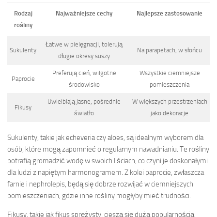
Rodzaj
Najważniejsze cechy
Najlepsze zastosowanie
rośliny
Łatwe w pielęgnacji, tolerują
Sukulenty
Na parapetach, w słońcu
długie okresy suszy
Preferują cień, wilgotne
Wszystkie ciemniejsze
Paprocie
środowisko
pomieszczenia
Uwielbiają jasne, pośrednie
W większych przestrzeniach
Fikusy
światło
jako dekoracje
Sukulenty, takie jak echeveria czy aloes, są idealnym wyborem dla
osób, które mogą zapomnieć o regularnym nawadnianiu. Te rośliny
potrafią gromadzić wodę w swoich liściach, co czyni je doskonałymi
dla ludzi z napiętym harmonogramem. Z kolei paprocie, zwłaszcza
farnie i nephrolepis, będą się dobrze rozwijać w ciemniejszych
pomieszczeniach, gdzie inne rośliny mogłyby mieć trudności.
Fikusy, takie jak fikus sprężysty, cieszą się dużą popularnością