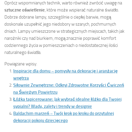
Oprócz wspomnianych technik, warto również zwrócić uwagę na
sztuczne oświetlenie
, które może wspierać naturalne światło.
Dobrze dobrane lampy, szczególnie o ciepłej barwie, mogą
doskonale uzupełnić jego niedobory w szarych, pochmurnych
dniach. Lampy umieszczone w strategicznych miejscach, takich jak
narożniki czy nad biurkiem, mogą znacznie poprawić komfort
codziennego życia w pomieszczeniach o niedostatecznej ilości
naturalnego światła.
Powiązane wpisy:
Inspiracje dla domu – pomysły na dekorację i aranżację
wnętrza
Siłownie Zewnętrzne: Odkryj Zdrowotne Korzyści Ćwiczeń
na Świeżym Powietrzu
Łóżka tapicerowane: Jak wybrać idealne łóżko dla Twojej
sypialni? Wady, zalety i trendy w designie
Baldachim marzeń – Twój krok po kroku do przytulnej
dekoracji pokoju dziecięcego