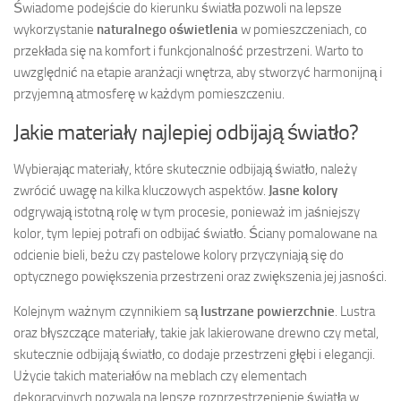
Świadome podejście do kierunku światła pozwoli na lepsze
wykorzystanie
naturalnego oświetlenia
w pomieszczeniach, co
przekłada się na komfort i funkcjonalność przestrzeni. Warto to
uwzględnić na etapie aranżacji wnętrza, aby stworzyć harmonijną i
przyjemną atmosferę w każdym pomieszczeniu.
Jakie materiały najlepiej odbijają światło?
Wybierając materiały, które skutecznie odbijają światło, należy
zwrócić uwagę na kilka kluczowych aspektów.
Jasne kolory
odgrywają istotną rolę w tym procesie, ponieważ im jaśniejszy
kolor, tym lepiej potrafi on odbijać światło. Ściany pomalowane na
odcienie bieli, beżu czy pastelowe kolory przyczyniają się do
optycznego powiększenia przestrzeni oraz zwiększenia jej jasności.
Kolejnym ważnym czynnikiem są
lustrzane powierzchnie
. Lustra
oraz błyszczące materiały, takie jak lakierowane drewno czy metal,
skutecznie odbijają światło, co dodaje przestrzeni głębi i elegancji.
Użycie takich materiałów na meblach czy elementach
dekoracyjnych pozwala na lepsze rozprzestrzenienie światła w