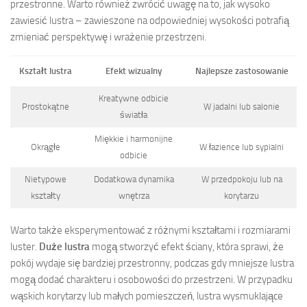
przestronne. Warto również zwrócić uwagę na to, jak wysoko
zawiesić lustra – zawieszone na odpowiedniej wysokości potrafią
zmieniać perspektywę i wrażenie przestrzeni.
Kształt lustra
Efekt wizualny
Najlepsze zastosowanie
Kreatywne odbicie
Prostokątne
W jadalni lub salonie
światła
Miękkie i harmonijne
Okrągłe
W łazience lub sypialni
odbicie
Nietypowe
Dodatkowa dynamika
W przedpokoju lub na
kształty
wnętrza
korytarzu
Warto także eksperymentować z różnymi kształtami i rozmiarami
luster.
Duże lustra
mogą stworzyć efekt ściany, która sprawi, że
pokój wydaje się bardziej przestronny, podczas gdy mniejsze lustra
mogą dodać charakteru i osobowości do przestrzeni. W przypadku
wąskich korytarzy lub małych pomieszczeń, lustra wysmuklające