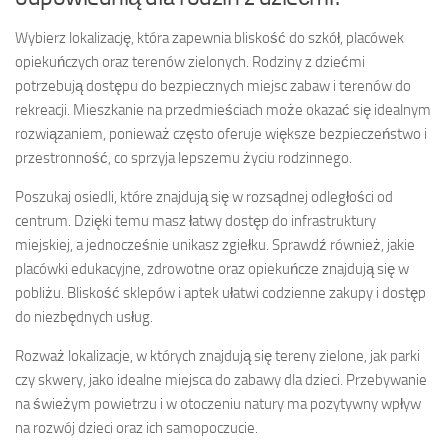
Wybierz lokalizację, która zapewnia bliskość do szkół, placówek
opiekuńczych oraz terenów zielonych. Rodziny z dziećmi
potrzebują dostępu do bezpiecznych miejsc zabaw i terenów do
rekreacji. Mieszkanie na przedmieściach może okazać się idealnym
rozwiązaniem, ponieważ często oferuje większe bezpieczeństwo i
przestronność, co sprzyja lepszemu życiu rodzinnego.
Poszukaj osiedli, które znajdują się w rozsądnej odległości od
centrum. Dzięki temu masz łatwy dostęp do infrastruktury
miejskiej, a jednocześnie unikasz zgiełku. Sprawdź również, jakie
placówki edukacyjne, zdrowotne oraz opiekuńcze znajdują się w
pobliżu. Bliskość sklepów i aptek ułatwi codzienne zakupy i dostęp
do niezbędnych usług.
Rozważ lokalizacje, w których znajdują się tereny zielone, jak parki
czy skwery, jako idealne miejsca do zabawy dla dzieci. Przebywanie
na świeżym powietrzu i w otoczeniu natury ma pozytywny wpływ
na rozwój dzieci oraz ich samopoczucie.