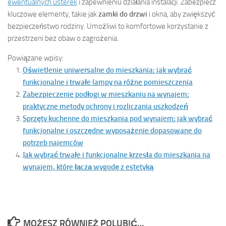
ewentualnych usterek
i zapewnieniu działania instalacji. Zabezpiecz
kluczowe elementy, takie jak
zamki do drzwi
i okna, aby zwiększyć
bezpieczeństwo rodziny. Umożliwi to komfortowe korzystanie z
przestrzeni bez obaw o zagrożenia.
Powiązane wpisy:
Oświetlenie uniwersalne do mieszkania: jak wybrać
funkcjonalne i trwałe lampy na różne pomieszczenia
Zabezpieczenie podłogi w mieszkaniu na wynajem:
praktyczne metody ochrony i rozliczania uszkodzeń
Sprzęty kuchenne do mieszkania pod wynajem: jak wybrać
funkcjonalne i oszczędne wyposażenie dopasowane do
potrzeb najemców
Jak wybrać trwałe i funkcjonalne krzesła do mieszkania na
wynajem, które łączą wygodę z estetyką
MOŻESZ RÓWNIEŻ POLUBIĆ…