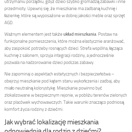
utrzymaniu porządku, gdyż dzieci szybko gromadzą zabawki i inne
przedmioty. Upewnij się, że mieszkanie ma zadbaną kuchnię i
łazienkę, które są wyposażone w dobrej jakości meble oraz sprzęt
AGD.
Ważnym elementem jest także
układ mieszkania
. Postaw na
funkcjonalne pomieszczenia, które można elastycznie aranżować,
aby zaspokoić potrzeby rosnących dzieci. Strefa wspólna, łącząca
kuchnię z salonem, sprzyja integracji rodziny, a jednocześnie
pozwala na nadzorowanie dzieci podczas zabawy.
Nie zapominaj o aspektach estetycznych i bezpieczeństwa –
obejrzyj mieszkanie pod kątem stanu wykończenia i zadbaj, aby
miało neutralną kolorystykę. Mieszkanie powinno być
zlokalizowane w bezpiecznym rejonie, w pobliżu terenów zielonych
oraz placówek wychowawczych. Takie warunki znacząco podniosą
komfort życia rodziny z dziećmi.
Jak wybrać lokalizację mieszkania
odpowiednią dla rodzin z dziećmi?