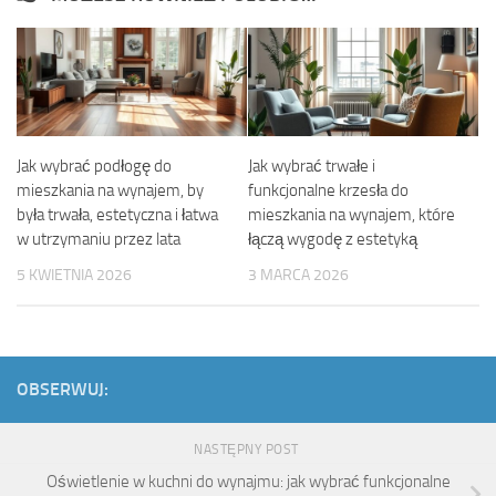
Jak wybrać podłogę do
Jak wybrać trwałe i
mieszkania na wynajem, by
funkcjonalne krzesła do
była trwała, estetyczna i łatwa
mieszkania na wynajem, które
w utrzymaniu przez lata
łączą wygodę z estetyką
5 KWIETNIA 2026
3 MARCA 2026
OBSERWUJ:
NASTĘPNY POST
Oświetlenie w kuchni do wynajmu: jak wybrać funkcjonalne