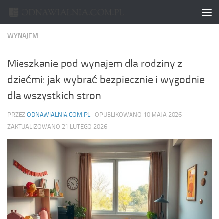
Skip to content
WYNAJEM
Mieszkanie pod wynajem dla rodziny z
dziećmi: jak wybrać bezpiecznie i wygodnie
dla wszystkich stron
PRZEZ
ODNAWIALNIA.COM.PL
· OPUBLIKOWANO
10 MAJA 2026
·
ZAKTUALIZOWANO
21 LUTEGO 2026