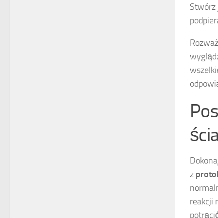
Stwórz 
podpier
Rozważ
wyglądz
wszelki
odpowia
Pos
ścia
Dokonaj
z
proto
normaln
reakcji
potrąci