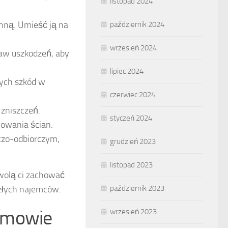
listopad 2024
nną. Umieść ją na
październik 2024
wrzesień 2024
aw uszkodzeń, aby
lipiec 2024
ych szkód w
czerwiec 2024
zniszczeń.
styczeń 2024
lowania ścian.
czo-odbiorczym,
grudzień 2023
listopad 2023
zwolą ci zachować
szłych najemców.
październik 2023
 umowie
wrzesień 2023