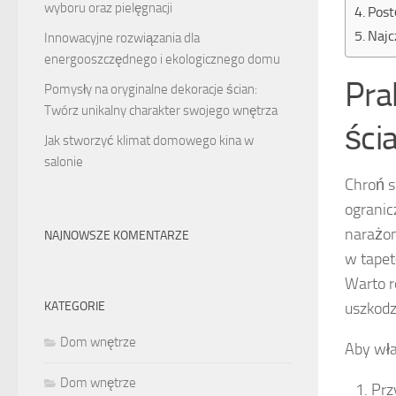
wyboru oraz pielęgnacji
Post
Najc
Innowacyjne rozwiązania dla
energooszczędnego i ekologicznego domu
Pra
Pomysły na oryginalne dekoracje ścian:
Twórz unikalny charakter swojego wnętrza
ści
Jak stworzyć klimat domowego kina w
salonie
Chroń s
ogranic
narażon
NAJNOWSZE KOMENTARZE
w tapet
Warto 
uszkodz
KATEGORIE
Dom wnętrze
Aby wła
Dom wnętrze
Prz