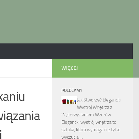
WIĘCEJ
POLECAMY
kaniu
Jak Stworzyć Elegancki
Wystrój Wnętrza z
wiązania
Wykorzystaniem Wzorów
Elegancki wystrój wnętrza to
sztuka, która wymaga nie tylko
i
wyczucia …