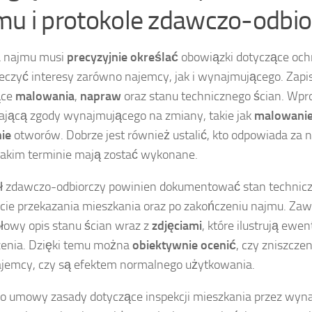
mu i protokole zdawczo-odbi
najmu musi
precyzyjnie określać
obowiązki dotyczące ochr
eczyć interesy zarówno najemcy, jak i wynajmującego. Zapis
ące
malowania
,
napraw
oraz stanu technicznego ścian. Wpr
jącą zgody wynajmującego na zmiany, takie jak
malowani
ie
otworów. Dobrze jest również ustalić, kto odpowiada za
jakim terminie mają zostać wykonane.
ł zdawczo-odbiorczy powinien dokumentować stan technic
e przekazania mieszkania oraz po zakończeniu najmu. Zaw
łowy opis stanu ścian wraz z
zdjęciami
, które ilustrują ewe
enia. Dzięki temu można
obiektywnie ocenić
, czy zniszcze
jemcy, czy są efektem normalnego użytkowania.
o umowy zasady dotyczące inspekcji mieszkania przez wy