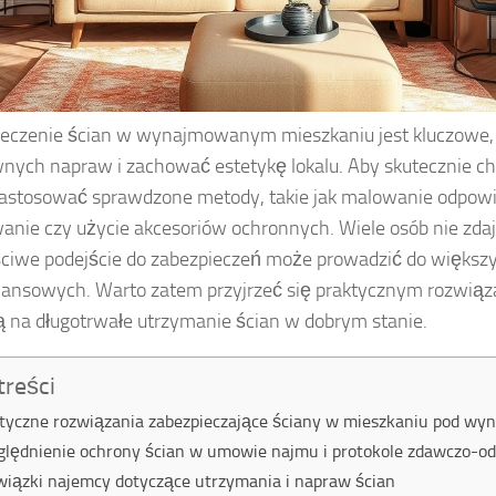
eczenie ścian w wynajmowanym mieszkaniu jest kluczowe,
nych napraw i zachować estetykę lokalu. Aby skutecznie ch
astosować sprawdzone metody, takie jak malowanie odpowi
anie czy użycie akcesoriów ochronnych. Wiele osób nie zdaj
ciwe podejście do zabezpieczeń może prowadzić do większy
inansowych. Warto zatem przyjrzeć się praktycznym rozwiąz
 na długotrwałe utrzymanie ścian w dobrym stanie.
treści
tyczne rozwiązania zabezpieczające ściany w mieszkaniu pod wy
lędnienie ochrony ścian w umowie najmu i protokole zdawczo-o
iązki najemcy dotyczące utrzymania i napraw ścian