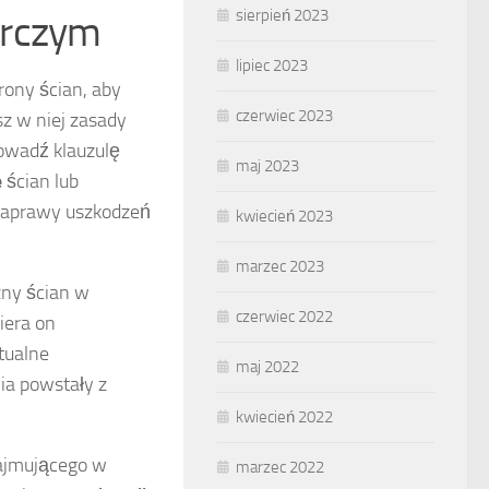
sierpień 2023
orczym
lipiec 2023
ony ścian, aby
czerwiec 2023
z w niej zasady
owadź klauzulę
maj 2023
e
ścian lub
 naprawy uszkodzeń
kwiecień 2023
marzec 2023
zny ścian w
czerwiec 2022
iera on
ntualne
maj 2022
nia powstały z
kwiecień 2022
najmującego w
marzec 2022