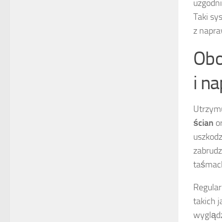
uzgodni
Taki sy
z napra
Obo
i n
Utrzym
ścian
o
uszkodz
zabrudz
taśmach
Regular
takich 
wyglądz