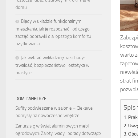
roztocza i dbać o zdrowy mikroklimat w
domu
Błędy w układzie funkcjonalnym
mieszkania: jak je rozpoznać i od czego
zacząć poprawki dla lepszego komfortu
Zabezpi
użytkowania
kosztow
warto z
Jak wybrać wykładzinę na schody:
tapetow
trwałość, bezpieczeństwo i estetyka w
niewłaś
praktyce
strat f
pozwolą
DOM I WNĘTRZE
Spis 
Sufity podwieszane w salonie – Ciekawe
pomysły na nowoczesne wnętrze
Prak
Uwzg
Zanurz się w świat aluminiowych mebli
ogrodowych: Zalety, wady i porady dotyczące
Obow