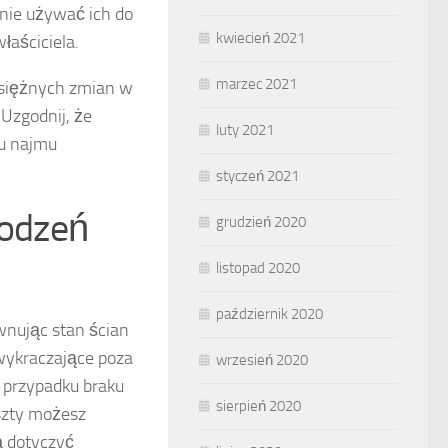
 nie używać ich do
kwiecień 2021
łaściciela.
marzec 2021
siężnych zmian w
 Uzgodnij, że
luty 2021
u najmu
styczeń 2021
kodzeń
grudzień 2020
listopad 2020
październik 2020
wnując stan ścian
 wykraczające poza
wrzesień 2020
 przypadku braku
sierpień 2020
oszty możesz
ą dotyczyć