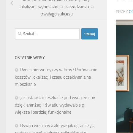
lokalizacji, wyposażenia i zarządzania dla
PRZEZ
O
trwałego sukcesu
Szukaj:
OSTATNIE WPISY
Rynek pierwotny czy wtórny? Porównanie
kosztów, lokalizacji i czasu oczekiwania na
mieszkanie
Jak ustawić mieszkanie pod wynajem, by
dzięki aranżacji i światłu wydawało się
większe i bardziej funkcjonalne
Dywan wełniany a alergia: jak ograniczyć