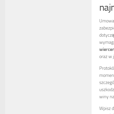
naj
Umowa 
zabezpi
dotycz
wymaga
wiercen
oraz w 
Protokó
momenci
szczegó
uszkodz
winy na
Wpisz d