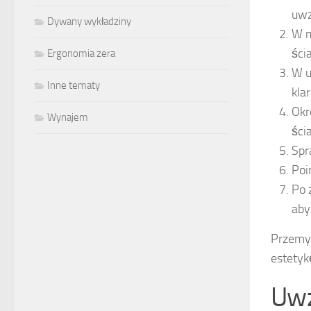
uwz
Dywany wykładziny
W m
ści
Ergonomia zera
W u
Inne tematy
kla
Okr
Wynajem
ści
Spr
Poi
Po 
aby
Przemy
estetyk
Uwz