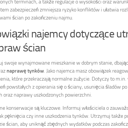
onych terminach, a także regulacje o wysokości oraz waru
stem zabezpieczeń zmniejsza ryzyko konfliktów i ułatwia roz
wami ścian po zakończeniu najmu.
wiązki najemcy dotyczące ut
apraw ścian
uj swoje wynajmowane mieszkanie w dobrym stanie, dbają
raz
naprawę tynków
. Jako najemca masz obowiązek reagow
enia, które przekraczają normalne zużycie. Dotyczy to m.in
eń powstałych z opierania się o ściany, usunięcia śladów p
 oraz naprawy uszkodzonych powierzchni.
ne konserwacje są kluczowe. Informuj właściciela o zauwa
jak pęknięcia czy inne uszkodzenia tynków. Utrzymuj także 
ie ścian, aby uniknąć zbędnych wydatków podczas zakończ