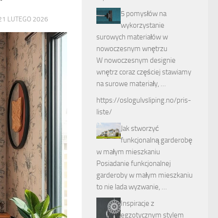
5 pomysłów na
21 LUTEGO 2026
wykorzystanie
surowych materiałów w
nowoczesnym wnętrzu
W nowoczesnym designie
wnętrz coraz częściej stawiamy
na surowe materiały, …
https://oslogulvsliping.no/pris-
liste/
Jak stworzyć
funkcjonalną garderobę
w małym mieszkaniu
Posiadanie funkcjonalnej
garderoby w małym mieszkaniu
to nie lada wyzwanie, …
Inspiracje z
egzotycznym stylem