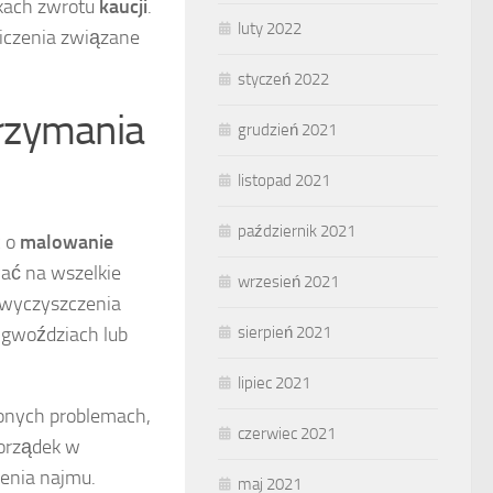
nkach zwrotu
kaucji
.
luty 2022
liczenia związane
styczeń 2022
rzymania
grudzień 2021
listopad 2021
październik 2021
c o
malowanie
ać na wszelkie
wrzesień 2021
. wyczyszczenia
o gwoździach lub
sierpień 2021
lipiec 2021
żonych problemach,
czerwiec 2021
porządek w
enia najmu.
maj 2021