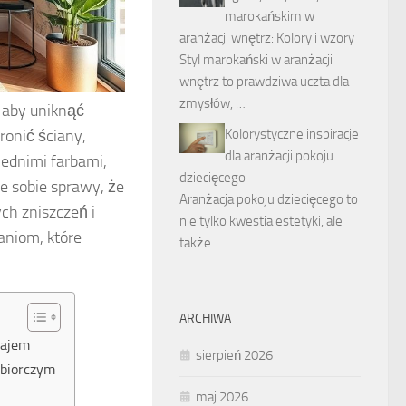
marokańskim w
aranżacji wnętrz: Kolory i wzory
Styl marokański w aranżacji
wnętrz to prawdziwa uczta dla
zmysłów, …
 aby uniknąć
ronić ściany,
Kolorystyczne inspiracje
dla aranżacji pokoju
ednimi farbami,
dziecięcego
e sobie sprawy, że
Aranżacja pokoju dziecięcego to
ch zniszczeń i
nie tylko kwestia estetyki, ale
aniom, które
także …
ARCHIWA
najem
sierpień 2026
dbiorczym
maj 2026