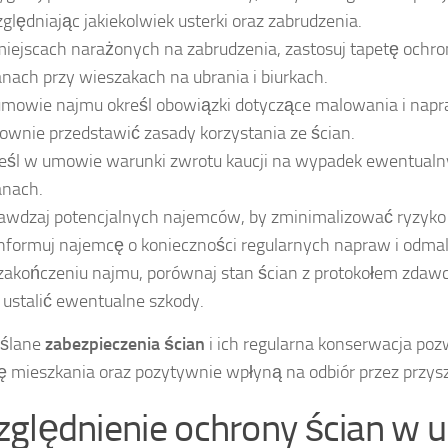
ględniając jakiekolwiek usterki oraz zabrudzenia.
iejscach narażonych na zabrudzenia, zastosuj tapetę ochro
anach przy wieszakach na ubrania i biurkach.
mowie najmu określ obowiązki dotyczące malowania i napr
rownie przedstawić zasady korzystania ze ścian.
eśl w umowie warunki zwrotu kaucji na wypadek ewentualn
anach.
awdzaj potencjalnych najemców, by zminimalizować ryzyko 
nformuj najemcę o konieczności regularnych napraw i odma
zakończeniu najmu, porównaj stan ścian z protokołem zdaw
 ustalić ewentualne szkody.
ślane
zabezpieczenia ścian
i ich regularna konserwacja po
ę mieszkania oraz pozytywnie wpłyną na odbiór przez przy
ględnienie ochrony ścian w