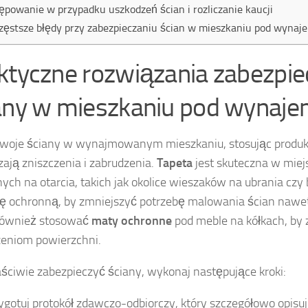
ępowanie w przypadku uszkodzeń ścian i rozliczanie kaucji
zęstsze błędy przy zabezpieczaniu ścian w mieszkaniu pod wynaj
ktyczne rozwiązania zabezpie
any w mieszkaniu pod wynaj
woje ściany w wynajmowanym mieszkaniu, stosując produkt
zają zniszczenia i zabrudzenia.
Tapeta
jest skuteczna w miej
ych na otarcia, takich jak okolice wieszaków na ubrania czy 
ę ochronną, by zmniejszyć potrzebę malowania ścian nawet n
również stosować
maty ochronne
pod meble na kółkach, by 
eniom powierzchni.
ściwie zabezpieczyć ściany, wykonaj następujące kroki:
ygotuj protokół zdawczo-odbiorczy, który szczegółowo opisuj