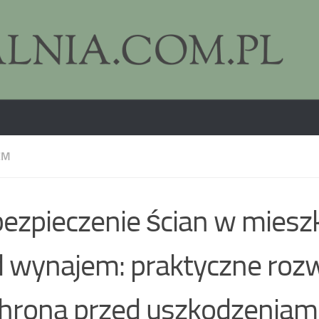
EM
ezpieczenie ścian w miesz
 wynajem: praktyczne roz
chrona przed uszkodzeniam