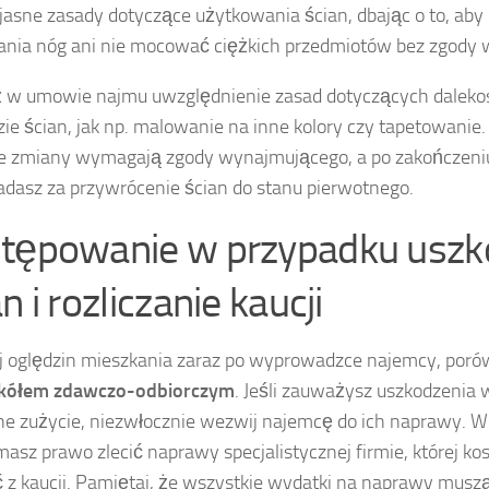
jasne zasady dotyczące użytkowania ścian, dbając o to, aby
ania nóg ani nie mocować ciężkich przedmiotów bez zgody w
 w umowie najmu uwzględnienie zasad dotyczących daleko
ie ścian, jak np. malowanie na inne kolory czy tapetowanie.
e zmiany wymagają zgody wynajmującego, a po zakończeni
dasz za przywrócenie ścian do stanu pierwotnego.
tępowanie w przypadku usz
n i rozliczanie kaucji
 oględzin mieszkania zaraz po wyprowadzce najemcy, poró
kółem zdawczo-odbiorczym
. Jeśli zauważysz uszkodzenia
e zużycie, niezwłocznie wezwij najemcę do ich naprawy. W
 masz prawo zlecić naprawy specjalistycznej firmie, której k
ć z kaucji. Pamiętaj, że wszystkie wydatki na naprawy musz