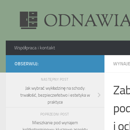
Skip to content
Współpraca i kontakt
OBSERWUJ:
WYNAJ
NASTĘPNY POST
Zab
Jak wybrać wykładzinę na schody:
trwałość, bezpieczeństwo i estetyka w
praktyce
pod
POPRZEDNI POST
i o
Mieszkanie pod wynajem
krótkoterminowy: kluczowe aspekty