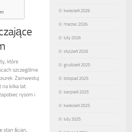
kwiecień 2026
em
marzec 2026
czające
luty 2026
em
styczeń 2026
y, które
grudzień 2025
scach szczególnie
biurek. Zainwestuj
listopad 2025
a kilka lat.
sierpień 2025
zapobiec rysom i
kwiecień 2025
luty 2025
e stan ścian,