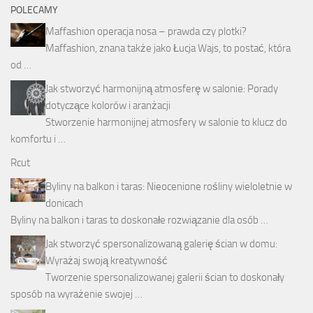
POLECAMY
Maffashion operacja nosa – prawda czy plotki?
Maffashion, znana także jako Łucja Wajs, to postać, która
od …
Jak stworzyć harmonijną atmosferę w salonie: Porady
dotyczące kolorów i aranżacji
Stworzenie harmonijnej atmosfery w salonie to klucz do
komfortu i …
Rcut
Byliny na balkon i taras: Nieocenione rośliny wieloletnie w
donicach
Byliny na balkon i taras to doskonałe rozwiązanie dla osób …
Jak stworzyć spersonalizowaną galerię ścian w domu:
Wyrażaj swoją kreatywność
Tworzenie spersonalizowanej galerii ścian to doskonały
sposób na wyrażenie swojej …