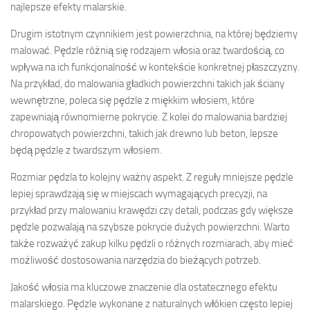
najlepsze efekty malarskie.
Drugim istotnym czynnikiem jest powierzchnia, na której będziemy
malować. Pędzle różnią się rodzajem włosia oraz twardością, co
wpływa na ich funkcjonalność w kontekście konkretnej płaszczyzny.
Na przykład, do malowania gładkich powierzchni takich jak ściany
wewnętrzne, poleca się pędzle z miękkim włosiem, które
zapewniają równomierne pokrycie. Z kolei do malowania bardziej
chropowatych powierzchni, takich jak drewno lub beton, lepsze
będą pędzle z twardszym włosiem.
Rozmiar pędzla to kolejny ważny aspekt. Z reguły mniejsze pędzle
lepiej sprawdzają się w miejscach wymagających precyzji, na
przykład przy malowaniu krawędzi czy detali, podczas gdy większe
pędzle pozwalają na szybsze pokrycie dużych powierzchni. Warto
także rozważyć zakup kilku pędzli o różnych rozmiarach, aby mieć
możliwość dostosowania narzędzia do bieżących potrzeb.
Jakość włosia ma kluczowe znaczenie dla ostatecznego efektu
malarskiego. Pędzle wykonane z naturalnych włókien często lepiej