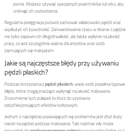
pionie. Możesz używać specjalnych pojemników lub etui, aby
uniknąć ich uszkodzenia.
Regularna pielęgnacja pozwoli zachować właściwości pędzli oraz
wydłużyć ich żywotność. Zainwestowanie czasu w dbanie o pędzle
nie tylko zapewni ich długotrwałość, ale także wpłynie na jakość
pracy, co jest szczególnie ważne dla artystów oraz osób
zajmujących się makijażem.
Jakie są najczęstsze błędy przy używaniu
pędzli płaskich?
Podczas korzystania z
pędzli płaskich
, wiele osób popełnia typowe
błędy, które mogą znacząco wpłynąć na jakość malowania.
Zrozumienie tych pułapek to klucz do uzyskania
satysfakcjonujących efektów końcowych.
Jednym z najczęściej pojawiających się problemów jest zbyt duży
nacisk na pędzel podczas malowania. Taki nadmiar siły może
prowadzić do
nierównomiernego pokrycia
powierzchni farbą, co z