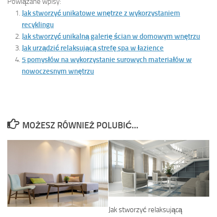
Powiązane wpisy:
Jak stworzyć unikatowe wnętrze z wykorzystaniem
recyklingu
Jak stworzyć unikalną galerię ścian w domowym wnętrzu
Jak urządzić relaksującą strefę spa w łazience
5 pomysłów na wykorzystanie surowych materiałów w
nowoczesnym wnętrzu
MOŻESZ RÓWNIEŻ POLUBIĆ…
Jak stworzyć relaksującą