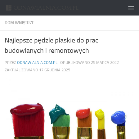
Skip to content
DOM WNĘTRZE
Najlepsze pędzle płaskie do prac
budowlanych i remontowych
PRZEZ
ODNAWIALNIA.COM.PL
· OPUBLIKOWANO
25 MARCA 2022
·
ZAKTUALIZOWANO
17 GRUDNIA 2025