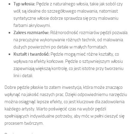
Typ włosia:
Pędzle z naturalnego włosia, takie jak soból czy
wół, są idealne do szczegółowego malowania, natomiast
syntetyczne włosie dobrze sprawdza się przy malowaniu
farbami akrylowymi.
Zakres rozmiarów:
Różnorodność rozmiarów pędzli pozwala
na precyzyjne wykonywanie różnych technik, od malowania
dużych powierzchni po detale w małych formatach.
Kształt i twardość:
Pędzle mogą mieć różne kształty, co
wpływa na efekty końcowe. Pędzle o sztywniejszym włosiu
zapewniają większą kontrolę, co jest istotne przy tworzeniu
linii i detali.
Dobre pędzle płaskie to zatem inwestycja, która może znacząco
wpłynąć na jakość naszych prac. Dzięki odpowiedniemu narzędziu
można osiągnąć lepsze efekty, co jest kluczowe dla zadowolenia
każdego artysty. Warto poświęcić czas na wybór pędzli
spełniających indywidualne potrzeby, aby móc w pełni cieszyć się
procesem twórczym.