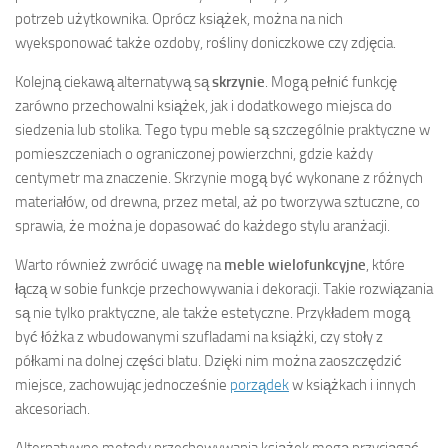
potrzeb użytkownika. Oprócz książek, można na nich
wyeksponować także ozdoby, rośliny doniczkowe czy zdjęcia.
Kolejną ciekawą alternatywą są
skrzynie
. Mogą pełnić funkcję
zarówno przechowalni książek, jak i dodatkowego miejsca do
siedzenia lub stolika. Tego typu meble są szczególnie praktyczne w
pomieszczeniach o ograniczonej powierzchni, gdzie każdy
centymetr ma znaczenie. Skrzynie mogą być wykonane z różnych
materiałów, od drewna, przez metal, aż po tworzywa sztuczne, co
sprawia, że można je dopasować do każdego stylu aranżacji.
Warto również zwrócić uwagę na
meble wielofunkcyjne
, które
łączą w sobie funkcje przechowywania i dekoracji. Takie rozwiązania
są nie tylko praktyczne, ale także estetyczne. Przykładem mogą
być łóżka z wbudowanymi szufladami na książki, czy stoły z
półkami na dolnej części blatu. Dzięki nim można zaoszczędzić
miejsce, zachowując jednocześnie
porządek
w książkach i innych
akcesoriach.
Alternatywne metody przechowywania książek mogą przyciągać