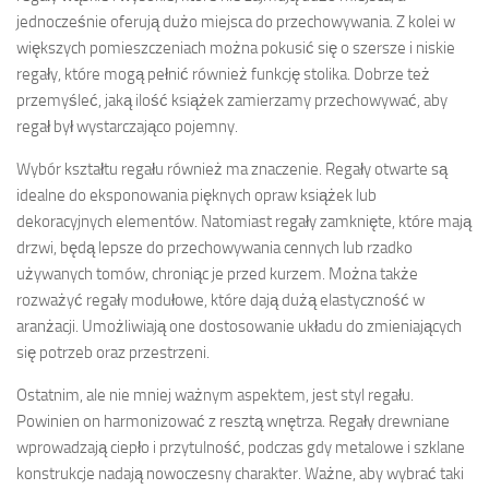
jednocześnie oferują dużo miejsca do przechowywania. Z kolei w
większych pomieszczeniach można pokusić się o szersze i niskie
regały, które mogą pełnić również funkcję stolika. Dobrze też
przemyśleć, jaką ilość książek zamierzamy przechowywać, aby
regał był wystarczająco pojemny.
Wybór kształtu regału również ma znaczenie. Regały otwarte są
idealne do eksponowania pięknych opraw książek lub
dekoracyjnych elementów. Natomiast regały zamknięte, które mają
drzwi, będą lepsze do przechowywania cennych lub rzadko
używanych tomów, chroniąc je przed kurzem. Można także
rozważyć regały modułowe, które dają dużą elastyczność w
aranżacji. Umożliwiają one dostosowanie układu do zmieniających
się potrzeb oraz przestrzeni.
Ostatnim, ale nie mniej ważnym aspektem, jest styl regału.
Powinien on harmonizować z resztą wnętrza. Regały drewniane
wprowadzają ciepło i przytulność, podczas gdy metalowe i szklane
konstrukcje nadają nowoczesny charakter. Ważne, aby wybrać taki