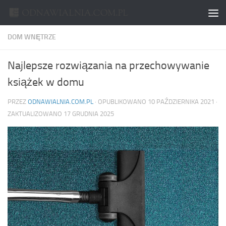
Skip to content
DOM WNĘTRZE
Najlepsze rozwiązania na przechowywanie
książek w domu
PRZEZ
ODNAWIALNIA.COM.PL
· OPUBLIKOWANO
10 PAŹDZIERNIKA 2021
·
ZAKTUALIZOWANO
17 GRUDNIA 2025