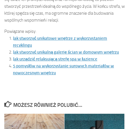
stworzyć przestrzeń idealną do wspólnego życia. W końcu strefa, w
której spędza się czas, ma ogromne znaczenie dla budowania
wspólnych wspomnień i relacji.
Powiązane wpisy:
Jak stworzyć unikatowe wnętrze z wykorzystaniem
recyklingu
Jak stworzyć unikalną galerię ścian w domowym wnętrzu
Jak urządzić relaksującą strefę spa w łazience
5 pomysłów na wykorzystanie surowych materiałów w
nowoczesnym wnętrzu
MOŻESZ RÓWNIEŻ POLUBIĆ…