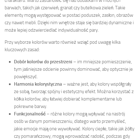
charakteru. Warto zastanowić się nad dodatkami w mocnych
barwach, takich jak czerwień, granat czy butelkowa zieleń. Takie
elementy mogą występować w postaci poduszek, zasłon, obrazów
czy nawet mebli. Dzięki nim wnętrze staje się bardziej dynamiczne i
może lepiej odzwierciedlać indywidualność pary.
Przy wyborze kolorów warto również wziąć pod uwagę kilka
kluczowych zasad:
Dobór kolorów do przestrzeni
– im mniejsze pomieszczenie,
tym jaśniejsze odcienie powinny dominować, aby optycznie je
powiększyć.
Harmonia kolorystyczna
– ważne jest, aby kolory współgrały
ze sobą, tworząc spójny i estetyczny efekt. Można korzystać z
kółka kolorów, aby łatwiej dobierać komplementarne lub
pokrewne barwy.
Funkcjonalność
– różne kolory mogą wpływać na nastrój
osób w danym pomieszczeniu, dlatego warto przemyśleć,
jakie emocje mają one wywoływać. Kolory ciepłe, takie jak żółty
czy pomarańczowy, mogą wprowadzać radość, podczas gdy