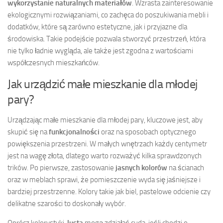
wykorzystanie naturalnych materiałów
. Wzrasta zainteresowanie
ekologicznymi rozwiązaniami, co zachęca do poszukiwania mebli i
dodatków, które są zarówno estetyczne, jak i przyjazne dla
środowiska. Takie podejście pozwala stworzyć przestrzeń, która
nie tylko ładnie wygląda, ale także jest zgodna z wartościami
współczesnych mieszkańców.
Jak urządzić małe mieszkanie dla młodej
pary?
Urządzając małe mieszkanie dla młodej pary, kluczowe jest, aby
skupić się na
funkcjonalności
oraz na sposobach optycznego
powiększenia przestrzeni. W małych wnętrzach każdy centymetr
jest na wagę złota, dlatego warto rozważyć kilka sprawdzonych
trików. Po pierwsze, zastosowanie
jasnych kolorów
na ścianach
oraz w meblach sprawi, że pomieszczenie wyda się jaśniejsze i
bardziej przestrzenne. Kolory takie jak biel, pastelowe odcienie czy
delikatne szarości to doskonały wybór.
Oprócz kolorystyki,
lusta
mogą zdziałać cuda, jeśli chodzi o