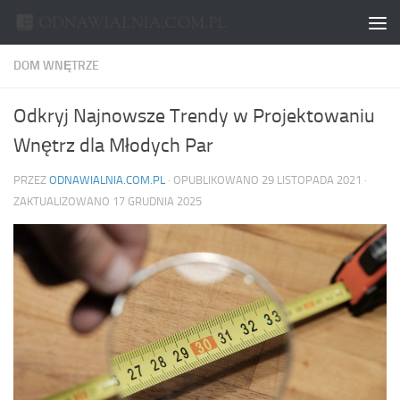
Skip to content
DOM WNĘTRZE
Odkryj Najnowsze Trendy w Projektowaniu
Wnętrz dla Młodych Par
PRZEZ
ODNAWIALNIA.COM.PL
· OPUBLIKOWANO
29 LISTOPADA 2021
·
ZAKTUALIZOWANO
17 GRUDNIA 2025