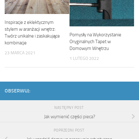
Inspiracje z eklektycznym
stylem w aranżacji wnętrz:
Pomysły na Wykorzystanie
Twórz unikalne i zaskakujące
Oryginalnych Tapet w
kombinacje
Domowym Wnętrzu
23 MARCA 2021
1 LUTEGO 2022
OBSERWUJ:
NASTĘPNY POST
Jak wymienić części pieca?
POPRZEDNI POST