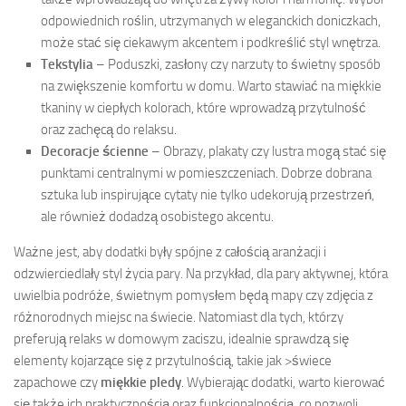
odpowiednich roślin, utrzymanych w eleganckich doniczkach,
może stać się ciekawym akcentem i podkreślić styl wnętrza.
Tekstylia
– Poduszki, zasłony czy narzuty to świetny sposób
na zwiększenie komfortu w domu. Warto stawiać na miękkie
tkaniny w ciepłych kolorach, które wprowadzą przytulność
oraz zachęcą do relaksu.
Decoracje ścienne
– Obrazy, plakaty czy lustra mogą stać się
punktami centralnymi w pomieszczeniach. Dobrze dobrana
sztuka lub inspirujące cytaty nie tylko udekorują przestrzeń,
ale również dodadzą osobistego akcentu.
Ważne jest, aby dodatki były spójne z całością aranżacji i
odzwierciedlały styl życia pary. Na przykład, dla pary aktywnej, która
uwielbia podróże, świetnym pomysłem będą mapy czy zdjęcia z
różnorodnych miejsc na świecie. Natomiast dla tych, którzy
preferują relaks w domowym zaciszu, idealnie sprawdzą się
elementy kojarzące się z przytulnością, takie jak >świece
zapachowe czy
miękkie pledy
. Wybierając dodatki, warto kierować
się także ich praktycznością oraz funkcjonalnością, co pozwoli