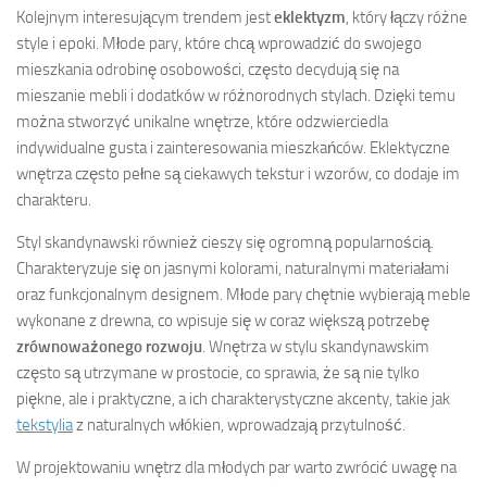
Kolejnym interesującym trendem jest
eklektyzm
, który łączy różne
style i epoki. Młode pary, które chcą wprowadzić do swojego
mieszkania odrobinę osobowości, często decydują się na
mieszanie mebli i dodatków w różnorodnych stylach. Dzięki temu
można stworzyć unikalne wnętrze, które odzwierciedla
indywidualne gusta i zainteresowania mieszkańców. Eklektyczne
wnętrza często pełne są ciekawych tekstur i wzorów, co dodaje im
charakteru.
Styl skandynawski również cieszy się ogromną popularnością.
Charakteryzuje się on jasnymi kolorami, naturalnymi materiałami
oraz funkcjonalnym designem. Młode pary chętnie wybierają meble
wykonane z drewna, co wpisuje się w coraz większą potrzebę
zrównoważonego rozwoju
. Wnętrza w stylu skandynawskim
często są utrzymane w prostocie, co sprawia, że są nie tylko
piękne, ale i praktyczne, a ich charakterystyczne akcenty, takie jak
tekstylia
z naturalnych włókien, wprowadzają przytulność.
W projektowaniu wnętrz dla młodych par warto zwrócić uwagę na