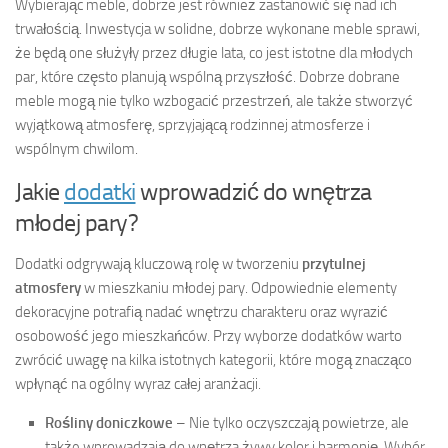
Wybierając meble, dobrze jest również zastanowić się nad ich
trwałością. Inwestycja w solidne, dobrze wykonane meble sprawi,
że będą one służyły przez długie lata, co jest istotne dla młodych
par, które często planują wspólną przyszłość. Dobrze dobrane
meble mogą nie tylko wzbogacić przestrzeń, ale także stworzyć
wyjątkową atmosferę, sprzyjającą rodzinnej atmosferze i
wspólnym chwilom.
Jakie
dodatki
wprowadzić do wnętrza
młodej pary?
Dodatki odgrywają kluczową rolę w tworzeniu
przytulnej
atmosfery
w mieszkaniu młodej pary. Odpowiednie elementy
dekoracyjne potrafią nadać wnętrzu charakteru oraz wyrazić
osobowość jego mieszkańców. Przy wyborze dodatków warto
zwrócić uwagę na kilka istotnych kategorii, które mogą znacząco
wpłynąć na ogólny wyraz całej aranżacji.
Rośliny doniczkowe
– Nie tylko oczyszczają powietrze, ale
także wprowadzają do wnętrza żywy kolor i harmonię. Wybór