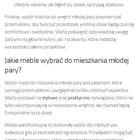
chłodne odcienie, jak błękit czy zieleń, sprzyjają relaksowi.
Finalnie, wybór kolorów do wnętrz młodej pary powinien być
przemyślany, aby tworzyć przestrzeń, w której oboje będą czuli się
komfortowo i swobodnie. Warto poświęcić odpowiednią uwagę
zarówno na główne kolory, jak i na akcenty, które nadadzą
wyrazistości całemu projektowi.
Jakie meble wybrać do mieszkania młodej
pary?
Wybór mebli do mieszkania młodej pary jest zadaniem, które
wymaga przemyślenia i uwzględnienia kilku istotnych aspektów.
Warto postawić na
stylowe
oraz
praktyczne
rozwiązania, które nie
tylko wkomponują się w nowoczesne wnętrza, ale również będą
funkcjonalne na co dzień.
Meble wielofunkcyjne to doskonały wybór dla młodych par,
zwłaszcza gdy przestrzeń jest ograniczona. Przykładem mogą być
kanapy z funkcją spania, które w dzień pełnią rolę wygodnego