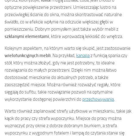
optyczne powiększenie przestrzeni. Umieszczając lustro na
przeciwległej ścianie do okna, można skontrastować naturalne
światło, co w efekcie wpłynie na odczucie większej głębi w
pomieszczeniu. Dobrym pomysłem jest także wybór mebli z
szklanymi elementami
, które wprowadzą lekkość do wnętrza.
Kolejnym aspektem, na którym warto się skupić, jest zastosowanie
wielofunkcyjnych mebli
. Na przykład,
kanapa
z funkcją spania czy
stół, który można złożyć, gdy nie jest potrzebny, to idealne
rozwiązania do małych przestrzeni. Dzięki nim można łatwo
dostosować mieszkanie do aktualnych potrzeb, a także
zaoszczędzić miejsce. Można również rozważyć regały, które
sięgają do sufitu; takie rozwiązanie pozwoli na optymalne
wykorzystanie dostępnej powierzchni do
przechowywania
.
Warto również zaplanować strefy użytkowe w mieszkaniu, takie jak
kącik do pracy czy strefa wypoczynku. Miejsce do pracy można
wyznaczyć przy oknie z dobrze dobranym biurkiem, a strefa
wypoczynku z wygodnym fotelem i lampą do czytania stanie się