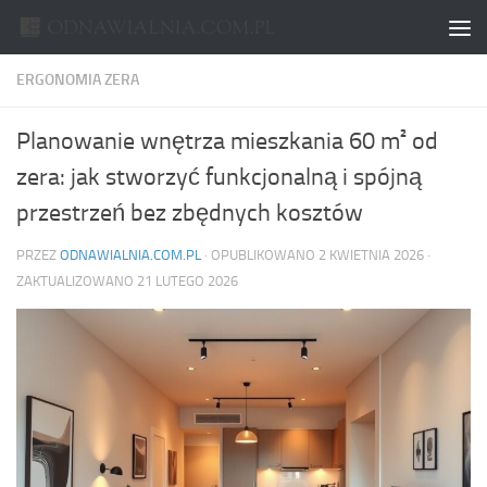
Skip to content
ERGONOMIA ZERA
Planowanie wnętrza mieszkania 60 m² od
zera: jak stworzyć funkcjonalną i spójną
przestrzeń bez zbędnych kosztów
PRZEZ
ODNAWIALNIA.COM.PL
· OPUBLIKOWANO
2 KWIETNIA 2026
·
ZAKTUALIZOWANO
21 LUTEGO 2026