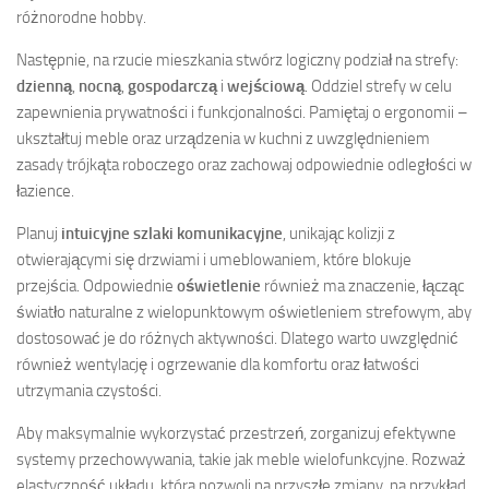
różnorodne hobby.
Następnie, na rzucie mieszkania stwórz logiczny podział na strefy:
dzienną
,
nocną
,
gospodarczą
i
wejściową
. Oddziel strefy w celu
zapewnienia prywatności i funkcjonalności. Pamiętaj o ergonomii –
ukształtuj meble oraz urządzenia w kuchni z uwzględnieniem
zasady trójkąta roboczego oraz zachowaj odpowiednie odległości w
łazience.
Planuj
intuicyjne szlaki komunikacyjne
, unikając kolizji z
otwierającymi się drzwiami i umeblowaniem, które blokuje
przejścia. Odpowiednie
oświetlenie
również ma znaczenie, łącząc
światło naturalne z wielopunktowym oświetleniem strefowym, aby
dostosować je do różnych aktywności. Dlatego warto uwzględnić
również wentylację i ogrzewanie dla komfortu oraz łatwości
utrzymania czystości.
Aby maksymalnie wykorzystać przestrzeń, zorganizuj efektywne
systemy przechowywania, takie jak meble wielofunkcyjne. Rozważ
elastyczność układu, która pozwoli na przyszłe zmiany, na przykład