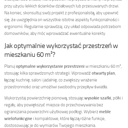
przy użyciu lekkich ścianków działowych lub przesuwanych drzwi.
Na koniec, skonsultuj swój projekt z profesjonalistą, aby upewnić
się, że uwzględnia on wszystkie istotne aspekty funkcjonalności i
ergonomii. Regularnie sprawdzaj, czy układ odpowiada potrzebom
domowników, aby móc wprowadzać ewentualne korekty.
Jak optymalnie wykorzystać przestrzeń w
mieszkaniu 60 m²?
Planuj
optymalne wykorzystanie przestrzeni
w mieszkaniu 60 m²,
stosując kilka sprawdzonych strategii. Wprowadź
otwarty plan
,
łącząc kuchnię, salon i jadalnię, co zwiększy wrażenie
przestronności oraz umożliwi swobodny przepływ światła.
Wykorzystaj powierzchnię pionową, stosując
wysokie szafki
, półki i
regały, aby powiększyć miejsce do przechowywania bez
ograniczania powierzchni użytkowej podłogi. Wybierz
meble
wielofunkcyjne
i kompaktowe, które łączą różne funkcje,
dostosowując je do wymiarów Twojego mieszkania.