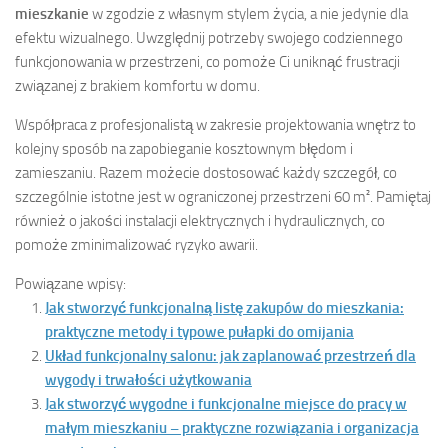
mieszkanie
w zgodzie z własnym stylem życia, a nie jedynie dla
efektu wizualnego. Uwzględnij potrzeby swojego codziennego
funkcjonowania w przestrzeni, co pomoże Ci uniknąć frustracji
związanej z brakiem komfortu w domu.
Współpraca z profesjonalistą w zakresie projektowania wnętrz to
kolejny sposób na zapobieganie kosztownym błędom i
zamieszaniu. Razem możecie dostosować każdy szczegół, co
szczególnie istotne jest w ograniczonej przestrzeni 60 m². Pamiętaj
również o jakości instalacji elektrycznych i hydraulicznych, co
pomoże zminimalizować ryzyko awarii.
Powiązane wpisy:
Jak stworzyć funkcjonalną listę zakupów do mieszkania:
praktyczne metody i typowe pułapki do omijania
Układ funkcjonalny salonu: jak zaplanować przestrzeń dla
wygody i trwałości użytkowania
Jak stworzyć wygodne i funkcjonalne miejsce do pracy w
małym mieszkaniu – praktyczne rozwiązania i organizacja