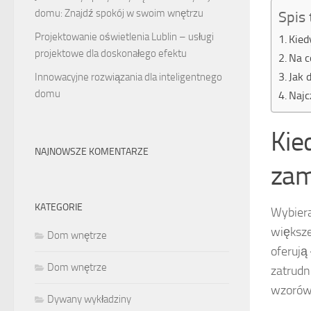
domu: Znajdź spokój w swoim wnętrzu
Spis 
Projektowanie oświetlenia Lublin – usługi
Kied
projektowe dla doskonałego efektu
Na c
Jak 
Innowacyjne rozwiązania dla inteligentnego
domu
Najc
Kie
NAJNOWSZE KOMENTARZE
zam
KATEGORIE
Wybier
większe
Dom wnętrze
oferują
Dom wnętrze
zatrudn
wzorów,
Dywany wykładziny