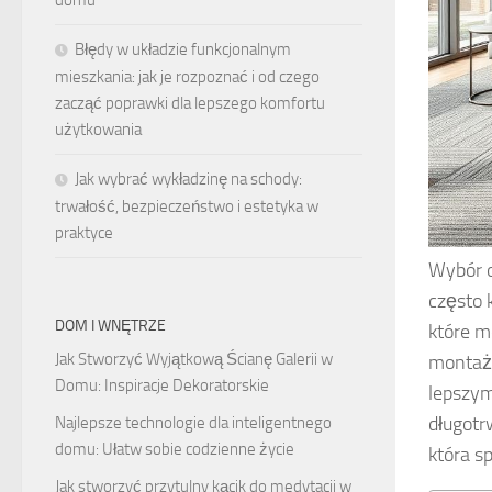
domu
Błędy w układzie funkcjonalnym
mieszkania: jak je rozpoznać i od czego
zacząć poprawki dla lepszego komfortu
użytkowania
Jak wybrać wykładzinę na schody:
trwałość, bezpieczeństwo i estetyka w
praktyce
Wybór o
często 
DOM I WNĘTRZE
które 
Jak Stworzyć Wyjątkową Ścianę Galerii w
montażu
Domu: Inspiracje Dekoratorskie
lepszym
długotr
Najlepsze technologie dla inteligentnego
domu: Ułatw sobie codzienne życie
która s
Jak stworzyć przytulny kącik do medytacji w