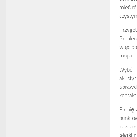
mieć ró
czystym
Przygot
Problem
więc po
mopa lu
Wybór m
akustyc
Sprawdź
kontakt
Pamięta
punktow
zawsze 
płytki
n