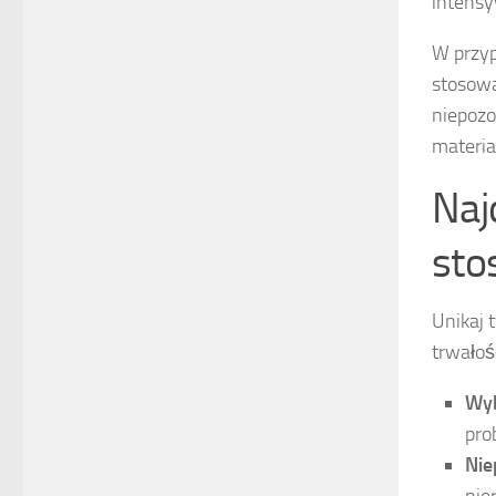
intensy
W przyp
stosowa
niepozo
materia
Naj
sto
Unikaj
trwałoś
Wyb
pro
Nie