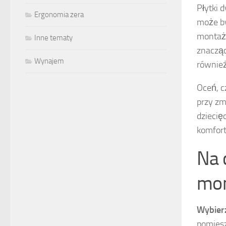
Płytki
Ergonomia zera
może by
montaż
Inne tematy
znacząc
Wynajem
również
Oceń, c
przy zm
dziecię
komfort
Na 
mon
Wybier
pomiesz