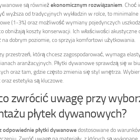
 dywanowe są również
ekonomicznym rozwiązaniem
. Choć 
ć wyższa od tradycyjnych wykładzin w rolce, to minimalne
owe (1-3%) oraz możliwość wymiany pojedynczych uszkod
o obniżają koszty konserwacji. Ich właściwości akustyczne 
 na dobrym poziomie, co sprzyja komfortowi użytkowania.
zy przestrzeń, którą chcesz zagospodarować, wymaga elasty
ianach aranżacyjnych. Płytki dywanowe sprawdzą się w biu
cych oraz tam, gdzie często zmienia się styl wnętrza. Wybiera
 oraz estetyka są kluczowe.
co zwrócić uwagę przy wyborz
tażu płytek dywanowych?
z odpowiednie płytki dywanowe
dostosowane do warunków
czeniu. Zwróć uwagę na materiały, z których są wykonane