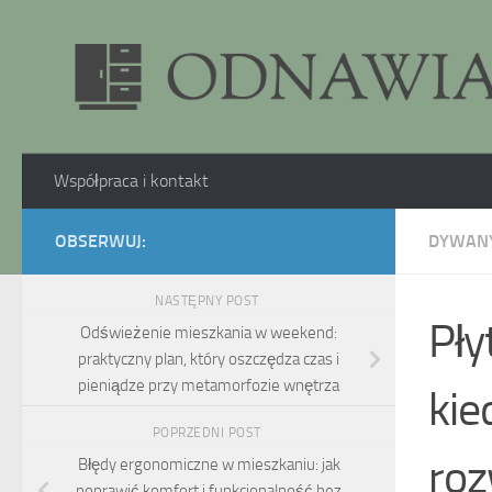
Skip to content
Współpraca i kontakt
OBSERWUJ:
DYWANY
NASTĘPNY POST
Pły
Odświeżenie mieszkania w weekend:
praktyczny plan, który oszczędza czas i
pieniądze przy metamorfozie wnętrza
kie
POPRZEDNI POST
roz
Błędy ergonomiczne w mieszkaniu: jak
poprawić komfort i funkcjonalność bez