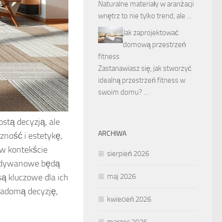
Naturalne materiały w aranżacji
wnętrz to nie tylko trend, ale …
Jak zaprojektować
domową przestrzeń
fitness
Zastanawiasz się, jak stworzyć
idealną przestrzeń fitness w
swoim domu? …
tą decyzją, ale
ARCHIWA
zność i estetykę,
 w kontekście
sierpień 2026
ki dywanowe będą
są kluczowe dla ich
maj 2026
iadomą decyzję,
kwiecień 2026