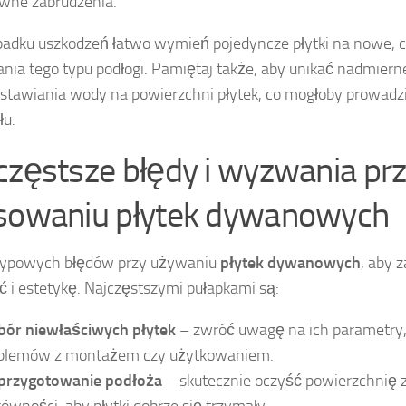
wne zabrudzenia.
adku uszkodzeń łatwo wymień pojedyncze płytki na nowe, co 
nia tego typu podłogi. Pamiętaj także, aby unikać nadmierne
stawiania wody na powierzchni płytek, co mogłoby prowadz
łu.
częstsze błędy i wyzwania pr
sowaniu płytek dywanowych
 typowych błędów przy używaniu
płytek dywanowych
, aby 
ć i estetykę. Najczęstszymi pułapkami są:
ór niewłaściwych płytek
– zwróć uwagę na ich parametry,
blemów z montażem czy użytkowaniem.
przygotowanie podłoża
– skutecznie oczyść powierzchnię z