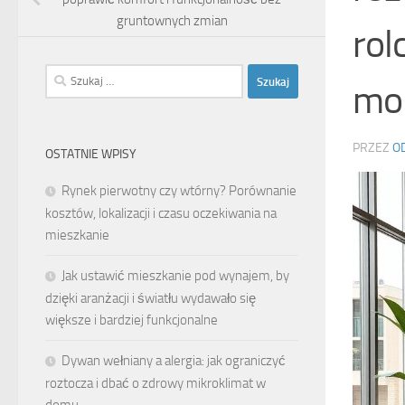
gruntownych zmian
rol
Szukaj:
mon
PRZEZ
O
OSTATNIE WPISY
Rynek pierwotny czy wtórny? Porównanie
kosztów, lokalizacji i czasu oczekiwania na
mieszkanie
Jak ustawić mieszkanie pod wynajem, by
dzięki aranżacji i światłu wydawało się
większe i bardziej funkcjonalne
Dywan wełniany a alergia: jak ograniczyć
roztocza i dbać o zdrowy mikroklimat w