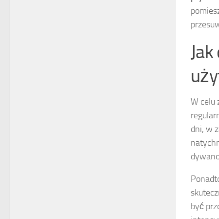
pomiesz
przesuw
Jak
uży
W celu 
regularn
dni, w 
natychm
dywano
Ponadto
skutecz
być prz