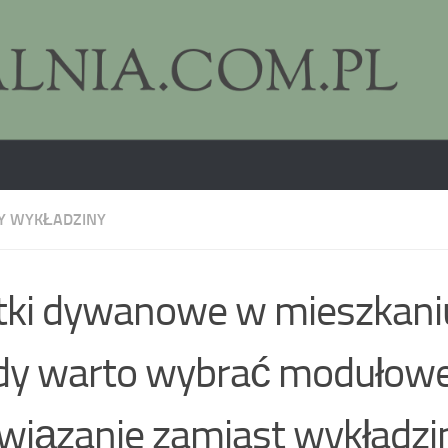
 WYKŁADZINY
tki dywanowe w mieszkan
dy warto wybrać modułow
wiązanie zamiast wykładzi