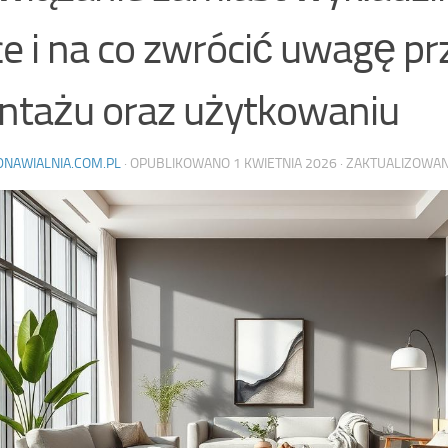
ce i na co zwrócić uwagę pr
tażu oraz użytkowaniu
DNAWIALNIA.COM.PL
· OPUBLIKOWANO
1 KWIETNIA 2026
· ZAKTUALIZOWA