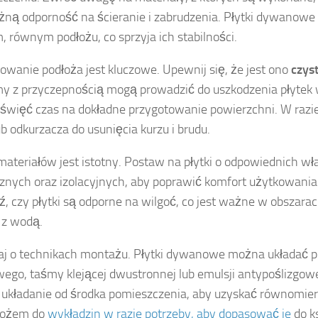
żną odporność na ścieranie i zabrudzenia. Płytki dywanow
, równym podłożu, co sprzyja ich stabilności.
owanie podłoża jest kluczowe. Upewnij się, że jest ono
czys
y z przyczepnością mogą prowadzić do uszkodzenia płytek w
święć czas na dokładne przygotowanie powierzchni. W razie
b odkurzacza do usunięcia kurzu i brudu.
ateriałów jest istotny. Postaw na płytki o odpowiednich w
znych oraz izolacyjnych, aby poprawić komfort użytkowania
, czy płytki są odporne na wilgoć, co jest ważne w obszar
 z wodą.
j o technikach montażu. Płytki dywanowe można układać pr
ego, taśmy klejącej dwustronnej lub emulsji antypoślizgowe
układanie od środka pomieszczenia, aby uzyskać równomier
ożem do
wykładzin w razie potrzeby, aby dopasować je
do k