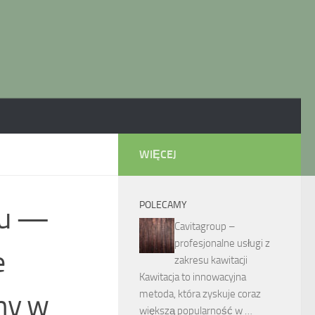
WIĘCEJ
POLECAMY
iu —
Cavitagroup –
profesjonalne usługi z
e
zakresu kawitacji
Kawitacja to innowacyjna
metoda, która zyskuje coraz
ny w
większą popularność w …