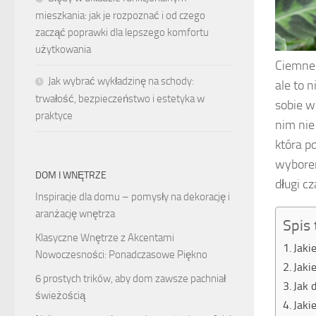
mieszkania: jak je rozpoznać i od czego
zacząć poprawki dla lepszego komfortu
użytkowania
Ciemne 
Jak wybrać wykładzinę na schody:
ale to 
trwałość, bezpieczeństwo i estetyka w
sobie w
praktyce
nim nie
która p
wyborem
DOM I WNĘTRZE
długi cz
Inspiracje dla domu – pomysły na dekorację i
aranżację wnętrza
Spis 
Klasyczne Wnętrze z Akcentami
Jaki
Nowoczesności: Ponadczasowe Piękno
Jaki
6 prostych trików, aby dom zawsze pachniał
Jak 
świeżością
Jaki