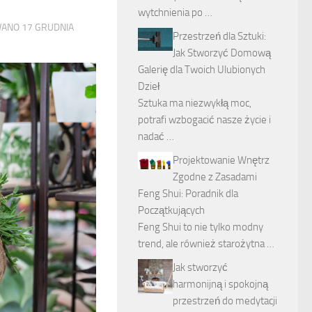
wytchnienia po …
WANO
17 GRUDNIA
Przestrzeń dla Sztuki:
Jak Stworzyć Domową
Galerię dla Twoich Ulubionych
Dzieł
Sztuka ma niezwykłą moc,
potrafi wzbogacić nasze życie i
nadać …
Projektowanie Wnętrz
Zgodne z Zasadami
Feng Shui: Poradnik dla
Początkujących
Feng Shui to nie tylko modny
trend, ale również starożytna …
Jak stworzyć
harmonijną i spokojną
przestrzeń do medytacji