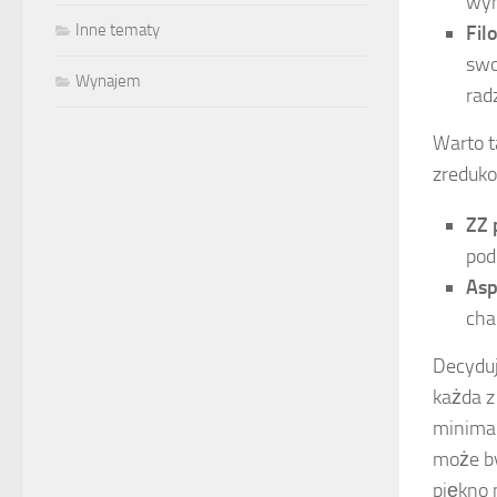
wym
Inne tematy
Fil
swo
Wynajem
rad
Warto t
zreduk
ZZ 
pod
Asp
cha
Decyduj
każda z
minimal
może by
piękno 