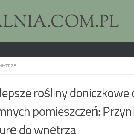
NĘTRZE
lepsze rośliny doniczkowe 
mnych pomieszczeń: Przyn
urę do wnętrza