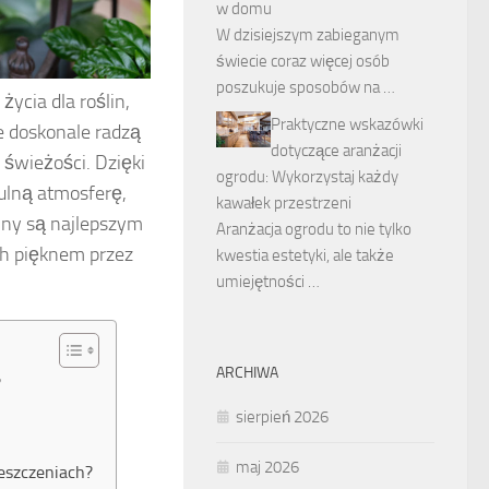
w domu
W dzisiejszym zabieganym
świecie coraz więcej osób
poszukuje sposobów na …
ycia dla roślin,
Praktyczne wskazówki
re doskonale radzą
dotyczące aranżacji
 świeżości. Dzięki
ogrodu: Wykorzystaj każdy
tulną atmosferę,
kawałek przestrzeni
liny są najlepszym
Aranżacja ogrodu to nie tylko
ch pięknem przez
kwestia estetyki, ale także
umiejętności …
ARCHIWA
?
sierpień 2026
maj 2026
eszczeniach?