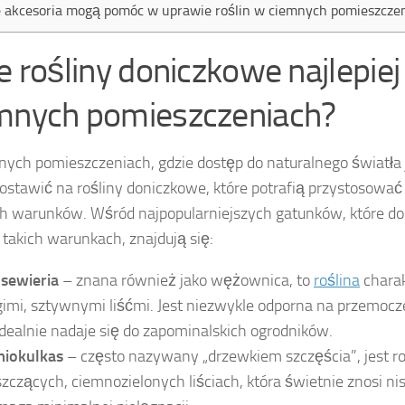
e akcesoria mogą pomóc w uprawie roślin w ciemnych pomieszcze
ie rośliny doniczkowe najlepie
mnych pomieszczeniach?
ych pomieszczeniach, gdzie dostęp do naturalnego światła 
ostawić na rośliny doniczkowe, które potrafią przystosować 
h warunków. Wśród najpopularniejszych gatunków, które do
 takich warunkach, znajdują się:
sewieria
– znana również jako wężownica, to
roślina
charak
gimi, sztywnymi liśćmi. Jest niezwykle odporna na przemocze
idealnie nadaje się do zapominalskich ogrodników.
iokulkas
– często nazywany „drzewkiem szczęścia”, jest ro
szczących, ciemnozielonych liściach, która świetnie znosi ni