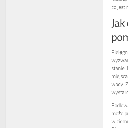
co jest
Jak
pom
Pielęgn
wyzwani
stanie.
miejsca
wody. Z
wystarc
Podlewa
może pr
w ciemn