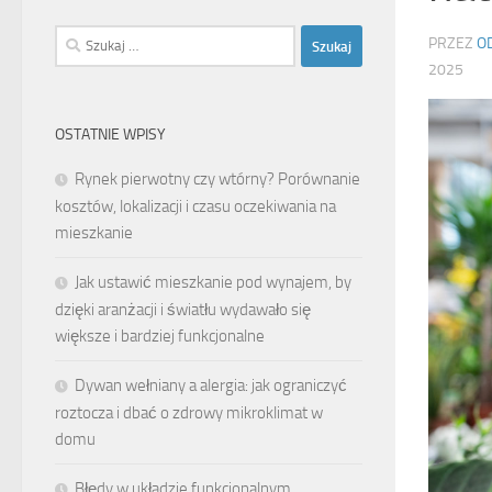
Szukaj:
PRZEZ
O
2025
OSTATNIE WPISY
Rynek pierwotny czy wtórny? Porównanie
kosztów, lokalizacji i czasu oczekiwania na
mieszkanie
Jak ustawić mieszkanie pod wynajem, by
dzięki aranżacji i światłu wydawało się
większe i bardziej funkcjonalne
Dywan wełniany a alergia: jak ograniczyć
roztocza i dbać o zdrowy mikroklimat w
domu
Błędy w układzie funkcjonalnym