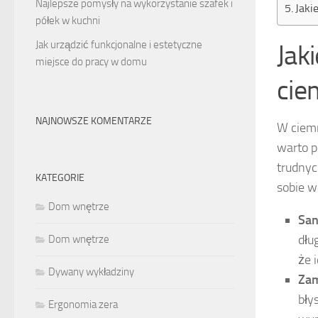
Najlepsze pomysły na wykorzystanie szafek i
Jaki
półek w kuchni
Jak urządzić funkcjonalne i estetyczne
Jak
miejsce do pracy w domu
cie
NAJNOWSZE KOMENTARZE
W ciemn
warto p
trudnyc
KATEGORIE
sobie w
Dom wnętrze
San
dłu
Dom wnętrze
że 
Dywany wykładziny
Zam
bły
Ergonomia zera