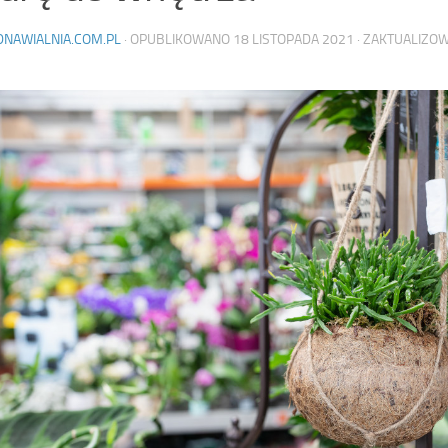
DNAWIALNIA.COM.PL
· OPUBLIKOWANO
18 LISTOPADA 2021
· ZAKTUALIZO