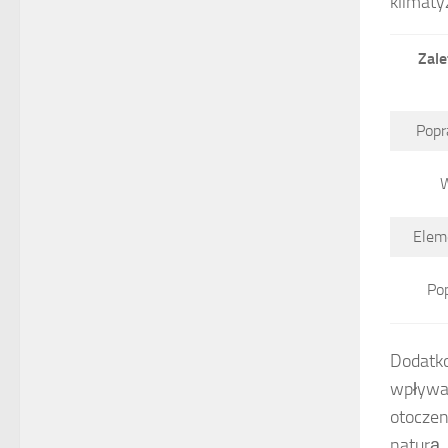
klimaty
Zale
Popr
W
Elem
Po
Dodatko
wpływa
otoczen
naturą,