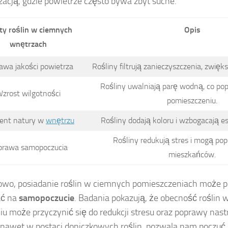
zacją, gdzie powietrze często bywa zbyt suche.
ty roślin w ciemnych
Opis
wnętrzach
awa jakości powietrza
Rośliny filtrują zanieczyszczenia, zwięk
Rośliny uwalniają parę wodną, co po
zrost wilgotności
pomieszczeniu.
ent natury w
wnętrzu
Rośliny dodają koloru i wzbogacają e
Rośliny redukują stres i mogą pop
prawa samopoczucia
mieszkańców.
wo, posiadanie roślin w ciemnych pomieszczeniach może 
ć na
samopoczucie
. Badania pokazują, że obecność roślin
iu może przyczynić się do redukcji stresu oraz poprawy nastr
 nawet w postaci doniczkowych roślin, pozwala nam poczuć 