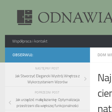
Skip to content
Współpraca i kontakt
OBSERWUJ:
DOM W
NASTĘPNY POST
Naj
Jak Stworzyć Elegancki Wystrój Wnętrza z
Wykorzystaniem Wzorów
cie
POPRZEDNI POST
Jak urządzić małą łazienkę: Optymalizacja
nat
przestrzeni dla większej funkcjonalności