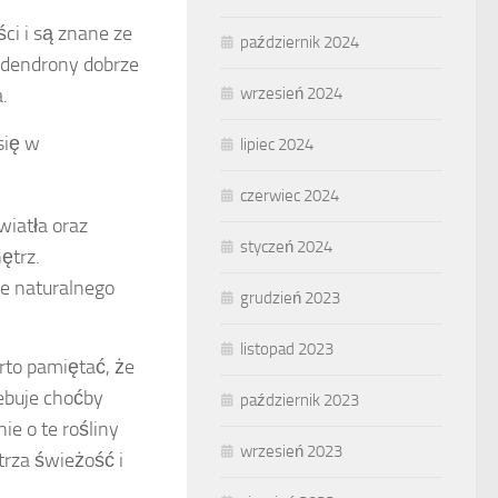
ści i są znane ze
październik 2024
lodendrony dobrze
.
wrzesień 2024
się w
lipiec 2024
czerwiec 2024
wiatła oraz
styczeń 2024
ętrz.
je naturalnego
grudzień 2023
listopad 2023
rto pamiętać, że
zebuje choćby
październik 2023
ie o te rośliny
wrzesień 2023
trza świeżość i