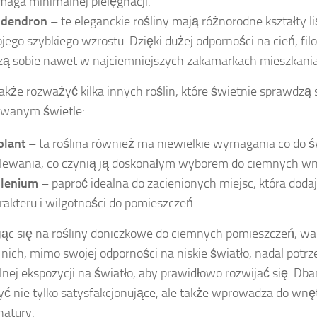
aga minimalnej pielęgnacji.
odendron
– te eleganckie rośliny mają różnorodne kształty li
jego szybkiego wzrostu. Dzięki dużej odporności na cień, fi
zą sobie nawet w najciemniejszych zakamarkach mieszkania
akże rozważyć kilka innych roślin, które świetnie sprawdzą 
owanym świetle:
plant
– ta roślina również ma niewielkie wymagania co do ś
lewania, co czynią ją doskonałym wyborem do ciemnych wn
lenium
– paproć idealna do zacienionych miejsc, która doda
rakteru i wilgotności do pomieszczeń.
ąc się na rośliny doniczkowe do ciemnych pomieszczeń, wa
 nich, mimo swojej odporności na niskie światło, nadal potr
nej ekspozycji na światło, aby prawidłowo rozwijać się. Dban
ć nie tylko satysfakcjonujące, ale także wprowadza do wnę
natury.