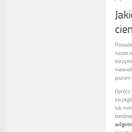
Jak
cie
Posiada
nasze o
korzys
niewiel
poziom 
Oprócz 
szczegó
lub mon
bardzie
wilgot