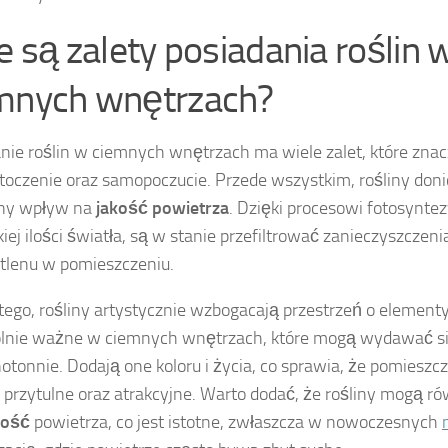
ie są zalety posiadania roślin 
mnych wnętrzach?
nie roślin w ciemnych wnętrzach ma wiele zalet, które zna
toczenie oraz samopoczucie. Przede wszystkim, rośliny do
tny wpływ na
jakość powietrza
. Dzięki procesowi fotosynte
kiej ilości światła, są w stanie przefiltrować zanieczyszczeni
tlenu w pomieszczeniu.
tego, rośliny artystycznie wzbogacają przestrzeń o elementy 
lnie ważne w ciemnych wnętrzach, które mogą wydawać się
otonnie. Dodają one koloru i życia, co sprawia, że pomieszcz
j przytulne oraz atrakcyjne. Warto dodać, że rośliny mogą r
ność
powietrza, co jest istotne, zwłaszcza w nowoczesnych