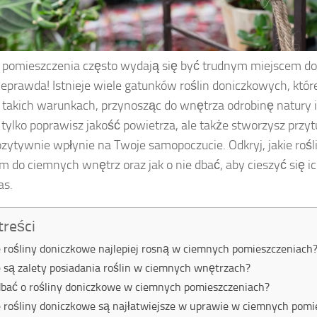
pomieszczenia często wydają się być trudnym miejscem do ż
nieprawda! Istnieje wiele gatunków roślin doniczkowych, któ
 takich warunkach, przynosząc do wnętrza odrobinę natury i
 tylko poprawisz jakość powietrza, ale także stworzysz przy
ozytywnie wpłynie na Twoje samopoczucie. Odkryj, jakie roś
 do ciemnych wnętrz oraz jak o nie dbać, aby cieszyć się i
as.
treści
e rośliny doniczkowe najlepiej rosną w ciemnych pomieszczeniach
e są zalety posiadania roślin w ciemnych wnętrzach?
dbać o rośliny doniczkowe w ciemnych pomieszczeniach?
e rośliny doniczkowe są najłatwiejsze w uprawie w ciemnych pomi