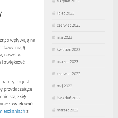
sierpień 2023
w
lipiec 2023
czerwiec 2023
maj 2023
cząco wpływają na
niczkowe mają
kwiecień 2023
zy, nawet w
a i zwiększyć
marzec 2023
czerwiec 2022
natury, co jest
maj 2022
 przytłaczające
enie staje się
kwiecień 2022
ównież
zwiększać
marzec 2022
mieszkaniach
z