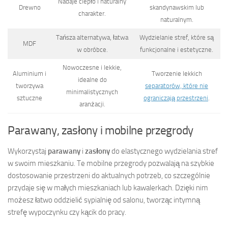
Nadaje ciepło i naturalny
Drewno
skandynawskim lub
charakter.
naturalnym.
Tańsza alternatywa, łatwa
Wydzielanie stref, które są
MDF
w obróbce.
funkcjonalne i estetyczne.
Nowoczesne i lekkie,
Aluminium i
Tworzenie lekkich
idealne do
tworzywa
separatorów, które nie
minimalistycznych
sztuczne
ograniczają przestrzeni
.
aranżacji.
Parawany, zasłony i mobilne przegrody
Wykorzystaj
parawany
i
zasłony
do elastycznego wydzielania stref
w swoim mieszkaniu. Te mobilne przegrody pozwalają na szybkie
dostosowanie przestrzeni do aktualnych potrzeb, co szczególnie
przydaje się w małych mieszkaniach lub kawalerkach. Dzięki nim
możesz łatwo oddzielić sypialnię od salonu, tworząc intymną
strefę wypoczynku czy kącik do pracy.