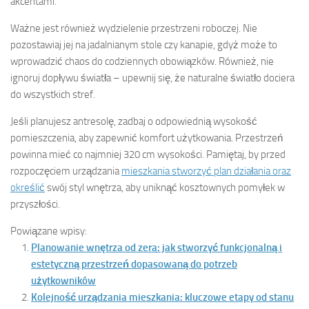
akcentami.
Ważne jest również wydzielenie przestrzeni roboczej. Nie
pozostawiaj jej na jadalnianym stole czy kanapie, gdyż może to
wprowadzić chaos do codziennych obowiązków. Również, nie
ignoruj dopływu światła – upewnij się, że naturalne światło dociera
do wszystkich stref.
Jeśli planujesz antresolę, zadbaj o odpowiednią wysokość
pomieszczenia, aby zapewnić komfort użytkowania. Przestrzeń
powinna mieć co najmniej 320 cm wysokości. Pamiętaj, by przed
rozpoczęciem urządzania
mieszkania stworzyć plan działania oraz
określić
swój styl wnętrza, aby uniknąć kosztownych pomyłek w
przyszłości.
Powiązane wpisy:
Planowanie wnętrza od zera: jak stworzyć funkcjonalną i
estetyczną przestrzeń dopasowaną do potrzeb
użytkowników
Kolejność urządzania mieszkania: kluczowe etapy od stanu