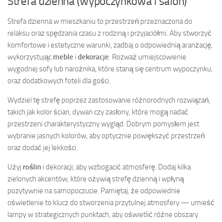
Strefa dzienna (wypoczynkowa i salon)
Strefa dzienna w mieszkaniu to przestrzeń przeznaczona do
relaksu oraz spędzania czasu z rodziną i przyjaciółmi. Aby stworzyć
komfortowe i estetyczne warunki, zadbaj o odpowiednią aranżację,
wykorzystując
meble
i
dekoracje
. Rozważ umiejscowienie
wygodnej sofy lub narożnika, które staną się centrum wypoczynku,
oraz dodatkowych foteli dla gości.
Wydziel tę strefę poprzez zastosowanie różnorodnych rozwiązań,
takich jak kolor ścian, dywan czy zasłony, które mogą nadać
przestrzeni charakterystyczny wygląd. Dobrym pomysłem jest
wybranie jasnych kolorów, aby optycznie powiększyć przestrzeń
oraz dodać jej lekkości.
Użyj
roślin
i dekoracji, aby wzbogacić atmosferę. Dodaj kilka
zielonych akcentów, które ożywią strefę dzienną i wpłyną
pozytywnie na samopoczucie. Pamiętaj, że odpowiednie
oświetlenie to klucz do stworzenia przytulnej atmosfery — umieść
lampy w strategicznych punktach, aby oświetlić różne obszary