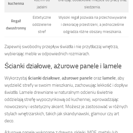
kuchenna
jadalni
siedzenia.
Estetyczne
Wysoki regał pozwala na przechowywanie
Regał
oddzielenie
i dekorację przestrzeni, a jednocześnie
dwustronny
stref
odgradza różne obszary mieszkania.
Zapewnij swobodny przepływ światła i nie przytłaczaj wnętrza,
wybierając meble w odpowiednich rozmiarach.
Ścianki działowe, ażurowe panele i lamele
Wykorzystaj
ścianki działowe
,
ażurowe panele
oraz
lamele
, aby
wydzielić strefy w swoim mieszkaniu, zachowując lekkość i dopływ
światła. Lamele drewniane w naturalnym odcieniu świetnie
oddzielają strefę wypoczynkową od kuchennej, wprowadzając
nowoczesny i estetyczny akcent. Możesz je zastosować w różnych
stylach wnętrzarskich, takich jak skandynawski, glamour czy art
deco.
Ażurowe panele wykonane z drewna, sklejki, MDF, metalu lub