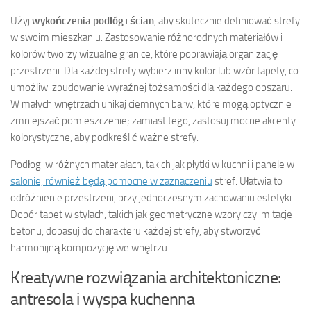
Użyj
wykończenia podłóg
i
ścian
, aby skutecznie definiować strefy
w swoim mieszkaniu. Zastosowanie różnorodnych materiałów i
kolorów tworzy wizualne granice, które poprawiają organizację
przestrzeni. Dla każdej strefy wybierz inny kolor lub wzór tapety, co
umożliwi zbudowanie wyraźnej tożsamości dla każdego obszaru.
W małych wnętrzach unikaj ciemnych barw, które mogą optycznie
zmniejszać pomieszczenie; zamiast tego, zastosuj mocne akcenty
kolorystyczne, aby podkreślić ważne strefy.
Podłogi w różnych materiałach, takich jak płytki w kuchni i panele w
salonie, również będą pomocne w zaznaczeniu
stref. Ułatwia to
odróżnienie przestrzeni, przy jednoczesnym zachowaniu estetyki.
Dobór tapet w stylach, takich jak geometryczne wzory czy imitacje
betonu, dopasuj do charakteru każdej strefy, aby stworzyć
harmonijną kompozycję we wnętrzu.
Kreatywne rozwiązania architektoniczne:
antresola i wyspa kuchenna