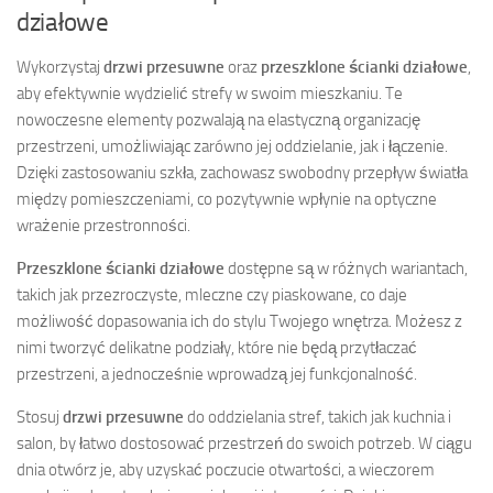
działowe
Wykorzystaj
drzwi przesuwne
oraz
przeszklone ścianki działowe
,
aby efektywnie wydzielić strefy w swoim mieszkaniu. Te
nowoczesne elementy pozwalają na elastyczną organizację
przestrzeni, umożliwiając zarówno jej oddzielanie, jak i łączenie.
Dzięki zastosowaniu szkła, zachowasz swobodny przepływ światła
między pomieszczeniami, co pozytywnie wpłynie na optyczne
wrażenie przestronności.
Przeszklone ścianki działowe
dostępne są w różnych wariantach,
takich jak przezroczyste, mleczne czy piaskowane, co daje
możliwość dopasowania ich do stylu Twojego wnętrza. Możesz z
nimi tworzyć delikatne podziały, które nie będą przytłaczać
przestrzeni, a jednocześnie wprowadzą jej funkcjonalność.
Stosuj
drzwi przesuwne
do oddzielania stref, takich jak kuchnia i
salon, by łatwo dostosować przestrzeń do swoich potrzeb. W ciągu
dnia otwórz je, aby uzyskać poczucie otwartości, a wieczorem