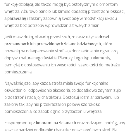
funkcję dzielącą, ale także mogą być estetycznym elementem
wnętrza. Ażurowe panele lub lamele dodadzą przestrzeni lekkości,
a
parawany
i zasłony zapewnią swobodę w modyfikacji układu
wnętrza bez potrzeby wprowadzania trwałych zmian.
Jeśli masz dużą, otwartą przestrzeń, rozważ użycie
drzwi
przesuwnych
lub
przeszklonych ścianek działowych
, które
pozwolą na odseparowanie stref, a jednocześnie nie ograniczą
dopływu naturalnego światła. Planując tego typu elementy,
pamiętaj o dostosowaniu ich wysokości i szerokości do metrażu
pomieszczenia.
Najważniejsze, aby każda strefa miała swoje funkcjonalne
oświetlenie i odpowiednie akcesoria, co dodatkowo zdynamizuje
przestrzeń i nada jej charakteru. Dostosuj rozmiar parawanu lub
zasłony tak, aby nie przekraczał on połowy szerokości
pomieszczenia, co zapobiegnie przytłoczeniu wnętrza.
Eksperymentuj z
kolorami na ścianach
oraz rodzajami podłóg, aby
jeszcze bardziej podkreślić charakter poszczególnych stref. Na