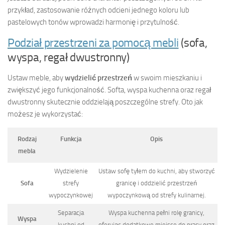
przykład, zastosowanie różnych odcieni jednego koloru lub
pastelowych tonów wprowadzi harmonię i przytulność.
Podział przestrzeni za pomocą mebli
(sofa,
wyspa, regał dwustronny)
Ustaw meble, aby
wydzielić przestrzeń
w swoim mieszkaniu i
zwiększyć jego funkcjonalność. Softa, wyspa kuchenna oraz regał
dwustronny skutecznie oddzielają poszczególne strefy. Oto jak
możesz je wykorzystać:
Rodzaj
Funkcja
Opis
mebla
Wydzielenie
Ustaw sofę tyłem do kuchni, aby stworzyć
Sofa
strefy
granicę i oddzielić przestrzeń
wypoczynkowej
wypoczynkową od strefy kulinarnej.
Separacja
Wyspa kuchenna pełni rolę granicy,
Wyspa
kuchni od
oferując dodatkowe miejsce do pracy oraz