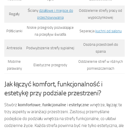
Ściany
działowe i miejsce do
Oddzielenie strefy pracy od
Regały
przechowywania
wypoczynkowej
Niskie przegrody pozwalające
Półścianki
Separacja
kuchni od salonu
na przepływ światła
Osobna przestrzeń do
Antresola
Podwyższenie strefy sypialnej
spania
Mobilne
Oddzielenie stref w różnych
Elastyczne przegrody
parawany
pomieszczeniach
Jak łączyć komfort, funkcjonalność i
estetykę przy podziale przestrzeni?
Stwórz
komfortowe
,
funkcjonalne
i
estetyczne
wnętrze, łącząc te
trzy aspekty w aranżacji przestrzeni. Zastosuj przemyślane
podejście do podziału wnętrza na strefy funkcjonalne, co ułatwi
codzienne życie. Każda strefa powinna być nie tylko estetyczna, ale