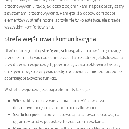
przechowywaniu, takie jak łóżka z pojemnikami na pościel czy szafy
z systemami przechowywania. Pamiętaj, że odpowiedni dobór
elementów w strefie nocnej sprzyja nie tylko estetyce, ale przede
wszystkim komfortowi snu.
Strefa wejściowa i komunikacyjna
Utwórz funkcjonalną
strefę wejściową
, aby poprawić organizację
przestrzeni i ułatwić codzienne życie. Ta przestrzeń, zlokalizowana
przy drzwiach wejściowych, powinna być zaprojektowana tak, aby
efektywnie wykorzystywać dostępną powierzchnię, jednocześnie
spełniając praktyczne funkcje.
W strefie wejściowej zadbaj o elementy takie jak:
Wieszaki
na odzież wierzchnią – umieść je w łatwo
dostępnym miejscu dla komfortu użytkowania.
Szafki lub półki
na buty – pozwolą na schowanie obuwia, co
ograniczy brud w pozostałych częściach mieszkania.
Pojemniki
na drobiazgi – zadbaj o miejsce na klucze, portfele