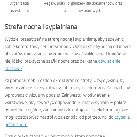
Organizacja
Regały, półki i organizery dla dokumentów oraz
przestrzeni
akcesoriów biurowych.
Strefa nocna i sypialniana
Wydziel przestrzeń na
strefę nocną
i sypialnianą, aby zapewnić
sobie komfortowy sen i intymność. Oddziel strefę nocną od innych
obszarów mieszkania, by zminimalizować zakłócenia. Umieść w
niej łóżko, praktyczne szafki nocne oraz delikatne
oświetlenie
strefowe
.
Za pomocą mebli i ozdób określ granice strefy. Użyj dywanu, by
wyznaczyć obszar sypialniany, lub różnych kolorów na ścianach, by
wprowadzić wizualny podział. Zainwestuj w oświetlenie
warstwowe, aby stworzyć odpowiedni klimat w sypialni – połącz
oświetlenie ogólne, zadaniowe i akcentujące. Dzięki temu będziesz
mógł dostosować nastrój w zależności od potrzeb, np. do
czytania
przed snem
.
Dbaj o praktyczność: wybierz meble, które pomogą w