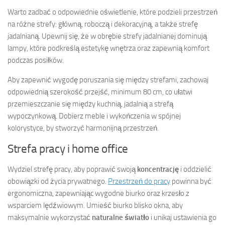
Warto zadbać o odpowiednie oświetlenie, które podzieli przestrzeń
na różne strefy: główną, roboczą i dekoracyjną, a także strefę
jadalnianą. Upewnij się, że w obrębie strefy jadalnianej dominują
lampy, które podkreślą estetykę wnętrza oraz zapewnią komfort
podczas posiłków.
Aby zapewnić wygodę poruszania się między strefami, zachowaj
odpowiednią szerokość przejść, minimum 80 cm, co ułatwi
przemieszczanie się między kuchnią, jadalnią a strefą
wypoczynkową. Dobierz meble i wykończenia w spójnej
kolorystyce, by stworzyć harmonijną przestrzeń.
Strefa pracy i home office
Wydziel strefę pracy, aby poprawić swoją
koncentrację
i oddzielić
obowiązki od życia prywatnego.
Przestrzeń do pracy
powinna być
ergonomiczna, zapewniając wygodne biurko oraz krzesło z
wsparciem lędźwiowym. Umieść biurko blisko okna, aby
maksymalnie wykorzystać
naturalne światło
i unikaj ustawienia go