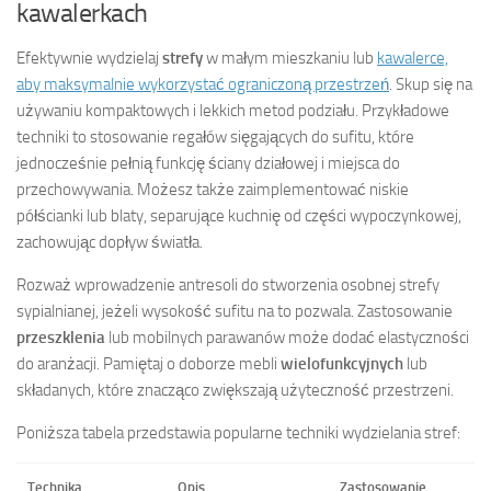
kawalerkach
Efektywnie wydzielaj
strefy
w małym mieszkaniu lub
kawalerce,
aby maksymalnie wykorzystać ograniczoną przestrzeń
. Skup się na
używaniu kompaktowych i lekkich metod podziału. Przykładowe
techniki to stosowanie regałów sięgających do sufitu, które
jednocześnie pełnią funkcję ściany działowej i miejsca do
przechowywania. Możesz także zaimplementować niskie
półścianki lub blaty, separujące kuchnię od części wypoczynkowej,
zachowując dopływ światła.
Rozważ wprowadzenie antresoli do stworzenia osobnej strefy
sypialnianej, jeżeli wysokość sufitu na to pozwala. Zastosowanie
przeszklenia
lub mobilnych parawanów może dodać elastyczności
do aranżacji. Pamiętaj o doborze mebli
wielofunkcyjnych
lub
składanych, które znacząco zwiększają użyteczność przestrzeni.
Poniższa tabela przedstawia popularne techniki wydzielania stref:
Technika
Opis
Zastosowanie