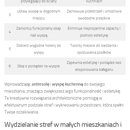
przylegający do ściany
kuchniach
Ustaw wyspę w dogodnym
Zachowuje przestrzeń i umożliwia
3
miejscu
swobodne przejście
Zamontuj funkcjonalny okap
Eliminuje nieprzyjemne zapachy i
4
nad wyspą
podnosi estetykę
Dobierz wygodne hokery do
Tworzy miejsce do siedzenia i
5
wyspy
spożywania posiłków
Zapewnia estetykę i porządek bez
6
Dbaj o porządek na wyspie
eksponowania bałaganu
Wprowadzając
antresolę
i
wyspę kuchenną
do swojego
mieszkania, znacząco zwiększasz jego funkcjonalność i estetykę.
Te kreatywne rozwiązania architektoniczne pomogą w
efektywnym podziale stref i wykreowaniu przestrzeni, która spełni
Twoje oczekiwania.
Wydzielanie stref w małych mieszkaniach i