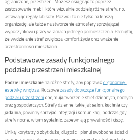
ograniczonej przestrzeni. Możesz osiągnąć to poprzez
zastosowanie mebli, które wizualnie oddzielą różne strefy, np.
ustawiając regały lub sofy. Pozwoli to nie tylko na lepszą
organizację, ale także na stworzenie atmosfery sprzyjającej
wypoczynkowi i pracy w ramach jednego pomieszczenia. Pamiętaj,
że wydzielanie stref zwiększa komfort życia oraz wrażenie
przestronności mieszkania.
Podstawowe zasady funkcjonalnego
podziału przestrzeni mieszkalnej
Podziel mieszkanie
na różne strefy, aby poprawić
ergonomię i
estetykę wnętrza
. Kluczowe
zasady dotyczące funkcjonalnego
podziału przestrzeni
obejmują tworzenie stref dziennych, nocnych
oraz gospodarczych. Strefy dzienne, takie jak
salon
,
kuchnia
czy
jadalnia
, powinny sprzyjać integracji i komunikacji, podczas gdy
strefy nocne, w tym
sypialnie
, zapewniają prywatność i ciszę.
Unikaj korytarzy o zbyt dużej długości i planuj swobodne ścieżki
komunikacyjne, aby przemieszczenie się między strefami było