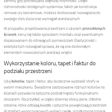
zamknij, gdy potrzebujesz większej intymności. Dzięki
różnorodności dostępnych systemów, takich jak konstrukcje
ramowe czy bezramowe, możesz dostosować rozwiązania do
swojego stylu życia oraz wymagań aranżacyjnych.
W przypadku projektowania przestrzeni z użyciem
przeszklonych
ścianek
, kieruj się także sposobem montażu oraz ewentualnym
dopasowaniem do istniejących pomieszczeń. Elastyczność i
estetyka tych rozwiązań sprawia, że są one doskonałym
elementem nowoczesnych aranżacji wnętrz.
Wykorzystanie koloru, tapet i faktur do
podziału przestrzeni
Użyj
kolorów
, tapet i faktur, aby skutecznie wydzielić strefy w
swoim mieszkaniu. Świadome zastosowanie różnych kolorów na
ścianach pozwala na optyczne podział między funkcjonalnymi
obszarami. Na przykład, w części dziennej stosuj jasne, chłodne
odcienie, które odbijają światło i optycznie powiększają przestrzeń.
W strefach wypoczynkowych wybierz ciepłe, przytłumione tonacje,