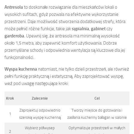
Antresola
to doskonałe rozwiązanie dla mieszkańców lokali o
wysokich sufitach, gdyż pozwala na efektywne wykorzystanie
przestrzeni. Daje możliwość stworzenia dodatkowej strefy, która
może pełnić różne funkcje, takie jak
sypialnia
,
gabinet
czy
garderoba
. Upewnij się, że antresola ma minimalną wysokość
około 1,5 metra, aby zapewnić komfort użytkowania. Dobrze
przemyślane schody i odpowiednia wentylacja są kluczowe dla jej
funkcjonalności.
Wyspa kuchenna
natomiast, nie tylko dzieli przestrzeń, ale również
pełni funkcję praktyczną i estetyczną. Aby zaprojektować wyspę,
weź pod uwagę następujące kroki:
Krok
Zalecenie
Cel
Zaprojektuj odpowiednio
Tworzy miejsce do gotowania i
1
szeroką wyspę kuchenną
zasłania kuchenny bałagan w salonie
Wybierz półwysep
Optymalizuje przestrzeń w małych
2