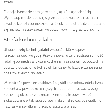
strefy.
Zadbaj o harmonię pomiędzy estetyką a funkcjonalnością.
Wybierając meble, upewnij się, że dostosowujesz ich rozmiar i
układ do kształtu pomieszczenia. Dzięki temu strefa dzienna stanie
się miejscem sprzyjającym wypoczynkowi i integracji z bliskimi.
Strefa kuchni i jadalni
Utwórz
strefę kuchni
i
jadalni
w sposób, który zapewni
funkcjonalność i wygodę. Przy planowaniu tej przestrzeni umieść
jadalnię pomiędzy aneksem kuchennym a salonem, co pozwoli na
optyczne oddzielenie tych stref. Umożliwi to łatwe przenoszenie
posiłków z kuchni do jadalni.
W tej strefie powinien znajdować się stół oraz odpowiednia liczba
krzeseł, a w przypadku mniejszych przestrzeni, rozważ wyspę
kuchenną lub barek z hokerami. Elementy te powinny być
zlokalizowane w taki sposób, aby maksymalizować doświetlenie
naturalnym światłem i unikać chaosu w aranżacji.