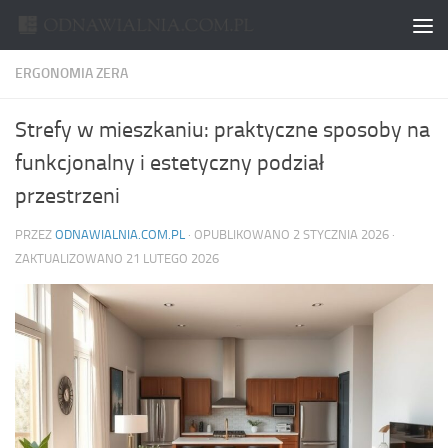
Skip to content
ERGONOMIA ZERA
Strefy w mieszkaniu: praktyczne sposoby na
funkcjonalny i estetyczny podział
przestrzeni
PRZEZ
ODNAWIALNIA.COM.PL
· OPUBLIKOWANO
2 STYCZNIA 2026
·
ZAKTUALIZOWANO
21 LUTEGO 2026