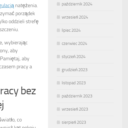
październik 2024
gulacją
natężenia.
trzymać porządek
wrzesień 2024
lko oddzieli strefę
szczeniu.
lipiec 2024
e, wybierając
czerwiec 2024
łony, aby
styczeń 2024
 Pamiętaj, aby
czasem pracy a
grudzień 2023
listopad 2023
racy bez
październik 2023
j
wrzesień 2023
wiatło, co
sierpień 2023
wnież kąt pokoju,