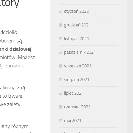
atory
styczeń 2022
grudzień 2021
ddzielić
listopad 2021
wyborem są
anki działowej
październik 2021
dmiotów. Możesz
jąc zarówno
wrzesień 2021
sierpień 2021
 akustyczną i
lipiec 2021
 to trwałe
owe zalety
czerwiec 2021
maj 2021
ściany różnymi