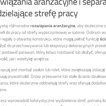
wiązania aranżacyjne i separ
zielające strefę pracy
ystaj różnorodne
rozwiązania aranżacyjne
, aby skutecznie o
zeń do pracy od strefy wypoczynkowej w salonie. Dobrym 
 regały o otwartej konstrukcji, które mogą pełnić funkcję
ści
użyć do przechowywania lub ekspozycji dekoracyjnych prze
 postawić parawan, który łatwo rozstawić lub złożyć, oferu
ość, jak i estetykę wnętrza.
 opcją jest montaż zasłon lub rolet, które zwiększają izolację
ają prywatność. Drzwi przesuwne lub stałe ścianki działowe
ania, które skutecznie oddzielają strefy oraz oferują dodatk
zne.
hcesz wprowadzić kolorystyczne wydzielenie stref, pomaluj 