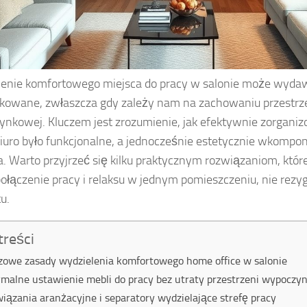
enie komfortowego miejsca do pracy w salonie może wyda
kowane, zwłaszcza gdy zależy nam na zachowaniu przestrz
nkowej. Kluczem jest zrozumienie, jak efektywnie zorganiz
iuro było funkcjonalne, a jednocześnie estetycznie wkomp
. Warto przyjrzeć się kilku praktycznym rozwiązaniom, któr
ołączenie pracy i relaksu w jednym pomieszczeniu, nie rezy
u.
treści
zowe zasady wydzielenia komfortowego home office w salonie
malne ustawienie mebli do pracy bez utraty przestrzeni wypoczy
iązania aranżacyjne i separatory wydzielające strefę pracy