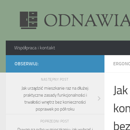
Skip to content
Współpraca i kontakt
OBSERWUJ:
ERGONO
NASTĘPNY POST
Jak
Jak urządzić mieszkanie raz na dłużej:
praktyczne zasady funkcjonalności i
trwałości wnętrz bez konieczności
kom
poprawek po pół roku
bez
POPRZEDNI POST
Dywan na echo w mieszkaniu: jak wybrać i