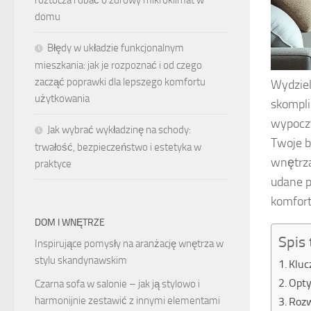
roztocza i dbać o zdrowy mikroklimat w
domu
Błędy w układzie funkcjonalnym
mieszkania: jak je rozpoznać i od czego
zacząć poprawki dla lepszego komfortu
Wydziel
użytkowania
skompli
wypoczy
Jak wybrać wykładzinę na schody:
Twoje b
trwałość, bezpieczeństwo i estetyka w
wnętrza
praktyce
udane p
komfort
DOM I WNĘTRZE
Spis 
Inspirujące pomysły na aranżację wnętrza w
stylu skandynawskim
Kluc
Opty
Czarna sofa w salonie – jak ją stylowo i
harmonijnie zestawić z innymi elementami
Rozw