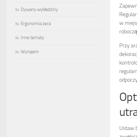
Zapewn
Dywany wykładziny
Regular
w miejsc
Ergonomia zera
roboczą
Inne tematy
Przy ar
Wynajem
dekorac
kontrol
regular
odpocz
Opt
utr
Ustaw b
zwiększ