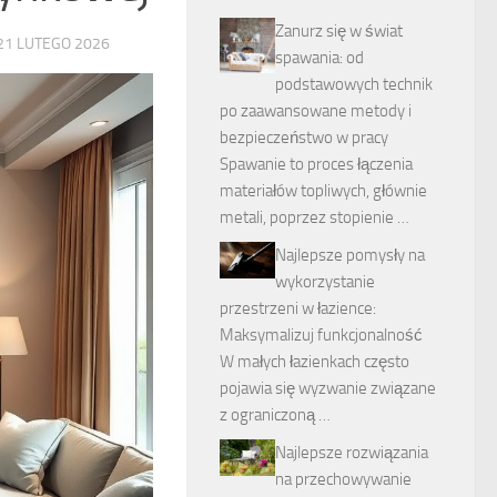
Zanurz się w świat
21 LUTEGO 2026
spawania: od
podstawowych technik
po zaawansowane metody i
bezpieczeństwo w pracy
Spawanie to proces łączenia
materiałów topliwych, głównie
metali, poprzez stopienie …
Najlepsze pomysły na
wykorzystanie
przestrzeni w łazience:
Maksymalizuj funkcjonalność
W małych łazienkach często
pojawia się wyzwanie związane
z ograniczoną …
Najlepsze rozwiązania
na przechowywanie