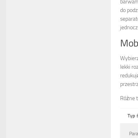
barwami
do podz
separat
jednocz
Mobi
Wybier
lekki r
redukuj
przestr
Różne t
Typ 
Par