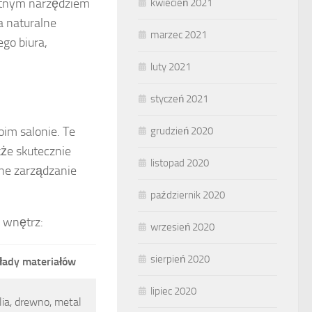
etnym narzędziem
kwiecień 2021
a naturalne
marzec 2021
go biura,
luty 2021
styczeń 2021
oim salonie. Te
grudzień 2020
kże skutecznie
listopad 2020
zne zarządzanie
październik 2020
 wnętrz:
wrzesień 2020
sierpień 2020
łady materiałów
lipiec 2020
lia, drewno, metal