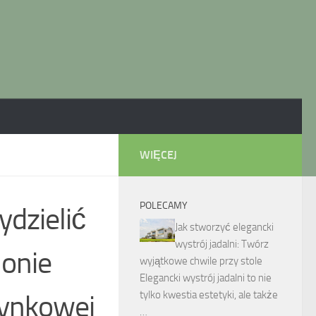
WIĘCEJ
POLECAMY
ydzielić
Jak stworzyć elegancki
wystrój jadalni: Twórz
lonie
wyjątkowe chwile przy stole
Elegancki wystrój jadalni to nie
tylko kwestia estetyki, ale także
zynkowej
…