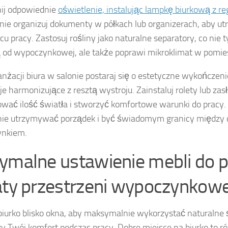
ij odpowiednie
oświetlenie, instalując lampkę biurkową z re
nie organizuj dokumenty w półkach lub organizerach, aby u
u pracy. Zastosuj rośliny jako naturalne separatory, co nie ty
 od wypoczynkowej, ale także poprawi mikroklimat w pomie
anżacji biura w salonie postaraj się o estetyczne wykończeni
je harmonizujące z resztą wystroju. Zainstaluj rolety lub zas
ować ilość światła i stworzyć komfortowe warunki do pracy.
nie utrzymywać porządek i być świadomym granicy między 
ynkiem.
ymalne ustawienie mebli do p
aty przestrzeni wypoczynkowe
iurko blisko okna, aby maksymalnie wykorzystać naturalne ś
y Twój komfort podczas pracy. Dobre miejsce na biurko to ró