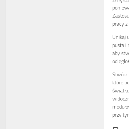
poniewa
Zastosu
pracy 
Unikaj 
pusta i 
aby stw
odległo
Stwórz 
które o
światła
widoczn
modułow
przy ty