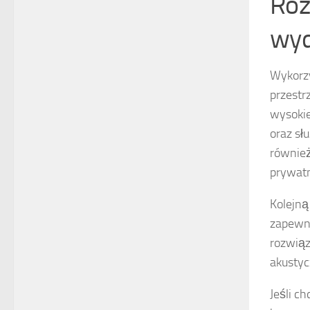
Roz
wyd
Wykorz
przestr
wysokie
oraz sł
również
prywatn
Kolejną
zapewni
rozwiąz
akustyc
Jeśli c