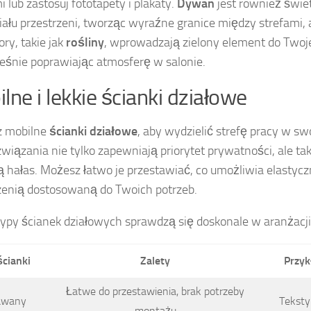
 lub zastosuj fototapety i plakaty.
Dywan
jest również świ
iału przestrzeni, tworząc wyraźne granice między strefami, 
ory, takie jak
rośliny
, wprowadzają zielony element do Twoje
eśnie poprawiając atmosferę w salonie.
lne i lekkie ścianki działowe
z mobilne
ścianki działowe
, aby wydzielić strefę pracy w sw
ozwiązania nie tylko zapewniają priorytet prywatności, ale ta
ą hałas. Możesz łatwo je przestawiać, co umożliwia elastyc
zenią dostosowaną do Twoich potrzeb.
ypy ścianek działowych sprawdzą się doskonale w aranżacji
ścianki
Zalety
Przyk
Łatwe do przestawienia, brak potrzeby
awany
Teksty
montażu