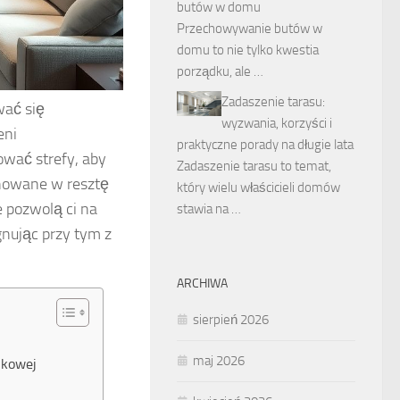
butów w domu
Przechowywanie butów w
domu to nie tylko kwestia
porządku, ale …
Zadaszenie tarasu:
wać się
wyzwania, korzyści i
eni
praktyczne porady na długie lata
ować strefy, aby
Zadaszenie tarasu to temat,
onowane w resztę
który wielu właścicieli domów
e pozwolą ci na
stawia na …
gnując przy tym z
ARCHIWA
sierpień 2026
maj 2026
nkowej