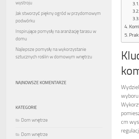
wystroju
Jak stworzyć piękny ogród w przydomowym
podwórku
Komf
Inspirujące pomysły na aranżację tarasu w
Prak
domu
Najlepsze pomysły na wykorzystanie
Klu
sztucznych roślin w domowym wnętrzu
kom
NAJNOWSZE KOMENTARZE
Wydziel
wyboru 
Wykorzy
KATEGORIE
pomiesz
Dom wnętrze
cm wyso
regulac
Dom wnętrze