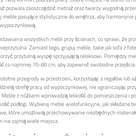
ż pozwala zaoszczędzić metraż oraz tworzy wygodną przes
j meble pasujące stylistycznie do wnętrza, aby harmonijnie 
z wypoczynkową.
ustawiania wszystkich mebli przy ścianach, co sprawi, że prz
nieprzytulna. Zamiast tego, grupuj meble, takie jak sofa z fote
orzyć przytulną wyspę sprzyjającą relaksowi. Pomiędzy m
ść co najmniej 70-80 cm, aby zapewnić swobodne przejścia.
istotne przegrody w przestrzeni, korzystając z regałów lub 
ddzielą strefę pracy od wypoczynkowej, nie ograniczając pr
. Meble z nóżkami wprowadzą lekkość do pomieszczenia i p
ość podłogi. Wybieraj meble wielofunkcyjne, jak składane b
e, które umożliwią przechowywanie niezbędnych materiał
m nie zajmą wiele miejsca.