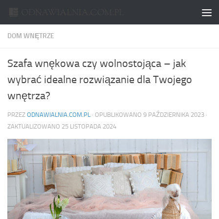
Skip to content
DOM WNĘTRZE
Szafa wnękowa czy wolnostojąca – jak
wybrać idealne rozwiązanie dla Twojego
wnętrza?
PRZEZ
ODNAWIALNIA.COM.PL
· OPUBLIKOWANO
9 PAŹDZIERNIKA 2023
·
ZAKTUALIZOWANO
25 LISTOPADA 2024