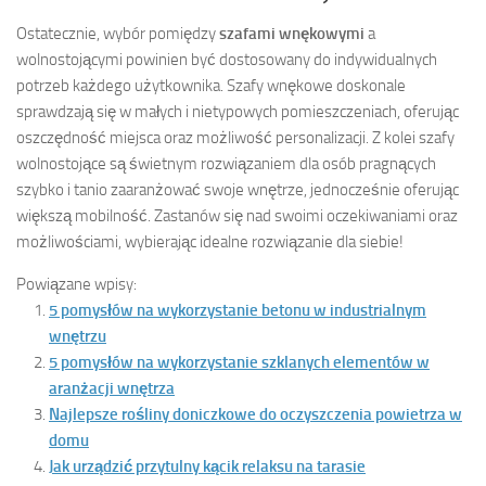
Ostatecznie, wybór pomiędzy
szafami wnękowymi
a
wolnostojącymi powinien być dostosowany do indywidualnych
potrzeb każdego użytkownika. Szafy wnękowe doskonale
sprawdzają się w małych i nietypowych pomieszczeniach, oferując
oszczędność miejsca oraz możliwość personalizacji. Z kolei szafy
wolnostojące są świetnym rozwiązaniem dla osób pragnących
szybko i tanio zaaranżować swoje wnętrze, jednocześnie oferując
większą mobilność. Zastanów się nad swoimi oczekiwaniami oraz
możliwościami, wybierając idealne rozwiązanie dla siebie!
Powiązane wpisy:
5 pomysłów na wykorzystanie betonu w industrialnym
wnętrzu
5 pomysłów na wykorzystanie szklanych elementów w
aranżacji wnętrza
Najlepsze rośliny doniczkowe do oczyszczenia powietrza w
domu
Jak urządzić przytulny kącik relaksu na tarasie