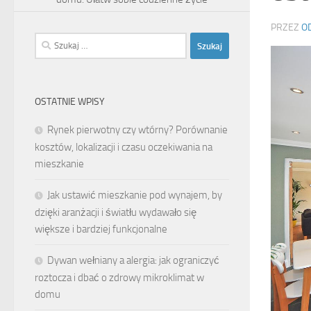
PRZEZ
O
Szukaj:
OSTATNIE WPISY
Rynek pierwotny czy wtórny? Porównanie
kosztów, lokalizacji i czasu oczekiwania na
mieszkanie
Jak ustawić mieszkanie pod wynajem, by
dzięki aranżacji i światłu wydawało się
większe i bardziej funkcjonalne
Dywan wełniany a alergia: jak ograniczyć
roztocza i dbać o zdrowy mikroklimat w
domu