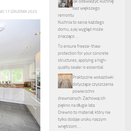
Jak odświeżyć kuchnię
bez większego
ANO
17 GRUDNIA 2025
remontu
Kuchnia to serce każdego
domu, a jej wygląd może
znacząco …
To ensure
freeze-thaw
protection
for your concrete
structures, applying a high-
quality sealer is essential.
Praktyczne wskazówki
dotyczące czyszczenia
powierzchni
drewnianych: Zachowaj ich
piękno na długie lata
Drewno to materiał, który nie
tylko dodaje uroku naszym
wnętrzom, …