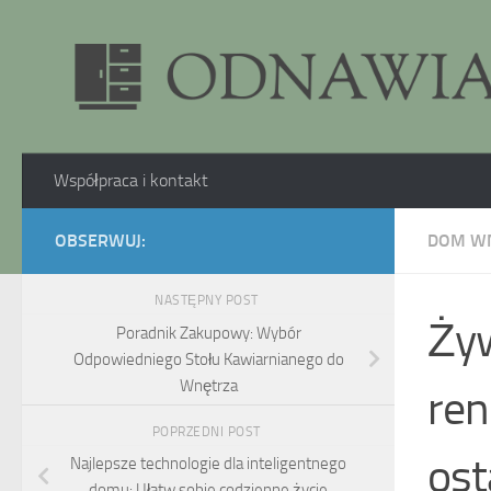
Skip to content
Współpraca i kontakt
OBSERWUJ:
DOM W
NASTĘPNY POST
Żyw
Poradnik Zakupowy: Wybór
Odpowiedniego Stołu Kawiarnianego do
Wnętrza
ren
POPRZEDNI POST
ost
Najlepsze technologie dla inteligentnego
domu: Ułatw sobie codzienne życie