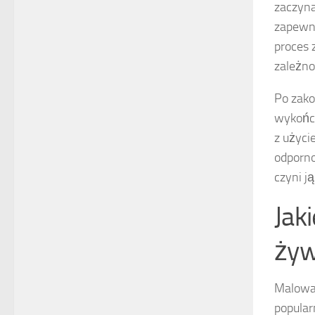
zaczyna
zapewni
proces 
zależno
Po zako
wykończ
z użyci
odporno
czyni 
Jak
żyw
Malowan
popular