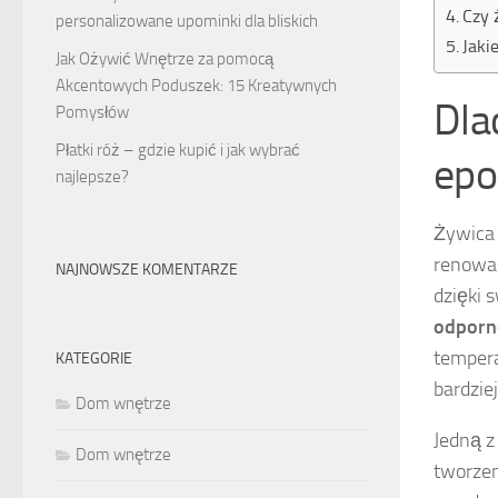
Czy 
personalizowane upominki dla bliskich
Jaki
Jak Ożywić Wnętrze za pomocą
Akcentowych Poduszek: 15 Kreatywnych
Dla
Pomysłów
Płatki róż – gdzie kupić i jak wybrać
epo
najlepsze?
Żywica 
renowac
NAJNOWSZE KOMENTARZE
dzięki 
odporn
tempera
KATEGORIE
bardzie
Dom wnętrze
Jedną z
Dom wnętrze
tworzen