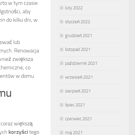
rto w tym czasie
luty 2022
lgotności, aby
n do kilku dni, w
styczeń 2022
grudzień 2021
rować lub
listopad 2021
cznych. Renowacja
ównież zwiększa
październik 2021
chemiczne, co
mentów w domu.
wrzesień 2021
omu
sierpień 2021
lipiec 2021
czerwiec 2021
 coraz większą
zych
korzyści
tego
maj 2021