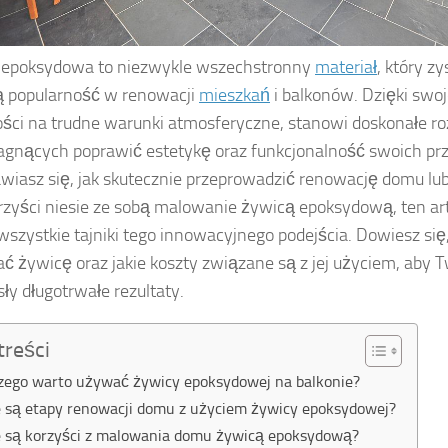
 epoksydowa to niezwykle wszechstronny
materiał
, który zy
ą popularność w renowacji
mieszkań
i balkonów. Dzięki swoje
ści na trudne warunki atmosferyczne, stanowi doskonałe ro
agnących poprawić estetykę oraz funkcjonalność swoich prze
wiasz się, jak skutecznie przeprowadzić renowację domu lub
orzyści niesie ze sobą malowanie żywicą epoksydową, ten ar
wszystkie tajniki tego innowacyjnego podejścia. Dowiesz się,
ć żywicę oraz jakie koszty związane są z jej użyciem, aby 
sły długotrwałe rezultaty.
treści
zego warto używać żywicy epoksydowej na balkonie?
e są etapy renowacji domu z użyciem żywicy epoksydowej?
e są korzyści z malowania domu żywicą epoksydową?