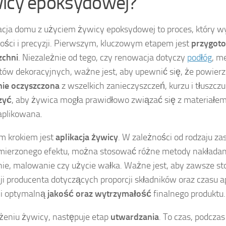
icy epoksydowej?
ja domu z użyciem żywicy epoksydowej to proces, który 
ości i precyzji. Pierwszym, kluczowym etapem jest
przygot
zchni
. Niezależnie od tego, czy renowacja dotyczy
podłóg
, m
ów dekoracyjnych, ważne jest, aby upewnić się, że powierz
nie oczyszczona
z wszelkich zanieczyszczeń, kurzu i tłuszcz
zyć
, aby żywica mogła prawidłowo związać się z materiałem
aplikowana.
m krokiem jest
aplikacja żywicy
. W zależności od rodzaju z
mierzonego efektu, można stosować różne metody nakładania
ie, malowanie czy użycie wałka. Ważne jest, aby zawsze st
cji producenta dotyczących proporcji składników oraz czasu apl
i optymalną
jakość oraz wytrzymałość
finalnego produktu.
żeniu żywicy, następuje etap
utwardzania
. To czas, podcza