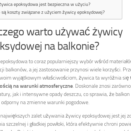
żywica epoksydowa jest bezpieczna w użyciu?
e są koszty związane z użyciem żywicy epoksydowej?
czego warto używać żywicy
ksydowej na balkonie?
epoksydowa to coraz popularniejszy wybór wśród materiał
ji balkonów, a jej zastosowanie przynosi wiele korzyści. Pr
swoim wyjątkowym właściwościom, żywica ta wyróżnia się
ością na warunki atmosferyczne
. Doskonale znosi zarówn
tury, jak i intensywne opady deszczu, co sprawia, że balkon 
j odporny na zmienne warunki pogodowe.
 największych zalet używania żywicy epoksydowej jest jej z
ia szczelnej i gładkiej powłoki, która efektywnie chroni pow