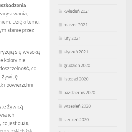
uszkodzenia
.
kwiecień 2021
zarysowania,
iem. Dzięki temu,
marzec 2021
m stanie przez
luty 2021
ryzują się wysoką
styczeń 2021
e kolory nie
grudzień 2020
odoszczelność, co
i żywicę
listopad 2020
 i powierzchni
październik 2020
ryte żywicą
wrzesień 2020
wia ich
sierpień 2020
 co jest dużą
ane, takich jak