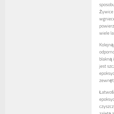
sposobu
Żywice 
wgniece
powierz
wiele la
Kolejną
odporno
blakną 
jest sz
epoksyd
zewnęt
Łatwość
epoksyd
czyszcz
zaletą 