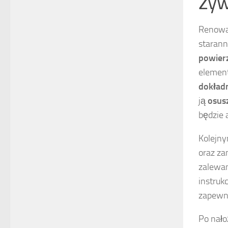
żyw
Renowac
starann
powier
element
dokład
ją
osus
będzie 
Kolejny
oraz za
zalewan
instruk
zapewn
Po nało