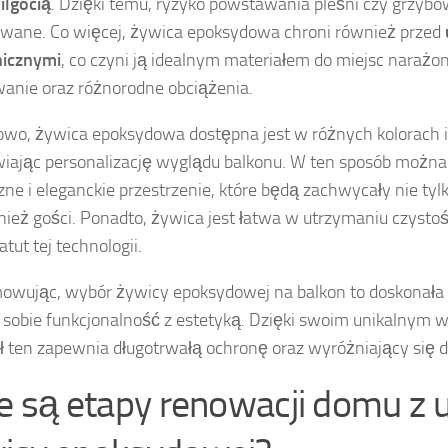
ilgocią
. Dzięki temu, ryzyko powstawania pleśni czy grzybó
wane. Co więcej, żywica epoksydowa chroni również przed
icznymi
, co czyni ją idealnym materiałem do miejsc naraż
anie oraz różnorodne obciążenia.
wo, żywica epoksydowa dostępna jest w różnych kolorach 
iając personalizację wyglądu balkonu. W ten sposób można
zne i eleganckie przestrzenie, które będą zachwycały nie t
nież gości. Ponadto, żywica jest łatwa w utrzymaniu czystoś
atut tej technologii.
wując, wybór żywicy epoksydowej na balkon to doskonała d
 sobie funkcjonalność z estetyką. Dzięki swoim unikalnym 
ł ten zapewnia długotrwałą ochronę oraz wyróżniający się d
ie są etapy renowacji domu z