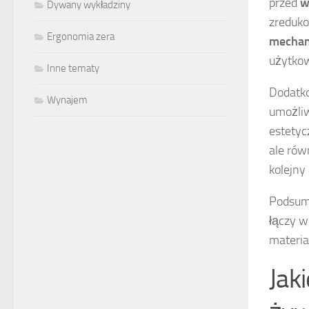
przed
w
Dywany wykładziny
zreduko
Ergonomia zera
mechan
użytkow
Inne tematy
Dodatko
Wynajem
umożliw
estetyc
ale rów
kolejny 
Podsumo
łączy w
materia
Jak