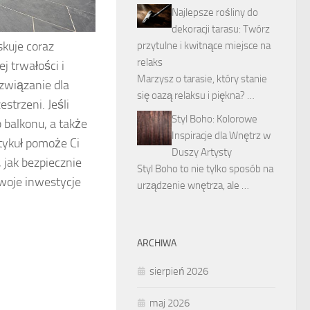
Najlepsze rośliny do
dekoracji tarasu: Twórz
skuje coraz
przytulne i kwitnące miejsce na
relaks
j trwałości i
Marzysz o tarasie, który stanie
związanie dla
się oazą relaksu i piękna? …
strzeni. Jeśli
Styl Boho: Kolorowe
 balkonu, a także
Inspiracje dla Wnętrz w
tykuł pomoże Ci
Duszy Artysty
 jak bezpiecznie
Styl Boho to nie tylko sposób na
Twoje inwestycje
urządzenie wnętrza, ale …
ARCHIWA
sierpień 2026
maj 2026