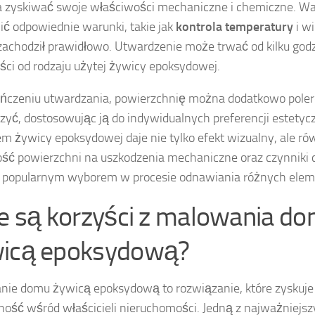
 zyskiwać swoje właściwości mechaniczne i chemiczne. Wa
ć odpowiednie warunki, takie jak
kontrola temperatury
i wi
zachodził prawidłowo. Utwardzenie może trwać od kilku godzi
ści od rodzaju użytej żywicy epoksydowej.
ńczeniu utwardzania, powierzchnię można dodatkowo pole
yć, dostosowując ją do indywidualnych preferencji estety
em żywicy epoksydowej daje nie tylko efekt wizualny, ale r
ść powierzchni na uszkodzenia mechaniczne oraz czynniki 
ją popularnym wyborem w procesie odnawiania różnych ele
ie są korzyści z malowania d
icą epoksydową?
ie domu żywicą epoksydową to rozwiązanie, które zyskuje
ność wśród właścicieli nieruchomości. Jedną z najważniejs