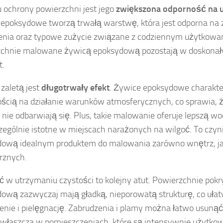
 ochrony powierzchni jest jego
zwiększona odporność na 
epoksydowe tworzą trwałą warstwę, która jest odporna na 
nia oraz typowe zużycie związane z codziennym użytkowan
chnie malowane żywicą epoksydową pozostają w doskonały
t.
 zaletą jest
długotrwały efekt
. Żywice epoksydowe charakte
ścią na działanie warunków atmosferycznych, co sprawia, ż
i nie odbarwiają się. Plus, takie malowanie oferuje lepszą w
czególnie istotne w miejscach narażonych na wilgoć. To czyn
ową idealnym produktem do malowania zarówno wnętrz, jak
rznych.
 w utrzymaniu czystości to kolejny atut. Powierzchnie pok
ową zazwyczaj mają gładką, nieporowatą strukturę, co ułat
enie i pielęgnację. Zabrudzenia i plamy można łatwo usunąć,
zwłaszcza w pomieszczeniach, które są intensywnie użytkow