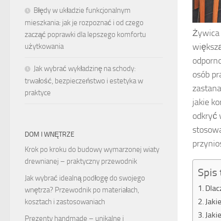
Błędy w układzie funkcjonalnym
mieszkania: jak je rozpoznać i od czego
Żywica
zacząć poprawki dla lepszego komfortu
większ
użytkowania
odporno
Jak wybrać wykładzinę na schody:
osób pr
trwałość, bezpieczeństwo i estetyka w
zastana
praktyce
jakie k
odkryć 
stosowa
DOM I WNĘTRZE
przynio
Krok po kroku do budowy wymarzonej wiaty
drewnianej – praktyczny przewodnik
Spis 
Jak wybrać idealną podłogę do swojego
Dlac
wnętrza? Przewodnik po materiałach,
Jaki
kosztach i zastosowaniach
Jaki
Prezenty handmade – unikalne i