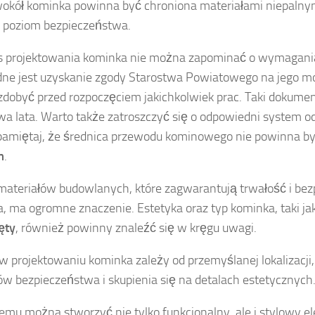
wokół kominka powinna być chroniona materiałami niepalny
 poziom bezpieczeństwa.
s projektowania kominka nie można zapominać o wymagani
ne jest uzyskanie zgody Starostwa Powiatowego na jego mo
zdobyć przed rozpoczęciem jakichkolwiek prac. Taki dokume
wa lata. Warto także zatroszczyć się o odpowiedni system 
 pamiętaj, że średnica przewodu kominowego nie powinna by
m
.
ateriałów budowlanych, które zagwarantują trwałość i be
, ma ogromne znaczenie. Estetyka oraz typ kominka, taki ja
ęty
, również powinny znaleźć się w kręgu uwagi.
w projektowaniu kominka zależy od przemyślanej lokalizacji
ów bezpieczeństwa i skupienia się na detalach estetycznych
temu można stworzyć nie tylko funkcjonalny, ale i stylowy 