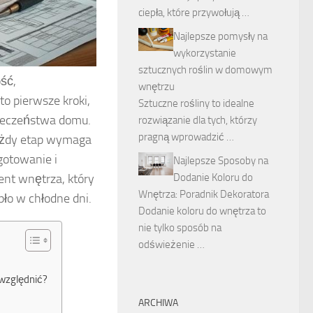
ciepła, które przywołują …
Najlepsze pomysły na
wykorzystanie
sztucznych roślin w domowym
ść,
wnętrzu
to pierwsze kroki,
Sztuczne rośliny to idealne
pieczeństwa domu.
rozwiązanie dla tych, którzy
pragną wprowadzić …
ażdy etap wymaga
gotowanie i
Najlepsze Sposoby na
Dodanie Koloru do
ent wnętrza, który
Wnętrza: Poradnik Dekoratora
pło w chłodne dni.
Dodanie koloru do wnętrza to
nie tylko sposób na
odświeżenie …
uwzględnić?
ARCHIWA