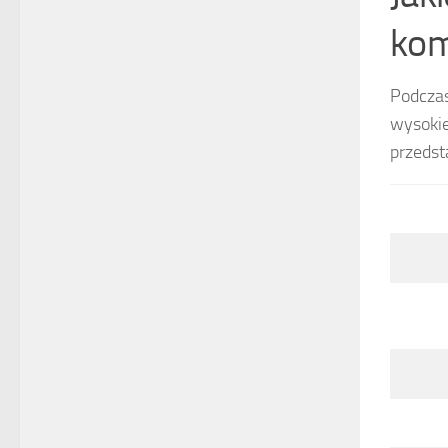
kom
Podczas
wysokie
przedst