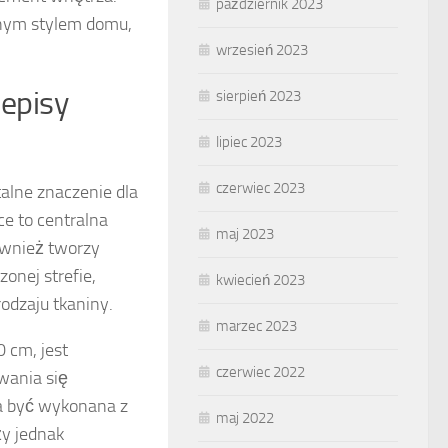
październik 2023
lnym stylem domu,
wrzesień 2023
zepisy
sierpień 2023
lipiec 2023
czerwiec 2023
alne znaczenie dla
ce to centralna
maj 2023
ównież tworzy
onej strefie,
kwiecień 2023
odzaju tkaniny.
marzec 2023
 cm, jest
czerwiec 2022
wania się
na być wykonana z
maj 2022
ży jednak