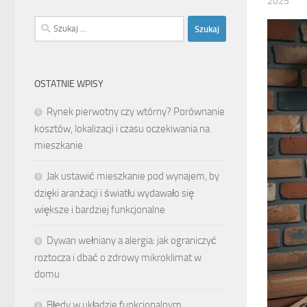
2025
Szukaj:
OSTATNIE WPISY
Rynek pierwotny czy wtórny? Porównanie
kosztów, lokalizacji i czasu oczekiwania na
mieszkanie
Jak ustawić mieszkanie pod wynajem, by
dzięki aranżacji i światłu wydawało się
większe i bardziej funkcjonalne
Dywan wełniany a alergia: jak ograniczyć
roztocza i dbać o zdrowy mikroklimat w
domu
Błędy w układzie funkcjonalnym