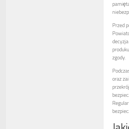
pamięta
niebezp
Przed p
Powiato
decyzja
produku
zgody.
Podczas
oraz za
przekró
bezpiec
Regula
bezpie
Jak