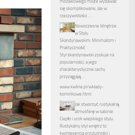
mozaikowego może wydawać
się skomplikowane, ale w
rzeczywistości …
Nowoczesne Wnętrze
w Stylu
Skandynawskim: Minimalizm i
Praktyczność
Styl skandynawski zyskuje na
popularności, a jego
charakterystyczne cechy
przyciągają …
www.kwline.pl/wklady-
kominkowe.html
Jak stworzyć rustykalną
atmosferę w salonie:
Ciepło i urok wiejskiego stylu
Rustykalny styl wnętrz to
kwintesencja przytulności i