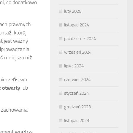
mi, co dodatkowo
luty 2025
ach prawnych.
listopad 2024
ntaż, którą
październik 2024
nt jest ważny
odprowadzania
wrzesień 2024
ć mniejsza niż
lipiec 2024
zpieczeństwo
czerwiec 2024
k
otwarty
lub
styczeń 2024
grudzień 2023
, zachowania
.
listopad 2023
element wnętrza.