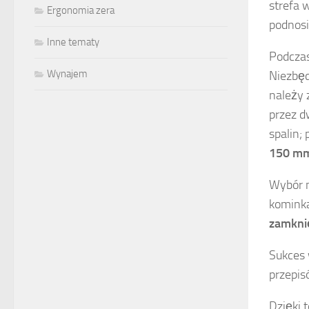
strefa 
Ergonomia zera
podnosi
Inne tematy
Podcza
Wynajem
Niezbęd
należy 
przez d
spalin;
150 m
Wybór m
kominka
zamkni
Sukces 
przepis
Dzięki 