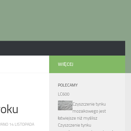
WIĘCEJ
POLECAMY
LC600
Czyszczenie tynku
roku
mozaikowego jest
łatwiejsze niż myślisz
WANO
14 LISTOPADA
Czyszczenie tynku