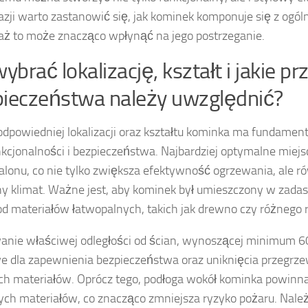
azji warto zastanowić się, jak kominek komponuje się z ogó
ż to może znacząco wpłynąć na jego postrzeganie.
wybrać lokalizację, kształt i jakie pr
ieczeństwa należy uwzględnić?
dpowiedniej lokalizacji oraz kształtu kominka ma fundament
nkcjonalności i bezpieczeństwa. Najbardziej optymalne miejs
alonu, co nie tylko zwiększa efektywność ogrzewania, ale r
ny klimat. Ważne jest, aby kominek był umieszczony w zadasz
od materiałów łatwopalnych, takich jak drewno czy różnego r
nie właściwej odległości od ścian, wynoszącej minimum 60
e dla zapewnienia bezpieczeństwa oraz uniknięcia przegrze
ich materiałów. Oprócz tego, podłoga wokół kominka powin
ych materiałów, co znacząco zmniejsza ryzyko pożaru. Nale