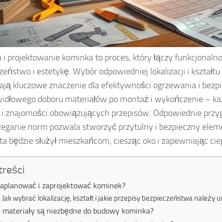
i projektowanie kominka to proces, który łączy funkcjonalno
zeństwo i estetykę. Wybór odpowiedniej lokalizacji i kształtu 
ają kluczowe znaczenie dla efektywności ogrzewania i bez
idłowego doboru materiałów po montaż i wykończenie – k
i i znajomości obowiązujących przepisów. Odpowiednie przy
zeganie norm pozwala stworzyć przytulny i bezpieczny elem
ata będzie służył mieszkańcom, ciesząc oko i zapewniając cie
treści
zaplanować i zaprojektować kominek?
Jak wybrać lokalizację, kształt i jakie przepisy bezpieczeństwa należy 
e materiały są niezbędne do budowy kominka?