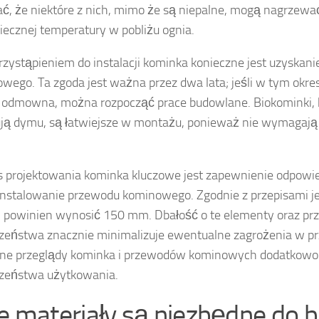
ć, że niektóre z nich, mimo że są niepalne, mogą nagrzewać
iecznej temperatury w pobliżu ognia.
rzystąpieniem do instalacji kominka konieczne jest uzyskan
wego. Ta zgoda jest ważna przez dwa lata; jeśli w tym okres
 odmowna, można rozpocząć prace budowlane. Biokominki, k
ją dymu, są łatwiejsze w montażu, ponieważ nie wymagają 
 projektowania kominka kluczowe jest zapewnienie odpowie
instalowanie przewodu kominowego. Zgodnie z przepisami j
j powinien wynosić 150 mm. Dbałość o te elementy oraz pr
zeństwa znacznie minimalizuje ewentualne zagrożenia w prz
rne przeglądy kominka i przewodów kominowych dodatkowo
czeństwa użytkowania.
ie materiały są niezbędne do