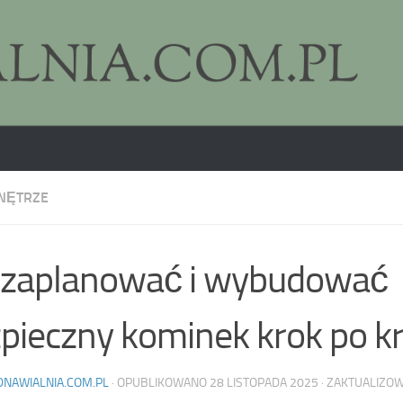
NĘTRZE
 zaplanować i wybudować
pieczny kominek krok po k
DNAWIALNIA.COM.PL
· OPUBLIKOWANO
28 LISTOPADA 2025
· ZAKTUALIZO