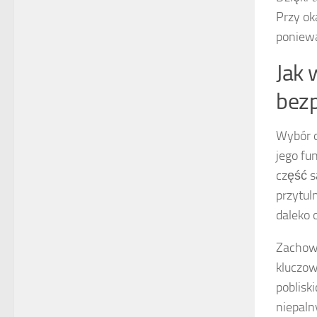
Przy ok
poniewa
Jak 
bezp
Wybór o
jego fu
część s
przytul
daleko 
Zachowa
kluczow
poblisk
niepaln