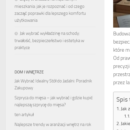
mieszkania: jak je rozpoznać i od czego
zacząć poprawki dla lepszego komfortu
użytkowania
Budowa 
Jak wybrać wykładzinę na schody:
trwałość, bezpieczeństwo i estetyka w
bezpiec
praktyce
które m
Od praw
precyzj
DOM I WNĘTRZE
przestr
Jak Wybrać Idealny Stół do Jadalni: Poradnik
przez l
Zakupowy
Szpryca do mięsa – jak wybrać i gdzie kupić
Spis 
najlepszą szprycę do mięsa?
Jak 
ten artykuł
Jaki
Najlepsze trendy w aranżacji wnętrz na rok