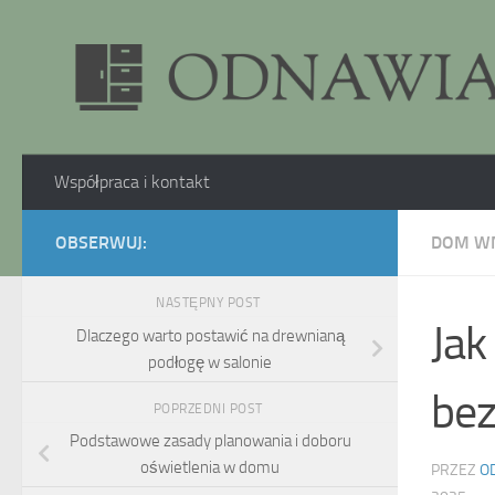
Skip to content
Współpraca i kontakt
OBSERWUJ:
DOM W
NASTĘPNY POST
Jak
Dlaczego warto postawić na drewnianą
podłogę w salonie
bez
POPRZEDNI POST
Podstawowe zasady planowania i doboru
oświetlenia w domu
PRZEZ
O