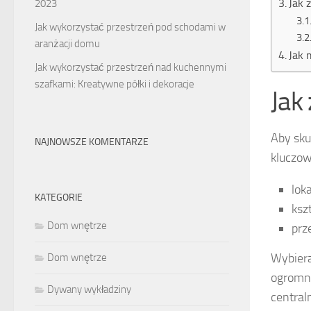
Jak 
2023
Jak wykorzystać przestrzeń pod schodami w
aranżacji domu
Jak 
Jak wykorzystać przestrzeń nad kuchennymi
szafkami: Kreatywne półki i dekoracje
Jak
Aby sku
NAJNOWSZE KOMENTARZE
kluczow
loka
KATEGORIE
kszt
Dom wnętrze
prz
Wybiera
Dom wnętrze
ogromne
Dywany wykładziny
central