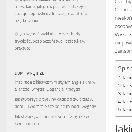
Ozdoby 
mieszkania: jak je rozpoznać i od czego
Od pros
zacząć poprawki dla lepszego komfortu
nieskoń
użytkowania
osobowo
Wykorzy
Jak wybrać wykładzinę na schody:
trwałość, bezpieczeństwo i estetyka w
niepowt
praktyce
zainspi
Spis 
DOM I WNĘTRZE
Jaki
Inspiracje z klasycznym stylem angielskim w
Jak 
aranżacji wnętrz: Elegancja i tradycja
Jaki
Jak stworzyć przytulny kącik dla zwierząt w
Jak 
domu: Twórz miejsce pełne miłości i wygody
Jaki
Jak stworzyć minimalistyczne wnętrze w
swoim domu
Jak