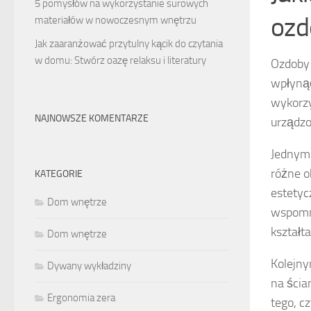
5 pomysłów na wykorzystanie surowych
ozd
materiałów w nowoczesnym wnętrzu
Jak zaaranżować przytulny kącik do czytania
w domu: Stwórz oazę relaksu i literatury
Ozdoby 
wpłynąć
wykorzy
NAJNOWSZE KOMENTARZE
urządzo
Jednym 
różne o
KATEGORIE
estetyc
Dom wnętrze
wspomn
kształt
Dom wnętrze
Kolejn
Dywany wykładziny
na ścia
Ergonomia zera
tego, c