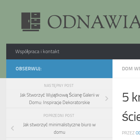
Skip to content
Współpraca i kontakt
OBSERWUJ:
DOM W
NASTĘPNY POST
5 k
Jak Stworzyć Wyjątkową Ścianę Galerii w
Domu: Inspiracje Dekoratorskie
śc
POPRZEDNI POST
Jak stworzyć minimalistyczne biuro w
domu
PRZEZ
O