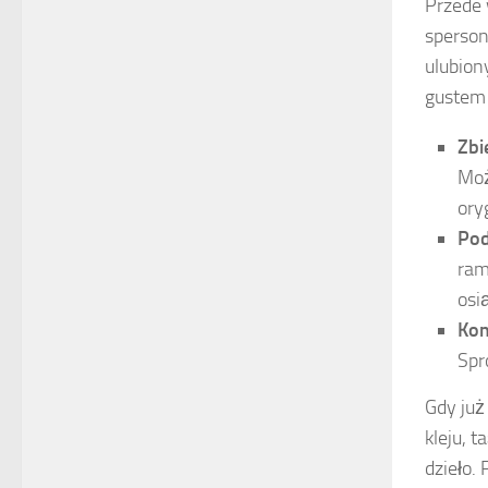
Przede 
sperson
ulubion
gustem 
Zbi
Moż
ory
Pod
ram
osi
Kom
Spr
Gdy już
kleju, 
dzieło.