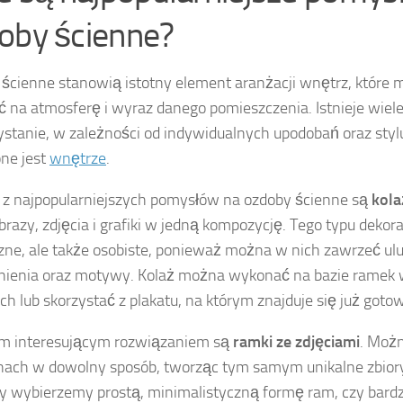
oby ścienne?
ścienne stanowią istotny element aranżacji wnętrz, które
 na atmosferę i wyraz danego pomieszczenia. Istnieje wiel
stanie, w zależności od indywidualnych upodobań oraz styl
ne jest
wnętrze
.
z najpopularniejszych pomysłów na ozdoby ścienne są
kola
brazy, zdjęcia i grafiki w jedną kompozycję. Tego typu dekora
zne, ale także osobiste, ponieważ można w nich zawrzeć ul
ienia oraz motywy. Kolaż można wykonać na bazie ramek 
ach lub skorzystać z plakatu, na którym znajduje się już gotow
ym interesującym rozwiązaniem są
ramki ze zdjęciami
. Możn
nach w dowolny sposób, tworząc tym samym unikalne zbiory
zy wybierzemy prostą, minimalistyczną formę ram, czy bardz