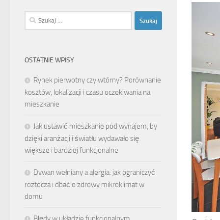
Szukaj:
OSTATNIE WPISY
Rynek pierwotny czy wtórny? Porównanie
kosztów, lokalizacji i czasu oczekiwania na
mieszkanie
Jak ustawić mieszkanie pod wynajem, by
dzięki aranżacji i światłu wydawało się
większe i bardziej funkcjonalne
Dywan wełniany a alergia: jak ograniczyć
roztocza i dbać o zdrowy mikroklimat w
domu
Błędy w układzie funkcjonalnym