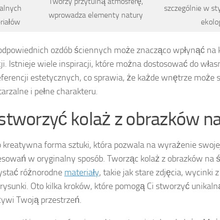
Tworzy przytulną atmosferę,
alnych
szczególnie w st
wprowadza elementy natury
riałów
ekolo
odpowiednich ozdób ściennych może znacząco wpłynąć na 
ji. Istnieje wiele inspiracji, które można dostosować do włas
eferencji estetycznych, co sprawia, że każde wnętrze może s
arzalne i pełne charakteru.
 stworzyć kolaż z obrazków na
o kreatywna forma sztuki, która pozwala na wyrażenie swoje
esowań w oryginalny sposób. Tworząc kolaż z obrazków na 
ystać różnorodne
materiały
, takie jak stare zdjęcia, wycinki
rysunki. Oto kilka kroków, które pomogą Ci stworzyć unikal
żywi Twoją przestrzeń.