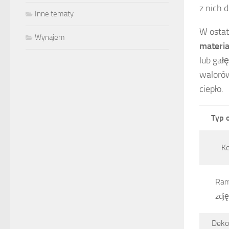
z nich 
Inne tematy
W ostat
Wynajem
materi
lub gał
walorów
ciepło.
Typ 
Ko
Ram
zdj
Deko