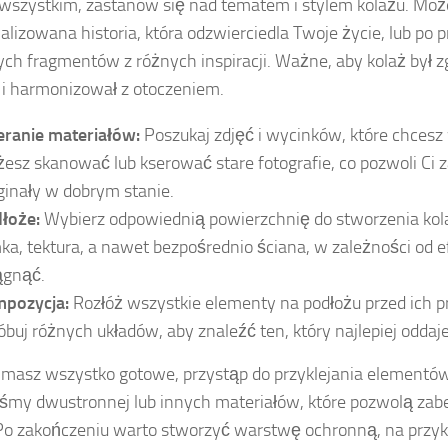
wszystkim, zastanów się nad tematem i stylem kolażu. Moż
alizowana historia, która odzwierciedla Twoje życie, lub po 
ych fragmentów z różnych inspiracji. Ważne, aby kolaż był
i harmonizował z otoczeniem.
eranie materiałów:
Poszukaj zdjęć i wycinków, które chcesz
esz skanować lub kserować stare fotografie, co pozwoli Ci
ginały w dobrym stanie.
łoże:
Wybierz odpowiednią powierzchnię do stworzenia kol
ka, tektura, a nawet bezpośrednio ściana, w zależności od ef
ągnąć.
pozycja:
Rozłóż wszystkie elementy na podłożu przed ich p
óbuj różnych układów, aby znaleźć ten, który najlepiej oddaj
 masz wszystko gotowe, przystąp do przyklejania element
taśmy dwustronnej lub innych materiałów, które pozwolą za
 Po zakończeniu warto stworzyć warstwę ochronną, na przykł