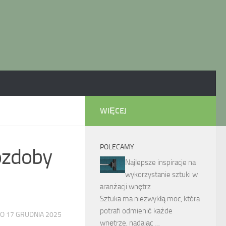
WIĘCEJ
POLECAMY
ozdoby
Najlepsze inspiracje na
wykorzystanie sztuki w
aranżacji wnętrz
Sztuka ma niezwykłą moc, która
potrafi odmienić każde
NO
17 GRUDNIA 2025
wnętrze, nadając …