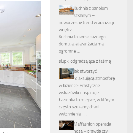
Kuchnia z panelem
szklanym –
nowoczesny trend w aranżacji
wnętrz
Kuchnia to serce każdego
domu, a jej aranżacja ma
ogromne …
słupki odgradzające z taśmą
Jak stworzyć
relaksującą atmosferę
w łazience: Praktyczne
wskazówki i inspiracje
Łazienka to miejsce, w którym
często szukamy chwili
wytchnienia i …
Maffashion operacja
nosa – prawda czy