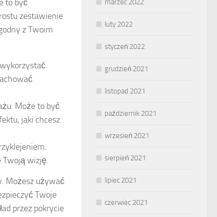
e to być
marzec 2022
prostu zestawienie
luty 2022
 zgodny z Twoim
styczeń 2022
 wykorzystać.
grudzień 2021
 zachować
listopad 2021
ażu. Może to być
październik 2021
ektu, jaki chcesz
wrzesień 2021
rzyklejeniem.
sierpień 2021
e Twoją wizję.
lipiec 2021
ów. Możesz używać
bezpieczyć Twoje
czerwiec 2021
ad przez pokrycie