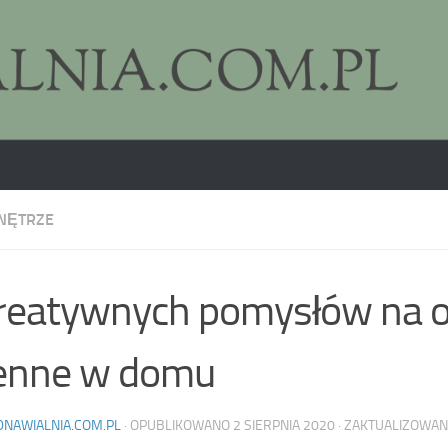
NĘTRZE
reatywnych pomysłów na 
ienne w domu
DNAWIALNIA.COM.PL
· OPUBLIKOWANO
2 SIERPNIA 2020
· ZAKTUALIZOWA