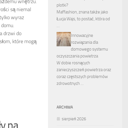
ażdemu wnętrzu.
plotki?
wości są niemal
Maffashion, znana także jako
tylko wyraz
Łucja Wajs, to postać, która od
w domu.
…
a drzwi do
Innowacyjne
słom, które mogą
rozwiązania dla
domowego systemu
oczyszczania powietrza
W dobie rosnących
zanieczyszczeń powietrza oraz
coraz częstszych problemów
zdrowotnych …
ARCHIWA
sierpień 2026
ły na