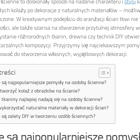
ścienne to doskonały sposób na nadanie charakteru i
stylu
k
tych kolaży po dekoracje z naturalnych materiałów – możli
czone. W kreatywnym podejściu do aranżacji ścian tkwi nie 
ści, ale także szansa na stworzenie przytulnej atmosfery 
stanie różnorodnych tkanin, drewna czy technik DIY otwier
arzalnych kompozycji. Przyjrzymy się najciekawszym pomy
rować do stworzenia własnych, wyjątkowych dekoracji.
treści
e są najpopularniejsze pomysły na ozdoby ścienne?
stworzyć kolaż z obrazków na ścianie?
e tkaniny najlepiej nadają się na ozdoby ścienne?
wykorzystać naturalne materiały w dekoracji ścian?
e są zalety DIY w tworzeniu ozdób ściennych?
ie są najpopularniejsze pomys